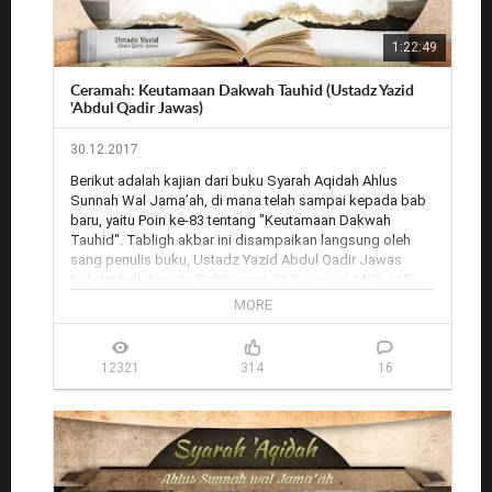
1:22:49
Ceramah: Keutamaan Dakwah Tauhid (Ustadz Yazid
'Abdul Qadir Jawas)
30.12.2017
Berikut adalah kajian dari buku Syarah Aqidah Ahlus 
Sunnah Wal Jama’ah, di mana telah sampai kepada bab 
baru, yaitu Poin ke-83 tentang "Keutamaan Dakwah 
Tauhid". Tabligh akbar ini disampaikan langsung oleh 
sang penulis buku, Ustadz Yazid Abdul Qadir Jawas 
hafidzahullah pada Sabtu pagi, 21 Syawwal 1438 / 15 
Juli 2017, pukul 05:30-07:00 WIB dan disiarkan oleh Rodja 
MORE
TV dari Masjid Nurut Tauhid, Perumahan Griya Nuraida, 
Cimahpar, Bogor.

12321
314
16
Rekaman audio: 
http://www.radiorodja.com/?p=28342
Rodja.TV: 
http://rodja.tv/6941