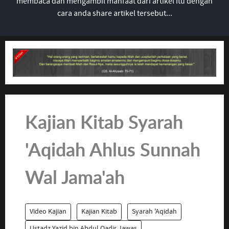
membaca dan mengambil manfaat dari artikel itu dengan
cara anda share artikel tersebut...
Kajian Kitab Syarah
'Aqidah Ahlus Sunnah
Wal Jama'ah
Video Kajian
Kajian Kitab
Syarah 'Aqidah
Ustadz Yazid bin Abdul Qadir Jawas