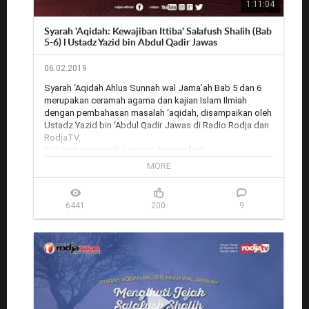
1:11:04
Rodja.TV: 
https://rodja.tv/
Syarah 'Aqidah: Kewajiban Ittiba' Salafush Shalih (Bab
5-6) l Ustadz Yazid bin Abdul Qadir Jawas
06.02.2019
Syarah ‘Aqidah Ahlus Sunnah wal Jama’ah Bab 5 dan 6  
merupakan ceramah agama dan kajian Islam Ilmiah 
dengan pembahasan masalah ‘aqidah, disampaikan oleh 
Ustadz Yazid bin ‘Abdul Qadir Jawas di Radio Rodja dan 
RodjaTV, 

Selamat menyimak semoga bermanfaat. 

MORE
___

Gabung dan subscribe di media sosial Rodja TV:

Youtube: youtube.com/rodjatv/

6441
200
9
Facebook: facebook.com/Rodja-TV-645146105580925

Twitter: twitter.com/rodjatv

Google+: google.com/+rodjatv

Situs web: 
http://rodja.tv
Live stream (primer): 
http://live.rodja.tv
Live stream Youtube: 
http://live2.rodja.tv
 (redirect)

Rodja TV melalui satelit: Satelit Palapa D, Frekuensi: 4057, 
Symbol Rate: 2727, Polaritas: H (Horizontal), Video PID: 