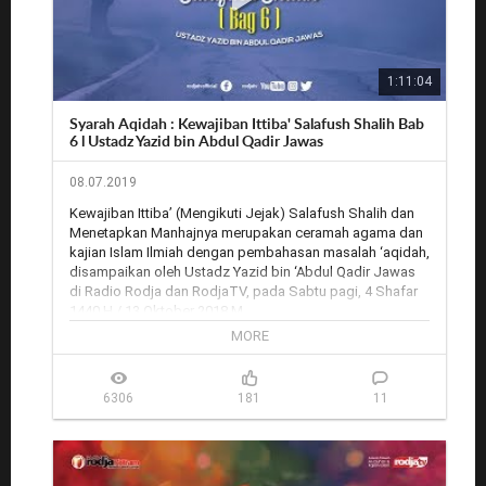
106, Audio PID: 107, PCR PID: 106

Outlet Rodja untuk jasa pemasangan parabola: 
http://rodja.tv/outlet
Rekaman audio: 
https://www.radiorodja.com/
1:11:04
Rodja.TV: 
https://rodja.tv/
Syarah Aqidah : Kewajiban Ittiba' Salafush Shalih Bab
6 l Ustadz Yazid bin Abdul Qadir Jawas
08.07.2019
Kewajiban Ittiba’ (Mengikuti Jejak) Salafush Shalih dan 
Menetapkan Manhajnya merupakan ceramah agama dan 
kajian Islam Ilmiah dengan pembahasan masalah ‘aqidah, 
disampaikan oleh Ustadz Yazid bin ‘Abdul Qadir Jawas 
di Radio Rodja dan RodjaTV, pada Sabtu pagi, 4 Shafar 
1440 H / 13 Oktober 2018 M.

MORE
Kitab ini, Syarah Aqidah Ahlus Sunnah wal Jama’ah pada 
hakikatnyanya sudah selesai kita bahas. Setelah berjalan 
kurang lebih hampir delapan tahun. Tetapi karena 
6306
181
11
banyaknya kaum muslimin dan muslimat yang baru tahu 
tentang aqidah Salaf, tentang manhaj Salaf, dan 
sebagian besar juga baru ngaji, maka saya mengulangi 
tentang masalah aqidah ini karena ini merupakan 