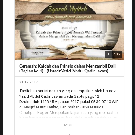
1:32:05
Ceramah: Kaidah dan Prinsip dalam Mengambil Dalil
(Bagian ke-1) - (Ustadz Yazid 'Abdul Qadir Jawas)
31.12.2017
Tabligh akbar ini adalah yang disampaikan oleh Ustadz 
Yazid Abdul Qadir Jawas pada Sabtu pagi, 12 
Dzulqa'dah 1438 / 5 Agustus 2017, pukul 05:30-07:10 WIB 
di Masjid Nurut Tauhid, Perumahan Griya Nuraida, 
Cimahpar, Bogor. Merupakan kajian rutin yang membahas 
buku karya sang pemateri, berjudul Syarah Aqidah Ahlus 
Sunnah Wal Jama'ah. Walhamdulillah dikarenakan 
MORE
pembahasan sebelumnya telah menyelesaikan hingga 
poin terakhir dari buku tersebut, maka pada kesempatan 