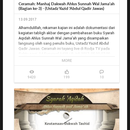
Ceramah: Manhaj Dakwah Ahlus Sunnah Wal Jama'ah
(Bagian ke-3) - (Ustadz Yazid 'Abdul Qadir Jawas)
13.09.2017
Alhamdulillah, rekaman kajian ini adalah dokumentasi dari 
kegiatan tabligh akbar dengan pembahasan buku Syarah 
Aqidah Ahlus Sunnah Wal Jama'ah yang disampaikan 
langsung oleh sang penulis buku, Ustadz Yazid Abdul 
Qadir Jawas. Ceramah ini tayang live di Rodja TV pada 
Sabtu pagi, 14 Syawwal 1438 / 8 Juli 2017, 05:30-07:00 
WIB yang disiarkan dari Masjid Nurut Tauhid, Perumahan 
MORE
Griya Nuraida, Cimahpar, Bogor.

Rekaman audio: Belum disiapkan

9420
199
10
Rodja.TV: 
http://rodja.tv/6447