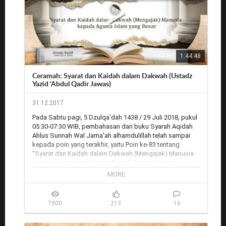
1:44:48
Ceramah: Syarat dan Kaidah dalam Dakwah (Ustadz
Yazid 'Abdul Qadir Jawas)
31.12.2017
Pada Sabtu pagi, 5 Dzulqa'dah 1438 / 29 Juli 2018, pukul 
05:30-07:30 WIB, pembahasan dari buku Syarah Aqidah 
Ahlus Sunnah Wal Jama'ah alhamdulillah telah sampai 
kepada poin yang terakhir, yaitu Poin ke-83 tentang 
"Syarat dan Kaidah dalam Dakwah (Mengajak) Manusia 
kepada Agama Islam yang Benar". Ceramah agama ini 
disampaikan oleh Ustadz Yazid Abdul Qadir Jawas di 
MORE
Masjid Nurut Tauhid, Perumahan Griya Nuraida, Cimahpar, 
Bogor dan disiarkan secara langsung di Rodja TV

7900
213
16
Rekaman audio: 
http://www.radiorodja.com/?p=28344
Rodja.TV: 
http://rodja.tv/