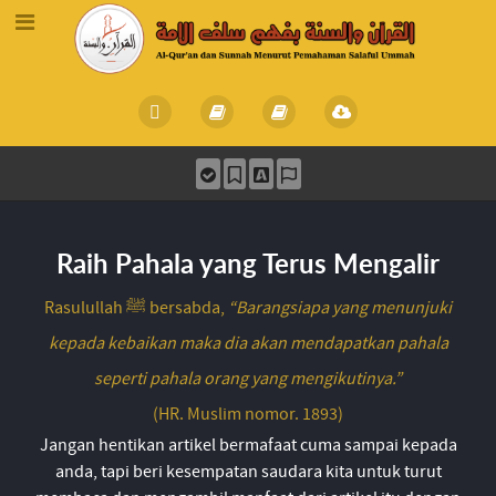
Raih Pahala yang Terus Mengalir
Rasulullah ﷺ bersabda,
“Barangsiapa yang menunjuki
kepada kebaikan maka dia akan mendapatkan pahala
seperti pahala orang yang mengikutinya.”
(HR. Muslim nomor. 1893)
Jangan hentikan artikel bermafaat cuma sampai kepada
anda, tapi beri kesempatan saudara kita untuk turut