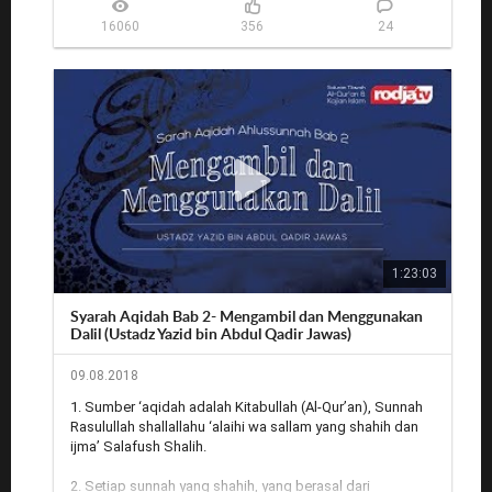
yang mulia kali ini kita akan kembali mempelajari Bab ke-
16060
356
24
2 tentang "Kaidah dan Prinsip Ahlus Sunnah Wal Jama'ah 
dalam Mengambil dan Menggunakan Dalil (Bagian ke-1)".

Rekaman audio: 
http://www.radiorodja.com/?p=28725
Rodja.TV: 
http://rodja.tv/6971
1:23:03
Syarah Aqidah Bab 2- Mengambil dan Menggunakan
Dalil (Ustadz Yazid bin Abdul Qadir Jawas)
09.08.2018
1. Sumber ‘aqidah adalah Kitabullah (Al-Qur’an), Sunnah 
Rasulullah shallallahu ‘alaihi wa sallam yang shahih dan 
ijma’ Salafush Shalih.

2. Setiap sunnah yang shahih, yang berasal dari 