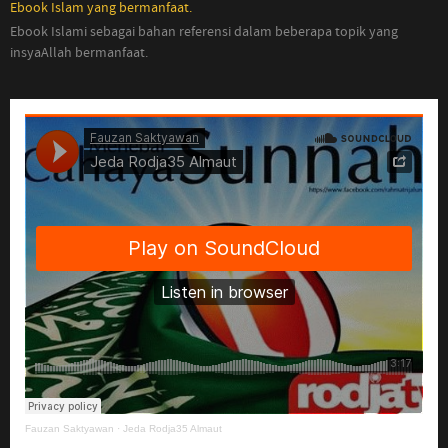
Ebook Islam yang bermanfaat.
Ebook Islami sebagai bahan referensi dalam beberapa topik yang
insyaAllah bermanfaat.
Fauzan Saktyawan
·
Jeda Rodja35 Almaut