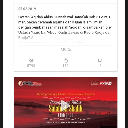
08.02.2019
Syarah ‘Aqidah Ahlus Sunnah wal Jama’ah Bab 6 Point 1  
merupakan ceramah agama dan kajian Islam Ilmiah 
dengan pembahasan masalah ‘aqidah, disampaikan oleh 
Ustadz Yazid bin ‘Abdul Qadir Jawas di Radio Rodja dan 
RodjaTV, 

Selamat menyimak semoga bermanfaat. 

MORE
___

Gabung dan subscribe di media sosial Rodja TV:

Youtube: youtube.com/rodjatv/

5798
189
4
Facebook: facebook.com/Rodja-TV-645146105580925

Twitter: twitter.com/rodjatv

Google+: google.com/+rodjatv

Situs web: 
http://rodja.tv
Live stream (primer): 
http://live.rodja.tv
Live stream Youtube: 
http://live2.rodja.tv
 (redirect)

Rodja TV melalui satelit: Satelit Palapa D, Frekuensi: 4057, 
Symbol Rate: 2727, Polaritas: H (Horizontal), Video PID: 
106, Audio PID: 107, PCR PID: 106

Outlet Rodja untuk jasa pemasangan parabola: 
http://rodja.tv/outlet
Rekaman audio: 
https://www.radiorodja.com/