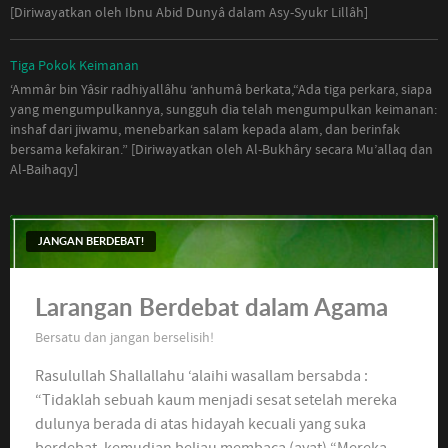
[Diriwayatkan oleh Ibnu Abid Dunyâ dalam Asy-Syukr Lillâh]
Tiga Pokok Keimanan
‘Ammâr bin Yâsir radhiyallâhu ‘anhumâ berkata,
“Ada tiga perkara, siapa
yang mengumpulkannya, sungguh dia telah mengumpulkan keimanan:
inshaf dari jiwamu, menebarkan salam kepada alam, dan berinfak
bersama kefakiran.” [Diriwayatkan oleh Al-Bukhâry secara Mu’allaq dan
Al-Baihaqy]
JANGAN BERDEBAT!
Larangan Berdebat dalam Agama
Bersatu dan jangan berselisih!
Rasulullah Shallallahu ‘alaihi wasallam bersabda :
“Tidaklah sebuah kaum menjadi sesat setelah mereka
dulunya berada di atas hidayah kecuali yang suka
berdebat, kemudian beliau membaca (ayat) “Mereka