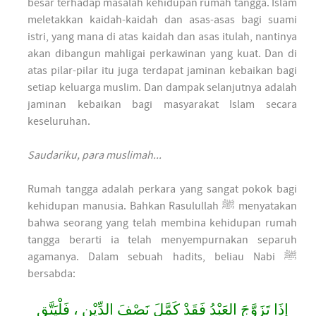
besar terhadap masalah kehidupan rumah tangga. Islam
meletakkan kaidah-kaidah dan asas-asas bagi suami
istri, yang mana di atas kaidah dan asas itulah, nantinya
akan dibangun mahligai perkawinan yang kuat. Dan di
atas pilar-pilar itu juga terdapat jaminan kebaikan bagi
setiap keluarga muslim. Dan dampak selanjutnya adalah
jaminan kebaikan bagi masyarakat Islam secara
keseluruhan.
Saudariku, para muslimah...
Rumah tangga adalah perkara yang sangat pokok bagi
kehidupan manusia. Bahkan Rasulullah ﷺ menyatakan
bahwa seorang yang telah membina kehidupan rumah
tangga berarti ia telah menyempurnakan separuh
agamanya. Dalam sebuah hadits, beliau Nabi ﷺ
bersabda:
إِذَا تَزَوَّجَ العَبْدُ فَقَدْ كَمَّلَ نَصْفَ الدِّيْنِ ، فَلْيَتَّقِ