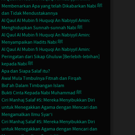
Membenarkan Apa yang telah Dikabarkan Nabi ﷺ
dan Tidak Mendustakannya
Al Qaul Al Mubin fi Huquqi An Nabiyyil Amin:
Menghidupkan Sunnah-sunnah Nabi ﷺ
Al Qaul Al Mubin fi Huquqi An Nabiyyil Amin:
Menyampaikan Hadits Nabi ﷺ
Al Qaul Al Mubin fi Huquqi An Nabiyyil Amin:
Peringatan dari Sikap Ghuluw [Berlebih-lebihan]
kepada Nabi ﷺ
Apa dan Siapa Salaf itu?
Awal Mula Timbulnya Fitnah dan Firqah
Bid'ah Dalam Timbangan Islam
Bukti Cinta Kepada Nabi Muhammad ﷺ
Ciri Manhaj Salaf #5: Mereka Menyibukkan Diri
untuk Menegakkan Agama dengan Mencari dan
Mengamalkan Ilmu Syar’i
Ciri Manhaj Salaf #5: Mereka Menyibukkan Diri
untuk Menegakkan Agama dengan Mencari dan