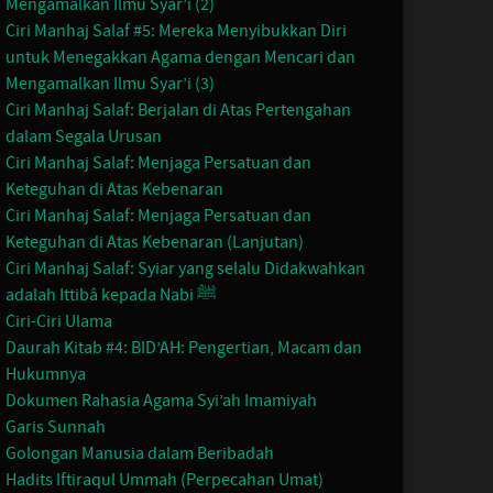
Mengamalkan Ilmu Syar’i (2)
Ciri Manhaj Salaf #5: Mereka Menyibukkan Diri
untuk Menegakkan Agama dengan Mencari dan
Mengamalkan Ilmu Syar’i (3)
Ciri Manhaj Salaf: Berjalan di Atas Pertengahan
dalam Segala Urusan
Ciri Manhaj Salaf: Menjaga Persatuan dan
Keteguhan di Atas Kebenaran
Ciri Manhaj Salaf: Menjaga Persatuan dan
Keteguhan di Atas Kebenaran (Lanjutan)
Ciri Manhaj Salaf: Syiar yang selalu Didakwahkan
adalah Ittibâ kepada Nabi ﷺ
Ciri-Ciri Ulama
Daurah Kitab #4: BID’AH: Pengertian, Macam dan
Hukumnya
Dokumen Rahasia Agama Syi’ah Imamiyah
Garis Sunnah
Golongan Manusia dalam Beribadah
Hadits Iftiraqul Ummah (Perpecahan Umat)