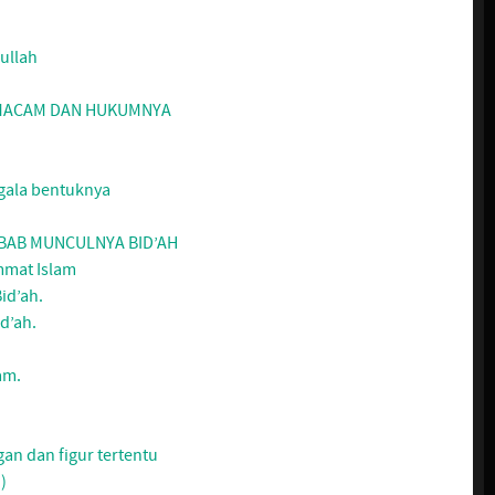
ullah
, MACAM DAN HUKUMNYA
ala bentuknya
BAB MUNCULNYA BID’AH
mmat Islam
id’ah.
d’ah.
am.
an dan figur tertentu
)