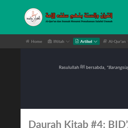
Home
Iftitah
Artikel
Al-Qur'an
Rasulullah ﷺ bersabda,
“Barangsia
Daurah Kitab #4: BID