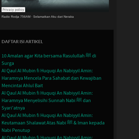
Radio Rodja 756AM
·
Selamatkan Aku dari Neraka
DAFTAR ISI ARTIKEL
10 Amalan agar Kita bersama Rasulullah ﷺ di
Surga
Al Qaul Al Mubin fi Huquqi An Nabiyyil Amin:
Haramnya Mencela Para Sahabat dan Kewajiban
Mencintai Ahlul Bait
Al Qaul Al Mubin fi Huquqi An Nabiyyil Amin:
Haramnya Menyelisihi Sunnah Nabi ﷺ dan
Syari'atnya
Al Qaul Al Mubin fi Huquqi An Nabiyyil Amin:
Keutamaan Shalawat Atas Nabi ﷺ & Iman kepada
Nabi Penutup
Al Qaul Al Mubin fi Huquqi An Nabiyyil Amin: