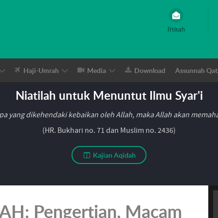
Iftitah
Haji-Umrah
Media
Download
Assunnah Qat
Niatilah untuk Menuntut Ilmu Syar'i
pa yang dikehendaki kebaikan oleh Allah, maka Allah akan mema
(HR. Bukhari no. 71 dan Muslim no. 2436)
Kajian Aqidah
’AH: Pengertian, Macam