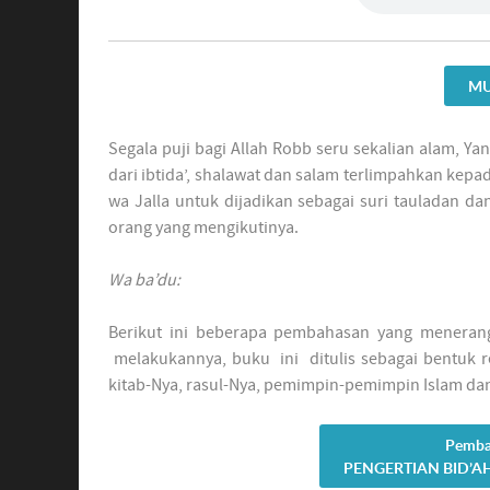
M
Segala puji bagi Allah Robb seru sekalian alam, Ya
dari ibtida’, shalawat dan salam terlimpahkan kepada nabi kita Muhammad ﷺ
wa Jalla untuk dijadikan sebagai suri tauladan da
orang yang mengikutinya.
Wa ba’du:
Berikut ini beberapa pembahasan yang menera
melakukannya, buku ini ditulis sebagai bentuk r
kitab-Nya, rasul-Nya, pemimpin-pemimpin Islam da
Pemba
PENGERTIAN BID’