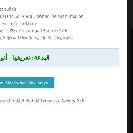
zahullah
 Ustadz Adi Abdul Jabbar Hafizhahumallah
ren Imam Bukhari
er 2025/ 8-9 Jumadil Akhir 1447 H
n, Rejosari Gondangrejo Karanganyar.
البدعة: تعريفها - أنو
ian, Macam dan Hukumnya
uzan bin Abdullah Al-Fauzan
Hafidzahullah