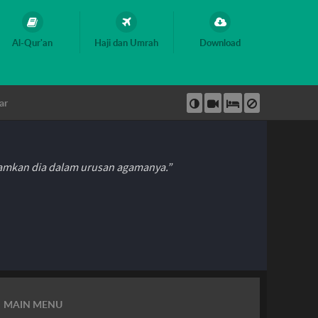
Al-Qur'an
Haji dan Umrah
Download
ar
hamkan dia dalam urusan agamanya.”
MAIN MENU