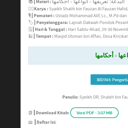
البدعة: تعريفها - أنواعها - أحكامها
📚┃
Materi :
✍🏼
Karya :
Syaikh Shalih bin Fauzan Al Fauzan Hafid
🎙┃
Pemateri :
Ustadz Mohammad Alif, Lc., M.Pd dan
🏷┃
Penyelenggara:
Lajnah Dakwah Pondok Pesant
🗓┃
Hari & Tanggal :
Hari Sabtu-Ahad, 29-30 Novemb
🕌┃
Tempat :
Masjid Utsman bin Affan, Desa Kricika
اعها - أحكامها
BID’AH:
Pengert
Penulis:
Syeikh DR. Shaleh bin Fa
📗
┃Download Kitab:
Versi PDF - 3.07 MB
📖
┃Daftar Isi: