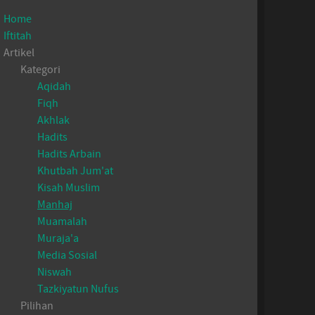
Home
Iftitah
Artikel
Kategori
Aqidah
Fiqh
Akhlak
Hadits
Hadits Arbain
Khutbah Jum'at
Kisah Muslim
Manhaj
Muamalah
Muraja'a
Media Sosial
Niswah
Tazkiyatun Nufus
Pilihan