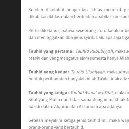
Setelah diketahui pengertian ikhlas menurut pe
dikatakan ikhlas dalam beribadah apabila ia bertauh
Perlu diketahui, bahwa seseorang itu dikatakan b
dan meninggalkan dua jenis syirik. Lalu apa saja tiga
Tauhid yang pertama:
Tauhid Rububiyyah
, maksu
rezeki dan yang mengatur alam semesta hanya Allah 
Tauhid yang kedua:
Tauhid Uluhiyyah
, maksudnya
bentuk peribadatan hanyalah Allah Ta’ala tidak ada 
Tauhid yang ketiga:
Tauhid Asma’ wa Sifat
, maksud
Sifat yang Mulia dan tidak sama dengan makhluk-N
ada di dalam Alquran dan Assunnah apa adanya.
Setelah meyakini ketiga jenis tauhid ini, maka wa
orang-orang yang bertauhid.