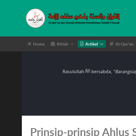
Home
Iftitah
Artikel
Al-Qur'an
Rasulullah ﷺ bersabda,
“Barangsia
Prinsip-prinsip Ahlus