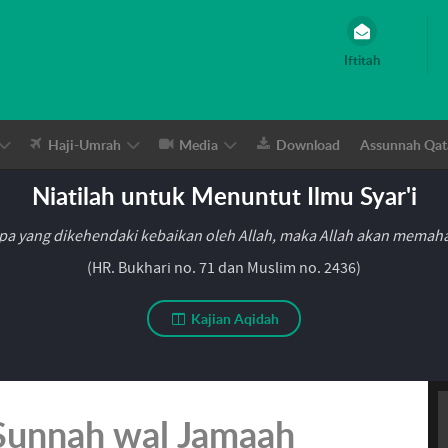
Iftitah
Haji-Umrah
Media
Download
Assunnah Qat
Niatilah untuk Menuntut Ilmu Syar'i
pa yang dikehendaki kebaikan oleh Allah, maka Allah akan mema
(HR. Bukhari no. 71 dan Muslim no. 2436)
Kajian Aqidah
 Sunnah wal Jamaah