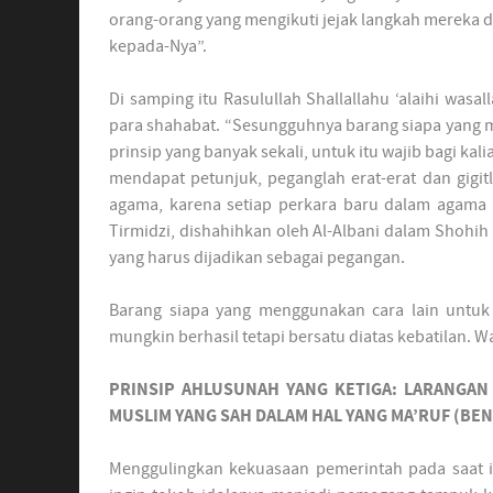
orang-orang yang mengikuti jejak langkah mereka d
kepada-Nya”.
Di samping itu Rasulullah Shallallahu ‘alaihi wa
para shahabat. “Sesungguhnya barang siapa yang m
prinsip yang banyak sekali, untuk itu wajib bagi k
mendapat petunjuk, peganglah erat-erat dan gigi
agama, karena setiap perkara baru dalam agama i
Tirmidzi, dishahihkan oleh Al-Albani dalam Shohih
yang harus dijadikan sebagai pegangan.
Barang siapa yang menggunakan cara lain untu
mungkin berhasil tetapi bersatu diatas kebatilan. W
PRINSIP AHLUSUNAH YANG KETIGA: LARANGA
MUSLIM YANG SAH DALAM HAL YANG MA’RUF (BE
Menggulingkan kekuasaan pemerintah pada saat i