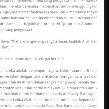
kuasaan, lebih-lebih bila sang penguasa memiliki banyak
lam, mereka berusaha mati-matian untuk menggulingkan
a juga yang memanfaatkan keadaan untuk merebut pangkat
 habis-habisan bahkan membenarkan seluruh ucapan dan
at Islam. Lalu bagaimana prinsip Al Quran dan Assunnah
pi sang penguasa ?
rtinya: “Wahai orang-orang yang beriman, taatilah Allah dan
slim)...”
laskan maksud ayat ini sebagai berikut:
i, mereka adalah pemimpin negara, hakim atau mufti (ahli
an berjalan dengan baik melainkan dengan cara taat dan
a perintah Allah dan dalam rangka mengharap pahala dari-
erintah kita untuk berbuat maksiat. Bila diperintah untuk
da makhluk untuk bermaksiat kepada Al-Khaliq. Barangkali
perintah) ketika Allah memerintahkan untuk taat kepada Ulil
emerintah untuk taat kepada Rasul-Nya. Karena beliau hanya