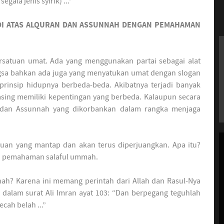
ala jenis syirik) ...”
DI ATAS ALQURAN DAN ASSUNNAH DENGAN PEMAHAMAN
ersatuan umat. Ada yang menggunakan partai sebagai alat
sa bahkan ada juga yang menyatukan umat dengan slogan
prinsip hidupnya berbeda-beda. Akibatnya terjadi banyak
sing memiliki kepentingan yang berbeda. Kalaupun secara
n dan Assunnah yang dikorbankan dalam rangka menjaga
tuan yang mantap dan akan terus diperjuangkan. Apa itu?
an pemahaman salaful ummah.
ah? Karena ini memang perintah dari Allah dan Rasul-Nya
an dalam surat Ali Imran ayat 103: “Dan berpegang teguhlah
cah belah ...”