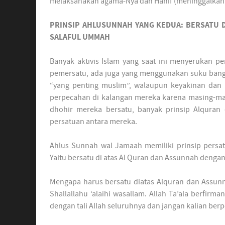
melaksanakan agama-Nya dan Hanif (meninggalkan seg
PRINSIP AHLUSUNNAH YANG KEDUA: BERSATU 
SALAFUL UMMAH
Banyak aktivis Islam yang saat ini menyerukan p
pemersatu, ada juga yang menggunakan suku bang
“yang penting muslim”, walaupun keyakinan dan 
perpecahan di kalangan mereka karena masing-ma
dhohir mereka bersatu, banyak prinsip Alqura
persatuan antara mereka.
Ahlus Sunnah wal Jamaah memiliki prinsip persa
Yaitu bersatu di atas Al Quran dan Assunnah deng
Mengapa harus bersatu diatas Alquran dan Assunn
Shallallahu ‘alaihi wasallam. Allah Ta’ala berfirm
dengan tali Allah seluruhnya dan jangan kalian berpe