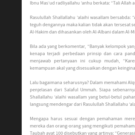
Ibnu Mas’ud radliyallahu ’anhu berkata: “Tali Allah ar
Rasulullah Shallallahu ‘alaihi wasallam bersabda: 
teguh dengannya maka kalian tidak akan tersesat s
Al-Hakim dan dihasankan oleh Al-Albani dalam Al-M
Bila ada yang berkomentar, “Banyak kelompok yan
kenapa terjadi perbedaan prinsip dan cara pa
menjawab pertanyaan ini cukup mudah, “Ka
kemampuan akal yang disesuaikan dengan keingin
Lalu bagaimana seharusnya? Dalam memahami Alq
penjelasan dari Salaful Ummah. Siapa sebenarny
Shallallahu ‘alaihi wasallam yang betul-betul p
langsung mendengar dari Rasulullah Shallallahu ‘al
Mengapa harus sesuai dengan pemahaman mereka
mereka dan orang-orang yang mengikuti pemahaman m
Taubah ayat 100 disebutkan yang artinya: “Generas