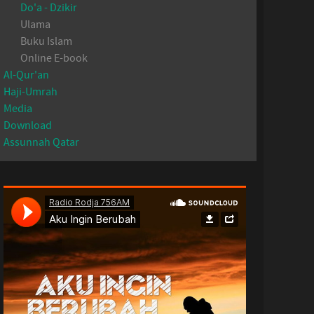
Do'a - Dzikir
Ulama
Buku Islam
Online E-book
Al-Qur'an
Haji-Umrah
Media
Download
Assunnah Qatar