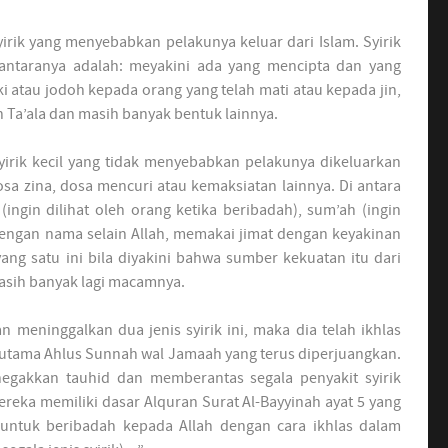
syirik yang menyebabkan pelakunya keluar dari Islam. Syirik
antaranya adalah: meyakini ada yang mencipta dan yang
ki atau jodoh kepada orang yang telah mati atau kepada jin,
 Ta’ala dan masih banyak bentuk lainnya.
 syirik kecil yang tidak menyebabkan pelakunya dikeluarkan
sa zina, dosa mencuri atau kemaksiatan lainnya. Di antara
 (ingin dilihat oleh orang ketika beribadah), sum’ah (ingin
dengan nama selain Allah, memakai jimat dengan keyakinan
ng satu ini bila diyakini bahwa sumber kekuatan itu dari
asih banyak lagi macamnya.
an meninggalkan dua jenis syirik ini, maka dia telah ikhlas
ip utama Ahlus Sunnah wal Jamaah yang terus diperjuangkan.
egakkan tauhid dan memberantas segala penyakit syirik
eka memiliki dasar Alquran Surat Al-Bayyinah ayat 5 yang
i untuk beribadah kepada Allah dengan cara ikhlas dalam