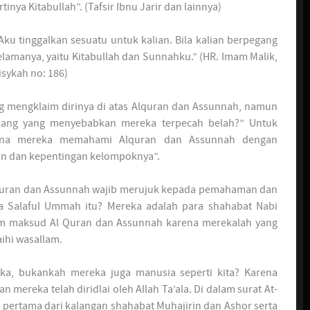
tinya Kitabullah”. (Tafsir Ibnu Jarir dan lainnya)
“Aku tinggalkan sesuatu untuk kalian. Bila kalian berpegang
elamanya, yaitu Kitabullah dan Sunnahku.” (HR. Imam Malik,
isykah no: 186)
g mengklaim dirinya di atas Alquran dan Assunnah, namun
ndang yang menyebabkan mereka terpecah belah?” Untuk
rena mereka memahami Alquran dan Assunnah dengan
an dan kepentingan kelompoknya”.
uran dan Assunnah wajib merujuk kepada pemahaman dan
a Salaful Ummah itu? Mereka adalah para shahabat Nabi
aham maksud Al Quran dan Assunnah karena merekalah yang
aihi wasallam.
, bukankah mereka juga manusia seperti kita? Karena
ereka telah diridlai oleh Allah Ta’ala. Di dalam surat At-
i pertama dari kalangan shahabat Muhajirin dan Ashor serta