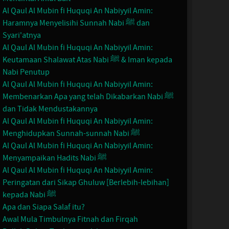
Al Qaul Al Mubin fi Huquqi An Nabiyyil Amin:
Haramnya Menyelisihi Sunnah Nabi ﷺ dan
Syari'atnya
Al Qaul Al Mubin fi Huquqi An Nabiyyil Amin:
Keutamaan Shalawat Atas Nabi ﷺ & Iman kepada
Nabi Penutup
Al Qaul Al Mubin fi Huquqi An Nabiyyil Amin:
Membenarkan Apa yang telah Dikabarkan Nabi ﷺ
dan Tidak Mendustakannya
Al Qaul Al Mubin fi Huquqi An Nabiyyil Amin:
Menghidupkan Sunnah-sunnah Nabi ﷺ
Al Qaul Al Mubin fi Huquqi An Nabiyyil Amin:
Menyampaikan Hadits Nabi ﷺ
Al Qaul Al Mubin fi Huquqi An Nabiyyil Amin:
Peringatan dari Sikap Ghuluw [Berlebih-lebihan]
kepada Nabi ﷺ
Apa dan Siapa Salaf itu?
Awal Mula Timbulnya Fitnah dan Firqah