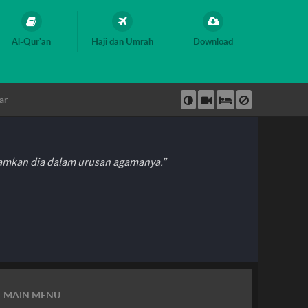
Al-Qur'an
Haji dan Umrah
Download
ar
hamkan dia dalam urusan agamanya.”
MAIN MENU