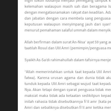
ingin tokoh idolanya menjadi pemegang tampuk ke
kelemahan walaupun masih sah dan beragama Is
dengan mengatasnamakan rakyat dan keadilan. Ad
dan jabatan dengan cara membela sang penguasa
keputusan walaupun menyimpang jauh dari syari’
menurut pemahaman salaful ummah dalam menyika
Allah berfirman dalam surat An-Nisa’ ayat 59 yang a
taatilah Rosul dan Ulil Amri (pemimpin/penguasa mu
Syaikh As-Sa’di rahimahullah dalam tafsirnya menje
“Allah memerintahkan untuk taat kepada Ulil Amr
fatwa). Karena urusan agama dan dunia tidak ak
tunduk kepada Ulil Amri sebagai wujud taat kepad
Nya. Akan tetapi dengan syarat penguasa tidak mem
maksiat maka tidak ada ketaatan sedikitpun kepa
inilah rahasia tidak disebutkannya fi’il amr (kata 
Amri dan sebaliknya disebutkan fi’il amr ketika m