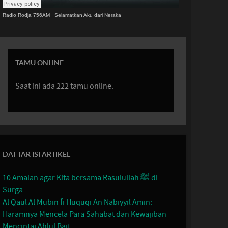
Radio Rodja 756AM
·
Selamatkan Aku dari Neraka
TAMU ONLINE
Saat ini ada 222 tamu online.
DAFTAR ISI ARTIKEL
10 Amalan agar Kita bersama Rasulullah ﷺ di
Surga
Al Qaul Al Mubin fi Huquqi An Nabiyyil Amin:
Haramnya Mencela Para Sahabat dan Kewajiban
Mencintai Ahlul Bait