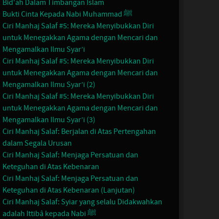
Bid'ah Dalam Timbangan Islam
Bukti Cinta Kepada Nabi Muhammad ﷺ
Ciri Manhaj Salaf #5: Mereka Menyibukkan Diri
untuk Menegakkan Agama dengan Mencari dan
Mengamalkan Ilmu Syar’i
Ciri Manhaj Salaf #5: Mereka Menyibukkan Diri
untuk Menegakkan Agama dengan Mencari dan
Mengamalkan Ilmu Syar’i (2)
Ciri Manhaj Salaf #5: Mereka Menyibukkan Diri
untuk Menegakkan Agama dengan Mencari dan
Mengamalkan Ilmu Syar’i (3)
Ciri Manhaj Salaf: Berjalan di Atas Pertengahan
dalam Segala Urusan
Ciri Manhaj Salaf: Menjaga Persatuan dan
Keteguhan di Atas Kebenaran
Ciri Manhaj Salaf: Menjaga Persatuan dan
Keteguhan di Atas Kebenaran (Lanjutan)
Ciri Manhaj Salaf: Syiar yang selalu Didakwahkan
adalah Ittibâ kepada Nabi ﷺ