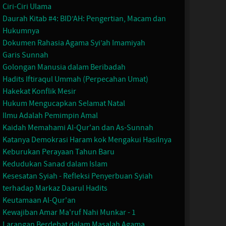
Ciri-Ciri Ulama
Daurah Kitab #4: BID’AH: Pengertian, Macam dan
Hukumnya
Dokumen Rahasia Agama Syi’ah Imamiyah
Garis Sunnah
Golongan Manusia dalam Beribadah
Hadits Iftiraqul Ummah (Perpecahan Umat)
Hakekat Konflik Mesir
Hukum Mengucapkan Selamat Natal
Ilmu Adalah Pemimpin Amal
Kaidah Memahami Al-Qur'an dan As-Sunnah
Katanya Demokrasi Haram kok Mengakui Hasilnya
Keburukan Perayaan Tahun Baru
Kedudukan Sanad dalam Islam
Kesesatan Syiah - Refleksi Penyerbuan Syiah
terhadap Markaz Daarul Hadits
Keutamaan Al-Qur'an
Kewajiban Amar Ma'ruf Nahi Munkar - 1
Larangan Berdebat dalam Masalah Agama