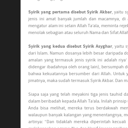
Syirik yang pertama disebut Syirik Akbar
, yaitu 
jenis ini amat banyak jumlah dan macamnya, di 
mengatur alam ini selain Allah Ta’ala, meminta reje
menolak sebagian atau seluruh Nama dan Sifat Allah
Syirik yang kedua disebut Syirik Asyghar
, yaitu
dari Islam. Namun dosanya lebih besar daripada do
amalan yang termasuk jenis syirik ini adalah riya’
didengar ibadahnya oleh orang lain), bersumpah 
bahwa kekuatannya bersumber dari Allah. Untuk ya
jimatnya, maka sudah termasuk Syirik Akbar. Dan m
Siapa saja yang telah meyakini tiga jenis tauhid d
dalam beribadah kepada Allah Ta’ala. Inilah prins
Anda bisa melihat, mereka terus berdakwah men
walaupun banyak kalangan yang menentangnya, mer
artinya: “Dan tidaklah mereka diperintah kecual