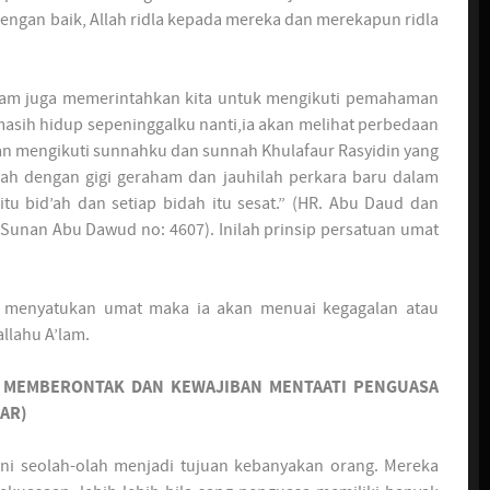
engan baik, Allah ridla kepada mereka dan merekapun ridla
sallam juga memerintahkan kita untuk mengikuti pemahaman
asih hidup sepeninggalku nanti,ia akan melihat perbedaan
alian mengikuti sunnahku dan sunnah Khulafaur Rasyidin yang
tlah dengan gigi geraham dan jauhilah perkara baru dalam
tu bid’ah dan setiap bidah itu sesat.” (HR. Abu Daud dan
 Sunan Abu Dawud no: 4607). Inilah prinsip persatuan umat
k menyatukan umat maka ia akan menuai kegagalan atau
allahu A’lam.
N MEMBERONTAK DAN KEWAJIBAN MENTAATI PENGUASA
NAR)
ni seolah-olah menjadi tujuan kebanyakan orang. Mereka