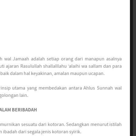
h wal Jamaah adalah setiap orang dari manapun asalnya
i ajaran Rasulullah shallalllahu ‘alaihi wa sallam dan para
baik dalam hal keyakinan, amalan maupun ucapan.
insip utama yang membedakan antara Ahlus Sunnah wal
olongan lain.
DALAM BERIBADAH
murnikan sesuatu dari kotoran. Sedangkan menurut istilah
ibadah dari segala jenis kotoran syirik.