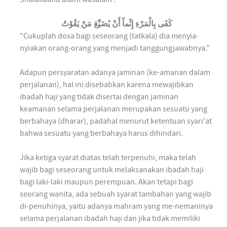
كَفَى بِالْمَرْءِ إِثْماً أَنْ يُضَيِّعَ مَنْ يَقُوْتُ
"Cukuplah dosa bagi seseorang (tatkala) dia menyia-
nyiakan orang-orang yang menjadi tanggungjawabnya."
Adapun persyaratan adanya jaminan (ke-amanan dalam
perjalanan), hal ini disebabkan karena mewajibkan
ibadah haji yang tidak disertai dengan jaminan
keamanan selama perjalanan merupakan sesuatu yang
berbahaya (dharar), padahal menurut ketentuan syari'at
bahwa sesuatu yang berbahaya harus dihindari.
Jika ketiga syarat diatas telah terpenuhi, maka telah
wajib bagi seseorang untuk melaksanakan ibadah haji
bagi laki-laki maupun perempuan. Akan tetapi bagi
seorang wanita, ada sebuah syarat tambahan yang wajib
di-penuhinya, yaitu adanya mahram yang me-nemaninya
selama perjalanan ibadah haji dan jika tidak memiliki