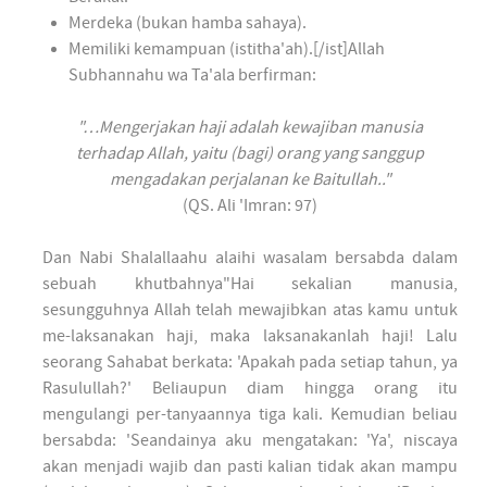
Merdeka (bukan hamba sahaya).
Memiliki kemampuan (istitha'ah).[/ist]Allah
Subhannahu wa Ta'ala berfirman:
"…Mengerjakan haji adalah kewajiban manusia
terhadap Allah, yaitu (bagi) orang yang sanggup
mengadakan perjalanan ke Baitullah.."
(QS. Ali 'Imran: 97)
Dan Nabi Shalallaahu alaihi wasalam bersabda dalam
sebuah khutbahnya"Hai sekalian manusia,
sesungguhnya Allah telah mewajibkan atas kamu untuk
me-laksanakan haji, maka laksanakanlah haji! Lalu
seorang Sahabat berkata: 'Apakah pada setiap tahun, ya
Rasulullah?' Beliaupun diam hingga orang itu
mengulangi per-tanyaannya tiga kali. Kemudian beliau
bersabda: 'Seandainya aku mengatakan: 'Ya', niscaya
akan menjadi wajib dan pasti kalian tidak akan mampu