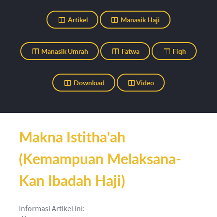
Artikel
Manasik Haji
Manasik Umrah
Fatwa
Fiqh
Download
Video
Makna Istitha'ah
(Kemampuan Melaksana-
Kan Ibadah Haji)
Informasi Artikel ini: