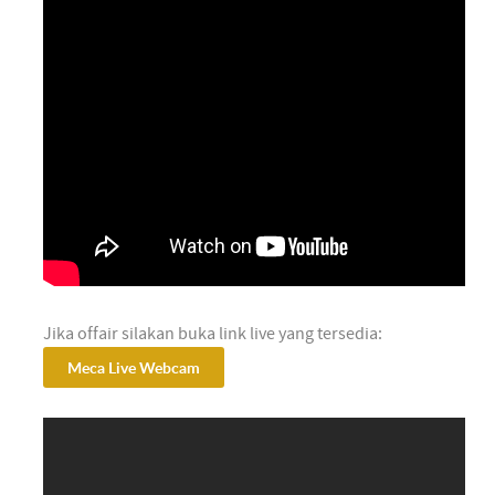
Jika offair silakan buka link live yang tersedia:
Meca Live Webcam