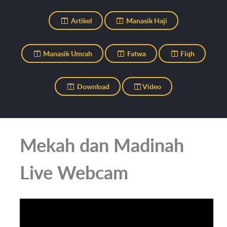
Artikel
Manasik Haji
Manasik Umrah
Fatwa
Fiqh
Download
Video
Mekah dan Madinah
Live Webcam