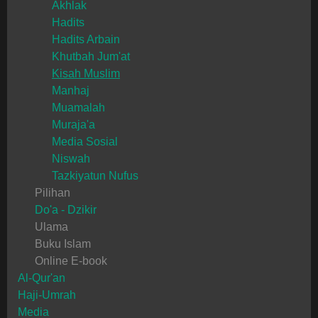
Akhlak
Hadits
Hadits Arbain
Khutbah Jum'at
Kisah Muslim
Manhaj
Muamalah
Muraja'a
Media Sosial
Niswah
Tazkiyatun Nufus
Pilihan
Do'a - Dzikir
Ulama
Buku Islam
Online E-book
Al-Qur'an
Haji-Umrah
Media