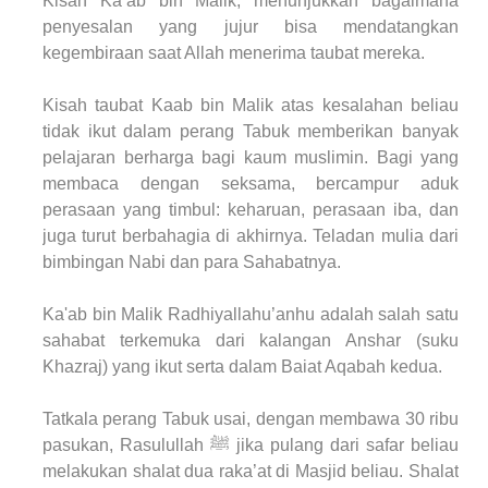
Kisah Ka’ab bin Malik, menunjukkan bagaimana
penyesalan yang jujur bisa mendatangkan
kegembiraan saat Allah menerima taubat mereka.
Kisah taubat Kaab bin Malik atas kesalahan beliau
tidak ikut dalam perang Tabuk memberikan banyak
pelajaran berharga bagi kaum muslimin. Bagi yang
membaca dengan seksama, bercampur aduk
perasaan yang timbul: keharuan, perasaan iba, dan
juga turut berbahagia di akhirnya. Teladan mulia dari
bimbingan Nabi dan para Sahabatnya.
Ka'ab bin Malik Radhiyallahu’anhu adalah salah satu
sahabat terkemuka dari kalangan Anshar (suku
Khazraj) yang ikut serta dalam Baiat Aqabah kedua.
Tatkala perang Tabuk usai, dengan membawa 30 ribu
pasukan, Rasulullah ﷺ jika pulang dari safar beliau
melakukan shalat dua raka’at di Masjid beliau. Shalat