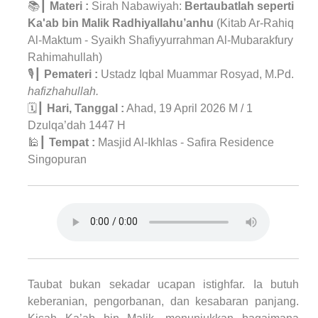
📚┃
Materi :
Sirah Nabawiyah:
Bertaubatlah seperti
Ka'ab bin Malik Radhiyallahu’anhu
(Kitab Ar-Rahiq
Al-Maktum - Syaikh Shafiyyurrahman Al-Mubarakfury
Rahimahullah)
🎙┃
Pemateri :
Ustadz Iqbal Muammar Rosyad, M.Pd.
hafizhahullah.
🗓️┃
Hari, Tanggal :
Ahad, 19 April 2026 M / 1
Dzulqa’dah 1447 H
🕌┃
Tempat :
Masjid Al-Ikhlas - Safira Residence
Singopuran
Taubat bukan sekadar ucapan istighfar. Ia butuh
keberanian, pengorbanan, dan kesabaran panjang.