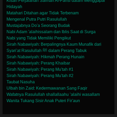
Kisah Perjalanan Salman Al-Farisi dalam Menggapai
Hidayah
Matahari Ditahan agar Tidak Terbenam
Mengenal Putra Putri Rasulullah
Mustajabnya Do'a Seorang Budak
Nabi Adam 'alaihissalam dan Iblis Saat di Surga
Nabi yang Tidak Memiliki Pengikut
Sirah Nabawiyah: Berpalingnya Kaum Munafik dari
Syari'at Rasulullah ﷺ dalam Perang Tabuk
Sirah Nabawiyah: Hikmah Perang Hunain
Sirah Nabawiyah: Perang Khaibar
Sirah Nabawiyah: Perang Mu'tah #1
Sirah Nabawiyah: Perang Mu'tah #2
Taubat Nasuha
Ulbah bin Zaid: Kedermawanan Sang Faqir
Wafatnya Rasulullah shallallaahu ’alaihi wasallam
Wanita Tukang Sisir Anak Puteri Fir'aun