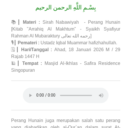
بِسْـمِ اللَّهِ الرحمن الرحيم
📚┃
Materi :
Sirah Nabawiyah - Perang Hunain
[Kitab "Arrahiq Al Makhtum" - Syaikh Syafiyur
Rahman Al Mubaraktury
رحمه الله تعالى
]
🎙┃
Pemateri :
Ustadz Iqbal Muammar hafizhahullah.
🗓┃
Hari/Tanggal :
Ahad, 18 Januari 2026 M / 29
Rajab 1447 H
🕌┃
Tempat :
Masjid Al-Ikhlas - Safira Residence
Singopuran
Perang Hunain juga merupakan salah satu perang
yang diabadikan oleh al-Qur`an dalam surat At-