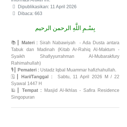
Dipublikasikan: 11 April 2026
Dibaca: 663
بِسْـمِ اللَّهِ الرحمن الرحيم
📚┃
Materi :
Sirah Nabawiyah - Ada Dusta antara
Tabuk dan Madinah (Kitab Ar-Rahiq Al-Maktum -
Syaikh Shafiyyurrahman Al-Mubarakfury
Rahimahullah)
🎙┃
Pemateri :
Ustadz Iqbal Muammar hafizhahullah.
🗓┃
Hari/Tanggal :
Sabtu, 11 April 2026 M / 22
Syawal 1447 H
🕌┃
Tempat :
Masjid Al-Ikhlas - Safira Residence
Singopuran