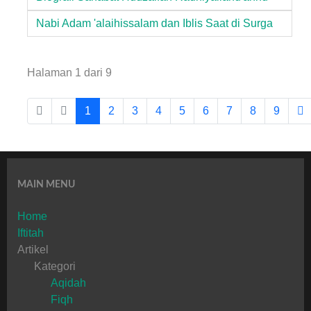
Nabi Adam 'alaihissalam dan Iblis Saat di Surga
Halaman 1 dari 9
1
2
3
4
5
6
7
8
9
MAIN MENU
Home
Iftitah
Artikel
Kategori
Aqidah
Fiqh