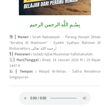
بِسْـمِ اللَّهِ الرحمن الرحيم
📚┃
Materi :
Sirah Nabawiyah - Perang Hunain [Kitab
"Arrahiq Al Makhtum" - Syaikh Syafiyur Rahman Al
Mubaraktury
رحمه الله تعالى
]
🎙┃
Pemateri :
Ustadz Iqbal Muammar hafizhahullah.
🗓┃
Hari/Tanggal :
Ahad, 18 Januari 2026 M / 29 Rajab
1447 H
🕌┃
Tempat :
Masjid Al-Ikhlas - Safira Residence
Singopuran