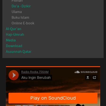
Pilihan
Do'a - Dzikir
Ulama
Buku Islam
Online E-book
Al-Qur'an
Haji-Umrah
Media
Download
Assunnah Qatar