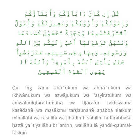
قُلْ إِن كَانَ ءَابَآؤُكُمْ وَأَبْنَآؤُكُمْ
وَإِخْوَٰنُكُمْ وَأَزْوَٰجُكُمْ وَعَشِيرَتُكُمْ وَأَمْوَٰلٌ
ٱقْتَرَفْتُمُوهَا وَتِجَٰرَةٌ تَخْشَوْنَ كَسَادَهَا
وَمَسَٰكِنُ تَرْضَوْنَهَآ أَحَبَّ إِلَيْكُم مِّنَ ٱللَّهِ
وَرَسُولِهِۦ وَجِهَادٍ فِى سَبِيلِهِۦ فَتَرَبَّصُوا۟
حَتَّىٰ يَأْتِىَ ٱللَّهُ بِأَمْرِهِۦ ۗ وَٱللَّهُ لَا
يَهْدِى ٱلْقَوْمَ ٱلْفَٰسِقِينَ
Qul ing kāna ābā`ukum wa abnā`ukum wa
ikhwānukum wa azwājukum wa 'asyīratukum wa
amwāluniqtaraftumụhā wa tijāratun takhsyauna
kasādahā wa masākinu tarḍaunahā aḥabba ilaikum
minallāhi wa rasụlihī wa jihādin fī sabīlihī fa tarabbaṣụ
ḥattā ya`tiyallāhu bi`amrih, wallāhu lā yahdil-qaumal-
fāsiqīn