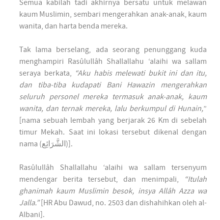
Semua kabilah tadi akhirnya bersatu untuk melawan
kaum Muslimin, sembari mengerahkan anak-anak, kaum
wanita, dan harta benda mereka.
Tak lama berselang, ada seorang penunggang kuda
menghampiri Rasûlullâh Shallallahu ‘alaihi wa sallam
seraya berkata,
“Aku habis melewati bukit ini dan itu,
dan tiba-tiba kudapati Bani Hawazin mengerahkan
seluruh personel mereka termasuk anak-anak, kaum
wanita, dan ternak mereka, lalu berkumpul di Hunain,
”
[nama sebuah lembah yang berjarak 26 Km di sebelah
timur Mekah. Saat ini lokasi tersebut dikenal dengan
nama (الشَّرَائِع)].
Rasûlullâh Shallallahu ‘alaihi wa sallam tersenyum
mendengar berita tersebut, dan menimpali,
“Itulah
ghanimah kaum Muslimin besok, insya Allâh Azza wa
Jalla.”
[HR Abu Dawud, no. 2503 dan dishahihkan oleh al-
Albani].