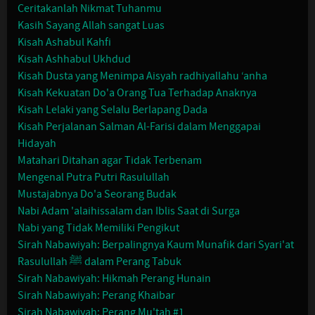
Ceritakanlah Nikmat Tuhanmu
Kasih Sayang Allah sangat Luas
Kisah Ashabul Kahfi
Kisah Ashhabul Ukhdud
Kisah Dusta yang Menimpa Aisyah radhiyallahu ‘anha
Kisah Kekuatan Do'a Orang Tua Terhadap Anaknya
Kisah Lelaki yang Selalu Berlapang Dada
Kisah Perjalanan Salman Al-Farisi dalam Menggapai
Hidayah
Matahari Ditahan agar Tidak Terbenam
Mengenal Putra Putri Rasulullah
Mustajabnya Do'a Seorang Budak
Nabi Adam 'alaihissalam dan Iblis Saat di Surga
Nabi yang Tidak Memiliki Pengikut
Sirah Nabawiyah: Berpalingnya Kaum Munafik dari Syari'at
Rasulullah ﷺ dalam Perang Tabuk
Sirah Nabawiyah: Hikmah Perang Hunain
Sirah Nabawiyah: Perang Khaibar
Sirah Nabawiyah: Perang Mu'tah #1