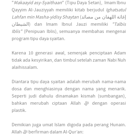
"
Makaayid asy-Syaithaan
" (Tipu Daya Setan), Imam Ibnu
Qayyim Al-Jauziyyah memiliki kitab berjudul
Ighatsatul
Lahfan min Masha-yidisy Shaytan
(
إغاثة اللهفان من مصائد
الشيطان
) dan Imam Ibnul Jauzi memiliki
"Talbis
Iblis"
(Penipuan Iblis), semuanya membahas mengenai
program tipu daya syaitan.
Karena 10 generasi awal, semenjak penciptaan Adam
tidak ada kesyirikan, dan timbul setelah zaman Nabi Nuh
alaihissalam.
Diantara tipu daya syaitan adalah merubah nama-nama
dosa dan menghiasinya dengan nama yang menarik.
Seperti judi dahulu dinamakan kismah (sumbangan),
bahkan merubah ciptaan Allah ﷻ dengan operasi
plastik.
Demikian juga umat Islam digoda pada perang Hunain.
Allah ﷻ berfirman dalam Al-Qur’an: