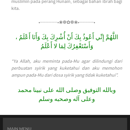
muslimin pada perang Hunain, sebagai bahan ibrah bagi
kita.
•┈┈┈┈┈┈•❀❁✿❁❀•┈┈┈┈┈•
اللَّهُمَّ إِنِّي أَعُوذُ بِكَ أَنْ أُشْرِكَ بِكَ وَأَنَا أَعْلَمُ ،
وَأَسْتَغْفِرُكَ لِمَا لا أَعْلَمُ
“Ya Allah, aku meminta pada-Mu agar dilindungi dari
perbuatan syirik yang kuketahui dan aku memohon
ampun pada-Mu dari dosa syirik yang tidak kuketahui”.
وبالله التوفيق وصلى الله على نبينا محمد
وعلى آله وصحبه وسلم
MAIN MENU