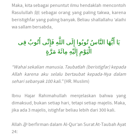
Maka, kita sebagai penuntut ilmu hendaklah mencontoh
Rasulullah ﷺ sebagai orang yang paling takwa, karena
beristighfar yang paling banyak. Beliau shallallahu ‘alaihi
wa sallam bersabda,
يَا أَيُّهَا النَّاسُ تُوبُوا إِلَى اللَّهِ فَإِنِّى أَتُوبُ فِى
الْيَوْمِ إِلَيْهِ مِائَةَ مَرَّةٍ
“Wahai sekalian manusia. Taubatlah (beristigfar) kepada
Allah karena aku selalu bertaubat kepada-Nya dalam
sehari sebanyak 100 kali.”
(HR. Muslim)
Ibnu Hajar Rahimahullah menjelaskan bahwa yang
dimaksud, bukan setiap hari, tetapi setiap majelis. Maka,
jika ada 3 majelis, istighfar beliau lebih dari 300 kali.
Allah ﷻ berfirman dalam Al-Qur’an Surat At-Taubah Ayat
24: