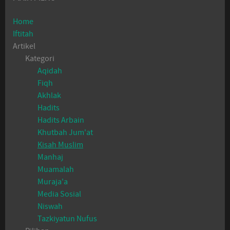
Home
Iftitah
Artikel
Kategori
Aqidah
Fiqh
Akhlak
Hadits
Hadits Arbain
Khutbah Jum'at
Kisah Muslim
Manhaj
Muamalah
Muraja'a
Media Sosial
Niswah
Tazkiyatun Nufus