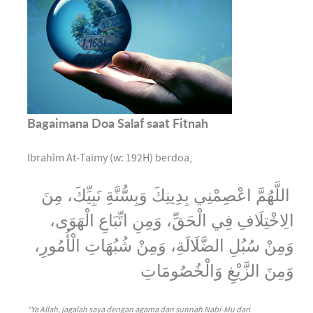
Bagaimana Doa Salaf saat Fitnah
Ibrahîm At-Taimy (w: 192H) berdoa,
اللَّهُمَّ اعْصِمْنِي بِدِينِكَ وَبِسُّنَّةِ نَبِيِّكَ، مِنَ
الِاخْتِلَافِ فِي الْحَقِّ، وَمِنِ اتِّبَاعِ الْهَوَى،
وَمِنْ سُبُلِ الضَّلَالَةِ، وَمِنْ شُبُهَاتِ الْأُمُورِ،
وَمِنَ الزَّيْغِ وَالْخُصُومَاتِ
“Ya Allah, jagalah saya dengan agama dan sunnah Nabi-Mu dari