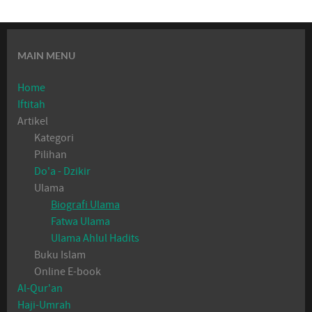
MAIN MENU
Home
Iftitah
Artikel
Kategori
Pilihan
Do'a - Dzikir
Ulama
Biografi Ulama
Fatwa Ulama
Ulama Ahlul Hadits
Buku Islam
Online E-book
Al-Qur'an
Haji-Umrah