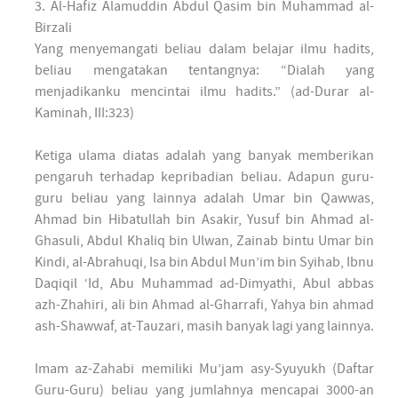
3. Al-Hafiz Alamuddin Abdul Qasim bin Muhammad al-
Birzali
Yang menyemangati beliau dalam belajar ilmu hadits,
beliau mengatakan tentangnya: “Dialah yang
menjadikanku mencintai ilmu hadits.” (ad-Durar al-
Kaminah, III:323)
Ketiga ulama diatas adalah yang banyak memberikan
pengaruh terhadap kepribadian beliau. Adapun guru-
guru beliau yang lainnya adalah Umar bin Qawwas,
Ahmad bin Hibatullah bin Asakir, Yusuf bin Ahmad al-
Ghasuli, Abdul Khaliq bin Ulwan, Zainab bintu Umar bin
Kindi, al-Abrahuqi, Isa bin Abdul Mun’im bin Syihab, Ibnu
Daqiqil ‘Id, Abu Muhammad ad-Dimyathi, Abul abbas
azh-Zhahiri, ali bin Ahmad al-Gharrafi, Yahya bin ahmad
ash-Shawwaf, at-Tauzari, masih banyak lagi yang lainnya.
Imam az-Zahabi memiliki Mu’jam asy-Syuyukh (Daftar
Guru-Guru) beliau yang jumlahnya mencapai 3000-an