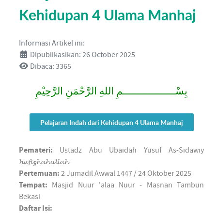
Kehidupan 4 Ulama Manhaj
Informasi Artikel ini:
Dipublikasikan: 26 October 2025
Dibaca: 3365
بِسْــــــــــــــــــمِ اللهِ الرَّحْمَنِ الرَّحِيْمِ
Pelajaran Indah dari Kehidupan 4 Ulama Manhaj
Pemateri:
Ustadz Abu Ubaidah Yusuf As-Sidawiy
𝓱𝓪𝓯𝓲𝔃𝓱𝓪𝓱𝓾𝓵𝓵𝓪𝓱
Pertemuan:
2 Jumadil Awwal 1447 / 24 Oktober 2025
Tempat:
Masjid Nuur 'alaa Nuur - Masnan Tambun
Bekasi
Daftar Isi: