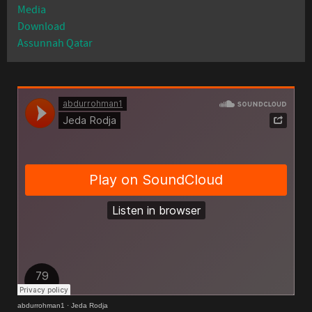
Media
Download
Assunnah Qatar
abdurrohman1
·
Jeda Rodja