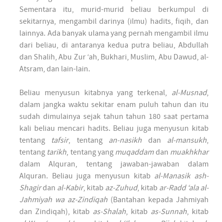
Sementara itu, murid-murid beliau berkumpul di
sekitarnya, mengambil darinya (ilmu) hadits, fiqih, dan
lainnya. Ada banyak ulama yang pernah mengambil ilmu
dari beliau, di antaranya kedua putra beliau, Abdullah
dan Shalih, Abu Zur ‘ah, Bukhari, Muslim, Abu Dawud, al-
Atsram, dan lain-lain.
Beliau menyusun kitabnya yang terkenal,
al-Musnad
,
dalam jangka waktu sekitar enam puluh tahun dan itu
sudah dimulainya sejak tahun tahun 180 saat pertama
kali beliau mencari hadits. Beliau juga menyusun kitab
tentang
tafsir
, tentang
an-nasikh
dan
al-mansukh
,
tentang
tarikh
, tentang yang
muqaddam
dan
muakhkhar
dalam Alquran, tentang jawaban-jawaban dalam
Alquran. Beliau juga menyusun kitab
al-Manasik ash-
Shagir
dan
al-Kabir
, kitab
az-Zuhud
, kitab
ar-Radd ‘ala al-
Jahmiyah wa az-Zindiqah
(Bantahan kepada Jahmiyah
dan Zindiqah), kitab
as-Shalah
, kitab
as-Sunnah
, kitab