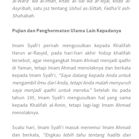
al-Wara‘ wa al-Iman
, kitab
al-‘Ilal wa ar-Rijal
, kitab
al-
Asyribah
, satu juz tentang
Ushul as-Sittah
,
Fadha’il ash-
Shahabah
.
Pujian dan Penghormatan Ulama Lain Kepadanya
Imam Syafi‘i pernah mengusulkan kepada Khalifah
Harun ar-Rasyid, pada hari-hari akhir hidup khalifah
tersebut, agar mengangkat Imam Ahmad menjadi qadhi
di Yaman, tetapi Imam Ahmad menolaknya dan berkata
kepada Imam Syafi‘i,
“Saya datang kepada Anda untuk
mengambil ilmu dari Anda, tetapi Anda malah menyuruh
saya menjadi qadhi untuk mereka.”
Setelah itu pada
tahun 195, Imam Syafi‘i mengusulkan hal yang sama
kepada Khalifah al-Amin, tetapi lagi-lagi Imam Ahmad
menolaknya.
Suatu hari, Imam Syafi‘i masuk menemui Imam Ahmad
dan berkata,
“Engkau lebih tahu tentang hadits dan