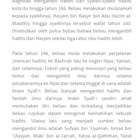
Baghdad mengambil hadits dari syaikh-syaikh hadits
kota itu hingga tahun 186. Beliau melakukan
mulazamah
kepada syaikhnya, Hasyim bin Basyir bin Abu Hazim al-
Wasithiy hingga syaikhnya tersebut wafat tahun 183.
Disebutkan oleh putra beliau bahwa beliau mengambil
hadits dari Hasyim sekitar tiga ratus ribu hadits lebih.
Pada tahun 186, beliau mulai melakukan perjalanan
(mencari hadits) ke Bashrah lalu ke negeri Hijaz, Yaman,
dan selainnya. Tokoh yang paling menonjol yang beliau
temui dan mengambil ilmu darinya selama
perjalanannya ke Hijaz dan selama tinggal di sana adalah
Imam Syafi‘i. Beliau banyak mengambil hadits dan
faedah ilmu darinya. Imam Syafi‘i sendiri amat
memuliakan diri beliau dan terkadang menjadikan
beliau rujukan dalam mengenal keshahihan sebuah
hadits. Ulama lain yang menjadi sumber beliau
mengambil ilmu adalah Sufyan bin ‘Uyainah, Ismail bin
‘Ulayyah, Waki‘ bin al-Jarrah, Yahya al-Qaththan, Yazid