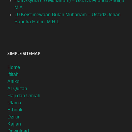
Hari Asyura (10 Muharram) – Ust. Dr. Firanda Andirja
M.A
10 Keistimewaan Bulan Muharram – Ustadz Johan
Saputra Halim, M.H.I.
SIMPLE SITEMAP
Home
Iftitah
Artikel
Al-Qur'an
Haji dan Umrah
Ulama
E-book
Dzikir
Kajian
Download