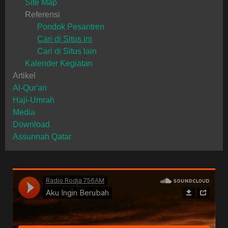
Site Map
Referensi
Pondok Pesantren
Cari di Situs ini
Cari di Situs lain
Kalender Kegiatan
Artikel
Al-Qur'an
Haji-Umrah
Media
Download
Assunnah Qatar