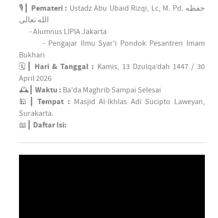
🎙┃
Pemateri :
Ustadz Abu Ubaid Rizqi, Lc, M. Pd. حفظه
الله تعالى
- Alumnus LIPIA Jakarta
- Pengajar Ilmu Syar'i Pondok Pesantren Imam
Bukhari
🗓┃
Hari & Tanggal :
Kamis, 13 Dzulqa’dah 1447 / 30
April 2026
🕰┃
Waktu :
Ba'da Maghrib Sampai Selesai
🕌┃
Tempat :
Masjid Al-Ikhlas Adi Sucipto Laweyan,
Surakarta.
📖┃
Daftar Isi: