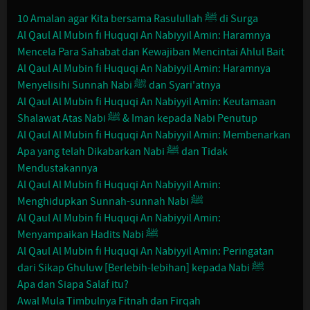
10 Amalan agar Kita bersama Rasulullah ﷺ di Surga
Al Qaul Al Mubin fi Huquqi An Nabiyyil Amin: Haramnya
Mencela Para Sahabat dan Kewajiban Mencintai Ahlul Bait
Al Qaul Al Mubin fi Huquqi An Nabiyyil Amin: Haramnya
Menyelisihi Sunnah Nabi ﷺ dan Syari'atnya
Al Qaul Al Mubin fi Huquqi An Nabiyyil Amin: Keutamaan
Shalawat Atas Nabi ﷺ & Iman kepada Nabi Penutup
Al Qaul Al Mubin fi Huquqi An Nabiyyil Amin: Membenarkan
Apa yang telah Dikabarkan Nabi ﷺ dan Tidak
Mendustakannya
Al Qaul Al Mubin fi Huquqi An Nabiyyil Amin:
Menghidupkan Sunnah-sunnah Nabi ﷺ
Al Qaul Al Mubin fi Huquqi An Nabiyyil Amin:
Menyampaikan Hadits Nabi ﷺ
Al Qaul Al Mubin fi Huquqi An Nabiyyil Amin: Peringatan
dari Sikap Ghuluw [Berlebih-lebihan] kepada Nabi ﷺ
Apa dan Siapa Salaf itu?
Awal Mula Timbulnya Fitnah dan Firqah