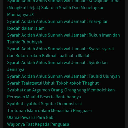
Syarah Aqidah Ahlus Sunnah wal Jamaah: Kewajiban Ittiba'
(Mengikuti Jejak) Salafush Shalih Dan Menetapkan
Manhajnya #3
Syarah Aqidah Ahlus Sunnah wal Jamaah: Pilar-pilar
Ibadah dalam Islam
Syarah Aqidah Ahlus Sunnah wal Jamaah: Rukun Iman dan
Tauhid Rububiyah
Syarah Aqidah Ahlus Sunnah wal Jamaah: Syarat-syarat
dan Rukun-rukun Kalimat Laa ilaaha illallah
Syarah Aqidah Ahlus Sunnah wal Jamaah: Syirik dan
Jenisnya
Syarah Aqidah Ahlus Sunnah wal Jamaah: Tauhid Uluhiyah
Syarah Tsalatsatul Ushul: Tokoh-tokoh Thaghut
Syubhat dan Argumen Orang-Orang yang Membolehkan
Perayaan Maulid Beserta Bantahannya
Syubhat-syubhat Seputar Demonstrasi
Tuntunan Islam dalam Menasihati Penguasa
Ulama Pewaris Para Nabi
Wajibnya Taat Kepada Penguasa