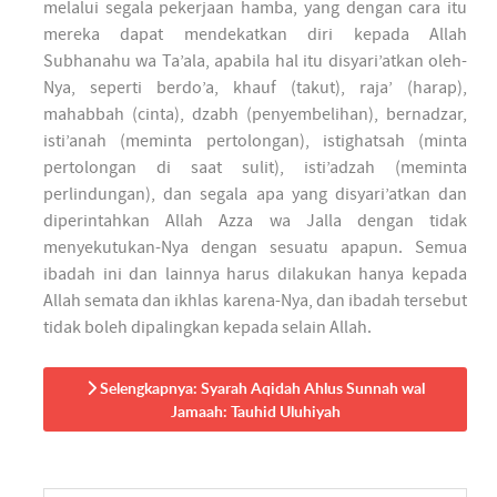
melalui segala pekerjaan hamba, yang dengan cara itu
mereka dapat mendekatkan diri kepada Allah
Subhanahu wa Ta’ala, apabila hal itu disyari’atkan oleh-
Nya, seperti berdo’a, khauf (takut), raja’ (harap),
mahabbah (cinta), dzabh (penyembelihan), bernadzar,
isti’anah (meminta pertolongan), istighatsah (minta
pertolongan di saat sulit), isti’adzah (meminta
perlindungan), dan segala apa yang disyari’atkan dan
diperintahkan Allah Azza wa Jalla dengan tidak
menyekutukan-Nya dengan sesuatu apapun. Semua
ibadah ini dan lainnya harus dilakukan hanya kepada
Allah semata dan ikhlas karena-Nya, dan ibadah tersebut
tidak boleh dipalingkan kepada selain Allah.
Selengkapnya: Syarah Aqidah Ahlus Sunnah wal
Jamaah: Tauhid Uluhiyah