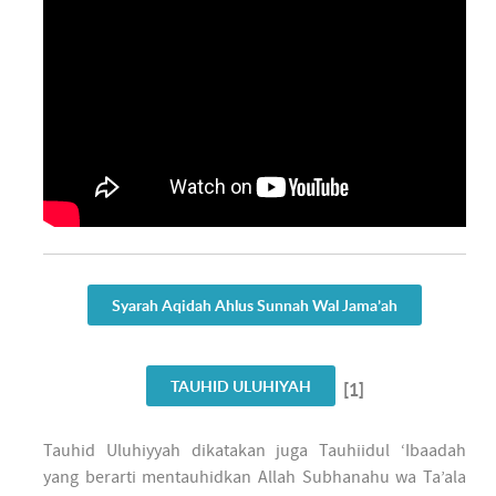
Syarah Aqidah Ahlus Sunnah Wal Jama’ah
TAUHID ULUHIYAH
[1]
Tauhid Uluhiyyah dikatakan juga Tauhiidul ‘Ibaadah
yang berarti mentauhidkan Allah Subhanahu wa Ta’ala