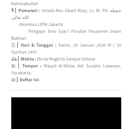
Rahimahullah
🎙┃
Pemateri :
Ustadz Abu Ubaid Rizqi, Lc, M. Pd. حفظه
الله تعالى
- Alumnus LIPIA Jakarta
- Pengajar Ilmu Syar'i Pondok Pesantren Imam
Bukhari
🗓┃
Hari & Tanggal :
Kamis, 29 Januari 2026 M / 10
Sya'ban 1447
🕰┃
Waktu :
Ba'da Maghrib Sampai Selesai
🕌┃
Tempat :
Masjid Al-Ikhlas Adi Sucipto Laweyan,
Surakarta.
📖┃
Daftar Isi: