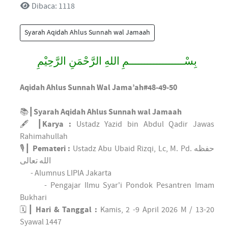
Dibaca: 1118
Syarah Aqidah Ahlus Sunnah wal Jamaah
بِسْــــــــــــــــــمِ اللهِ الرَّحْمَنِ الرَّحِيْمِ
Aqidah Ahlus Sunnah Wal Jama’ah#48-49-50
📚┃
Syarah Aqidah Ahlus Sunnah wal Jamaah
🖋 ┃
Karya :
Ustadz Yazid bin Abdul Qadir Jawas
Rahimahullah
🎙┃
Pemateri :
Ustadz Abu Ubaid Rizqi, Lc, M. Pd. حفظه
الله تعالى
- Alumnus LIPIA Jakarta
- Pengajar Ilmu Syar'i Pondok Pesantren Imam
Bukhari
🗓┃
Hari & Tanggal :
Kamis, 2 -9 April 2026 M / 13-20
Syawal 1447