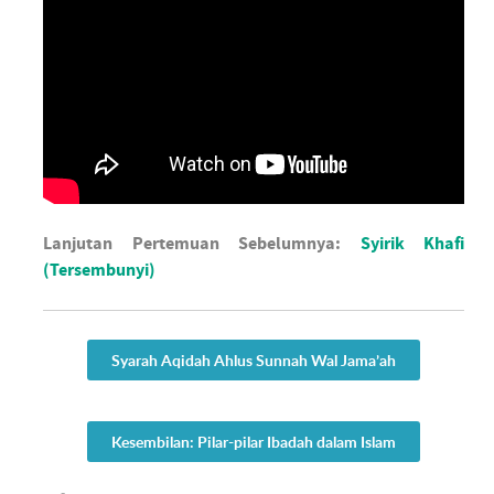
Lanjutan Pertemuan Sebelumnya:
Syirik Khafi
(Tersembunyi)
Syarah Aqidah Ahlus Sunnah Wal Jama’ah
Kesembilan: Pilar-pilar Ibadah dalam Islam