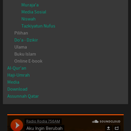
Muraja'a
Media Sosial
Niswah
Tazkiyatun Nufus
Pilihan
Do'a - Dzikir
Ulama
Buku Islam
Online E-book
Al-Qur'an
Haji-Umrah
Media
Download
Assunnah Qatar