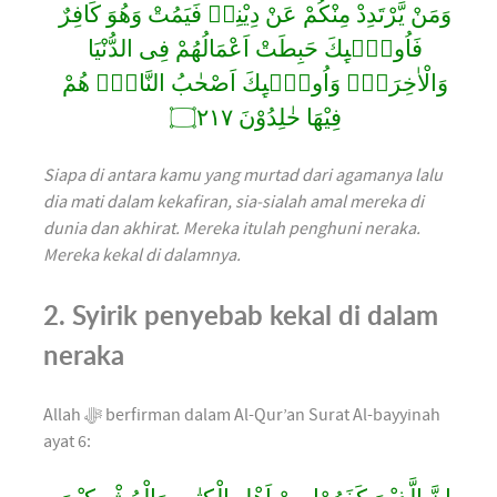
وَمَنْ يَّرْتَدِدْ مِنْكُمْ عَنْ دِيْنِهٖ فَيَمُتْ وَهُوَ كَافِرٌ
فَاُولٰۤىِٕكَ حَبِطَتْ اَعْمَالُهُمْ فِى الدُّنْيَا
وَالْاٰخِرَةِۚ وَاُولٰۤىِٕكَ اَصْحٰبُ النَّارِۚ هُمْ
فِيْهَا خٰلِدُوْنَ ۝٢١٧
Siapa di antara kamu yang murtad dari agamanya lalu
dia mati dalam kekafiran, sia-sialah amal mereka di
dunia dan akhirat. Mereka itulah penghuni neraka.
Mereka kekal di dalamnya.
2. Syirik penyebab kekal di dalam
neraka
Allah ﷻ berfirman dalam Al-Qur’an Surat Al-bayyinah
ayat 6: