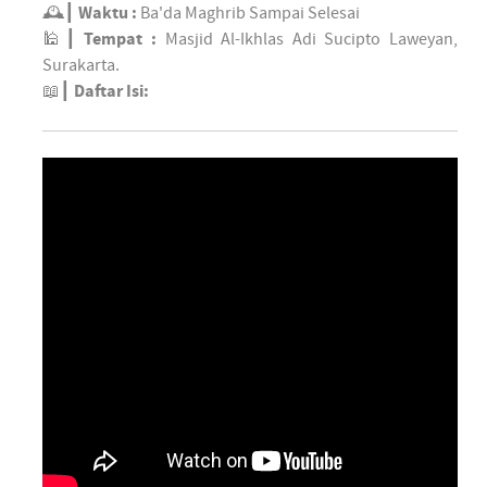
🕰┃
Waktu :
Ba'da Maghrib Sampai Selesai
🕌┃
Tempat :
Masjid Al-Ikhlas Adi Sucipto Laweyan,
Surakarta.
📖┃
Daftar Isi: