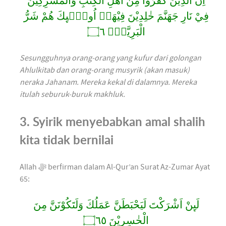
اِنَّ الَّذِيْنَ كَفَرُوْا مِنْ اَهْلِ الْكِتٰبِ وَالْمُشْرِكِيْنَ
فِيْ نَارِ جَهَنَّمَ خٰلِدِيْنَ فِيْهَاۗ اُولٰۤىِٕكَ هُمْ شَرُّ
الْبَرِيَّةِۗ ۝٦
Sesungguhnya orang-orang yang kufur dari golongan
Ahlulkitab dan orang-orang musyrik (akan masuk)
neraka Jahanam. Mereka kekal di dalamnya. Mereka
itulah seburuk-buruk makhluk.
3. Syirik menyebabkan amal shalih
kita tidak bernilai
Allah ﷻ berfirman dalam Al-Qur’an Surat Az-Zumar Ayat
65:
لَىِٕنْ اَشْرَكْتَ لَيَحْبَطَنَّ عَمَلُكَ وَلَتَكُوْنَنَّ مِنَ
الْخٰسِرِيْنَ ۝٦٥