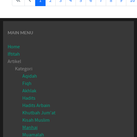
1
2
3
4
5
6
7
8
9
10
MAIN MENU
Home
Iftitah
Artikel
Kategori
Aqidah
Fiqh
Akhlak
Hadits
Hadits Arbain
Khutbah Jum'at
Kisah Muslim
Manhaj
Muamalah