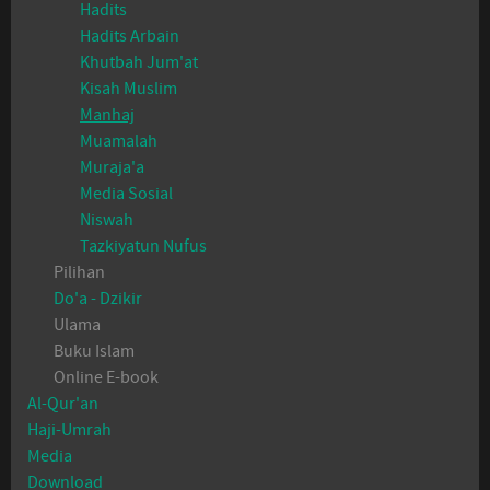
Hadits
Hadits Arbain
Khutbah Jum'at
Kisah Muslim
Manhaj
Muamalah
Muraja'a
Media Sosial
Niswah
Tazkiyatun Nufus
Pilihan
Do'a - Dzikir
Ulama
Buku Islam
Online E-book
Al-Qur'an
Haji-Umrah
Media
Download