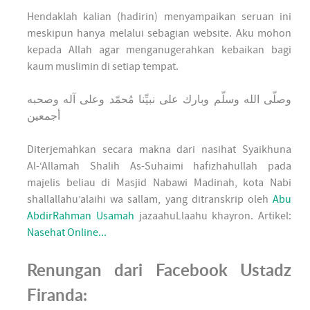
Hendaklah kalian (hadirin) menyampaikan seruan ini
meskipun hanya melalui sebagian website. Aku mohon
kepada Allah agar menganugerahkan kebaikan bagi
kaum muslimin di setiap tempat.
وصلّى الله وسلّم وبارك على نبيِّنا مُحمّد وعلى آله وصحبه
أجمعين
Diterjemahkan secara makna dari nasihat Syaikhuna
Al-‘Allamah Shalih As-Suhaimi hafizhahullah pada
majelis beliau di Masjid Nabawi Madinah, kota Nabi
shallallahu’alaihi wa sallam, yang ditranskrip oleh
Abu
AbdirRahman Usamah
jazaahuLlaahu khayron. Artikel:
Nasehat Online...
Renungan dari Facebook Ustadz
Firanda: