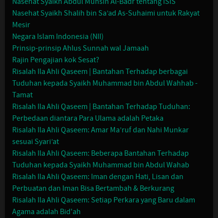
Nasehat Syaikh Abdul Muhsin Al-Badr tentang ISIS
Nasehat Syaikh Shalih bin Sa’ad As-Suhaimi untuk Rakyat
Mesir
Negara Islam Indonesia (NII)
Prinsip-prinsip Ahlus Sunnah wal Jamaah
Rajin Pengajian kok Sesat?
Risalah Ila Ahli Qaseem | Bantahan Terhadap berbagai
Tuduhan kepada Syaikh Muhammad bin Abdul Wahhab -
Tamat
Risalah Ila Ahli Qaseem | Bantahan Terhadap Tuduhan:
Perbedaan diantara Para Ulama adalah Petaka
Risalah Ila Ahli Qaseem: Amar Ma’ruf dan Nahi Munkar
sesuai Syari’at
Risalah Ila Ahli Qaseem: Beberapa Bantahan Terhadap
Tuduhan kepada Syaikh Muhammad bin Abdul Wahab
Risalah Ila Ahli Qaseem: Iman dengan Hati, Lisan dan
Perbuatan dan Iman Bisa Bertambah & Berkurang
Risalah Ila Ahli Qaseem: Setiap Perkara yang Baru dalam
Agama adalah Bid'ah