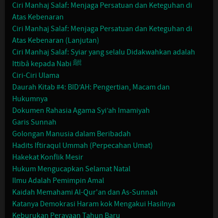
Ciri Manhaj Salaf: Menjaga Persatuan dan Keteguhan di
Atas Kebenaran
Ciri Manhaj Salaf: Menjaga Persatuan dan Keteguhan di
Atas Kebenaran (Lanjutan)
Ciri Manhaj Salaf: Syiar yang selalu Didakwahkan adalah
Ittibâ kepada Nabi ﷺ
Ciri-Ciri Ulama
Daurah Kitab #4: BID’AH: Pengertian, Macam dan
Hukumnya
Dokumen Rahasia Agama Syi’ah Imamiyah
Garis Sunnah
Golongan Manusia dalam Beribadah
Hadits Iftiraqul Ummah (Perpecahan Umat)
Hakekat Konflik Mesir
Hukum Mengucapkan Selamat Natal
Ilmu Adalah Pemimpin Amal
Kaidah Memahami Al-Qur'an dan As-Sunnah
Katanya Demokrasi Haram kok Mengakui Hasilnya
Keburukan Perayaan Tahun Baru