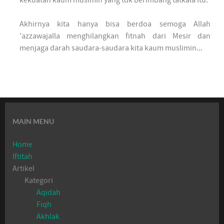
kekuatan kaum musimin yang tdk berimbang tatkala itu.
Akhirnya kita hanya bisa berdoa semoga Allah
'azzawajalla menghilangkan fitnah dari Mesir dan
menjaga darah saudara-saudara kita kaum muslimin...
MAIN MENU
Home
Iftitah
Artikel
Kategori
Aqidah
Fiqh
Akhlak