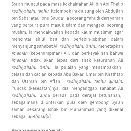
Syi’ah muncul pada masa kekhalifahan Ali bin Abi Thalib
radhiyallahu ‘anhu
. Kelompok ini diusung oleh Abdullah
bin Saba’ atau Ibnu Sauda’. Ia seorang Yahudi dari yaman
yang berpura-pura masuk islam dan mengaku seorang
muslim. Ia mendakwakan kepada kaum muslimin agar
mencintai ahlul bait dan berlebih-lebihan dalam
menyanjung sahabat Ali
radhiyallahu ‘anhu
, menetapkan
Imamah
(kepemimpinan) Ali, dan berkeyakinan bahwa
imamah
tidak akan lepas dari anak keturunan Ali
radhiyallahu ‘anhu
. Ia pulalah yang menampakkan
celaan dan cacian kepada Abu Bakar, Umar bin Khathtab
dan Utsman bin Affan
radhiyallahu ‘anhu
ajmain
.
Puncak (kesesatan)nya, dia menganggap sahabat Ali
radhiyallahu ‘anhu
berada pada derajat ketuhanan,
sebagaimana dilontarkan pula oleh gembong Syi’ah
zaman sekarang Ishak bin Muhammad yang dikenal
sebagai
al-Ahmar
[5]
Pecahan-pecahan Syi’ah