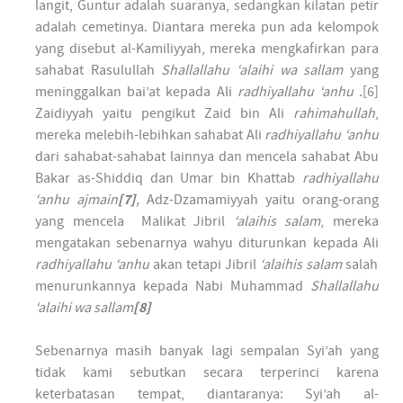
langit, Guntur adalah suaranya, sedangkan kilatan petir
adalah cemetinya. Diantara mereka pun ada kelompok
yang disebut al-Kamiliyyah, mereka mengkafirkan para
sahabat Rasulullah
Shallallahu ‘alaihi wa sallam
yang
meninggalkan bai’at kepada Ali
radhiyallahu ‘anhu
.[6]
Zaidiyyah yaitu pengikut Zaid bin Ali
rahimahullah
,
mereka melebih-lebihkan sahabat Ali
radhiyallahu ‘anhu
dari sahabat-sahabat lainnya dan mencela sahabat Abu
Bakar as-Shiddiq dan Umar bin Khattab
radhiyallahu
‘anhu ajmain
[7]
,
Adz-Dzamamiyyah yaitu orang-orang
yang mencela Malikat Jibril
‘alaihis salam
, mereka
mengatakan sebenarnya wahyu diturunkan kepada Ali
radhiyallahu ‘anhu
akan tetapi Jibril
‘alaihis salam
salah
menurunkannya kepada Nabi Muhammad
Shallallahu
‘alaihi wa sallam
[8]
Sebenarnya masih banyak lagi sempalan Syi’ah yang
tidak kami sebutkan secara terperinci karena
keterbatasan tempat, diantaranya: Syi’ah al-