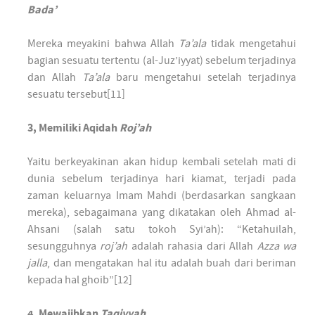
Bada’
Mereka meyakini bahwa Allah
Ta’ala
tidak mengetahui
bagian sesuatu tertentu (al-Juz’iyyat) sebelum terjadinya
dan Allah
Ta’ala
baru mengetahui setelah terjadinya
sesuatu tersebut[11]
3, Memiliki Aqidah
Roj’ah
Yaitu berkeyakinan akan hidup kembali setelah mati di
dunia sebelum terjadinya hari kiamat, terjadi pada
zaman keluarnya Imam Mahdi (berdasarkan sangkaan
mereka), sebagaimana yang dikatakan oleh Ahmad al-
Ahsani (salah satu tokoh Syi’ah): “Ketahuilah,
sesungguhnya
roj’ah
adalah rahasia dari Allah
Azza wa
jalla
, dan mengatakan hal itu adalah buah dari beriman
kepada hal ghoib”[12]
4, Mewajibkan
Taqiyyah