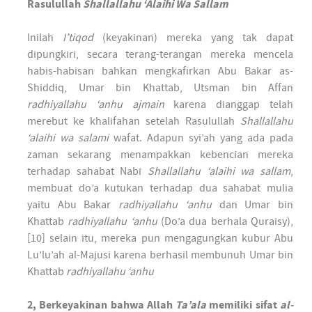
Rasulullah
Shallallahu ‘Alaihi Wa Sallam
Inilah
I’tiqod
(keyakinan) mereka yang tak dapat
dipungkiri, secara terang-terangan mereka mencela
habis-habisan bahkan mengkafirkan Abu Bakar as-
Shiddiq, Umar bin Khattab, Utsman bin Affan
radhiyallahu ‘anhu ajmain
karena dianggap telah
merebut ke khalifahan setelah Rasulullah
Shallallahu
‘alaihi wa salami
wafat. Adapun syi’ah yang ada pada
zaman sekarang menampakkan kebencian mereka
terhadap sahabat Nabi
Shallallahu ‘alaihi wa sallam
,
membuat do’a kutukan terhadap dua sahabat mulia
yaitu Abu Bakar
radhiyallahu ‘anhu
dan Umar bin
Khattab
radhiyallahu ‘anhu
(Do’a dua berhala Quraisy),
[10] selain itu, mereka pun mengagungkan kubur Abu
Lu’lu’ah al-Majusi karena berhasil membunuh Umar bin
Khattab
radhiyallahu ‘anhu
2, Berkeyakinan bahwa Allah
Ta’ala
memiliki sifat
al-