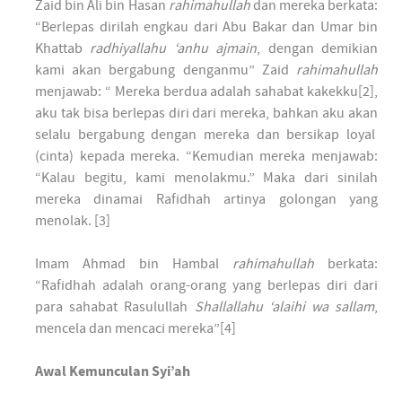
Zaid bin Ali bin Hasan
rahimahullah
dan mereka berkata:
“Berlepas dirilah engkau dari Abu Bakar dan Umar bin
Khattab
radhiyallahu ‘anhu ajmain
, dengan demikian
kami akan bergabung denganmu” Zaid
rahimahullah
menjawab: “ Mereka berdua adalah sahabat kakekku[2],
aku tak bisa berlepas diri dari mereka, bahkan aku akan
selalu bergabung dengan mereka dan bersikap loyal
(cinta) kepada mereka. “Kemudian mereka menjawab:
“Kalau begitu, kami menolakmu.” Maka dari sinilah
mereka dinamai Rafidhah artinya golongan yang
menolak. [3]
Imam Ahmad bin Hambal
rahimahullah
berkata:
“Rafidhah adalah orang-orang yang berlepas diri dari
para sahabat Rasulullah
Shallallahu ‘alaihi wa sallam
,
mencela dan mencaci mereka”[4]
Awal Kemunculan Syi’ah