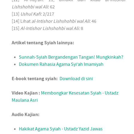
Lishshohbi wal Ali
: 62
[13]
Ushul Kafi
: 2/217
[14] Lihat
al-Intishor Lishshohbi wal Ali
: 46
[15]
Al-Intishor Lishshohbi wal Ali:
8
Artikel tentang Syiah lainnya:
Sunnah-Syiah Bergandengan Tangan! Mungkinkah?
Dokumen Rahasia Agama Syi’ah Imamiyah
E-book tentang syiah:
Download di sini
Video Kajian :
Membongkar Kesesatan Syiah - Ustadz
Maulana Asri
Audio Kajian:
Hakikat Agama Syiah - Ustadz Yazid Jawas