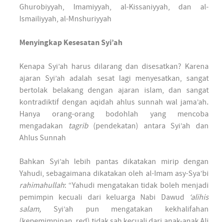
Ghurobiyyah, Imamiyyah, al-Kissaniyyah, dan al-
Ismailiyyah, al-Mnshuriyyah
Menyingkap Kesesatan Syi’ah
Kenapa Syi’ah harus dilarang dan disesatkan? Karena
ajaran Syi’ah adalah sesat lagi menyesatkan, sangat
bertolak belakang dengan ajaran islam, dan sangat
kontradiktif dengan aqidah ahlus sunnah wal jama’ah.
Hanya orang-orang bodohlah yang mencoba
mengadakan
tagrib
(pendekatan) antara Syi’ah dan
Ahlus Sunnah
Bahkan Syi’ah lebih pantas dikatakan mirip dengan
Yahudi, sebagaimana dikatakan oleh al-Imam asy-Sya’bi
rahimahullah
: “Yahudi mengatakan tidak boleh menjadi
pemimpin kecuali dari keluarga Nabi Dawud
‘alihis
salam,
Syi’ah pun mengatakan kekhalifahan
(kepemimpinan. red) tidak sah kecuali dari anak-anak Ali