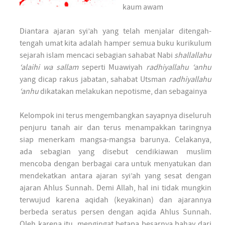
kaum awam
Diantara ajaran syi’ah yang telah menjalar ditengah-
tengah umat kita adalah hamper semua buku kurikulum
sejarah islam mencaci sebagian sahabat Nabi
shallallahu
‘alaihi wa sallam
seperti Muawiyah
radhiyallahu ‘anhu
yang dicap rakus jabatan, sahabat Utsman
radhiyallahu
‘anhu
dikatakan melakukan nepotisme, dan sebagainya
Kelompok ini terus mengembangkan sayapnya diseluruh
penjuru tanah air dan terus menampakkan taringnya
siap menerkam mangsa-mangsa barunya. Celakanya,
ada sebagian yang disebut cendikiawan muslim
mencoba dengan berbagai cara untuk menyatukan dan
mendekatkan antara ajaran syi’ah yang sesat dengan
ajaran Ahlus Sunnah. Demi Allah, hal ini tidak mungkin
terwujud karena aqidah (keyakinan) dan ajarannya
berbeda seratus persen dengan aqida Ahlus Sunnah.
Oleh karena itu, mengingat betapa besarnya bahay dari