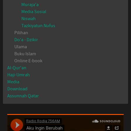
Muraja'a
Media Sosial
Niswah
Tazkiyatun Nufus
Pilihan
Do'a - Dzikir
Ulama
Buku Islam
Online E-book
Al-Qur'an
Haji-Umrah
Media
Download
Assunnah Qatar