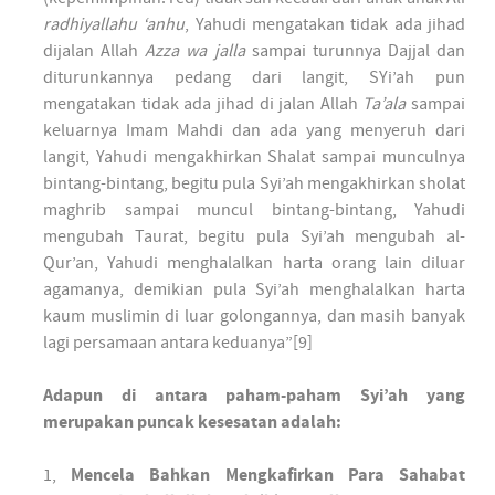
radhiyallahu ‘anhu
, Yahudi mengatakan tidak ada jihad
dijalan Allah
Azza wa jalla
sampai turunnya Dajjal dan
diturunkannya pedang dari langit, SYi’ah pun
mengatakan tidak ada jihad di jalan Allah
Ta’ala
sampai
keluarnya Imam Mahdi dan ada yang menyeruh dari
langit, Yahudi mengakhirkan Shalat sampai munculnya
bintang-bintang, begitu pula Syi’ah mengakhirkan sholat
maghrib sampai muncul bintang-bintang, Yahudi
mengubah Taurat, begitu pula Syi’ah mengubah al-
Qur’an, Yahudi menghalalkan harta orang lain diluar
agamanya, demikian pula Syi’ah menghalalkan harta
kaum muslimin di luar golongannya, dan masih banyak
lagi persamaan antara keduanya”[9]
Adapun di antara paham-paham Syi’ah yang
merupakan puncak kesesatan adalah:
1,
Mencela Bahkan Mengkafirkan Para Sahabat