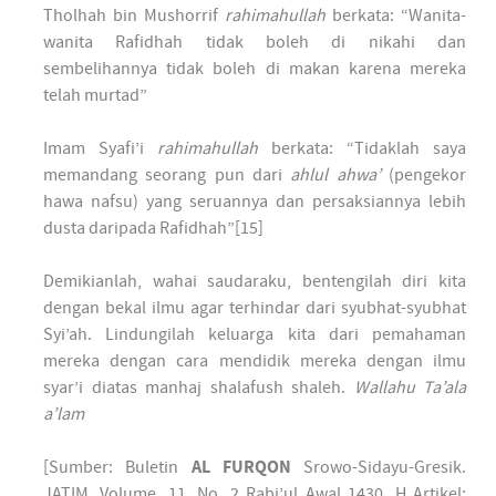
Tholhah bin Mushorrif
rahimahullah
berkata: “Wanita-
wanita Rafidhah tidak boleh di nikahi dan
sembelihannya tidak boleh di makan karena mereka
telah murtad”
Imam Syafi’i
rahimahullah
berkata: “Tidaklah saya
memandang seorang pun dari
ahlul ahwa’
(pengekor
hawa nafsu) yang seruannya dan persaksiannya lebih
dusta daripada Rafidhah”[15]
Demikianlah, wahai saudaraku, bentengilah diri kita
dengan bekal ilmu agar terhindar dari syubhat-syubhat
Syi’ah. Lindungilah keluarga kita dari pemahaman
mereka dengan cara mendidik mereka dengan ilmu
syar’i diatas manhaj shalafush shaleh.
Wallahu Ta’ala
a’lam
[Sumber: Buletin
AL FURQON
Srowo-Sidayu-Gresik.
JATIM. Volume, 11. No, 2 Rabi’ul Awal 1430. H Artikel: