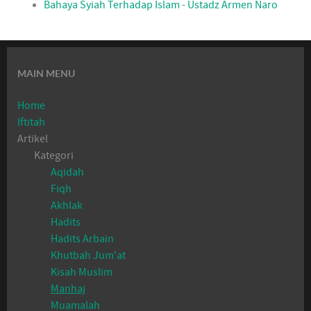
Bahaya Syiah Terhadap Islam - Ustadz Armen Naro
MAIN MENU
Home
Iftitah
Artikel
Kategori
Aqidah
Fiqh
Akhlak
Hadits
Hadits Arbain
Khutbah Jum'at
Kisah Muslim
Manhaj
Muamalah