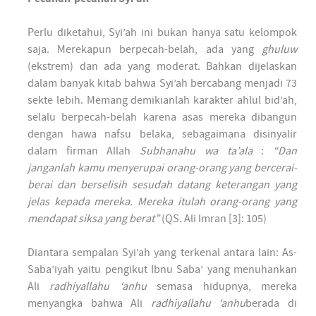
Perlu diketahui, Syi’ah ini bukan hanya satu kelompok
saja. Merekapun berpecah-belah, ada yang
ghuluw
(ekstrem) dan ada yang moderat. Bahkan dijelaskan
dalam banyak kitab bahwa Syi’ah bercabang menjadi 73
sekte lebih. Memang demikianlah karakter ahlul bid’ah,
selalu berpecah-belah karena asas mereka dibangun
dengan hawa nafsu belaka, sebagaimana disinyalir
dalam firman Allah
Subhanahu wa ta’ala
:
“Dan
janganlah kamu menyerupai orang-orang yang bercerai-
berai dan berselisih sesudah datang keterangan yang
jelas kepada mereka. Mereka itulah orang-orang yang
mendapat siksa yang berat”
(QS. Ali Imran [3]: 105)
Diantara sempalan Syi’ah yang terkenal antara lain: As-
Saba’iyah yaitu pengikut Ibnu Saba’ yang menuhankan
Ali
radhiyallahu ‘anhu
semasa hidupnya, mereka
menyangka bahwa Ali
radhiyallahu ‘anhu
berada di