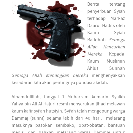
Berita tentang
penyerbuan Syiah
terhadap Markaz
Daarul Hadits oleh
Kaum Syiah
Rafidhoh
Semoga
Allah Hancurkan
Mereka
Kepada
Kaum Muslimin
Ahlus Sunnah
Semoga Allah Menangkan mereka
menghenyakkan
kesadaran kita akan pentingnya pondasi akidah.
Alhamdulillah, tanggal 1 Muharram kemarin Syaikh
Yahya bin Ali Al Hajuri resmi menyerukan jihad melawan
kaum kafir syi’ah hutsiyin. Syi’ah telah mengepung warga
Dammaj (sunni) selama lebih dari 40 hari, melarang
masuknya pasokan sembako, obat-obatan, bantuan
medis, dan bahkan melarang warga Dammaj untuk