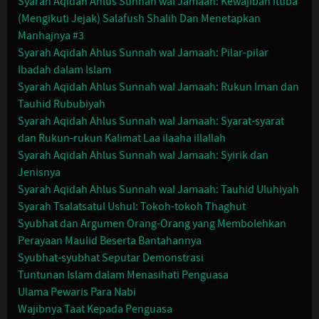
Syarah Aqidah Ahlus Sunnah wal Jamaah: Kewajiban Ittiba'
(Mengikuti Jejak) Salafush Shalih Dan Menetapkan
Manhajnya #3
Syarah Aqidah Ahlus Sunnah wal Jamaah: Pilar-pilar
Ibadah dalam Islam
Syarah Aqidah Ahlus Sunnah wal Jamaah: Rukun Iman dan
Tauhid Rububiyah
Syarah Aqidah Ahlus Sunnah wal Jamaah: Syarat-syarat
dan Rukun-rukun Kalimat Laa ilaaha illallah
Syarah Aqidah Ahlus Sunnah wal Jamaah: Syirik dan
Jenisnya
Syarah Aqidah Ahlus Sunnah wal Jamaah: Tauhid Uluhiyah
Syarah Tsalatsatul Ushul: Tokoh-tokoh Thaghut
Syubhat dan Argumen Orang-Orang yang Membolehkan
Perayaan Maulid Beserta Bantahannya
Syubhat-syubhat Seputar Demonstrasi
Tuntunan Islam dalam Menasihati Penguasa
Ulama Pewaris Para Nabi
Wajibnya Taat Kepada Penguasa