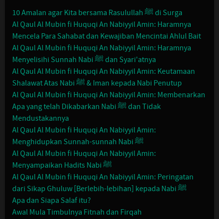
10 Amalan agar Kita bersama Rasulullah ﷺ di Surga
Al Qaul Al Mubin fi Huquqi An Nabiyyil Amin: Haramnya
Mencela Para Sahabat dan Kewajiban Mencintai Ahlul Bait
Al Qaul Al Mubin fi Huquqi An Nabiyyil Amin: Haramnya
Menyelisihi Sunnah Nabi ﷺ dan Syari'atnya
Al Qaul Al Mubin fi Huquqi An Nabiyyil Amin: Keutamaan
Shalawat Atas Nabi ﷺ & Iman kepada Nabi Penutup
Al Qaul Al Mubin fi Huquqi An Nabiyyil Amin: Membenarkan
Apa yang telah Dikabarkan Nabi ﷺ dan Tidak
Mendustakannya
Al Qaul Al Mubin fi Huquqi An Nabiyyil Amin:
Menghidupkan Sunnah-sunnah Nabi ﷺ
Al Qaul Al Mubin fi Huquqi An Nabiyyil Amin:
Menyampaikan Hadits Nabi ﷺ
Al Qaul Al Mubin fi Huquqi An Nabiyyil Amin: Peringatan
dari Sikap Ghuluw [Berlebih-lebihan] kepada Nabi ﷺ
Apa dan Siapa Salaf itu?
Awal Mula Timbulnya Fitnah dan Firqah