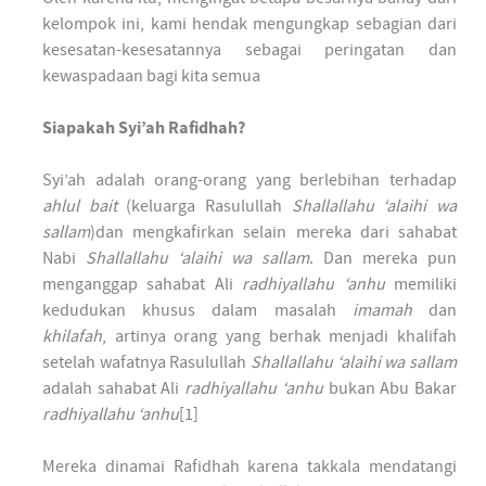
kelompok ini, kami hendak mengungkap sebagian dari
kesesatan-kesesatannya sebagai peringatan dan
kewaspadaan bagi kita semua
Siapakah Syi’ah Rafidhah?
Syi’ah adalah orang-orang yang berlebihan terhadap
ahlul bait
(keluarga Rasulullah
Shallallahu ‘alaihi wa
sallam
)dan mengkafirkan selain mereka dari sahabat
Nabi
Shallallahu ‘alaihi wa sallam
. Dan mereka pun
menganggap sahabat Ali
radhiyallahu ‘anhu
memiliki
kedudukan khusus dalam masalah
imamah
dan
khilafah
, artinya orang yang berhak menjadi khalifah
setelah wafatnya Rasulullah
Shallallahu ‘alaihi wa sallam
adalah sahabat Ali
radhiyallahu ‘anhu
bukan Abu Bakar
radhiyallahu ‘anhu
[1]
Mereka dinamai Rafidhah karena takkala mendatangi