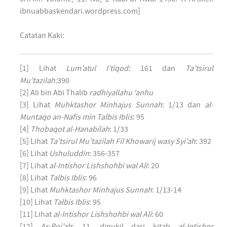
ibnuabbaskendari.wordpress.com]
Catatan Kaki:
[1] Lihat
Lum’atul I’tiqod:
161 dan
Ta’tsirul
Mu’tazilah:
390
[2] Ali bin Abi Thalib
radhiyallahu ‘anhu
[3] Lihat
Muhktashor Minhajus Sunnah
: 1/13 dan
al-
Muntaqo an-Nafis min Talbis Iblis
: 95
[4]
Thobaqot al-Hanabilah
: 1/33
[5] Lihat
Ta’tsirul Mu’tazilah Fil Khowarij wasy Syi’ah
: 392
[6] Lihat
Ushuluddin
: 356-357
[7] Lihat
al-Intishor Lishshohbi wal Ali
: 20
[8] Lihat
Talbis Iblis
: 96
[9] Lihat
Muhktashor Minhajus Sunnah
: 1/13-14
[10] Lihat
Talbis Iblis
: 95
[11] Lihat
al-Intishor Lishshohbi wal Ali
: 60
[12]
Ar-Roj’ah
: 11, dinukil dari kitab
al-Intishor