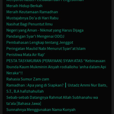
Meraih Hidup Berkah
Meraih Keutamaan Ramadhan
Mustajabnya Do'a di Hari Rabu
Nasihat Bagi Penuntut Ilmu
Negeri yang Aman - Nikmat yang Harus Dijaga
Pandangan Syar'i Mengenai ODOJ
Pembahasan Lengkap tentang Jenggot
Peringatan Maulid Nabi Menurut Syari'at Islam
Peristiwa Mata Air Raji'
PESTA TASYAKURAN (PERAYAAN) SYIAH ATAS “Kebinasaan
Ibunda Kaum Mukminin Aisyah rodiallohu ‘anha dalam Api
Neraka”!!
Rahasia Sumur Zam-zam
Ramadhan : Apa yang di Siapkan? ┃ Ustadz Ammi Nur Baits,
S.T., B.A hafizhahullah
Sebab-sebab Datangnya Rahmat Allah Subhanahu wa
ta'ala [Bahasa Jawa]
Sunnahnya Menggunakan Nama Kunyah