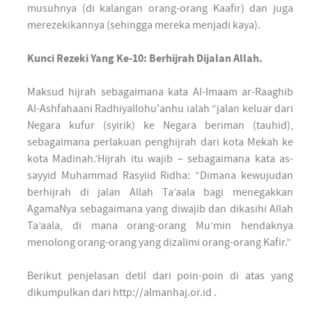
musuhnya (di kalangan orang-orang Kaafir) dan juga
merezekikannya (sehingga mereka menjadi kaya).
Kunci Rezeki Yang Ke-10: Berhijrah Dijalan Allah.
Maksud hijrah sebagaimana kata Al-Imaam ar-Raaghib
Al-Ashfahaani Radhiyallohu'anhu ialah “jalan keluar dari
Negara kufur (syirik) ke Negara beriman (tauhid),
sebagaimana perlakuan penghijrah dari kota Mekah ke
kota Madinah.’Hijrah itu wajib – sebagaimana kata as-
sayyid Muhammad Rasyiid Ridha: “Dimana kewujudan
berhijrah di jalan Allah Ta’aala bagi menegakkan
AgamaNya sebagaimana yang diwajib dan dikasihi Allah
Ta’aala, di mana orang-orang Mu’min hendaknya
menolong orang-orang yang dizalimi orang-orang Kafir.”
Berikut penjelasan detil dari poin-poin di atas yang
dikumpulkan dari http://almanhaj.or.id .