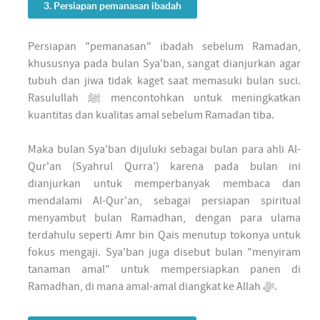
3. Persiapan pemanasan ibadah
Persiapan "pemanasan" ibadah sebelum Ramadan,
khususnya pada bulan Sya'ban, sangat dianjurkan agar
tubuh dan jiwa tidak kaget saat memasuki bulan suci.
Rasulullah ﷺ mencontohkan untuk meningkatkan
kuantitas dan kualitas amal sebelum Ramadan tiba.
Maka bulan Sya'ban dijuluki sebagai bulan para ahli Al-
Qur'an (Syahrul Qurra') karena pada bulan ini
dianjurkan untuk memperbanyak membaca dan
mendalami Al-Qur'an, sebagai persiapan spiritual
menyambut bulan Ramadhan, dengan para ulama
terdahulu seperti Amr bin Qais menutup tokonya untuk
fokus mengaji. Sya'ban juga disebut bulan "menyiram
tanaman amal" untuk mempersiapkan panen di
Ramadhan, di mana amal-amal diangkat ke Allah ﷻ.