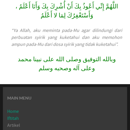
اللَّهُمَّ إِنِّي أَعُوذُ بِكَ أَنْ أُشْرِكَ بِكَ وَأَنَا أَعْلَمُ ،
وَأَسْتَغْفِرُكَ لِمَا لا أَعْلَمُ
“Ya Allah, aku meminta pada-Mu agar dilindungi dari
perbuatan syirik yang kuketahui dan aku memohon
ampun pada-Mu dari dosa syirik yang tidak kuketahui”.
وبالله التوفيق وصلى الله على نبينا محمد
وعلى آله وصحبه وسلم
MAIN MENU
Home
Iftitah
Artikel