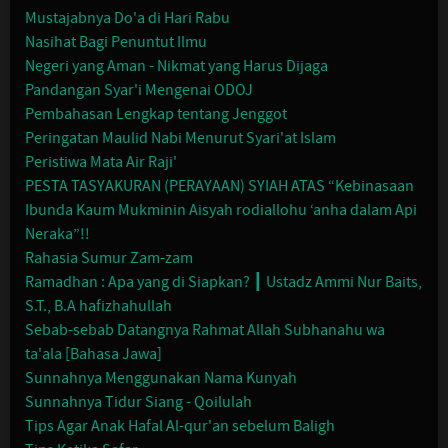
Mustajabnya Do'a di Hari Rabu
Nasihat Bagi Penuntut Ilmu
Negeri yang Aman - Nikmat yang Harus Dijaga
Pandangan Syar'i Mengenai ODOJ
Pembahasan Lengkap tentang Jenggot
Peringatan Maulid Nabi Menurut Syari'at Islam
Peristiwa Mata Air Raji'
PESTA TASYAKURAN (PERAYAAN) SYIAH ATAS “Kebinasaan
Ibunda Kaum Mukminin Aisyah rodiallohu ‘anha dalam Api
Neraka”!!
Rahasia Sumur Zam-zam
Ramadhan : Apa yang di Siapkan? ┃ Ustadz Ammi Nur Baits,
S.T., B.A hafizhahullah
Sebab-sebab Datangnya Rahmat Allah Subhanahu wa
ta'ala [Bahasa Jawa]
Sunnahnya Menggunakan Nama Kunyah
Sunnahnya Tidur Siang - Qoilulah
Tips Agar Anak Hafal Al-qur'an sebelum Baligh