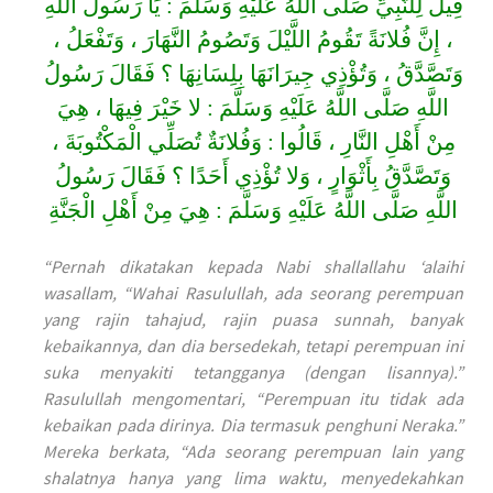
قِيلَ لِلنَّبِيِّ صَلَّى اللَّهُ عَلَيْهِ وَسَلَّمَ : يَا رَسُولَ اللَّهِ
، إِنَّ فُلانَةً تَقُومُ اللَّيْلَ وَتَصُومُ النَّهَارَ ، وَتَفْعَلُ ،
وَتَصَّدَّقُ ، وَتُؤْذِي جِيرَانَهَا بِلِسَانِهَا ؟ فَقَالَ رَسُولُ
اللَّهِ صَلَّى اللَّهُ عَلَيْهِ وَسَلَّمَ : لا خَيْرَ فِيهَا ، هِيَ
مِنْ أَهْلِ النَّارِ ، قَالُوا : وَفُلانَةٌ تُصَلِّي الْمَكْتُوبَةَ ،
وَتَصَّدَّقُ بِأَثْوَارٍ ، وَلا تُؤْذِي أَحَدًا ؟ فَقَالَ رَسُولُ
اللَّهِ صَلَّى اللَّهُ عَلَيْهِ وَسَلَّمَ : هِيَ مِنْ أَهْلِ الْجَنَّةِ
“Pernah dikatakan kepada Nabi shallallahu ‘alaihi
wasallam, “Wahai Rasulullah, ada seorang perempuan
yang rajin tahajud, rajin puasa sunnah, banyak
kebaikannya, dan dia bersedekah, tetapi perempuan ini
suka menyakiti tetangganya (dengan lisannya).”
Rasulullah mengomentari, “Perempuan itu tidak ada
kebaikan pada dirinya. Dia termasuk penghuni Neraka.”
Mereka berkata, “Ada seorang perempuan lain yang
shalatnya hanya yang lima waktu, menyedekahkan