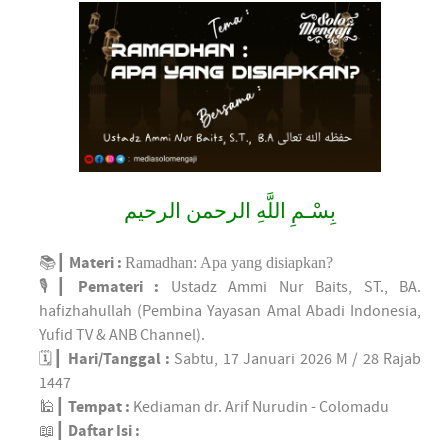
بِسْـمِ اللَّهِ الرحمن الرحيم
📚┃
Materi :
Ramadhan: Apa yang disiapkan?
🎙┃
Pemateri :
Ustadz Ammi Nur Baits, ST., BA.
hafizhahullah (Pembina Yayasan Amal Abadi Indonesia,
Yufid TV & ANB Channel).
🗓️┃
Hari/Tanggal :
Sabtu, 17 Januari 2026 M / 28 Rajab
1447
🕌┃
Tempat :
Kediaman dr. Arif Nurudin - Colomadu
📖┃
Daftar Isi :