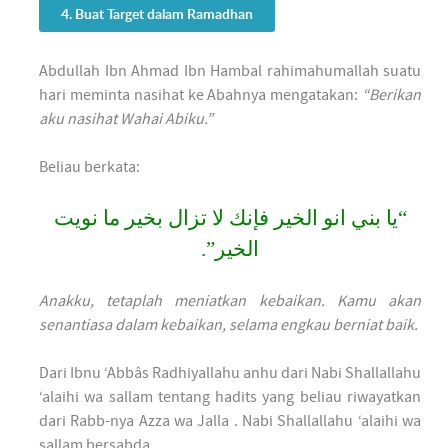
4. Buat Target dalam Ramadhan
Abdullah Ibn Ahmad Ibn Hambal rahimahumallah suatu
hari meminta nasihat ke Abahnya mengatakan:
“Berikan
aku nasihat Wahai Abiku.”
Beliau berkata:
“يا بني انو الخير فإنك لا تزال بخير ما نويت
الخير”.
Anakku, tetaplah meniatkan kebaikan. Kamu akan
senantiasa dalam kebaikan, selama engkau berniat baik.
Dari Ibnu ‘Abbâs Radhiyallahu anhu dari Nabi Shallallahu
‘alaihi wa sallam tentang hadits yang beliau riwayatkan
dari Rabb-nya Azza wa Jalla . Nabi Shallallahu ‘alaihi wa
sallam bersabda,