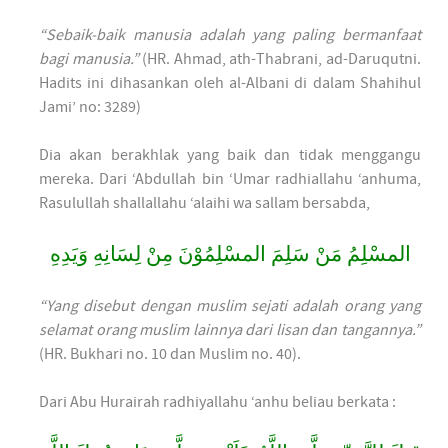
“Sebaik-baik manusia adalah yang paling bermanfaat
bagi manusia.”
(HR. Ahmad, ath-Thabrani, ad-Daruqutni.
Hadits ini dihasankan oleh al-Albani di dalam Shahihul
Jami’ no: 3289)
Dia akan berakhlak yang baik dan tidak menggangu
mereka. Dari ‘Abdullah bin ‘Umar radhiallahu ‘anhuma,
Rasulullah shallallahu ‘alaihi wa sallam bersabda,
المسْلِمُ مَنْ سَلِمَ المسْلِمُوْنَ مِنْ لِسَانِهِ وَيَدِهِ
“Yang disebut dengan muslim sejati adalah orang yang
selamat orang muslim lainnya dari lisan dan tangannya.”
(HR. Bukhari no. 10 dan Muslim no. 40).
Dari Abu Hurairah radhiyallahu ‘anhu beliau berkata :