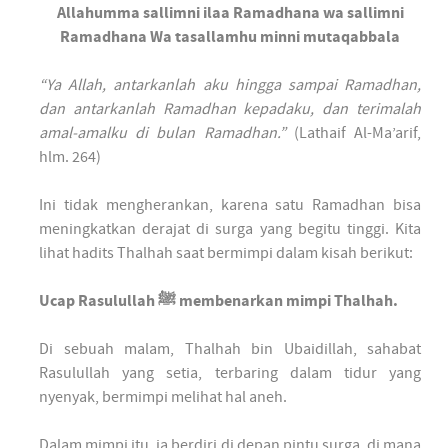
Allahumma sallimni ilaa Ramadhana wa sallimni
Ramadhana Wa tasallamhu minni mutaqabbala
“Ya Allah, antarkanlah aku hingga sampai Ramadhan,
dan antarkanlah Ramadhan kepadaku, dan terimalah
amal-amalku di bulan Ramadhan.”
(Lathaif Al-Ma’arif,
hlm. 264)
Ini tidak mengherankan, karena satu Ramadhan bisa
meningkatkan derajat di surga yang begitu tinggi. Kita
lihat hadits Thalhah saat bermimpi dalam kisah berikut:
Ucap Rasulullah ﷺ membenarkan mimpi Thalhah.
Di sebuah malam, Thalhah bin Ubaidillah, sahabat
Rasulullah yang setia, terbaring dalam tidur yang
nyenyak, bermimpi melihat hal aneh.
Dalam mimpi itu, ia berdiri di depan pintu surga, di mana