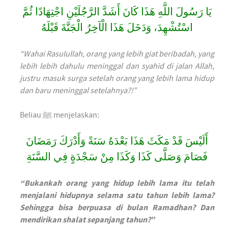
يَا رَسُولَ اللَّهِ هَذَا كَانَ أَشَدَّ الرَّجُلَيْنِ اجْتِهَادًا ثُمَّ
اسْتُشْهِدَ، وَدَخَلَ هَذَا الْآخِرُ الْجَنَّةَ قَبْلَهُ
“Wahai Rasulullah, orang yang lebih giat beribadah, yang
lebih lebih dahulu meninggal dan syahid di jalan Allah,
justru masuk surga setelah orang yang lebih lama hidup
dan baru meninggal setelahnya?!”
Beliau ﷺ menjelaskan:
أَلَيْسَ قَدْ مَكَثَ هَذَا بَعْدَهُ سَنَةً وَأَدْرَكَ رَمَضَانَ
فَصَامَ وَصَلَّى كَذَا وَكَذَا مِنْ سَجْدَةٍ فِي السَّنَةِ
“Bukankah orang yang hidup lebih lama itu telah
menjalani hidupnya selama satu tahun lebih lama?
Sehingga bisa berpuasa di bulan Ramadhan? Dan
mendirikan shalat sepanjang tahun?”