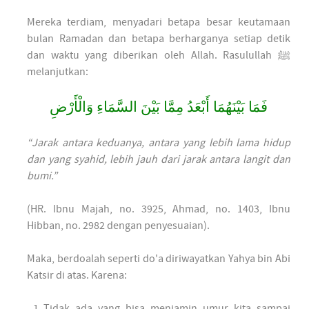
Mereka terdiam, menyadari betapa besar keutamaan
bulan Ramadan dan betapa berharganya setiap detik
dan waktu yang diberikan oleh Allah. Rasulullah ﷺ
melanjutkan:
فَمَا بَيْنَهُمَا أَبْعَدُ مِمَّا بَيْنَ السَّمَاءِ وَالْأَرْضِ
“Jarak antara keduanya, antara yang lebih lama hidup
dan yang syahid, lebih jauh dari jarak antara langit dan
bumi.”
(HR. Ibnu Majah, no. 3925, Ahmad, no. 1403, Ibnu
Hibban, no. 2982 dengan penyesuaian).
Maka, berdoalah seperti do'a diriwayatkan Yahya bin Abi
Katsir di atas. Karena:
Tidak ada yang bisa menjamin umur kita sampai