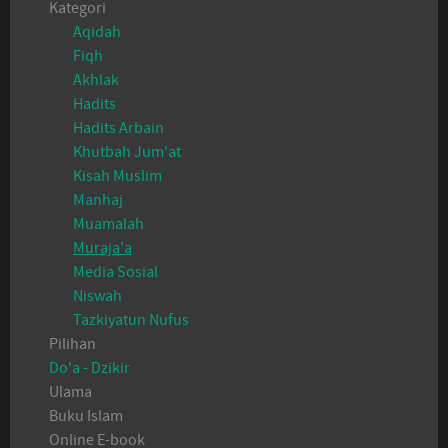
Kategori
Aqidah
Fiqh
Akhlak
Hadits
Hadits Arbain
Khutbah Jum'at
Kisah Muslim
Manhaj
Muamalah
Muraja'a
Media Sosial
Niswah
Tazkiyatun Nufus
Pilihan
Do'a - Dzikir
Ulama
Buku Islam
Online E-book