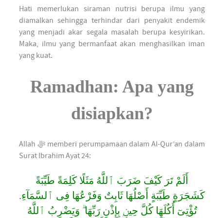
Hati memerlukan siraman nutrisi berupa ilmu yang
diamalkan sehingga terhindar dari penyakit endemik
yang menjadi akar segala masalah berupa kesyirikan.
Maka, ilmu yang bermanfaat akan menghasilkan iman
yang kuat.
Ramadhan: Apa yang
disiapkan?
Allah ﷻ memberi perumpamaan dalam Al-Qur’an dalam
Surat Ibrahim Ayat 24:
أَلَمْ تَرَ كَيْفَ ضَرَبَ ٱللَّهُ مَثَلًا كَلِمَةً طَيِّبَةً
كَشَجَرَةٍ طَيِّبَةٍ أَصْلُهَا ثَابِتٌ وَفَرْعُهَا فِى ٱلسَّمَآءِ.
تُؤْتِىٓ أُكُلَهَا كُلَّ حِينٍۭ بِإِذْنِ رَبِّهَا ۗ وَيَضْرِبُ ٱللَّهُ