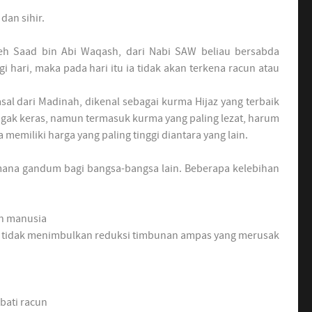
an sihir.
eh Saad bin Abi Waqash, dari Nabi SAW beliau bersabda
hari, maka pada hari itu ia tidak akan terkena racun atau
al dari Madinah, dikenal sebagai kurma Hijaz yang terbaik
 agak keras, namun termasuk kurma yang paling lezat, harum
 memiliki harga yang paling tinggi diantara yang lain.
na gandum bagi bangsa-bangsa lain. Beberapa kelebihan
uh manusia
n tidak menimbulkan reduksi timbunan ampas yang merusak
bati racun