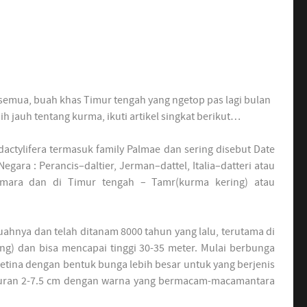
emua, buah khas Timur tengah yang ngetop pas lagi bulan
 jauh tentang kurma, ikuti artikel singkat berikut…
ctylifera termasuk family Palmae dan sering disebut Date
ara : Perancis–daltier, Jerman–dattel, Italia–datteri atau
Tamara dan di Timur tengah – Tamr(kurma kering) atau
ahnya dan telah ditanam 8000 tahun yang lalu, terutama di
ing) dan bisa mencapai tinggi 30-35 meter. Mulai berbunga
betina dengan bentuk bunga lebih besar untuk yang berjenis
kuran 2-7.5 cm dengan warna yang bermacam-macamantara