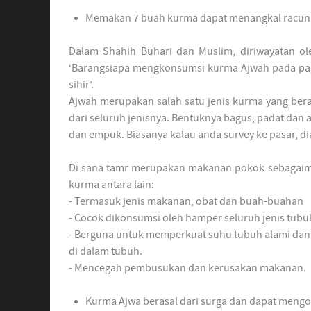
Memakan 7 buah kurma dapat menangkal racun d
Dalam Shahih Buhari dan Muslim, diriwayatan ol
‘Barangsiapa mengkonsumsi kurma Ajwah pada pagi 
sihir’.
Ajwah merupakan salah satu jenis kurma yang beras
dari seluruh jenisnya. Bentuknya bagus, padat dan
dan empuk. Biasanya kalau anda survey ke pasar, dia
Di sana tamr merupakan makanan pokok sebagaima
kurma antara lain:
- Termasuk jenis makanan, obat dan buah-buahan
- Cocok dikonsumsi oleh hamper seluruh jenis tub
- Berguna untuk memperkuat suhu tubuh alami da
di dalam tubuh.
- Mencegah pembusukan dan kerusakan makanan.
Kurma Ajwa berasal dari surga dan dapat mengo