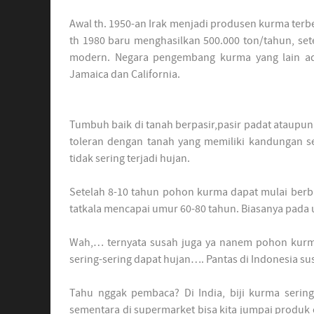
Awal th. 1950-an Irak menjadi produsen kurma terb
th 1980 baru menghasilkan 500.000 ton/tahun, se
modern. Negara pengembang kurma yang lain adala
Jamaica dan California.
Tumbuh baik di tanah berpasir,pasir padat ataupun 
toleran dengan tanah yang memiliki kandungan s
tidak sering terjadi hujan.
Setelah 8-10 tahun pohon kurma dapat mulai ber
tatkala mencapai umur 60-80 tahun. Biasanya pada
Wah,… ternyata susah juga ya nanem pohon kurma
sering-sering dapat hujan…. Pantas di Indonesia s
Tahu nggak pembaca? Di India, biji kurma seri
sementara di supermarket bisa kita jumpai produk 