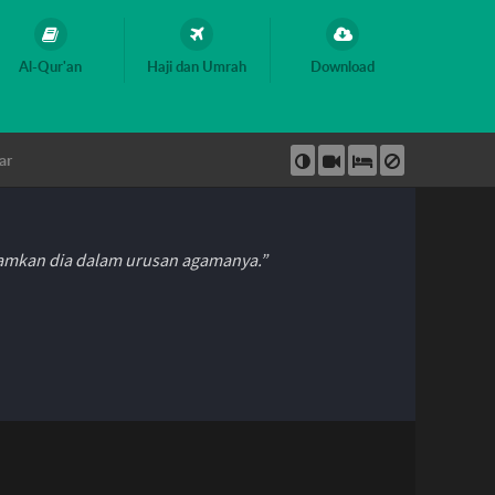
Al-Qur'an
Haji dan Umrah
Download
ar
hamkan dia dalam urusan agamanya.”