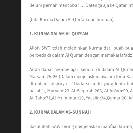
Belum pernah mencoba? … Datenga aja ke Qatar, n
{tab=Kurma Dalam Al-Qur'an dan Sunnah}
1. KURMA DALAM AL QUR’AN
Alloh SWT telah melebihkan kurma dari buah-bua
berbeda di dalam Al Qur’an dengan memakai lafadz 
Anda dapat mempelajari sendiri di dalam Al Qur’an 
Maryam:25-26 (Dalam menjelaskan ayat ini Ibnu K
di dalam tafsirnya : ‘Tiada sesuatu yang lebih 
basah’.), Maryam:23, Al-Baqarah:266, Al-An’am:99, Al
At-Taha:71,Al-Mu’minun:19, Yaasiin:34,Qamar:20, A
2. KURMA DALAM AS-SUNNAH
Rasulullah SAW sering menjelaskan manfaat kurma, a