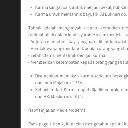
Kurma sangat baik untuk menjadi bekal, bahkan
Kurma untuk mentahnik bayi, HR. Al Bukhari no.
Tahnik adalah mengunyah sesuatu kemudian mele
rahimahullah dalam kitab syarah Muslim menjelask
- Anjuran mentahnik bayi yang baru dilahirkan adal
- Hendaknya yang mentahnik adalah orang yang shal
- Lebih utama mentahnik dengan kurma
- Memberikan kesempatan kepada orang yang shal
Disunahkan memakan kurma sebelum berangkat 
dan Ibnu Majah no. 1354.
Sebagian dari Kurma dapat dijadikan arak, di
dan HR. Muslim no. 1071.
{tab=Tinjauan Medis Modern}
Pada page 1 dan 2, kita telah mengetahui apa itu 