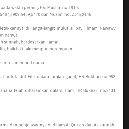
 pada waktu perang. HR. Muslim no.1910.
 5467,3909,5469,5470 dan Muslim no. 2145,2146
takkannya di langit-langit mulut si bayi. Imam Nawawy
an bahwa:
ah sunnah, berdasarkan ijama’.
ih, baik laki-laki maupun perempuan.
ih untuk memberi nama.
untuk Idul Fitri dalam jumlah ganjil, HR Bukhari no.953
mana ia telah diharamkan dalam Islam, HR Bukhari no.2431
kurma dan penjelasannya di dalam Al Qur’an dan As sunnah.