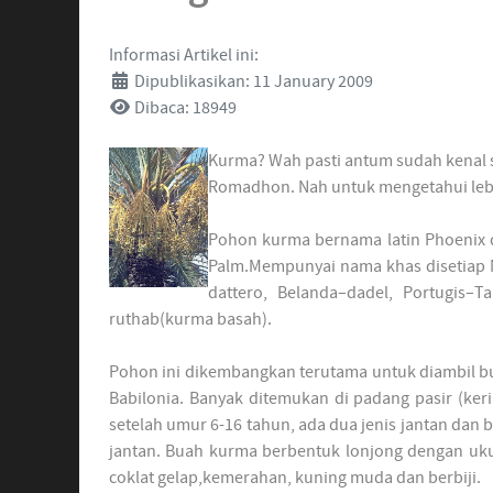
Informasi Artikel ini:
Dipublikasikan: 11 January 2009
Dibaca: 18949
Kurma? Wah pasti antum sudah kenal s
Romadhon. Nah untuk mengetahui lebih
Pohon kurma bernama latin Phoenix da
Palm.Mempunyai nama khas disetiap Neg
dattero, Belanda–dadel, Portugis–
ruthab(kurma basah).
Pohon ini dikembangkan terutama untuk diambil bu
Babilonia. Banyak ditemukan di padang pasir (ker
setelah umur 6-16 tahun, ada dua jenis jantan dan 
jantan. Buah kurma berbentuk lonjong dengan u
coklat gelap,kemerahan, kuning muda dan berbiji.