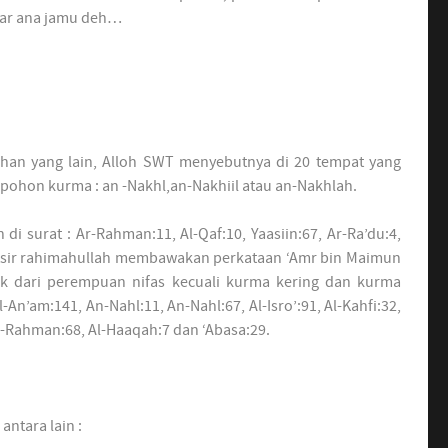
tar ana jamu deh…
han yang lain, Alloh SWT menyebutnya di 20 tempat yang
pohon kurma : an -Nakhl,an-Nakhiil atau an-Nakhlah.
di surat : Ar-Rahman:11, Al-Qaf:10, Yaasiin:67, Ar-Ra’du:4,
atsir rahimahullah membawakan perkataan ‘Amr bin Maimun
baik dari perempuan nifas kecuali kurma kering dan kurma
-An’am:141, An-Nahl:11, An-Nahl:67, Al-Isro’:91, Al-Kahfi:32,
r-Rahman:68, Al-Haaqah:7 dan ‘Abasa:29.
ntara lain :