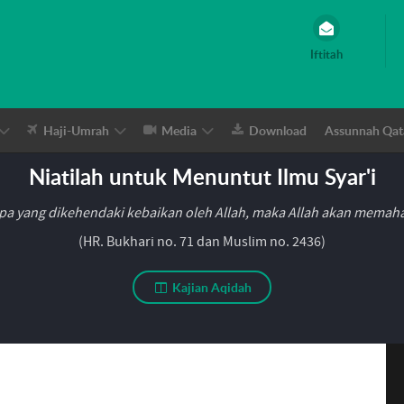
Iftitah
Haji-Umrah
Media
Download
Assunnah Qat
Niatilah untuk Menuntut Ilmu Syar'i
pa yang dikehendaki kebaikan oleh Allah, maka Allah akan mema
(HR. Bukhari no. 71 dan Muslim no. 2436)
Kajian Aqidah