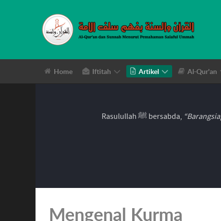
Home
Iftitah
Artikel
Al-Qur'an
Rasulullah ﷺ bersabda,
“Barangsia
Mengenal Kurma