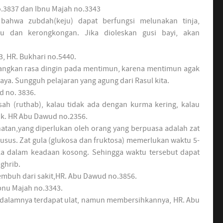
.3837 dan Ibnu Majah no.3343
bahwa zubdah(keju) dapat berfungsi melunakan tinja,
 dan kerongkongan. Jika dioleskan gusi bayi, akan
, HR. Bukhari no.5440.
ngkan rasa dingin pada mentimun, karena mentimun agak
aya. Sungguh pelajaran yang agung dari Rasul kita.
 no. 3836.
h (ruthab), kalau tidak ada dengan kurma kering, kalau
uk. HR Abu Dawud no.2356.
atan,yang diperlukan oleh orang yang berpuasa adalah zat
usus. Zat gula (glukosa dan fruktosa) memerlukan waktu 5-
ka dalam keadaan kosong. Sehingga waktu tersebut dapat
ghrib.
mbuh dari sakit,HR. Abu Dawud no.3856.
bnu Majah no.3343.
dalamnya terdapat ulat, namun membersihkannya, HR. Abu