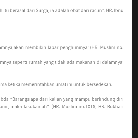
tu berasal dari Surga, ia adalah obat dari racun”. HR. Ibnu
lamnya,akan membikin lapar penghuninya’ (HR. Muslim no.
lamnya,seperti rumah yang tidak ada makanan di dalamnya’
ma ketika memerintahkan umat ini untuk bersedekah.
abda “Barangsiapa dari kalian yang mampu berlindung diri
amr, maka lakukanlah”. (HR. Muslim no.1016, HR. Bukhari