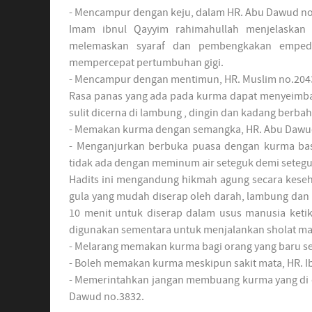
- Mencampur dengan keju, dalam HR. Abu Dawud no
Imam ibnul Qayyim rahimahullah menjelaskan 
melemaskan syaraf dan pembengkakan empedu
mempercepat pertumbuhan gigi.
- Mencampur dengan mentimun, HR. Muslim no.2043
Rasa panas yang ada pada kurma dapat menyeimba
sulit dicerna di lambung , dingin dan kadang berbah
- Memakan kurma dengan semangka, HR. Abu Dawud
- Menganjurkan berbuka puasa dengan kurma basa
tidak ada dengan meminum air seteguk demi seteg
Hadits ini mengandung hikmah agung secara keseh
gula yang mudah diserap oleh darah, lambung dan 
10 menit untuk diserap dalam usus manusia keti
digunakan sementara untuk menjalankan sholat ma
- Melarang memakan kurma bagi orang yang baru se
- Boleh memakan kurma meskipun sakit mata, HR. I
- Memerintahkan jangan membuang kurma yang di 
Dawud no.3832.