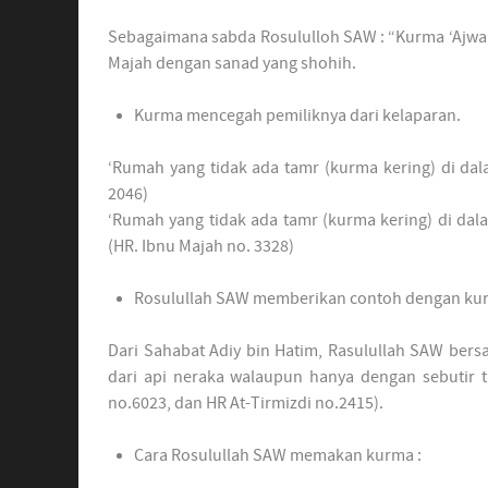
Sebagaimana sabda Rosululloh SAW : “Kurma ‘Ajwah i
Majah dengan sanad yang shohih.
Kurma mencegah pemiliknya dari kelaparan.
‘Rumah yang tidak ada tamr (kurma kering) di da
2046)
‘Rumah yang tidak ada tamr (kurma kering) di da
(HR. Ibnu Majah no. 3328)
Rosulullah SAW memberikan contoh dengan kur
Dari Sahabat Adiy bin Hatim, Rasulullah SAW bers
dari api neraka walaupun hanya dengan sebutir t
no.6023, dan HR At-Tirmizdi no.2415).
Cara Rosulullah SAW memakan kurma :