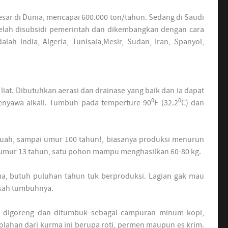
esar di Dunia, mencapai 600.000 ton/tahun. Sedang di Saudi
telah disubsidi pemerintah dan dikembangkan dengan cara
h India, Algeria, Tunisaia,Mesir, Sudan, Iran, Spanyol,
liat. Dibutuhkan aerasi dan drainase yang baik dan ia dapat
0
0
enyawa alkali. Tumbuh pada temperture 90
F (32.2
C) dan
buah, sampai umur 100 tahun!, biasanya produksi menurun
 umur 13 tahun, satu pohon mampu menghasilkan 60-80 kg.
, butuh puluhan tahun tuk berproduksi. Lagian gak mau
usah tumbuhnya.
ng digoreng dan ditumbuk sebagai campuran minum kopi,
olahan dari kurma ini berupa roti, permen maupun es krim.