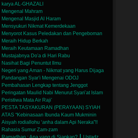
karya AL-GHAZALI
Mengenal Mahram
Mengenal Masjid Al Haram
Mensyukuri Nikmat Kemerdekaan
Menyorot Kasus Peledakan dan Pengeboman
Meraih Hidup Berkah
Meraih Keutamaan Ramadhan
Mustajabnya Do'a di Hari Rabu
Nasihat Bagi Penuntut Ilmu
Negeri yang Aman - Nikmat yang Harus Dijaga
Pandangan Syar'i Mengenai ODOJ
Pembahasan Lengkap tentang Jenggot
Peringatan Maulid Nabi Menurut Syari'at Islam
Peristiwa Mata Air Raji'
PESTA TASYAKURAN (PERAYAAN) SYIAH
ATAS “Kebinasaan Ibunda Kaum Mukminin
Aisyah rodiallohu ‘anha dalam Api Neraka”!!
Rahasia Sumur Zam-zam
Ramadhan : Apa yang di Siapkan? ┃ Ustadz