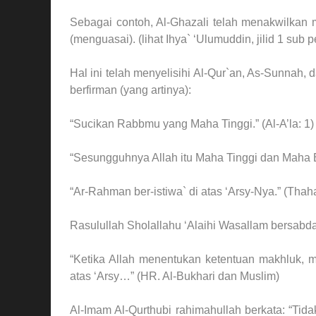
Sebagai contoh, Al-Ghazali telah menakwilkan ma
(menguasai). (lihat Ihya` ‘Ulumuddin, jilid 1 su
Hal ini telah menyelisihi Al-Qur`an, As-Sunnah, 
berfirman (yang artinya):
“Sucikan Rabbmu yang Maha Tinggi.” (Al-A’la: 1)
“Sesungguhnya Allah itu Maha Tinggi dan Maha B
“Ar-Rahman ber-istiwa` di atas ‘Arsy-Nya.” (Thaha
Rasulullah Sholallahu ‘Alaihi Wasallam bersabda 
“Ketika Allah menentukan ketentuan makhluk, ma
atas ‘Arsy…” (HR. Al-Bukhari dan Muslim)
Al-Imam Al-Qurthubi rahimahullah berkata: “Tid