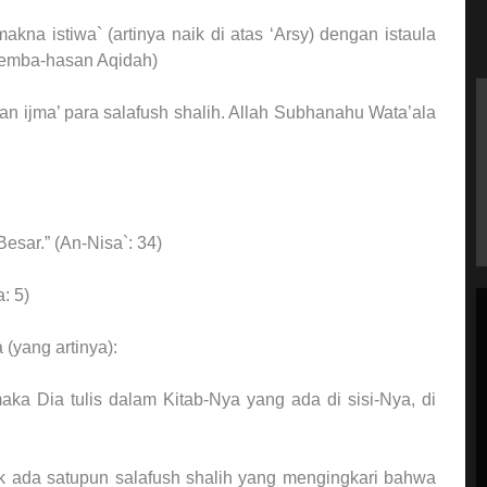
kna istiwa` (artinya naik di atas ‘Arsy) dengan istaula
b pemba-hasan Aqidah)
dan ijma’ para salafush shalih. Allah Subhanahu Wata’ala
esar.” (An-Nisa`: 34)
: 5)
(yang artinya):
ka Dia tulis dalam Kitab-Nya yang ada di sisi-Nya, di
ak ada satupun salafush shalih yang mengingkari bahwa