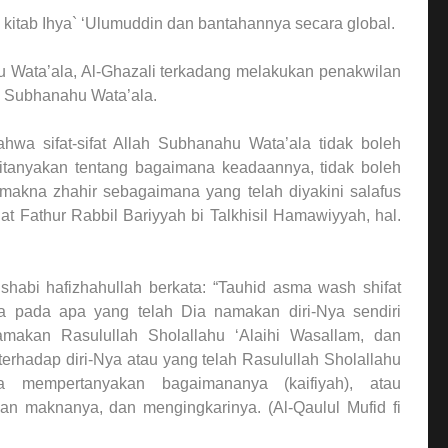
 kitab Ihya` ‘Ulumuddin dan bantahannya secara global.
u Wata’ala, Al-Ghazali terkadang melakukan penakwilan
ah Subhanahu Wata’ala.
wa sifat-sifat Allah Subhanahu Wata’ala tidak boleh
ditanyakan tentang bagaimana keadaannya, tidak boleh
makna zhahir sebagaimana yang telah diyakini salafus
hat Fathur Rabbil Bariyyah bi Talkhisil Hamawiyyah, hal.
abi hafizhahullah berkata: “Tauhid asma wash shifat
 pada apa yang telah Dia namakan diri-Nya sendiri
makan Rasulullah Sholallahu ‘Alaihi Wasallam, dan
erhadap diri-Nya atau yang telah Rasulullah Sholallahu
pa mempertanyakan bagaimananya (kaifiyah), atau
 maknanya, dan mengingkarinya. (Al-Qaulul Mufid fi