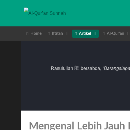
Home
Iftitah
Artikel
Al-Qur'an
Rasulullah ﷺ bersabda,
“Barangsiapa
Mengenal Lebih Jauh 