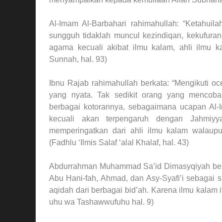
Al-Imam Al-Barbahari rahimahullah: “Ketahui
sungguh tidaklah muncul kezindiqan, kekufuran
agama kecuali akibat ilmu kalam, ahli ilmu ka
Sunnah, hal. 93)
Ibnu Rajab rahimahullah berkata: “Mengikuti oc
yang nyata. Tak sedikit orang yang mencoba
berbagai kotorannya, sebagaimana ucapan Al-
kecuali akan terpengaruh dengan Jahmiyya
memperingatkan dari ahli ilmu kalam walaupu
(Fadhlu ‘Ilmis Salaf ‘alal Khalaf, hal. 43)
Abdurrahman Muhammad Sa’id Dimasyqiyah berkat
Abu Hani-fah, Ahmad, dan Asy-Syafi’i sebagai 
aqidah dari berbagai bid’ah. Karena ilmu kalam i
uhu wa Tashawwufuhu hal. 9)