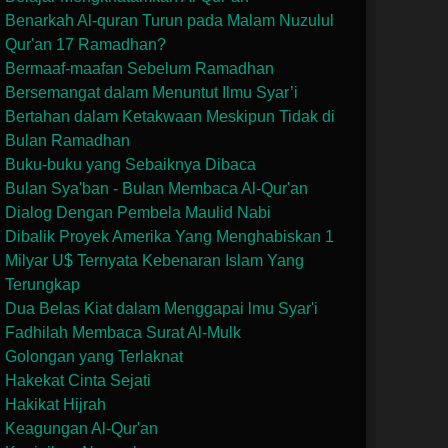
Benarkah Al-quran Turun pada Malam Nuzulul
Qur'an 17 Ramadhan?
Bermaaf-maafan Sebelum Ramadhan
Bersemangat dalam Menuntut Ilmu Syar’i
Bertahan dalam Ketakwaan Meskipun Tidak di
Bulan Ramadhan
Buku-buku yang Sebaiknya Dibaca
Bulan Sya'ban - Bulan Membaca Al-Qur'an
Dialog Dengan Pembela Maulid Nabi
Dibalik Proyek Amerika Yang Menghabiskan 1
Milyar U$ Ternyata Kebenaran Islam Yang
Terungkap
Dua Belas Kiat dalam Menggapai lmu Syar'i
Fadhilah Membaca Surat Al-Mulk
Golongan yang Terlaknat
Hakekat Cinta Sejati
Hakikat Hijrah
Keagungan Al-Qur'an