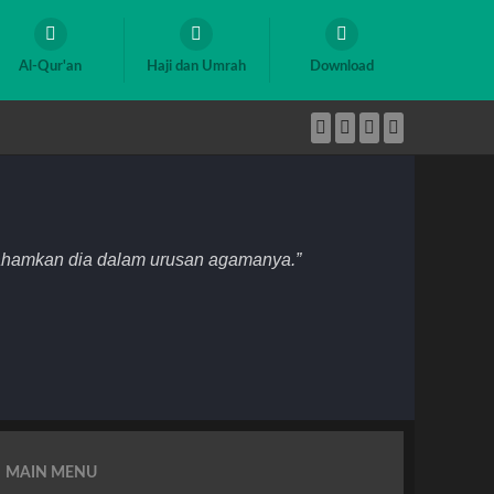
Al-Qur'an
Haji dan Umrah
Download
mahamkan dia dalam urusan agamanya.”
MAIN MENU