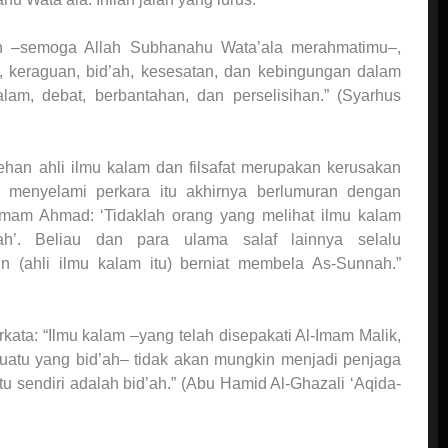
lah –semoga Allah Subhanahu Wata’ala merahmatimu–,
, keraguan, bid’ah, kesesatan, dan kebingungan dalam
lam, debat, berbantahan, dan perselisihan.” (Syarhus
ehan ahli ilmu kalam dan filsafat merupakan kerusakan
 menyelami perkara itu akhirnya berlumuran dengan
Imam Ahmad: ‘Tidaklah orang yang melihat ilmu kalam
h’. Beliau dan para ulama salaf lainnya selalu
n (ahli ilmu kalam itu) berniat membela As-Sunnah.”
a: “Ilmu kalam –yang telah disepakati Al-Imam Malik,
suatu yang bid’ah– tidak akan mungkin menjadi penjaga
tu sendiri adalah bid’ah.” (Abu Hamid Al-Ghazali ‘Aqida-