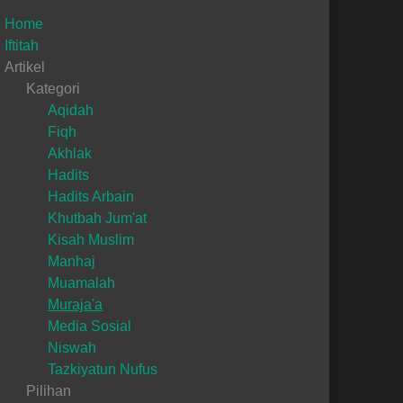
Home
Iftitah
Artikel
Kategori
Aqidah
Fiqh
Akhlak
Hadits
Hadits Arbain
Khutbah Jum'at
Kisah Muslim
Manhaj
Muamalah
Muraja'a
Media Sosial
Niswah
Tazkiyatun Nufus
Pilihan