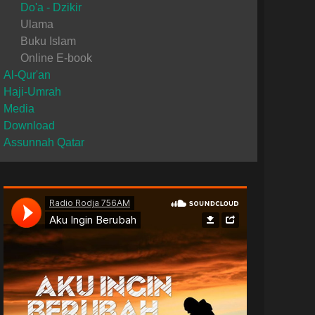
Do'a - Dzikir
Ulama
Buku Islam
Online E-book
Al-Qur'an
Haji-Umrah
Media
Download
Assunnah Qatar