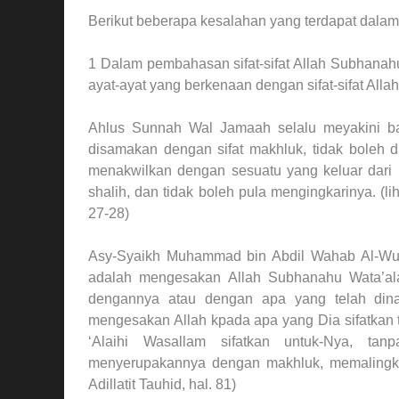
Berikut beberapa kesalahan yang terdapat dalam
1 Dalam pembahasan sifat-sifat Allah Subhanah
ayat-ayat yang berkenaan dengan sifat-sifat All
Ahlus Sunnah Wal Jamaah selalu meyakini bah
disamakan dengan sifat makhluk, tidak boleh 
menakwilkan dengan sesuatu yang keluar dari 
shalih, dan tidak boleh pula mengingkarinya. (li
27-28)
Asy-Syaikh Muhammad bin Abdil Wahab Al-Wush
adalah mengesakan Allah Subhanahu Wata’ala
dengannya atau dengan apa yang telah dina
mengesakan Allah kpada apa yang Dia sifatkan t
‘Alaihi Wasallam sifatkan untuk-Nya, tan
menyerupakannya dengan makhluk, memalingkan
Adillatit Tauhid, hal. 81)