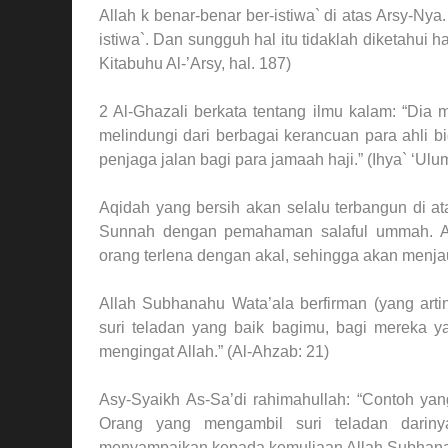
Allah k benar-benar ber-istiwa` di atas Arsy-Ny
istiwa`. Dan sungguh hal itu tidaklah diketahu
Kitabuhu Al-’Arsy, hal. 187)
2 Al-Ghazali berkata tentang ilmu kalam: “Di
melindungi dari berbagai kerancuan para ahli b
penjaga jalan bagi para jamaah haji.” (Ihya` ‘Ulu
Aqidah yang bersih akan selalu terbangun di a
Sunnah dengan pemahaman salaful ummah. A
orang terlena dengan akal, sehingga akan menja
Allah Subhanahu Wata’ala berfirman (yang artin
suri teladan yang baik bagimu, bagi mereka y
mengingat Allah.” (Al-Ahzab: 21)
Asy-Syaikh As-Sa’di rahimahullah: “Contoh yang
Orang yang mengambil suri teladan dariny
menyampaikan kepada kemuliaan Allah Subhanahu 