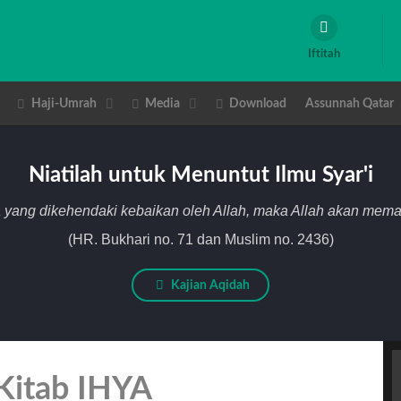
Iftitah
Haji-Umrah
Media
Download
Assunnah Qatar
Niatilah untuk Menuntut Ilmu Syar'i
 yang dikehendaki kebaikan oleh Allah, maka Allah akan me
(HR. Bukhari no. 71 dan Muslim no. 2436)
Kajian Aqidah
Kitab IHYA