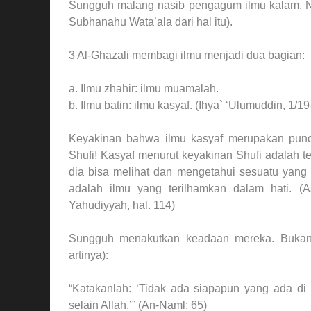
Sungguh malang nasib pengagum ilmu kalam. Na’
Subhanahu Wata’ala dari hal itu).
3 Al-Ghazali membagi ilmu menjadi dua bagian:
a. Ilmu zhahir: ilmu muamalah.
b. Ilmu batin: ilmu kasyaf. (Ihya` ‘Ulumuddin, 1/19
Keyakinan bahwa ilmu kasyaf merupakan pun
Shufi! Kasyaf menurut keyakinan Shufi adalah t
dia bisa melihat dan mengetahui sesuatu yang 
adalah ilmu yang terilhamkan dalam hati. (A
Yahudiyyah, hal. 114)
Sungguh menakutkan keadaan mereka. Bukank
artinya):
“Katakanlah: ‘Tidak ada siapapun yang ada di
selain Allah.’” (An-Naml: 65)