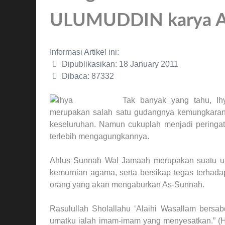
ULUMUDDIN karya 
Informasi Artikel ini:
Dipublikasikan: 18 January 2011
Dibaca: 87332
Tak banyak yang tahu, Ihy
merupakan salah satu gudangnya kemungkaran
keseluruhan. Namun cukuplah menjadi peringata
terlebih mengagungkannya.
Ahlus Sunnah Wal Jamaah merupakan suatu um
kemurnian agama, serta bersikap tegas terhad
orang yang akan mengaburkan As-Sunnah.
Rasulullah Sholallahu ‘Alaihi Wasallam bersab
umatku ialah imam-imam yang menyesatkan.” (H