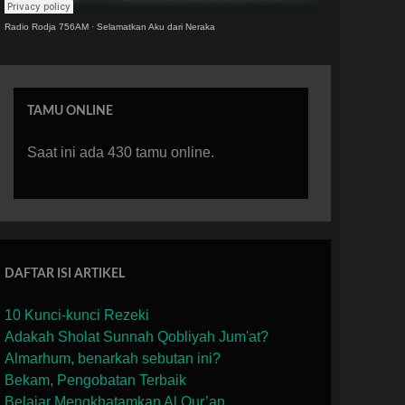
Radio Rodja 756AM
·
Selamatkan Aku dari Neraka
TAMU ONLINE
Saat ini ada 430 tamu online.
DAFTAR ISI ARTIKEL
10 Kunci-kunci Rezeki
Adakah Sholat Sunnah Qobliyah Jum'at?
Almarhum, benarkah sebutan ini?
Bekam, Pengobatan Terbaik
Belajar Mengkhatamkan Al Qur’an