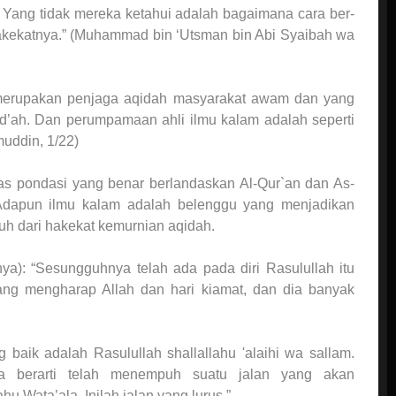
a. Yang tidak mereka ketahui adalah bagaimana cara ber-
i hakekatnya.” (Muhammad bin ‘Utsman bin Abi Syaibah wa
a merupakan penjaga aqidah masyarakat awam dan yang
id’ah. Dan perumpamaan ahli ilmu kalam adalah seperti
muddin, 1/22)
tas pondasi yang benar berlandaskan Al-Qur`an dan As-
dapun ilmu kalam adalah belenggu yang menjadikan
uh dari hakekat kemurnian aqidah.
ya): “Sesungguhnya telah ada pada diri Rasulullah itu
ang mengharap Allah dan hari kiamat, dan dia banyak
 baik adalah Rasulullah shallallahu 'alaihi wa sallam.
a berarti telah menempuh suatu jalan yang akan
Wata’ala. Inilah jalan yang lurus.”