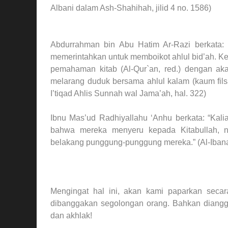
Albani dalam Ash-Shahihah, jilid 4 no. 1586)
Abdurrahman bin Abu Hatim Ar-Razi berkata
memerintahkan untuk memboikot ahlul bid’ah. K
pemahaman kitab (Al-Qur`an, red.) dengan akal
melarang duduk bersama ahlul kalam (kaum filsaf
I’tiqad Ahlis Sunnah wal Jama’ah, hal. 322)
Ibnu Mas’ud Radhiyallahu ‘Anhu berkata: “Ka
bahwa mereka menyeru kepada Kitabullah, 
belakang punggung-punggung mereka.” (Al-Ibana
Mengingat hal ini, akan kami paparkan secara
dibanggakan segolongan orang. Bahkan diangga
dan akhlak!