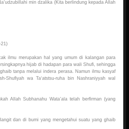
udzubillahi min dzalika (Kita berlindung kepada Allah
-21)
cak ilmu merupakan hal yang umum di kalangan para
ersingkapnya hijab di hadapan para wali Shufi, sehingga
ghaib tanpa melalui indera perasa. Namun ilmu kasyaf
sh-Shufiyah wa Ta‘atstsu-ruha bin Nashraniyyah wal
ah Allah Subhanahu Wata’ala telah berfirman (yang
 langit dan di bumi yang mengetahui suatu yang ghaib