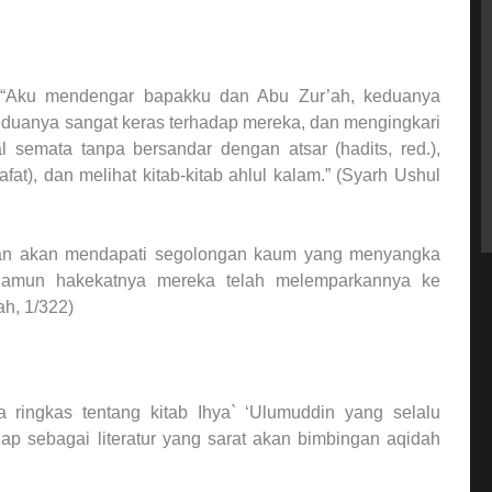
: “Aku mendengar bapakku dan Abu Zur’ah, keduanya
eduanya sangat keras terhadap mereka, dan mengingkari
 semata tanpa bersandar dengan atsar (hadits, red.),
at), dan melihat kitab-kitab ahlul kalam.” (Syarh Ushul
lian akan mendapati segolongan kaum yang menyangka
namun hakekatnya mereka telah melemparkannya ke
h, 1/322)
 ringkas tentang kitab Ihya` ‘Ulumuddin yang selalu
p sebagai literatur yang sarat akan bimbingan aqidah