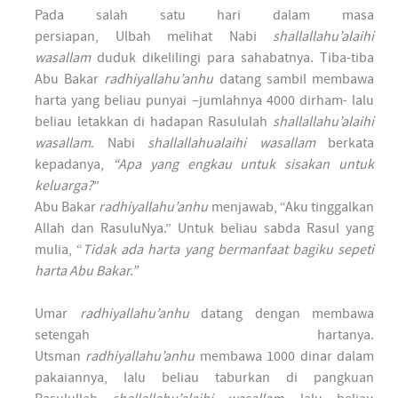
Pada salah satu hari dalam masa
persiapan, Ulbah melihat Nabi
shallallahu’alaihi
wasallam
duduk dikelilingi para sahabatnya. Tiba-tiba
Abu Bakar
radhiyallahu’anhu
datang sambil membawa
harta yang beliau punyai –jumlahnya 4000 dirham- lalu
beliau letakkan di hadapan Rasululah
shallallahu’alaihi
wasallam
. Nabi
shallallahualaihi wasallam
berkata
kepadanya,
“Apa yang engkau untuk sisakan untuk
keluarga?
”
Abu Bakar
radhiyallahu’anhu
menjawab, “Aku tinggalkan
Allah dan RasuluNya.” Untuk beliau sabda Rasul yang
mulia, “
Tidak ada harta yang bermanfaat bagiku sepeti
harta Abu Bakar.”
Umar
radhiyallahu’anhu
datang dengan membawa
setengah hartanya.
Utsman
radhiyallahu’anhu
membawa 1000 dinar dalam
pakaiannya, lalu beliau taburkan di pangkuan