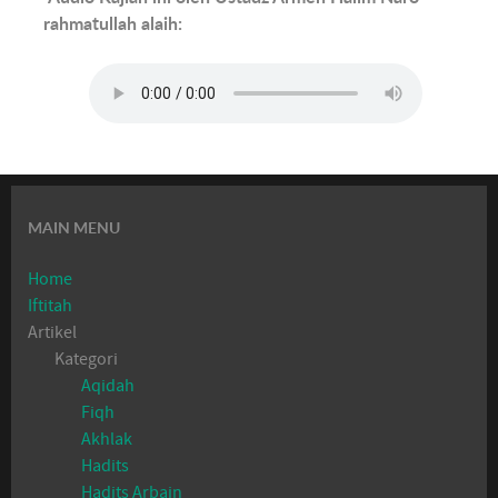
rahmatullah alaih:
MAIN MENU
Home
Iftitah
Artikel
Kategori
Aqidah
Fiqh
Akhlak
Hadits
Hadits Arbain