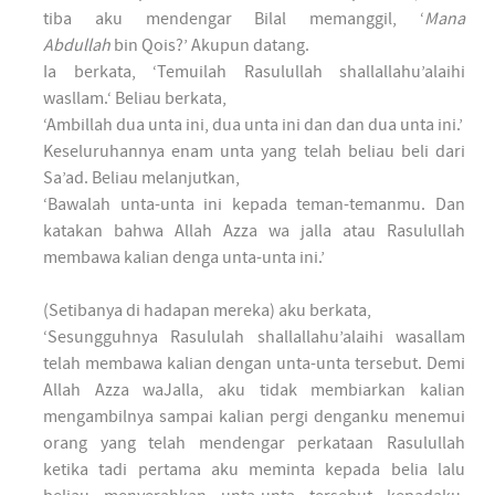
tiba aku mendengar Bilal memanggil, ‘
Mana
Abdullah
bin Qois?’ Akupun datang.
Ia berkata, ‘Temuilah Rasulullah shallallahu’alaihi
wasllam.‘ Beliau berkata,
‘Ambillah dua unta ini, dua unta ini dan dan dua unta ini.’
Keseluruhannya enam unta yang telah beliau beli dari
Sa’ad. Beliau melanjutkan,
‘Bawalah unta-unta ini kepada teman-temanmu. Dan
katakan bahwa Allah Azza wa jalla atau Rasulullah
membawa kalian denga unta-unta ini.’
(Setibanya di hadapan mereka) aku berkata,
‘Sesungguhnya Rasululah shallallahu’alaihi wasallam
telah membawa kalian dengan unta-unta tersebut. Demi
Allah Azza waJalla, aku tidak membiarkan kalian
mengambilnya sampai kalian pergi denganku menemui
orang yang telah mendengar perkataan Rasulullah
ketika tadi pertama aku meminta kepada belia lalu