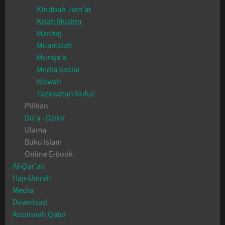
Khutbah Jum'at
Kisah Muslim
Manhaj
Muamalah
Muraja'a
Media Sosial
Niswah
Tazkiyatun Nufus
Pilihan
Do'a - Dzikir
Ulama
Buku Islam
Online E-book
Al-Qur'an
Haji-Umrah
Media
Download
Assunnah Qatar