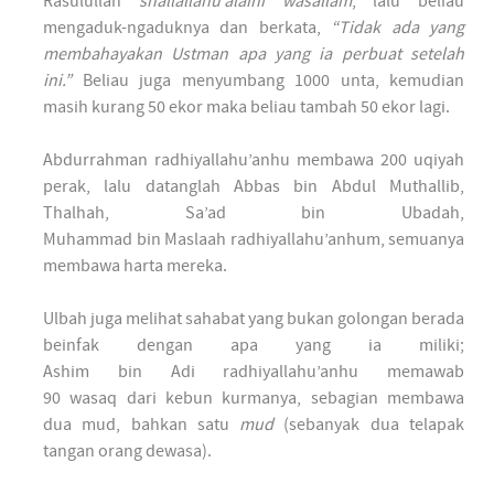
Rasulullah
shallallahu’alaihi wasallam
, lalu beliau
mengaduk-ngaduknya dan berkata,
“Tidak ada yang
membahayakan Ustman apa yang ia perbuat setelah
ini.”
Beliau juga menyumbang 1000 unta, kemudian
masih kurang 50 ekor maka beliau tambah 50 ekor lagi.
Abdurrahman radhiyallahu’anhu membawa 200 uqiyah
perak, lalu datanglah Abbas bin Abdul Muthallib,
Thalhah, Sa’ad bin Ubadah,
Muhammad bin Maslaah radhiyallahu’anhum, semuanya
membawa harta mereka.
Ulbah juga melihat sahabat yang bukan golongan berada
beinfak dengan apa yang ia miliki;
Ashim bin Adi radhiyallahu’anhu memawab
90 wasaq dari kebun kurmanya, sebagian membawa
dua mud, bahkan satu
mud
(sebanyak dua telapak
tangan orang dewasa).