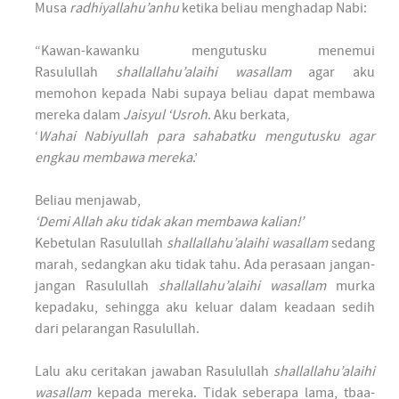
Musa
radhiyallahu’anhu
ketika beliau menghadap Nabi:
“Kawan-kawanku mengutusku menemui
Rasulullah
shallallahu’alaihi wasallam
agar aku
memohon kepada Nabi supaya beliau dapat membawa
mereka dalam
Jaisyul ‘Usroh
. Aku berkata,
‘
Wahai Nabiyullah para sahabatku mengutusku agar
engkau membawa mereka
.’
Beliau menjawab,
‘Demi Allah aku tidak akan membawa kalian!’
Kebetulan Rasulullah
shallallahu’alaihi wasallam
sedang
marah, sedangkan aku tidak tahu. Ada perasaan jangan-
jangan Rasulullah
shallallahu’alaihi wasallam
murka
kepadaku, sehingga aku keluar dalam keadaan sedih
dari pelarangan Rasulullah.
Lalu aku ceritakan jawaban Rasulullah
shallallahu’alaihi
wasallam
kepada mereka. Tidak seberapa lama, tbaa-