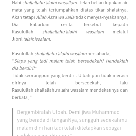
Nabi
shallallahu’alaihi wasallam
. Telah beliau lupakan air
mata yang telah tertumpahkan diatas tikar shalatnya.
Akan tetapi
Allah Azza wa Jalla
tidak menyia-nyiakannya,
Dia kabarkan cerita tersebut kepada
Rasulullah
shallallahu’alaihi wasalam
melalui
Jibril
‘alaihissalam
.
Rasulullah
shallallahu’alaihi wasllam
bersabada,
“
Siapa yang tadi malam telah bersedekah? Hendaklah
dia berdiri!
”
Tidak seorangpun yang berdiri. Ulbah pun tidak merasa
dirinya telah bersedekah, lalu
Rasulullah shallallahu’alaihi wasalam mendekatinya dan
berkata, “
Bergembiralah Ulbah. Demi jiwa Muhammad
yang berada di tanganNya, sungguh sedekahmu
malam dini hari tadi telah ditetapkan sebagai