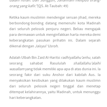
dalam fitnah. Dan Sungguh, Jahannam meliputi orang-
orang yang kafir.”
(QS. At-Taubah: 49)
Ketika kaum muslimin mendengar seruan jihad, mereka
berbondong-bondng datang memenuhi kota Madinah
dari seluruh pelosok penjuru negeri. Beliau mengajak
para dermawan untuk menginfakkan harta mereka demi
keberangkatan pasukan prihatin ini. Dalam sejarah
dikenal dengan
Jaisyul ‘Usroh
.
Adalah Ulbah Bin Zaid Al-Haritsi
radhiyallahu’anhu
, salah
seorang sahabat Rasululah
shallallahu’alaihi
wasallam
yang tidak memiliki apa-apa di atas dunia ini. Ia
seorang fakir dari suku Anshor dari kabilah Aus. Ia
menyaksikan kesibukan yang dilakukan kaum muslimn
dari seluruh pelosok negeri tinggal dan menetap
ditempat kelahirannya, yaitu Madinah, untuk menunggu
hari keberangkatan.