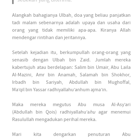
sedekah yang diterima.”
Alangkah bahagianya Ulbah, doa yang beliau panjatkan
tadi malam sebenarnya adalah upaya dan usaha dari
orang yang tidak memiliki apa-apa. Kiranya Allah
mendengar rintihan dan jeritannya.
Setelah kejadian itu, berkumpullah orang-orang yang
senasib dengan Ulbah bin Zaid. Jumlah mereka
kabertujuh atau berdelapan: Salim bin Umair, Abu Laila
Al-Mazini, Amr bin Anamah, Salamah bin Shokhor,
Irbadh bin Sariyah, Abdullah bin Mughoffal,
Ma’qil bin Yassar radhiyallahu’anhum ajma’in.
Maka mereka megutus Abu musa Al-Asy’ari
(Abdullah bin Qois) radhiyallahu’a
hu
agar menemui
Rasulullah mengadukan perihal mereka.
Mari kita dengarkan penuturan Abu