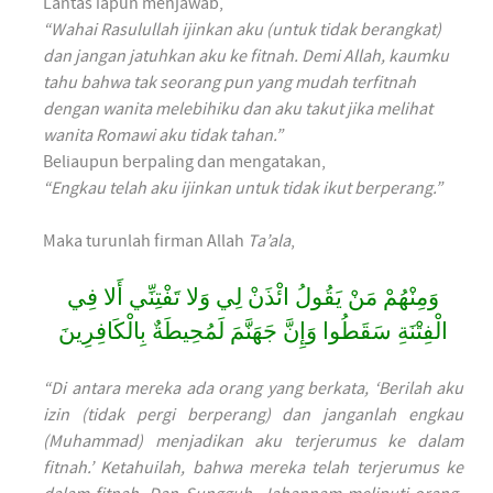
Lantas iapun menjawab,
“Wahai Rasulullah ijinkan aku (untuk tidak berangkat)
dan jangan jatuhkan aku ke fitnah. Demi Allah, kaumku
tahu bahwa tak seorang pun yang mudah terfitnah
dengan wanita melebihiku dan aku takut jika melihat
wanita Romawi aku tidak tahan.”
Beliaupun berpaling dan mengatakan,
“Engkau telah aku ijinkan untuk tidak ikut berperang.”
Maka turunlah firman Allah
Ta’ala
,
وَمِنْهُمْ مَنْ يَقُولُ ائْذَنْ لِي وَلا تَفْتِنِّي أَلا فِي
الْفِتْنَةِ سَقَطُوا وَإِنَّ جَهَنَّمَ لَمُحِيطَةٌ بِالْكَافِرِينَ
“Di antara mereka ada orang yang berkata, ‘Berilah aku
izin (tidak pergi berperang) dan janganlah engkau
(Muhammad) menjadikan aku terjerumus ke dalam
fitnah.’ Ketahuilah, bahwa mereka telah terjerumus ke