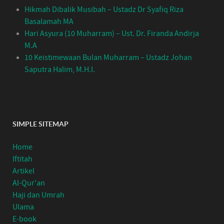
Hikmah Dibalik Musibah – Ustadz Dr Syafiq Riza
Basalamah MA
Hari Asyura (10 Muharram) – Ust. Dr. Firanda Andirja
M.A
10 Keistimewaan Bulan Muharram – Ustadz Johan
Saputra Halim, M.H.I.
SIMPLE SITEMAP
Home
Iftitah
Artikel
Al-Qur'an
Haji dan Umrah
Ulama
E-book