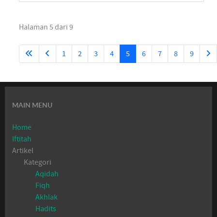
Halaman 5 dari 9
1
2
3
4
5
6
7
8
9
MAIN MENU
Home
Iftitah
Artikel
Kategori
Aqidah
Fiqh
Akhlak
Hadits