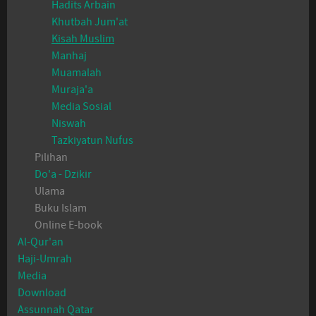
Hadits Arbain
Khutbah Jum'at
Kisah Muslim
Manhaj
Muamalah
Muraja'a
Media Sosial
Niswah
Tazkiyatun Nufus
Pilihan
Do'a - Dzikir
Ulama
Buku Islam
Online E-book
Al-Qur'an
Haji-Umrah
Media
Download
Assunnah Qatar