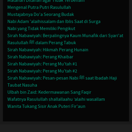
Matahari Ditahan agar Tidak Terbenam
Mengenal Putra Putri Rasulullah
Mustajabnya Do'a Seorang Budak
Nabi Adam 'alaihissalam dan Iblis Saat di Surga
Nabi yang Tidak Memiliki Pengikut
Sirah Nabawiyah: Berpalingnya Kaum Munafik dari Syari'at
Rasulullah ﷺ dalam Perang Tabuk
Sirah Nabawiyah: Hikmah Perang Hunain
Sirah Nabawiyah: Perang Khaibar
Sirah Nabawiyah: Perang Mu'tah #1
Sirah Nabawiyah: Perang Mu'tah #2
Sirah Nabawiyah: Pesan-pesan Nabi ﷺ saat Ibadah Haji
Taubat Nasuha
Ulbah bin Zaid: Kedermawanan Sang Faqir
Wafatnya Rasulullah shallallaahu ’alaihi wasallam
Wanita Tukang Sisir Anak Puteri Fir'aun