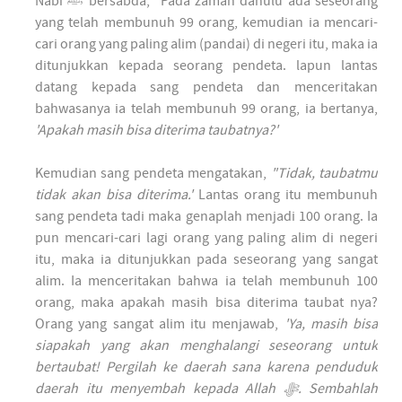
Nabi ﷺ bersabda, "Pada zaman dahulu ada seseorang
yang telah membunuh 99 orang, kemudian ia mencari-
cari orang yang paling alim (pandai) di negeri itu, maka ia
ditunjukkan kepada seorang pendeta. lapun lantas
datang kepada sang pendeta dan menceritakan
bahwasanya ia telah membunuh 99 orang, ia bertanya,
'Apakah masih bisa diterima taubatnya?'
Kemudian sang pendeta mengatakan,
"Tidak, taubatmu
tidak akan bisa diterima.'
Lantas orang itu membunuh
sang pendeta tadi maka genaplah menjadi 100 orang. Ia
pun mencari-cari lagi orang yang paling alim di negeri
itu, maka ia ditunjukkan pada seseorang yang sangat
alim. Ia menceritakan bahwa ia telah membunuh 100
orang, maka apakah masih bisa diterima taubat nya?
Orang yang sangat alim itu menjawab,
'Ya, masih bisa
siapakah yang akan menghalangi seseorang untuk
bertaubat! Pergilah ke daerah sana karena penduduk
daerah itu menyembah kepada Allah ﷻ. Sembahlah