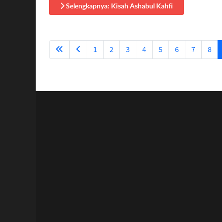
Selengkapnya: Kisah Ashabul Kahfi
1
2
3
4
5
6
7
8