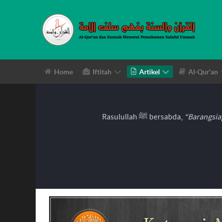
Home
Iftitah
Artikel
Al-Qur'an
Rasulullah ﷺ bersabda,
“Barangsia