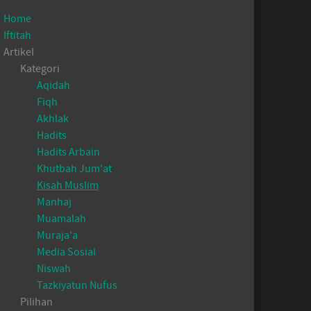
Home
Iftitah
Artikel
Kategori
Aqidah
Fiqh
Akhlak
Hadits
Hadits Arbain
Khutbah Jum'at
Kisah Muslim
Manhaj
Muamalah
Muraja'a
Media Sosial
Niswah
Tazkiyatun Nufus
Pilihan