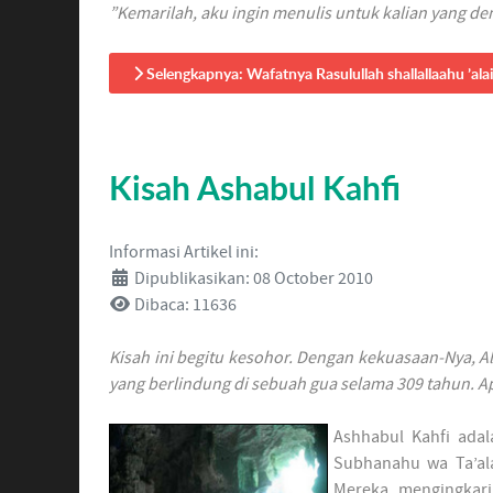
”Kemarilah, aku ingin menulis untuk kalian yang den
Selengkapnya: Wafatnya Rasulullah shallallaahu ’ala
Kisah Ashabul Kahfi
Informasi Artikel ini:
Dipublikasikan: 08 October 2010
Dibaca: 11636
Kisah ini begitu kesohor. Dengan kekuasaan-Nya,
yang berlindung di sebuah gua selama 309 tahun. Ap
Ashhabul Kahfi adal
Subhanahu wa Ta’al
Mereka mengingkari