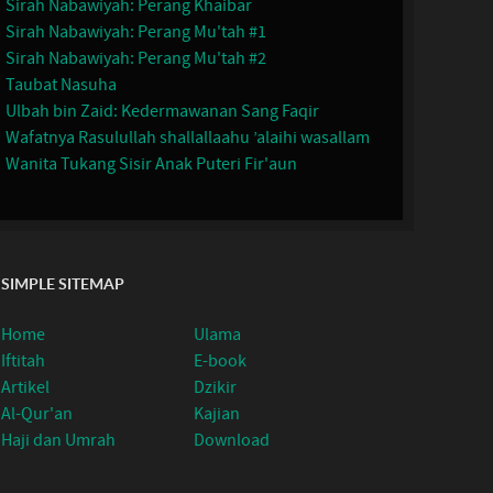
Sirah Nabawiyah: Perang Khaibar
Sirah Nabawiyah: Perang Mu'tah #1
Sirah Nabawiyah: Perang Mu'tah #2
Taubat Nasuha
Ulbah bin Zaid: Kedermawanan Sang Faqir
Wafatnya Rasulullah shallallaahu ’alaihi wasallam
Wanita Tukang Sisir Anak Puteri Fir'aun
SIMPLE SITEMAP
Home
Ulama
Iftitah
E-book
Artikel
Dzikir
Al-Qur'an
Kajian
Haji dan Umrah
Download