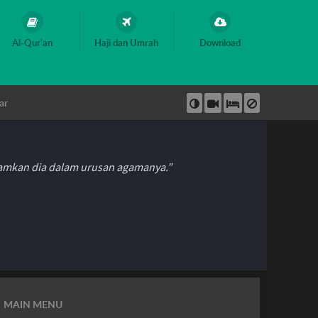
Al-Qur'an
Haji dan Umrah
Download
ar
hamkan dia dalam urusan agamanya.”
MAIN MENU