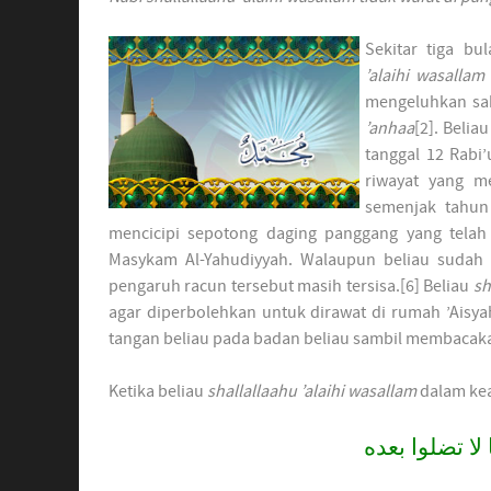
Sekitar tiga bu
’alaihi wasallam
mengeluhkan sa
’anhaa
[2]. Belia
tanggal 12 Rabi’
riwayat yang me
semenjak tahun 
mencicipi sepotong daging panggang yang telah 
Masykam Al-Yahudiyyah. Walaupun beliau suda
pengaruh racun tersebut masih tersisa.[6] Beliau
sh
agar diperbolehkan untuk dirawat di rumah ’Aisy
tangan beliau pada badan beliau sambil membacak
Ketika beliau
shallallaahu ’alaihi wasallam
dalam kea
 لا تضلوا بعده