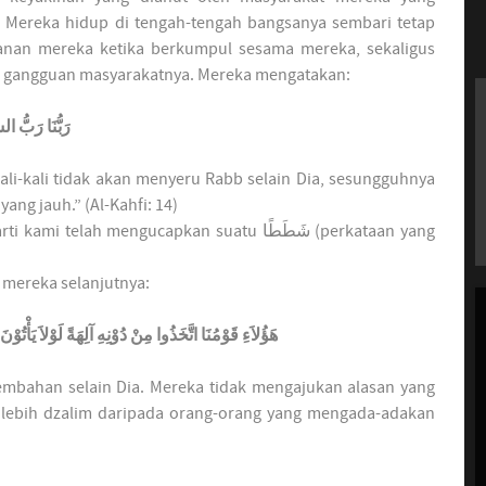
Mereka hidup di tengah-tengah bangsanya sembari tetap
an mereka ketika berkumpul sesama mereka, sekaligus
n gangguan masyarakatnya. Mereka mengatakan:
رَبُّنَا رَبُّ ال
ali-kali tidak akan menyeru Rabb selain Dia, sesungguhnya
ng jauh.” (Al-Kahfi: 14)
ah mengucapkan suatu شَطَطًا (perkataan yang
mereka selanjutnya:
هَؤُلاَءِ قَوْمُنَا اتَّخَذُوا مِنْ دُوْنِهِ آلِهَةً لَوْلاَ يَأْت
mbahan selain Dia. Mereka tidak mengajukan alasan yang
g lebih dzalim daripada orang-orang yang mengada-adakan