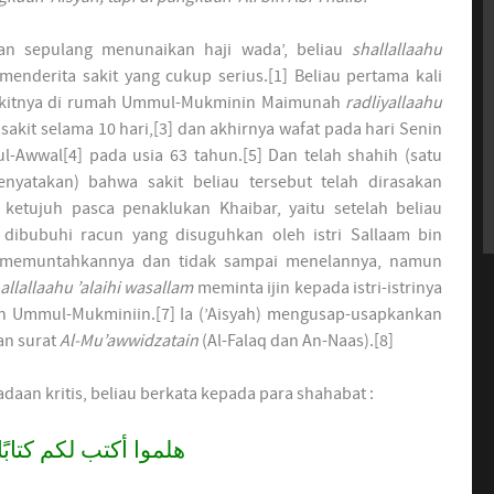
lan sepulang menunaikan haji wada’, beliau
shallallaahu
menderita sakit yang cukup serius.[1] Beliau pertama kali
kitnya di rumah Ummul-Mukminin Maimunah
radliyallaahu
u sakit selama 10 hari,[3] dan akhirnya wafat pada hari Senin
ul-Awwal[4] pada usia 63 tahun.[5] Dan telah shahih (satu
nyatakan) bahwa sakit beliau tersebut telah dirasakan
ketujuh pasca penaklukan Khaibar, yaitu setelah beliau
dibubuhi racun yang disuguhkan oleh istri Sallaam bin
h memuntahkannya dan tidak sampai menelannya, namun
allallaahu ’alaihi wasallam
meminta ijin kepada istri-istrinya
ah Ummul-Mukminiin.[7] Ia (’Aisyah) mengusap-usapkankan
an surat
Al-Mu’awwidzatain
(Al-Falaq dan An-Naas).[8]
daan kritis, beliau berkata kepada para shahabat :
هلموا أكتب لكم كتابًَا