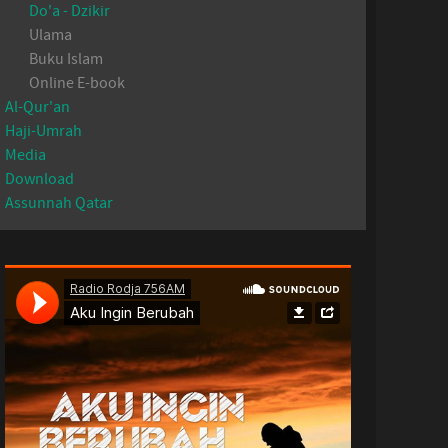
Do'a - Dzikir
Ulama
Buku Islam
Online E-book
Al-Qur'an
Haji-Umrah
Media
Download
Assunnah Qatar