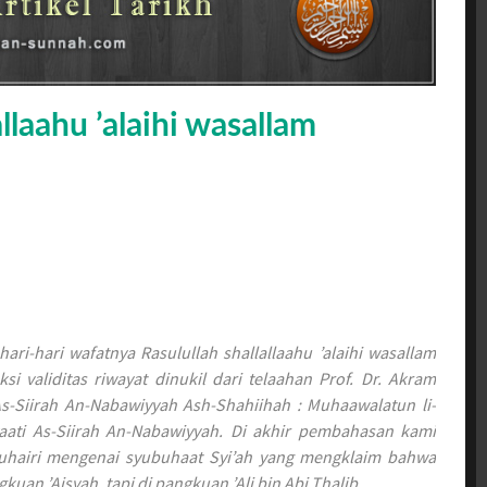
llaahu ’alaihi wasallam
ari-hari wafatnya Rasulullah shallallaahu ’alaihi wasallam
ksi validitas riwayat dinukil dari telaahan Prof. Dr. Akram
As-Siirah An-Nabawiyyah Ash-Shahiihah : Muhaawalatun li-
ayaati As-Siirah An-Nabawiyyah. Di akhir pembahasan kami
uhairi mengenai syubuhaat Syi’ah yang mengklaim bahwa
gkuan ’Aisyah, tapi di pangkuan ’Ali bin Abi Thalib.