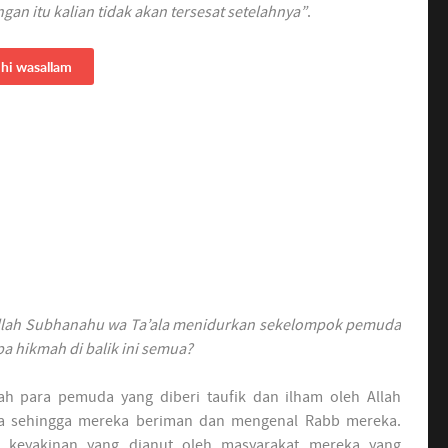
gan itu kalian tidak akan tersesat setelahnya”
.
ihi wasallam
 Allah Subhanahu wa Ta’ala menidurkan sekelompok pemuda
a hikmah di balik ini semua?
ah para pemuda yang diberi taufik dan ilham oleh Allah
a sehingga mereka beriman dan mengenal Rabb mereka.
 keyakinan yang dianut oleh masyarakat mereka yang