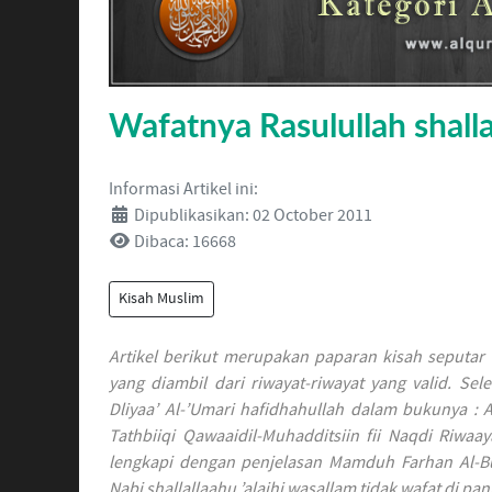
Wafatnya Rasulullah shalla
Informasi Artikel ini:
Dipublikasikan: 02 October 2011
Dibaca: 16668
Kisah Muslim
Artikel berikut merupakan paparan kisah seputar h
yang diambil dari riwayat-riwayat yang valid. Sele
Dliyaa’ Al-’Umari hafidhahullah dalam bukunya : 
Tathbiiqi Qawaaidil-Muhadditsiin fii Naqdi Riwa
lengkapi dengan penjelasan Mamduh Farhan Al-B
Nabi shallallaahu ’alaihi wasallam tidak wafat di pan