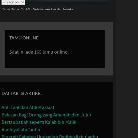
Radio Rodja 756AM
·
Selamatkan Aku dari Neraka
TAMU ONLINE
Saat ini ada 165 tamu online.
DAFTAR ISI ARTIKEL
Ahli Taat dan Ahli Maksiat
Balasan Bagi Orang yang Amanah dan Jujur
Bertaubatlah seperti Ka'ab bin Malik
Radhiyallahu’anhu
Biografi Sahabat Hudzaifah Radhiyallahu'anhu