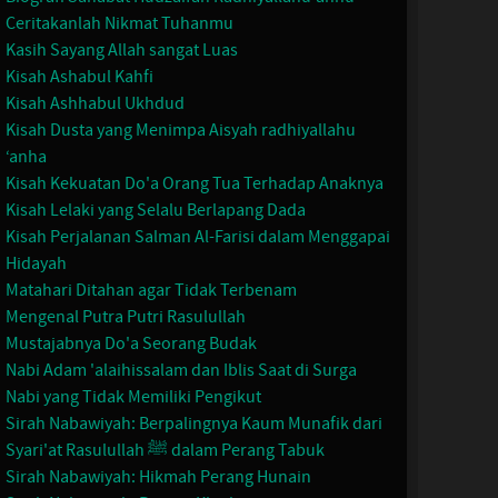
Ceritakanlah Nikmat Tuhanmu
Kasih Sayang Allah sangat Luas
Kisah Ashabul Kahfi
Kisah Ashhabul Ukhdud
Kisah Dusta yang Menimpa Aisyah radhiyallahu
‘anha
Kisah Kekuatan Do'a Orang Tua Terhadap Anaknya
Kisah Lelaki yang Selalu Berlapang Dada
Kisah Perjalanan Salman Al-Farisi dalam Menggapai
Hidayah
Matahari Ditahan agar Tidak Terbenam
Mengenal Putra Putri Rasulullah
Mustajabnya Do'a Seorang Budak
Nabi Adam 'alaihissalam dan Iblis Saat di Surga
Nabi yang Tidak Memiliki Pengikut
Sirah Nabawiyah: Berpalingnya Kaum Munafik dari
Syari'at Rasulullah ﷺ dalam Perang Tabuk
Sirah Nabawiyah: Hikmah Perang Hunain