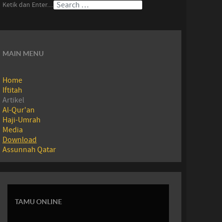
Ketik dan Enter....
MAIN MENU
Home
Iftitah
Artikel
Al-Qur'an
Haji-Umrah
Media
Download
Assunnah Qatar
TAMU ONLINE