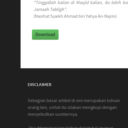
"Tinggallah kalian di Masjid kalian, itu lebih
Jamaah Tabligh".
(Nasihat Syaikh Ahmad bin Yahya An-Najmi)
DISCLAIMER
Sebagian besar artikel di sini merupakan tulisan
orang lain, untuk itu silakan mengkopi dengan
menyebutkan sumbernya.