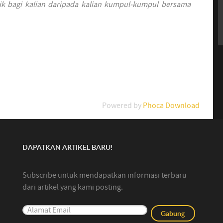
 baik bagi kalian daripada kalian kumpul-kumpul bersama
Powered by
Phoca Download
DAPATKAN ARTIKEL BARU!
Subscribe untuk mendapatkan informasi terbaru
dari artikel yang kami posting.