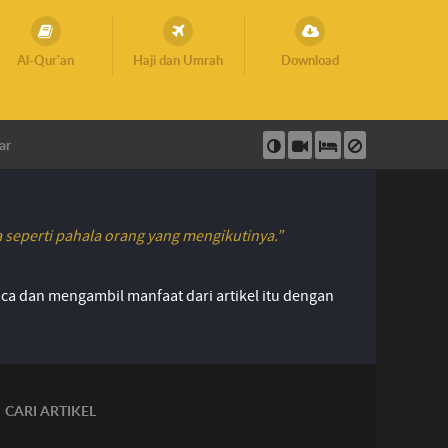
Al-Qur'an
Haji dan Umrah
Download
ar
seperti pahala orang yang mengikutinya.”
ca dan mengambil manfaat dari artikel itu dengan
CARI ARTIKEL