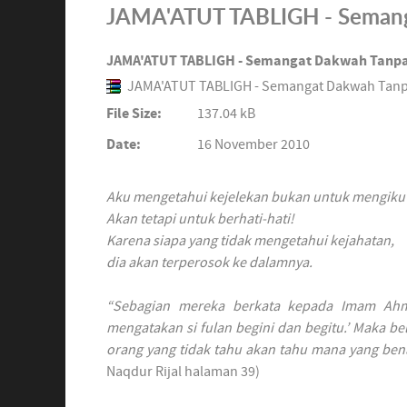
JAMA'ATUT TABLIGH - Semang
JAMA'ATUT TABLIGH - Semangat Dakwah Tanpa
JAMA'ATUT TABLIGH - Semangat Dakwah Tanp
File Size:
137.04 kB
Date:
16 November 2010
Aku mengetahui kejelekan bukan untuk mengikut
Akan tetapi untuk berhati-hati!
Karena siapa yang tidak mengetahui kejahatan,
dia akan terperosok ke dalamnya.
“Sebagian mereka berkata kepada Imam Ahm
mengatakan si fulan begini dan begitu.’ Maka b
orang yang tidak tahu akan tahu mana yang bena
Naqdur Rijal halaman 39)