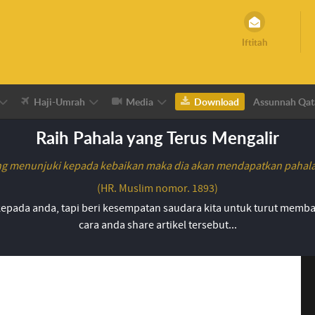
Iftitah
Haji-Umrah
Media
Download
Assunnah Qat
Raih Pahala yang Terus Mengalir
g menunjuki kepada kebaikan maka dia akan mendapatkan pahala 
(HR. Muslim nomor. 1893)
epada anda, tapi beri kesempatan saudara kita untuk turut memba
cara anda share artikel tersebut...