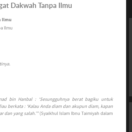
at Dakwah Tanpa Ilmu
 Ilmu
a Ilmu
inya.
ad bin Hanbal : ‘Sesungguhnya berat bagiku untuk
eliau berkata : ‘Kalau Anda diam dan akupun diam, kapan
r dan yang salah.’”
(Syaikhul Islam Ibnu Taimiyah dalam