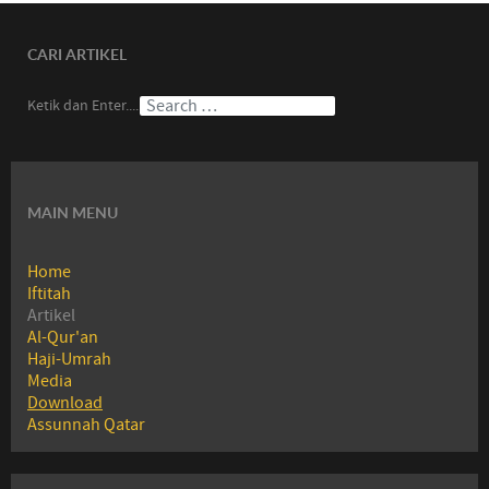
CARI ARTIKEL
Ketik dan Enter....
MAIN MENU
Home
Iftitah
Artikel
Al-Qur'an
Haji-Umrah
Media
Download
Assunnah Qatar