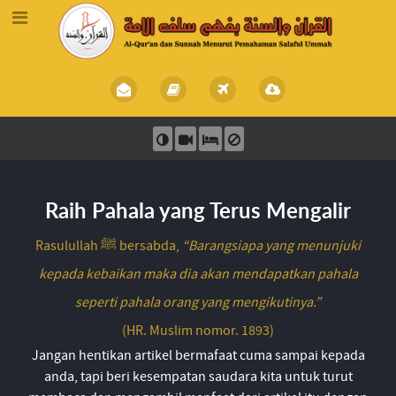
Raih Pahala yang Terus Mengalir
Rasulullah ﷺ bersabda,
“Barangsiapa yang menunjuki
kepada kebaikan maka dia akan mendapatkan pahala
seperti pahala orang yang mengikutinya.”
(HR. Muslim nomor. 1893)
Jangan hentikan artikel bermafaat cuma sampai kepada
anda, tapi beri kesempatan saudara kita untuk turut