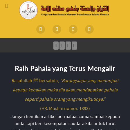
Raih Pahala yang Terus Mengalir
Rasulullah ﷺ bersabda,
“Barangsiapa yang menunjuki
kepada kebaikan maka dia akan mendapatkan pahala
seperti pahala orang yang mengikutinya.”
(HR. Muslim nomor. 1893)
Jangan hentikan artikel bermafaat cuma sampai kepada
anda, tapi beri kesempatan saudara kita untuk turut