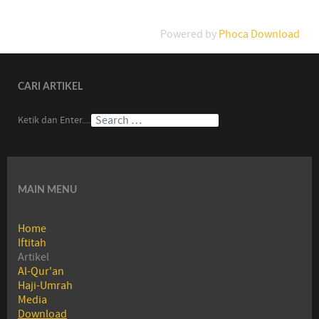
Powered by
Phoca Download
CARI ARTIKEL
Ketik dan Enter....
MAIN MENU
Home
Iftitah
Artikel
Al-Qur'an
Haji-Umrah
Media
Download