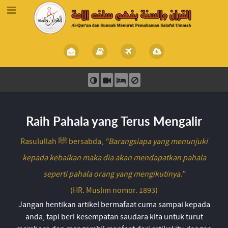
Raih Pahala yang Terus Mengalir
Rasulullah ﷺ bersabda,
“Barangsiapa yang menunjuki
kepada kebaikan maka dia akan mendapatkan pahala
seperti pahala orang yang mengikutinya.”
(HR. Muslim nomor. 1893)
Jangan hentikan artikel bermafaat cuma sampai kepada
anda, tapi beri kesempatan saudara kita untuk turut