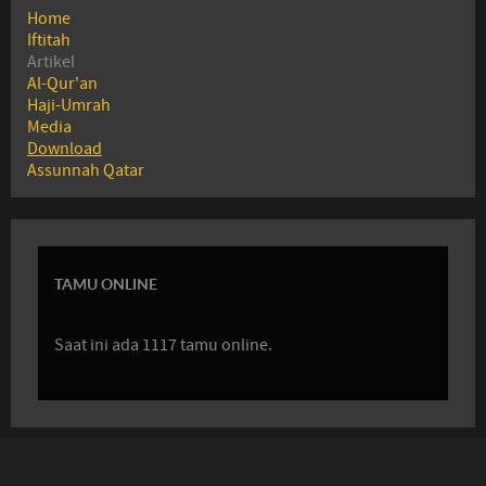
Home
Iftitah
Artikel
Al-Qur'an
Haji-Umrah
Media
Download
Assunnah Qatar
TAMU ONLINE
Saat ini ada 1117 tamu online.