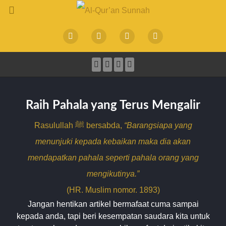
Raih Pahala yang Terus Mengalir
Rasulullah ﷺ bersabda,
“Barangsiapa yang
menunjuki kepada kebaikan maka dia akan
mendapatkan pahala seperti pahala orang yang
mengikutinya.”
(HR. Muslim nomor. 1893)
Jangan hentikan artikel bermafaat cuma sampai
kepada anda, tapi beri kesempatan saudara kita untuk