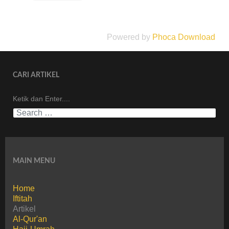
Powered by
Phoca Download
CARI ARTIKEL
Ketik dan Enter....
MAIN MENU
Home
Iftitah
Artikel
Al-Qur'an