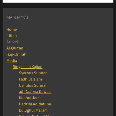
MAIN MENU
Home
Iftitah
Artikel
Al-Qur'an
Haji-Umrah
Media
Ringkasan Kajian
Syarhus Sunnah
Fadhlul Islam
Ushulus Sunnah
ad-Daa' wa Dawaa'
Kitabul Jami'
Hadzihi Aqidatuna
Bulughul Maram