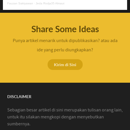
Fauzan Saktyawan
·
Jeda Rodja35 Almaut
Share Some Ideas
Punya artikel menarik untuk dipublikasikan? atau ada
ide yang perlu diungkapkan?
Kirim di Sini
DISCLAIMER
Sebagian besar artikel di sini merupakan tulisan orang lain,
untuk itu silakan mengkopi dengan menyebutkan
sumbernya.