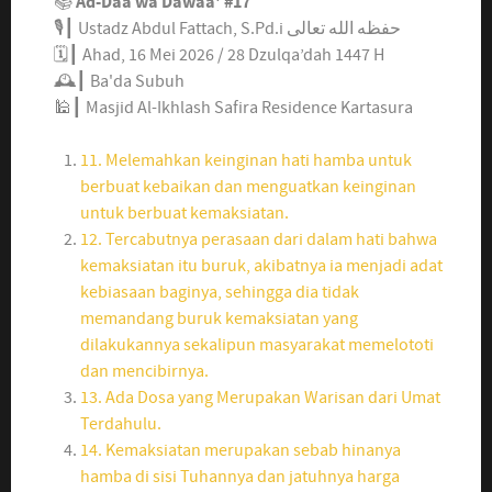
📚
Ad-Daa wa Dawaa' #17
🎙┃ Ustadz Abdul Fattach, S.Pd.i حفظه الله تعالى
🗓┃ Ahad, 16 Mei 2026 / 28 Dzulqa’dah 1447 H
🕰┃ Ba'da Subuh
🕌┃ Masjid Al-Ikhlash Safira Residence Kartasura
11. Melemahkan keinginan hati hamba untuk
berbuat kebaikan dan menguatkan keinginan
untuk berbuat kemaksiatan.
12. Tercabutnya perasaan dari dalam hati bahwa
kemaksiatan itu buruk, akibatnya ia menjadi adat
kebiasaan baginya, sehingga dia tidak
memandang buruk kemaksiatan yang
dilakukannya sekalipun masyarakat memelototi
dan mencibirnya.
13. Ada Dosa yang Merupakan Warisan dari Umat
Terdahulu.
14. Kemaksiatan merupakan sebab hinanya
hamba di sisi Tuhannya dan jatuhnya harga