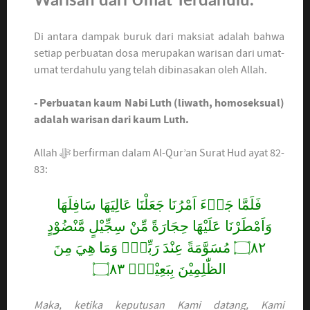
Di antara dampak buruk dari maksiat adalah bahwa
setiap perbuatan dosa merupakan warisan dari umat-
umat terdahulu yang telah dibinasakan oleh Allah.
- Perbuatan kaum Nabi Luth (liwath, homoseksual)
adalah warisan dari kaum Luth.
Allah ﷻ berfirman dalam Al-Qur’an Surat Hud ayat 82-
83:
فَلَمَّا جَاۤءَ اَمْرُنَا جَعَلْنَا عَالِيَهَا سَافِلَهَا
وَاَمْطَرْنَا عَلَيْهَا حِجَارَةً مِّنْ سِجِّيْلٍ مَّنْضُوْدٍ
۝٨٢ مُسَوَّمَةً عِنْدَ رَبِّكَۗ وَمَا هِيَ مِنَ
الظّٰلِمِيْنَ بِبَعِيْدٍࣖ ۝٨٣
Maka, ketika keputusan Kami datang, Kami