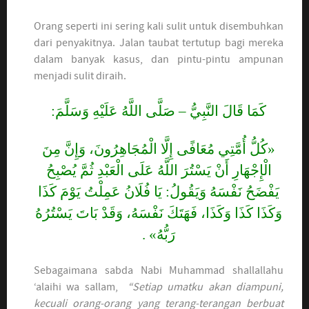
Orang seperti ini sering kali sulit untuk disembuhkan
dari penyakitnya. Jalan taubat tertutup bagi mereka
dalam banyak kasus, dan pintu-pintu ampunan
menjadi sulit diraih.
كَمَا قَالَ النَّبِيُّ – صَلَّى اللَّهُ عَلَيْهِ وَسَلَّمَ:
«كُلُّ أُمَّتِي مُعَافًى إِلَّا الْمُجَاهِرُونَ، وَإِنَّ مِنَ
الْإِجْهَارِ أَنْ يَسْتُرَ اللَّهُ عَلَى الْعَبْدِ ثُمَّ يُصْبِحُ
يَفْضَحُ نَفْسَهُ وَيَقُولُ: يَا فُلَانُ عَمِلْتُ يَوْمَ كَذَا
وَكَذَا كَذَا وَكَذَا، فَهَتَكَ نَفْسَهُ، وَقَدْ بَاتَ يَسْتُرُهُ
رَبُّهُ» .
Sebagaimana sabda Nabi Muhammad shallallahu
‘alaihi wa sallam,
“Setiap umatku akan diampuni,
kecuali orang-orang yang terang-terangan berbuat