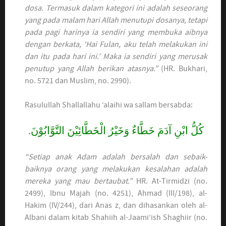
dosa. Termasuk dalam kategori ini adalah seseorang
yang pada malam hari Allah menutupi dosanya, tetapi
pada pagi harinya ia sendiri yang membuka aibnya
dengan berkata, ‘Hai Fulan, aku telah melakukan ini
dan itu pada hari ini.’ Maka ia sendiri yang merusak
penutup yang Allah berikan atasnya.”
(HR. Bukhari,
no. 5721 dan Muslim, no. 2990).
Rasulullah Shallallahu ‘alaihi wa sallam bersabda:
كُلُّ ابْنِ آدَمَ خَطَّاءٌ وَخَيْرُ الْخَطَّائِيْنَ التَّوَّابُوْنَ.
“Setiap anak Adam adalah bersalah dan sebaik-
baiknya orang yang melakukan kesalahan adalah
mereka yang mau bertaubat.”
HR. At-Tirmidzi (no.
2499), Ibnu Majah (no. 4251), Ahmad (III/198), al-
Hakim (IV/244), dari Anas z, dan dihasankan oleh al-
Albani dalam kitab Shahiih al-Jaami’ish Shaghiir (no.