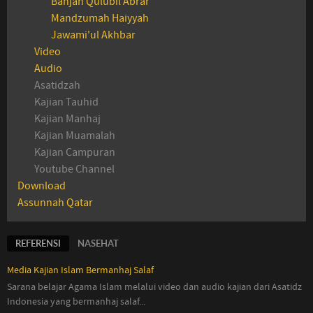
Bahjah Qulubil Abrar
Mandzumah Haiyyah
Jawami'ul Akhbar
Video
Audio
Asatidzah
Kajian Tauhid
Kajian Manhaj
Kajian Muamalah
Kajian Campuran
Youtube Channel
Download
Assunnah Qatar
REFERENSI
NASEHAT
Media Kajian Islam Bermanhaj Salaf
Sarana belajar Agama Islam melalui video dan audio kajian dari Asatidz
Indonesia
yang
bermanhaj salaf...