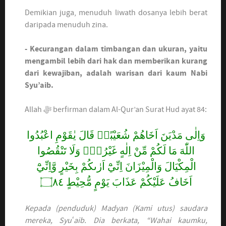
Demikian juga, menuduh liwath dosanya lebih berat
daripada menuduh zina.
- Kecurangan dalam timbangan dan ukuran, yaitu
mengambil lebih dari hak dan memberikan kurang
dari kewajiban, adalah warisan dari kaum Nabi
Syu’aib.
Allah ﷻ berfirman dalam Al-Qur’an Surat Hud ayat 84:
وَاِلٰى مَدْيَنَ اَخَاهُمْ شُعَيْبًاۗ قَالَ يٰقَوْمِ اعْبُدُوا
اللّٰهَ مَا لَكُمْ مِّنْ اِلٰهٍ غَيْرُهٗۗ وَلَا تَنْقُصُوا
الْمِكْيَالَ وَالْمِيْزَانَ اِنِّيْٓ اَرٰىكُمْ بِخَيْرٍ وَّاِنِّيْٓ
اَخَافُ عَلَيْكُمْ عَذَابَ يَوْمٍ مُّحِيْطٍ ۝٨٤
Kepada (penduduk) Madyan (Kami utus) saudara
mereka, Syuʻaib. Dia berkata, “Wahai kaumku,