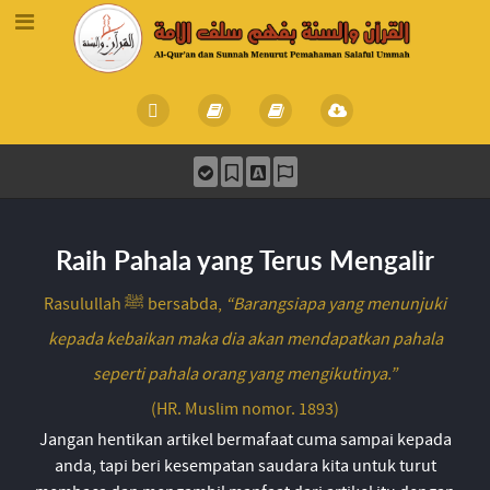
Raih Pahala yang Terus Mengalir
Rasulullah ﷺ bersabda,
“Barangsiapa yang menunjuki
kepada kebaikan maka dia akan mendapatkan pahala
seperti pahala orang yang mengikutinya.”
(HR. Muslim nomor. 1893)
Jangan hentikan artikel bermafaat cuma sampai kepada
anda, tapi beri kesempatan saudara kita untuk turut