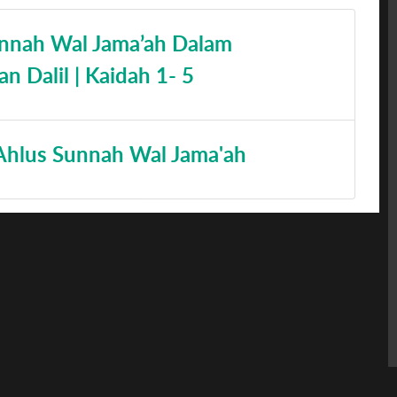
unnah Wal Jama’ah Dalam
Dalil | Kaidah 1- 5
 Ahlus Sunnah Wal Jama'ah