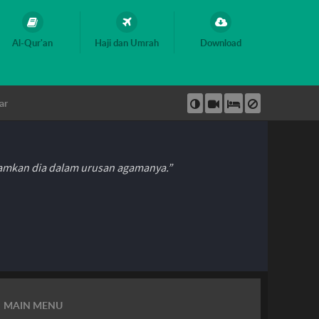
Al-Qur'an
Haji dan Umrah
Download
ar
hamkan dia dalam urusan agamanya.”
MAIN MENU