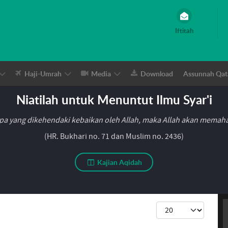
Iftitah
Haji-Umrah
Media
Download
Assunnah Qat
Niatilah untuk Menuntut Ilmu Syar'i
pa yang dikehendaki kebaikan oleh Allah, maka Allah akan mema
(HR. Bukhari no. 71 dan Muslim no. 2436)
Kajian Aqidah
Tampilkan #