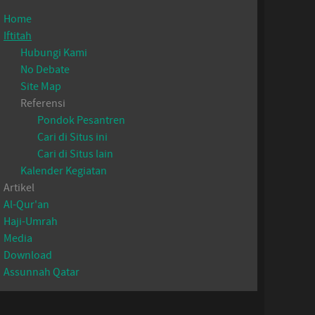
Home
Iftitah
Hubungi Kami
No Debate
Site Map
Referensi
Pondok Pesantren
Cari di Situs ini
Cari di Situs lain
Kalender Kegiatan
Artikel
Al-Qur'an
Haji-Umrah
Media
Download
Assunnah Qatar