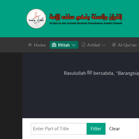
Home
Iftitah
Artikel
Al-Qur'an
Rasulullah ﷺ bersabda,
“Barangsia
Enter Part of Title
Filter
Clear