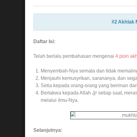
Daftar Isi:
Telah berlalu pembahasan mengenai
Menyembah-Nya semata dan tidak memaling
Menjauhi kemusyrikan, sarananya, dan seg
Setia kepada orang-orang yang beriman dan
Bertakwa kepada Allah ﷻ setiap saat, merasa diawasi Allah ﷻ dan yakin bahwa Dia bersama kita
melalui ilmu-Nya.
Selanjutnya: