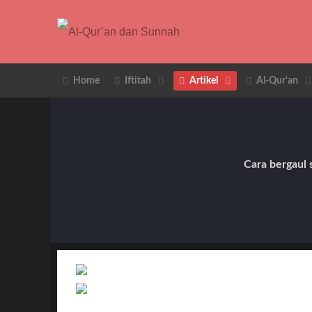
Home
Iftitah
Artikel
Al-Qur'an
Cara bergaul 