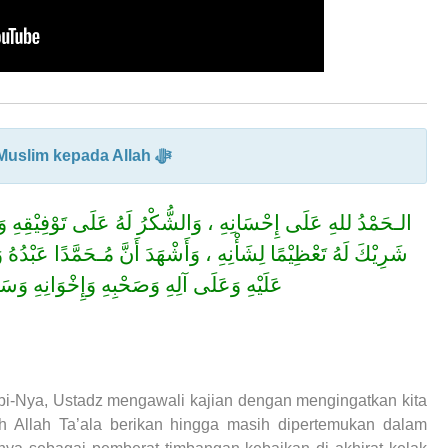
#1 Akhlak Muslim kepada Allah ﷻ
الـحَمْدُ للهِ عَلَى إِحْسَانِهِ ، وَالشُّكْرُ لَهُ عَلَى تَوْفِيْقِهِ وَامْتِن
شَرِيْكَ لَهُ تَعْظِيْمًا لِشَأْنِهِ ، وَأَشْهَدَ أَنَّ مُـحَمَّدًا عَبْدُ
عَلَيْهِ وَعَلَى آلِهِ وَصَحْبِهِ وَإِخْوَانِهِ وَسَلَّم
bi-Nya, Ustadz mengawali kajian dengan mengingatkan kita
ah Allah Ta’ala berikan hingga masih dipertemukan dalam