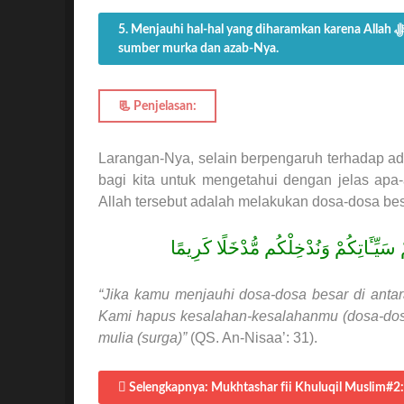
5. Menjauhi hal-hal yang diharamkan karena Allah ﷻ telah mengharamkannya dan karena hal-hal tersebut merupakan
sumber murka dan azab-Nya.
📃 Penjelasan:
Larangan-Nya, selain berpengaruh terhadap ad
bagi kita untuk mengetahui dengan jelas apa-
Allah tersebut adalah melakukan dosa-dosa bes
 سَيِّـَٔاتِكُمْ وَنُدْخِلْكُم مُّدْخَلًا كَرِيمًا
“Jika kamu menjauhi dosa-dosa besar di anta
Kami hapus kesalahan-kesalahanmu (dosa-dos
mulia (surga)”
(QS. An-Nisaa’: 31).