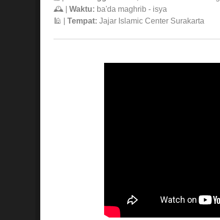
🕰 |
Waktu:
ba'da maghrib - isya
🕌 |
Tempat:
Jajar Islamic Center Surakarta