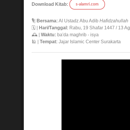
Download Kitab:
s-alamri.com
🎙|
Bersama:
Al Ustadz Abu Adib
Hafidzahullah
🗓 |
Hari/Tanggal:
Rabu, 19 Shafar 1447 / 13 A
🕰 |
Waktu:
ba'da maghrib - isya
🕌 |
Tempat:
Jajar Islamic Center Surakarta