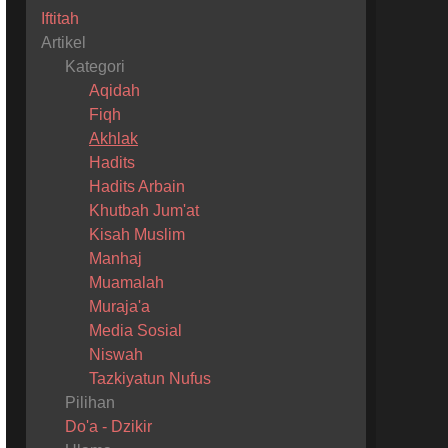
Iftitah
Artikel
Kategori
Aqidah
Fiqh
Akhlak
Hadits
Hadits Arbain
Khutbah Jum'at
Kisah Muslim
Manhaj
Muamalah
Muraja'a
Media Sosial
Niswah
Tazkiyatun Nufus
Pilihan
Do'a - Dzikir