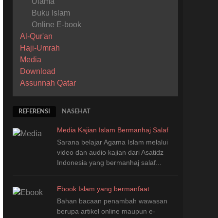
Ulama
Buku Islam
Online E-book
Al-Qur'an
Haji-Umrah
Media
Download
Assunnah Qatar
REFERENSI
NASEHAT
Media Kajian Islam Bermanhaj Salaf
Sarana belajar Agama Islam melalui
video dan audio kajian dari Asatidz
Indonesia
yang
bermanhaj salaf...
Ebook Islam yang bermanfaat.
Bahan bacaan penambah wawasan
berupa artikel online maupun e-