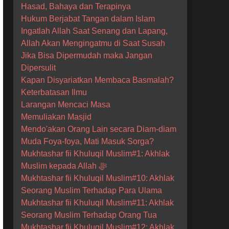
Hasad, Bahaya dan Terapinya
Hukum Berjabat Tangan dalam Islam
Ingatlah Allah Saat Senang dan Lapang,
Allah Akan Mengingatmu di Saat Susah
Jika Bisa Dipermudah maka Jangan
Dipersulit
Kapan Disyariatkan Membaca Basmalah?
Keterbatasan Ilmu
Larangan Mencaci Masa
Memuliakan Masjid
Mendo'akan Orang Lain secara Diam-diam
Muda Foya-foya, Mati Masuk Sorga?
Mukhtashar fii Khuluqil Muslim#1: Akhlak
Muslim kepada Allah ﷻ
Mukhtashar fii Khuluqil Muslim#10: Akhlak
Seorang Muslim Terhadap Para Ulama
Mukhtashar fii Khuluqil Muslim#11: Akhlak
Seorang Muslim Terhadap Orang Tua
Mukhtashar fii Khuluqil Muslim#12: Akhlak