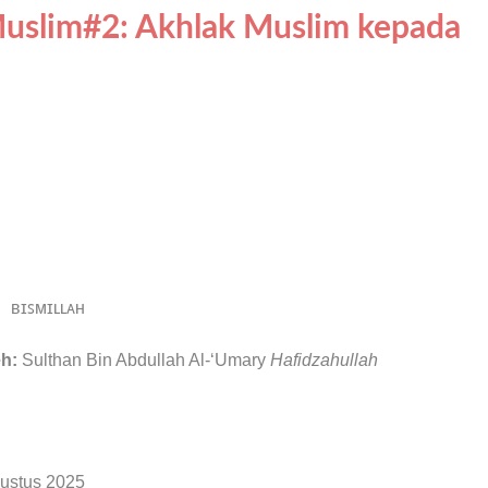
Muslim#2: Akhlak Muslim kepada
ʙɪꜱᴍɪʟʟᴀʜ
h:
Sulthan Bin Abdullah Al-‘Umary
Hafidzahullah
gustus 2025