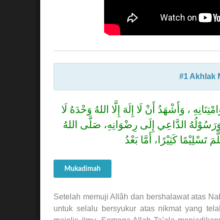
َانِهِ ، وَأَشْهَدُ أَنْ لَا إِلَهَ إِلَّا اللهُ وَحْدَهُ لَا
هُ وَرَسُوْلُهُ الدَّاعِي إِلَى رِضْوَانِهِ، صَلَّى اللهُ
َ تَسْلِيْمًا كَثِيْرًا، أَمَّا بَعْدُ
Mukadimah
Setelah memuji Allâh dan bershalawat atas Na
untuk selalu bersyukur atas nikmat yang tel