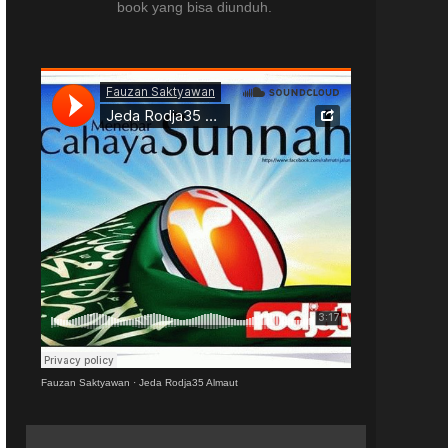
book yang bisa diunduh.
Fauzan Saktyawan
·
Jeda Rodja35 Almaut