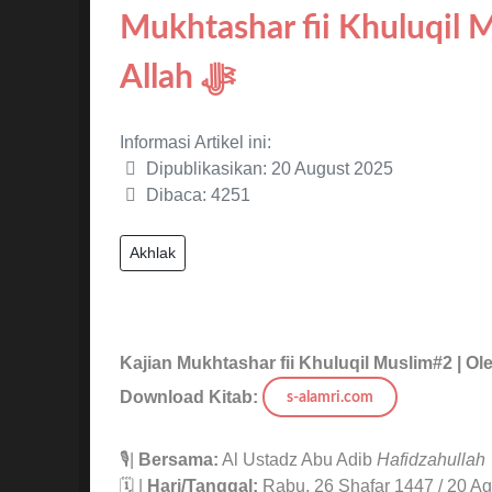
Mukhtashar fii Khuluqil 
Allah ﷻ
Informasi Artikel ini:
Dipublikasikan: 20 August 2025
Dibaca: 4251
Akhlak
Kajian Mukhtashar fii Khuluqil Muslim#2 |
Ole
Download Kitab:
s-alamri.com
🎙|
Bersama:
Al Ustadz Abu Adib
Hafidzahullah
🗓 |
Hari/Tanggal:
Rabu, 26 Shafar 1447 / 20 A