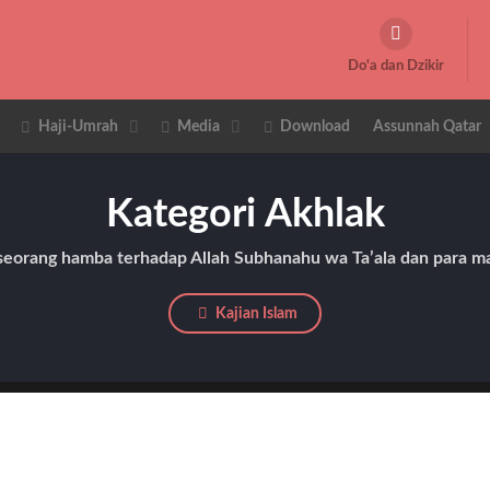
Do'a dan Dzikir
Haji-Umrah
Media
Download
Assunnah Qatar
Kategori Akhlak
seorang hamba terhadap Allah Subhanahu wa Ta’ala dan para ma
Kajian Islam