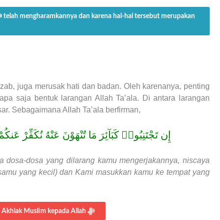
zab, juga merusak hati dan badan. Oleh karenanya, penting
apa saja bentuk larangan Allah Ta’ala. Di antara larangan
ar. Sebagaimana Allah Ta’ala berfirman,
إِن تَجْتَنِبُوا۟ كَبَآئِرَ مَا تُنْهَوْنَ عَنْهُ نُكَفِّرْ عَنكُمْ
ra dosa-dosa yang dilarang kamu mengerjakannya, niscaya
amu yang kecil) dan Kami masukkan kamu ke tempat yang
Selengkapnya: Mukhtashar fii Khuluqil Muslim#2: Akhlak Muslim kepada Allah ﷻ