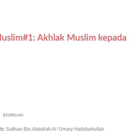
Muslim#1: Akhlak Muslim kepada
ʙɪꜱᴍɪʟʟᴀʜ
h:
Sulthan Bin Abdullah Al-‘Umary
Hafidzahullah