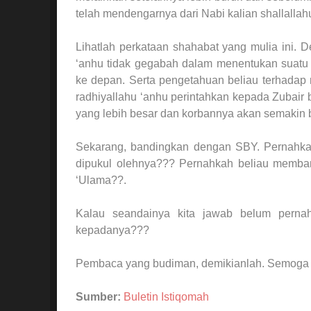
telah mendengarnya dari Nabi kalian shallallahu
Lihatlah perkataan shahabat yang mulia ini.
‘anhu tidak gegabah dalam menentukan suatu
ke depan. Serta pengetahuan beliau terhadap 
radhiyallahu ‘anhu perintahkan kepada Zubair 
yang lebih besar dan korbannya akan semakin 
Sekarang, bandingkan dengan SBY. Pernahkah
dipukul olehnya??? Pernahkah beliau memba
‘Ulama??.
Kalau seandainya kita jawab belum perna
kepadanya???
Pembaca yang budiman, demikianlah. Semoga ri
Sumber:
Buletin Istiqomah