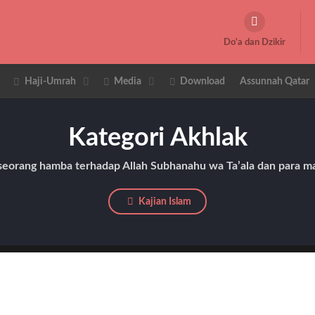
Do'a dan Dzikir
Haji-Umrah
Media
Download
Assunnah Qatar
Kategori Akhlak
seorang hamba terhadap Allah Subhanahu wa Ta’ala dan para ma
Kajian Islam