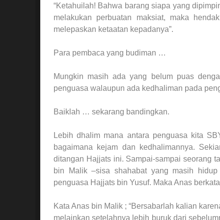
“Ketahuilah! Bahwa barang siapa yang dipimpin
melakukan perbuatan maksiat, maka hendakl
melepaskan ketaatan kepadanya”.
Para pembaca yang budiman …
Mungkin masih ada yang belum puas dengan h
penguasa walaupun ada kedhaliman pada peng
Baiklah … sekarang bandingkan.
Lebih dhalim mana antara penguasa kita SBY
bagaimana kejam dan kedhalimannya. Sekia
ditangan Hajjats ini. Sampai-sampai seorang t
bin Malik –sisa shahabat yang masih hidup
penguasa Hajjats bin Yusuf. Maka Anas berkat
Kata Anas bin Malik ; “Bersabarlah kalian kar
melainkan setelahnya lebih buruk dari sebelu