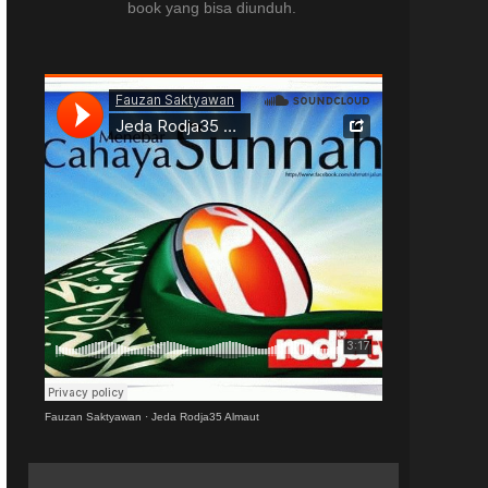
book yang bisa diunduh.
Fauzan Saktyawan
·
Jeda Rodja35 Almaut