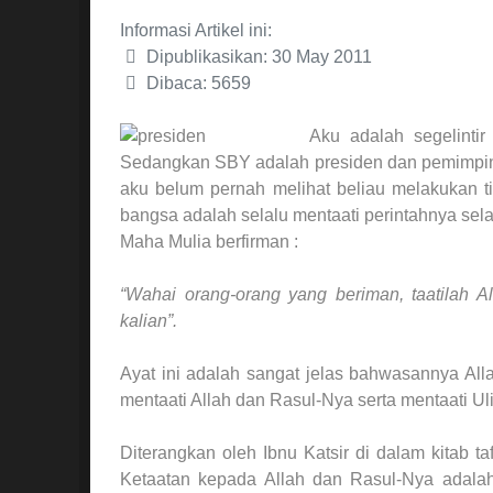
Informasi Artikel ini:
Dipublikasikan: 30 May 2011
Dibaca: 5659
Aku adalah segelintir
Sedangkan SBY adalah presiden dan pemimpink
aku belum pernah melihat beliau melakukan t
bangsa adalah selalu mentaati perintahnya sela
Maha Mulia berfirman :
“Wahai orang-orang yang beriman, taatilah All
kalian”.
Ayat ini adalah sangat jelas bahwasannya Al
mentaati Allah dan Rasul-Nya serta mentaati Uli
Diterangkan oleh Ibnu Katsir di dalam kitab t
Ketaatan kepada Allah dan Rasul-Nya adalah