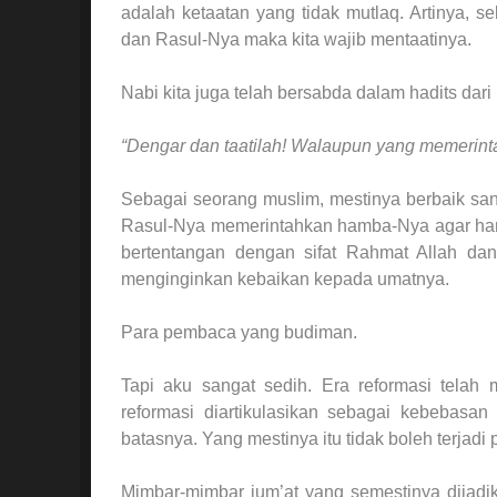
adalah ketaatan yang tidak mutlaq. Artinya, se
dan Rasul-Nya maka kita wajib mentaatinya.
Nabi kita juga telah bersabda dalam hadits dari 
“Dengar dan taatilah! Walaupun yang memerinta
Sebagai seorang muslim, mestinya berbaik sa
Rasul-Nya memerintahkan hamba-Nya agar hamba
bertentangan dengan sifat Rahmat Allah dan
menginginkan kebaikan kepada umatnya.
Para pembaca yang budiman.
Tapi aku sangat sedih. Era reformasi telah
reformasi diartikulasikan sebagai kebebasa
batasnya. Yang mestinya itu tidak boleh terjadi
Mimbar-mimbar jum’at yang semestinya dijad