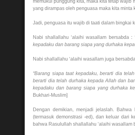
memukul punggung kita, maka kita tetap wajib 
yang dirampas oleh penguasa maka kita minta 
Jadi, penguasa itu wajib di taati dalam bingkai
Nabi shallallahu ‘alaihi wasallam bersabda :
“
kepadaku dan barang siapa yang durhaka kepad
Nabi shallallahu ‘alaihi wasallam juga bersabda
“Barang siapa taat kepadaku, berarti dia tel
berarti dia telah durhaka kepada Allah dan bar
kepadaku dan barang siapa yang durhaka kep
Bukhari-Muslim]
Dengan demikian, menjadi jelaslah. Bahwa k
(termasuk demonstrasi -ed), dan keluar dari k
bahwa Rasulullah shallallahu ‘alaihi wasallam 