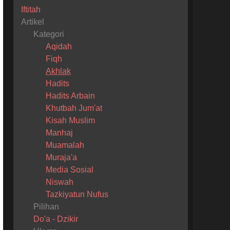
Iftitah
Artikel
Kategori
Aqidah
Fiqh
Akhlak
Hadits
Hadits Arbain
Khutbah Jum'at
Kisah Muslim
Manhaj
Muamalah
Muraja'a
Media Sosial
Niswah
Tazkiyatun Nufus
Pilihan
Do'a - Dzikir