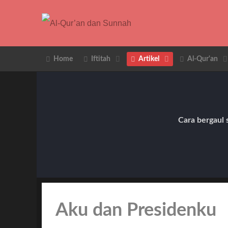
Home
Iftitah
Artikel
Al-Qur'an
Cara bergaul 
Aku dan Presidenku