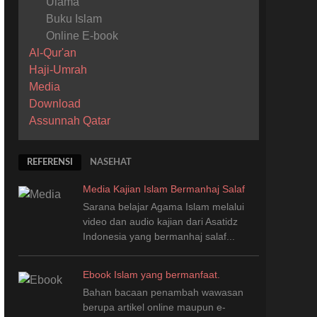
Ulama
Buku Islam
Online E-book
Al-Qur'an
Haji-Umrah
Media
Download
Assunnah Qatar
REFERENSI
NASEHAT
Media Kajian Islam Bermanhaj Salaf
Sarana belajar Agama Islam melalui
video dan audio kajian dari Asatidz
Indonesia
yang
bermanhaj salaf...
Ebook Islam yang bermanfaat.
Bahan bacaan penambah wawasan
berupa artikel online maupun e-