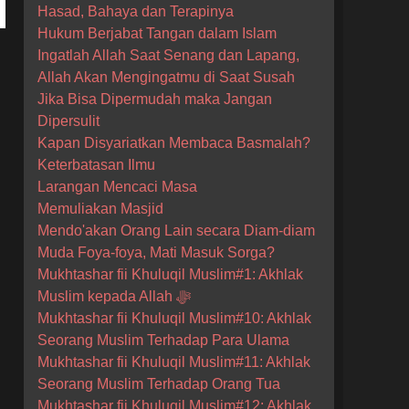
Hasad, Bahaya dan Terapinya
Hukum Berjabat Tangan dalam Islam
Ingatlah Allah Saat Senang dan Lapang,
Allah Akan Mengingatmu di Saat Susah
Jika Bisa Dipermudah maka Jangan
Dipersulit
Kapan Disyariatkan Membaca Basmalah?
Keterbatasan Ilmu
Larangan Mencaci Masa
Memuliakan Masjid
Mendo'akan Orang Lain secara Diam-diam
Muda Foya-foya, Mati Masuk Sorga?
Mukhtashar fii Khuluqil Muslim#1: Akhlak
Muslim kepada Allah ﷻ
Mukhtashar fii Khuluqil Muslim#10: Akhlak
Seorang Muslim Terhadap Para Ulama
Mukhtashar fii Khuluqil Muslim#11: Akhlak
Seorang Muslim Terhadap Orang Tua
Mukhtashar fii Khuluqil Muslim#12: Akhlak