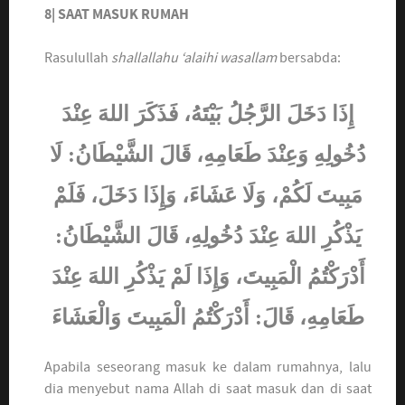
8| SAAT MASUK RUMAH
Rasulullah
shallallahu ‘alaihi wasallam
bersabda:
إِذَا دَخَلَ الرَّجُلُ بَيْتَهُ، فَذَكَرَ اللهَ عِنْدَ
دُخُولِهِ وَعِنْدَ طَعَامِهِ، قَالَ الشَّيْطَانُ: لَا
مَبِيتَ لَكُمْ، وَلَا عَشَاءَ، وَإِذَا دَخَلَ، فَلَمْ
يَذْكُرِ اللهَ عِنْدَ دُخُولِهِ، قَالَ الشَّيْطَانُ:
أَدْرَكْتُمُ الْمَبِيتَ، وَإِذَا لَمْ يَذْكُرِ اللهَ عِنْدَ
طَعَامِهِ، قَالَ: أَدْرَكْتُمُ الْمَبِيتَ وَالْعَشَاءَ
Apabila seseorang masuk ke dalam rumahnya, lalu
dia menyebut nama Allah di saat masuk dan di saat