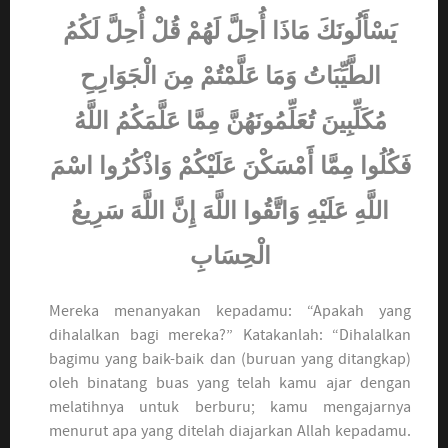
يَسْأَلُونَكَ مَاذَا أُحِلَّ لَهُمْ قُلْ أُحِلَّ لَكُمُ
الطَّيِّبَاتُ وَمَا عَلَّمْتُمْ مِنَ الْجَوَارِحِ
مُكَلِّبِينَ تُعَلِّمُونَهُنَّ مِمَّا عَلَّمَكُمُ اللَّهُ
فَكُلُوا مِمَّا أَمْسَكْنَ عَلَيْكُمْ وَاذْكُرُوا اسْمَ
اللَّهِ عَلَيْهِ وَاتَّقُوا اللَّهَ إِنَّ اللَّهَ سَرِيعُ
الْحِسَابِ
Mereka menanyakan kepadamu: “Apakah yang
dihalalkan bagi mereka?” Katakanlah: “Dihalalkan
bagimu yang baik-baik dan (buruan yang ditangkap)
oleh binatang buas yang telah kamu ajar dengan
melatihnya untuk berburu; kamu mengajarnya
menurut apa yang ditelah diajarkan Allah kepadamu.