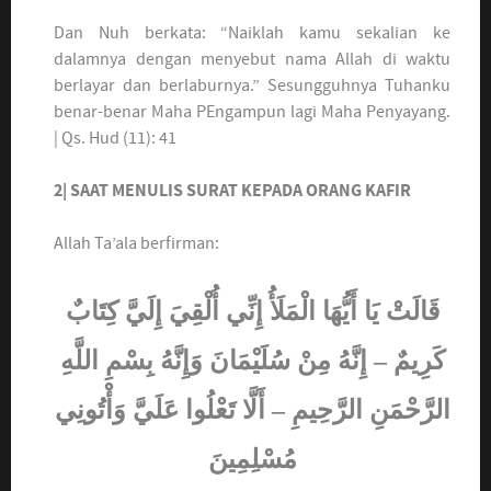
Dan Nuh berkata: “Naiklah kamu sekalian ke
dalamnya dengan menyebut nama Allah di waktu
berlayar dan berlaburnya.” Sesungguhnya Tuhanku
benar-benar Maha PEngampun lagi Maha Penyayang.
| Qs. Hud (11): 41
2| SAAT MENULIS SURAT KEPADA ORANG KAFIR
Allah Ta’ala berfirman:
قَالَتْ يَا أَيُّهَا الْمَلَأُ إِنِّي أُلْقِيَ إِلَيَّ كِتَابٌ
كَرِيمٌ – إِنَّهُ مِنْ سُلَيْمَانَ وَإِنَّهُ بِسْمِ اللَّهِ
الرَّحْمَنِ الرَّحِيمِ – أَلَّا تَعْلُوا عَلَيَّ وَأْتُونِي
مُسْلِمِينَ