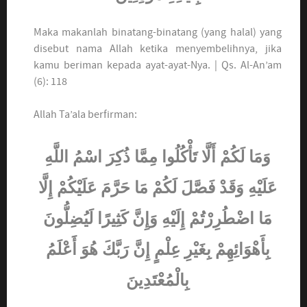
Maka makanlah binatang-binatang (yang halal) yang
disebut nama Allah ketika menyembelihnya, jika
kamu beriman kepada ayat-ayat-Nya. | Qs. Al-An’am
(6): 118
Allah Ta’ala berfirman:
وَمَا لَكُمْ أَلَّا تَأْكُلُوا مِمَّا ذُكِرَ اسْمُ اللَّهِ
عَلَيْهِ وَقَدْ فَصَّلَ لَكُمْ مَا حَرَّمَ عَلَيْكُمْ إِلَّا
مَا اضْطُرِرْتُمْ إِلَيْهِ وَإِنَّ كَثِيرًا لَيُضِلُّونَ
بِأَهْوَائِهِمْ بِغَيْرِ عِلْمٍ إِنَّ رَبَّكَ هُوَ أَعْلَمُ
بِالْمُعْتَدِينَ