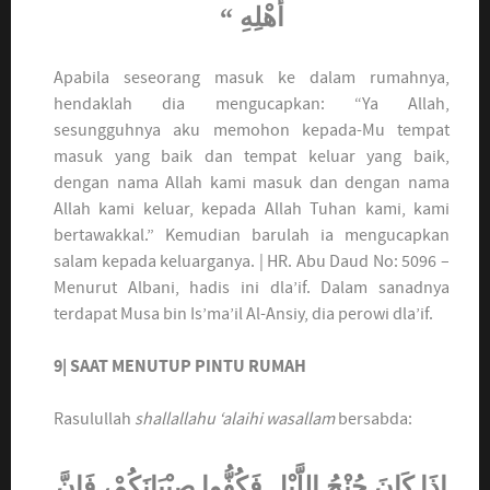
أَهْلِهِ “
Apabila seseorang masuk ke dalam rumahnya,
hendaklah dia mengucapkan: “Ya Allah,
sesungguhnya aku memohon kepada-Mu tempat
masuk yang baik dan tempat keluar yang baik,
dengan nama Allah kami masuk dan dengan nama
Allah kami keluar, kepada Allah Tuhan kami, kami
bertawakkal.” Kemudian barulah ia mengucapkan
salam kepada keluarganya. | HR. Abu Daud No: 5096 –
Menurut Albani, hadis ini dla’if. Dalam sanadnya
terdapat Musa bin Is’ma’il Al-Ansiy, dia perowi dla’if.
9| SAAT MENUTUP PINTU RUMAH
Rasulullah
shallallahu ‘alaihi wasallam
bersabda:
إِذَا كَانَ جُنْحُ اللَّيْلِ فَكُفُّوا صِبْيَانَكُمْ، فَإِنَّ