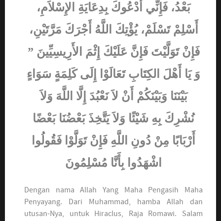
بَعْدُ، فَإِنِّي أَدْعُوكَ بِدِعَايَةِ الإِسْلاَمِ،
أَسْلِمْ تَسْلَمْ، يُؤْتِكَ اللَّهُ أَجْرَكَ مَرَّتَيْنِ،
فَإِنْ تَوَلَّيْتَ فَإِنَّ عَلَيْكَ إِثْمَ الأَرِيسِيِّينَ ”
وَ يَا أَهْلَ الكِتَابِ تَعَالَوْا إِلَى كَلِمَةٍ سَوَاءٍ
بَيْنَنَا وَبَيْنَكُمْ أَنْ لاَ نَعْبُدَ إِلَّا اللَّهَ وَلاَ
نُشْرِكَ بِهِ شَيْئًا وَلاَ يَتَّخِذَ بَعْضُنَا بَعْضًا
أَرْبَابًا مِنْ دُونِ اللَّهِ فَإِنْ تَوَلَّوْا فَقُولُوا
اشْهَدُوا بِأَنَّا مُسْلِمُونَ
Dengan nama Allah Yang Maha Pengasih Maha
Penyayang. Dari Muhammad, hamba Allah dan
utusan-Nya, untuk Hiraclus, Raja Romawi. Salam