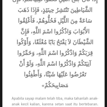
الشَّيَاطِينَ تَنْتَشِرُ حِينَئِذٍ، فَإِذَا ذَهَبَ
سَاعَةٌ مِنَ اللَّيْلِ فَحُلُّوهُمْ، فَأَغْلِقُوا
الأَبْوَابَ وَاذْكُرُوا اسْمَ اللَّهِ، فَإِنَّ
الشَّيْطَانَ لاَ يَفْتَحُ بَابًا مُغْلَقًا، وَأَوْكُوا
قِرَبَكُمْ وَاذْكُرُوا اسْمَ اللَّهِ، وَخَمِّرُوا
آنِيَتَكُمْ وَاذْكُرُوا اسْمَ اللَّهِ، وَلَوْ أَنْ
تَعْرُضُوا عَلَيْهَا شَيْئًا، وَأَطْفِئُوا
مَصَابِيحَكُمْ»
Apabila sayap malam telah tiba, maka tahanlah anak-
anak kecil kalian, karena setan saat itu bertebaran.