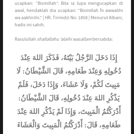
ucapkan: “Bismillah”. Bila ia lupa mengucapkan di
awal, hendaklah dia ucapkan: “Bismillah fii awwalihi
wa aakhirihi.” | HR. Tirmidzi No: 1858 | Menurut Albani,
hadis ini sahih.
Rasulullah
shallallahu ‘alaihi wasallam
bersabda:
إِذَا دَخَلَ الرَّجُلُ بَيْتَهُ، فَذَكَرَ اللهَ عِنْدَ
دُخُولِهِ وَعِنْدَ طَعَامِهِ، قَالَ الشَّيْطَانُ: لَا
مَبِيتَ لَكُمْ، وَلَا عَشَاءَ، وَإِذَا دَخَلَ، فَلَمْ
يَذْكُرِ اللهَ عِنْدَ دُخُولِهِ، قَالَ الشَّيْطَانُ:
أَدْرَكْتُمُ الْمَبِيتَ، وَإِذَا لَمْ يَذْكُرِ اللهَ عِنْدَ
طَعَامِهِ، قَالَ: أَدْرَكْتُمُ الْمَبِيتَ وَالْعَشَاءَ