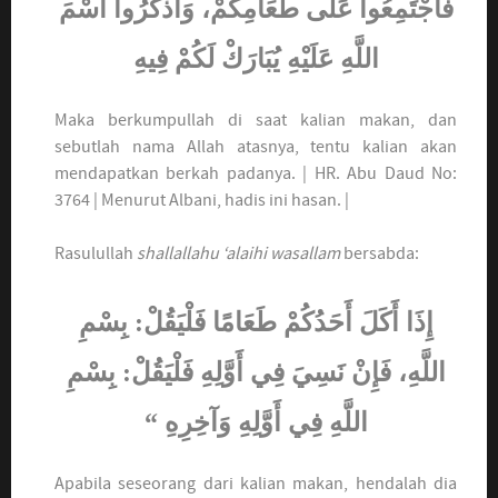
فَاجْتَمِعُوا عَلَى طَعَامِكُمْ، وَاذْكُرُوا اسْمَ
اللَّهِ عَلَيْهِ يُبَارَكْ لَكُمْ فِيهِ
Maka berkumpullah di saat kalian makan, dan
sebutlah nama Allah atasnya, tentu kalian akan
mendapatkan berkah padanya. | HR. Abu Daud No:
3764 | Menurut Albani, hadis ini hasan. |
Rasulullah
shallallahu ‘alaihi wasallam
bersabda:
إِذَا أَكَلَ أَحَدُكُمْ طَعَامًا فَلْيَقُلْ: بِسْمِ
اللَّهِ، فَإِنْ نَسِيَ فِي أَوَّلِهِ فَلْيَقُلْ: بِسْمِ
اللَّهِ فِي أَوَّلِهِ وَآخِرِهِ “
Apabila seseorang dari kalian makan, hendalah dia