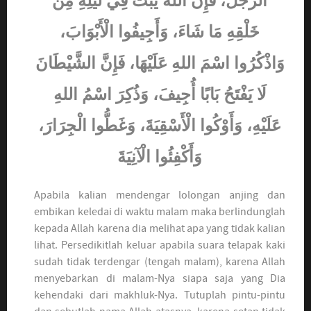
الرِّجْلُ، فَإِنَّ اللهَ يَبُثُّ فِي لَيْلِهِ مِنْ
خَلْقِهِ مَا شَاءَ، وَأَجِيفُوا الْأَبْوَابَ،
وَاذْكُرُوا اسْمَ اللهِ عَلَيْهَا، فَإِنَّ الشَّيْطَانَ
لَا يَفْتَحُ بَابًا أُجِيفَ، وَذُكِرَ اسْمُ اللهِ
عَلَيْهِ، وَأَوْكُوا الْأَسْقِيَةَ، وَغَطُّوا الْجِرَارَ،
وَأَكْفِئُوا الْآنِيَةَ
Apabila kalian mendengar lolongan anjing dan
embikan keledai di waktu malam maka berlindunglah
kepada Allah karena dia melihat apa yang tidak kalian
lihat. Persedikitlah keluar apabila suara telapak kaki
sudah tidak terdengar (tengah malam), karena Allah
menyebarkan di malam-Nya siapa saja yang Dia
kehendaki dari makhluk-Nya. Tutuplah pintu-pintu