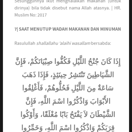
Sesungguhnya ikut menghalalkan makanan (untuk
dirinya) bila tidak disebut nama Allah atasnya. | HR.
Muslim No: 2017
7| SAAT MENUTUP WADAH MAKANAN DAN MINUMAN
Rasulullah
shallallahu ‘alaihi wasallam
bersabda:
إِذَا كَانَ جُنْحُ اللَّيْلِ فَكُفُّوا صِبْيَانَكُمْ، فَإِنَّ
الشَّيَاطِينَ تَنْتَشِرُ حِينَئِذٍ، فَإِذَا ذَهَبَ
سَاعَةٌ مِنَ اللَّيْلِ فَحُلُّوهُمْ، فَأَغْلِقُوا
الأَبْوَابَ وَاذْكُرُوا اسْمَ اللَّهِ، فَإِنَّ
الشَّيْطَانَ لاَ يَفْتَحُ بَابًا مُغْلَقًا، وَأَوْكُوا
قِرَبَكُمْ وَاذْكُرُوا اسْمَ اللَّهِ، وَخَمِّرُوا