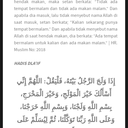
hendak makan, maka setan berkata: “Tidak ada
tempat bermalam dan tidak ada makan malam.” Dan
apabila dia masuk, lalu tidak menyebut nama Allah di
saat masuk, setan berkata; “Kalian sekarang punya
tempat bermalam.” Dan apabila tidak menyebut nama
Allah di saat hendak makan, dia berkata: “Ada tempat
bermalam untuk kalian dan ada makan malam.” | HR.
Muslim No: 2018
HADIS DLA’IF
إِذَا وَلَجَ الرَّجُلُ بَيْتَهُ، فَلْيَقُلْ: اللَّهُمَّ إِنِّي
أَسْأَلُكَ خَيْرَ الْمَوْلَجِ، وَخَيْرَ الْمَخْرَجِ،
بِسْمِ اللَّهِ وَلَجْنَا، وَبِسْمِ اللَّهِ خَرَجْنَا،
وَعَلَى اللَّهِ رَبِّنَا تَوَكَّلْنَا، ثُمَّ لِيُسَلِّمْ عَلَى