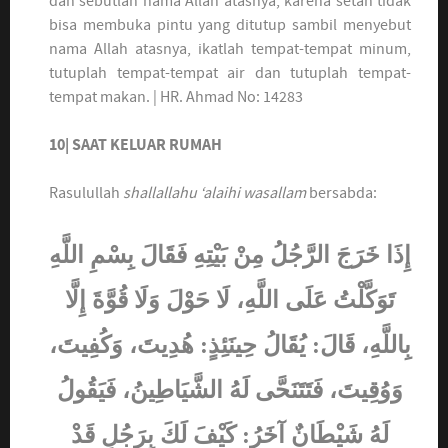
dan sebutlah nama Allah atasnya, karena setan tidak
bisa membuka pintu yang ditutup sambil menyebut
nama Allah atasnya, ikatlah tempat-tempat minum,
tutuplah tempat-tempat air dan tutuplah tempat-
tempat makan. | HR. Ahmad No: 14283
10| SAAT KELUAR RUMAH
Rasulullah
shallallahu ‘alaihi wasallam
bersabda:
إِذَا خَرَجَ الرَّجُلُ مِنْ بَيْتِهِ فَقَالَ بِسْمِ اللَّهِ
تَوَكَّلْتُ عَلَى اللَّهِ، لَا حَوْلَ وَلَا قُوَّةَ إِلَّا
بِاللَّهِ، قَالَ: يُقَالُ حِينَئِذٍ: هُدِيتَ، وَكُفِيتَ،
وَوُقِيتَ، فَتَتَنَحَّى لَهُ الشَّيَاطِينُ، فَيَقُولُ
لَهُ شَيْطَانٌ آخَرُ: كَيْفَ لَكَ بِرَجُلٍ قَدْ