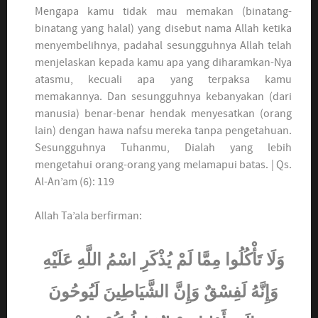
Mengapa kamu tidak mau memakan (binatang-
binatang yang halal) yang disebut nama Allah ketika
menyembelihnya, padahal sesungguhnya Allah telah
menjelaskan kepada kamu apa yang diharamkan-Nya
atasmu, kecuali apa yang terpaksa kamu
memakannya. Dan sesungguhnya kebanyakan (dari
manusia) benar-benar hendak menyesatkan (orang
lain) dengan hawa nafsu mereka tanpa pengetahuan.
Sesungguhnya Tuhanmu, Dialah yang lebih
mengetahui orang-orang yang melamapui batas. | Qs.
Al-An’am (6): 119
Allah Ta’ala berfirman:
وَلَا تَأْكُلُوا مِمَّا لَمْ يُذْكَرِ اسْمُ اللَّهِ عَلَيْهِ
وَإِنَّهُ لَفِسْقٌ وَإِنَّ الشَّيَاطِينَ لَيُوحُونَ