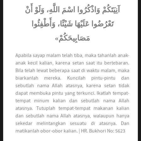
آنِيَتَكُمْ وَاذْكُرُوا اسْمَ اللَّهِ، وَلَوْ أَنْ
تَعْرُضُوا عَلَيْهَا شَيْئًا، وَأَطْفِئُوا
مَصَابِيحَكُمْ»
Apabila sayap malam telah tiba, maka tahanlah anak-
anak kecil kalian, karena setan saat itu bertebaran.
Bila telah lewat beberapa saat di waktu malam, maka
biarkanlah mereka. Kuncilah pintu-pintu dan
sebutlah nama Allah atasnya, karena setan tidak
dapat membuka pintu yang terkunci. Ikatlah tempat-
tempat minum kalian dan sebutlah nama Allah
atasnya. Tutuplah tempat-tempat makanan kalian
dan sebutlah nama Allah atasnya, walaupun hanya
sekedar melintangkan sesuatu di atasnya. Dan
matikanlah obor-obor kalian. | HR. Bukhori No: 5623