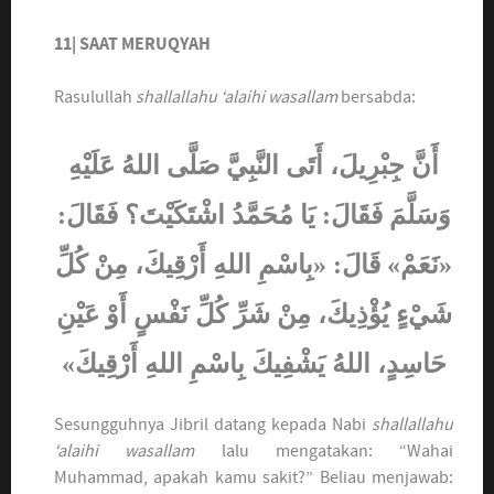
11| SAAT MERUQYAH
Rasulullah
shallallahu ‘alaihi wasallam
bersabda:
أَنَّ جِبْرِيلَ، أَتَى النَّبِيَّ صَلَّى اللهُ عَلَيْهِ
وَسَلَّمَ فَقَالَ: يَا مُحَمَّدُ اشْتَكَيْتَ؟ فَقَالَ:
«نَعَمْ» قَالَ: «بِاسْمِ اللهِ أَرْقِيكَ، مِنْ كُلِّ
شَيْءٍ يُؤْذِيكَ، مِنْ شَرِّ كُلِّ نَفْسٍ أَوْ عَيْنِ
حَاسِدٍ، اللهُ يَشْفِيكَ بِاسْمِ اللهِ أَرْقِيكَ»
Sesungguhnya Jibril datang kepada Nabi
shallallahu
‘alaihi wasallam
lalu mengatakan: “Wahai
Muhammad, apakah kamu sakit?” Beliau menjawab: