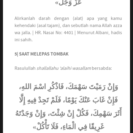
عَزَّ وَجَلَّ»
Alirkanlah darah dengan (alat) apa yang kamu
kehendaki (asal tajam), dan sebutlah nama Allah azza
wa jalla. | HR. Nasai No: 4401 | Menurut Albani, hadis
ini sahih.
5| SAAT MELEPAS TOMBAK
Rasulullah
shallallahu ‘alaihi wasallam
bersabda:
وَإِنْ رَمَيْتَ سَهْمَكَ، فَاذْكُرِ اسْمَ اللهِ،
فَإِنْ غَابَ عَنْكَ يَوْمًا، فَلَمْ تَجِدْ فِيهِ إِلَّا
أَثَرَ سَهْمِكَ، فَكُلْ إِنْ شِئْتَ، وَإِنْ وَجَدْتَهُ
غَرِيقًا فِي الْمَاءِ، فَلَا تَأْكُلْ»