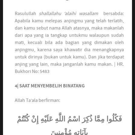
Rasulullah
shallallahu ‘alaihi wasallam
bersabda:
Apabila kamu melepas anjingmu yang telah terlatih,
dan kamu sebut nama Allah atasnya, maka makanlah
dari apa yang ia tangkap untukmu walaupun sudah
mati, kecuali bila ada bagian yang dimakan oleh
anjingmu, karena saya khawatir dia menangkapnya
untuk dirinya (bukan untuk kamu). Dan jika terdapat
anjing yang lain, maka janganlah kamu makan. | HR.
Bukhori No: 5483
4| SAAT MENYEMBELIH BINATANG
Allah Ta’ala berfirman:
فَكُلُوا مِمَّا ذُكِرَ اسْمُ اللَّهِ عَلَيْهِ إِنْ كُنْتُمْ
بِآيَاتِهِ مُؤْمِنِينَ