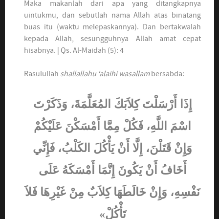
Maka makanlah dari apa yang ditangkapnya
uintukmu, dan sebutlah nama Allah atas binatang
buas itu (waktu melepaskannya). Dan bertakwalah
kepada Allah, sesungguhnya Allah amat cepat
hisabnya. | Qs. Al-Maidah (5): 4
Rasulullah
shallallahu ‘alaihi wasallam
bersabda:
إِذَا أَرْسَلْتَ كِلاَبَكَ المُعَلَّمَةَ، وَذَكَرْتَ
اسْمَ اللَّهِ، فَكُلْ مِمَّا أَمْسَكْنَ عَلَيْكُمْ
وَإِنْ قَتَلْنَ، إِلَّا أَنْ يَأْكُلَ الكَلْبُ، فَإِنِّي
أَخَافُ أَنْ يَكُونَ إِنَّمَا أَمْسَكَهُ عَلَى
نَفْسِهِ، وَإِنْ خَالَطَهَا كِلاَبٌ مِنْ غَيْرِهَا فَلاَ
تَأْكُلْ»