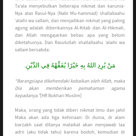
Ta’ala menyebutkan beberapa nikmat dan karunia-
Nya atas Rasul-Nya (Nabi Mu-hammad) shallallaahu
‘alaihi wa sallam, dan menjadikan nikmat yang paling
agung adalah diberikannya Al-Kitab dan Al-Hikmah,
dan Allah mengajarkan beliau apa yang belum
diketahuinya. Dan Rasulullah shallallaahu ‘alaihi wa
sallam bersabda:
مَنْ يُرِدِ اللهُ بِهِ خَيْرًا يُفَقِّهْهُ فِي الدِّيْنِ.
“Barangsiapa dikehendaki kebaikan oleh Allah, maka
Dia akan memberikan pemahaman agama
kepadanya.”
[HR Bukhari Muslim]
Maka, orang yang tidak diberi nikmat ilmu dan jahil
Maka akan ada tiga kehinaan: Di dunia, di alam
barzakh saat ditanya malaikat akan menjawab laa
adrii (aku tidak tahu) karena bodoh, kemudian di