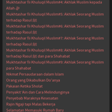
Mukhtashar fii Khuluqil Muslim#4: Akhlak Muslim kepada
Allah ﷻ
Mukhtashar fii Khuluqil Muslim#5: Akhlak Seorang Muslim
terhadap Rasul ﷺ
Mukhtashar fii Khuluqil Muslim#6: Akhlak Seorang Muslim
terhadap Rasul ﷺ
Mukhtashar fii Khuluqil Muslim#7: Akhlak Seorang Muslim
terhadap Rasul ﷺ
Mukhtashar fii Khuluqil Muslim#8: Akhlak Seorang Muslim
terhadap Rasul ﷺ dan para Shahabat
Mukhtashar fii Khuluqil Muslim#9: Akhlak Seorang Muslim
para Shahabat
Nikmat Persaudaraan dalam Islam
Orang yang Dikabulkan Do'anya
Pakaian Ketika Sholat
Penyakit ‘Ain dan Cara Melindunginya
Penyebab Maraknya Kesesatan
Rajin Ngaji tapi Malas Bekerja
Selamatan Memasuki Rumah Baru