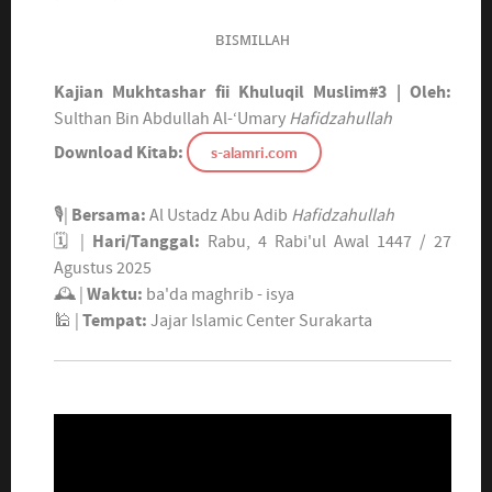
ʙɪꜱᴍɪʟʟᴀʜ
Kajian Mukhtashar fii Khuluqil Muslim#3 |
Oleh:
Sulthan Bin Abdullah Al-‘Umary
Hafidzahullah
s-alamri.com
Download Kitab:
🎙|
Bersama:
Al Ustadz Abu Adib
Hafidzahullah
🗓 |
Hari/Tanggal:
Rabu, 4 Rabi'ul Awal 1447 / 27
Agustus 2025
🕰 |
Waktu:
ba'da maghrib - isya
🕌 |
Tempat:
Jajar Islamic Center Surakarta