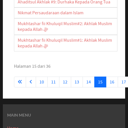
Ahaditsul Akhlak #9: Durhaka Kepada Orang Tua
Nikmat Persaudaraan dalam Islam
Mukhtashar fii Khuluqil Muslim#2: Akhlak Muslim
kepada Allah ﷻ
Mukhtashar fii Khuluqil Muslim#1: Akhlak Muslim
kepada Allah ﷻ
Halaman 15 dari 36
10
11
12
13
14
15
16
17
MAIN MENU