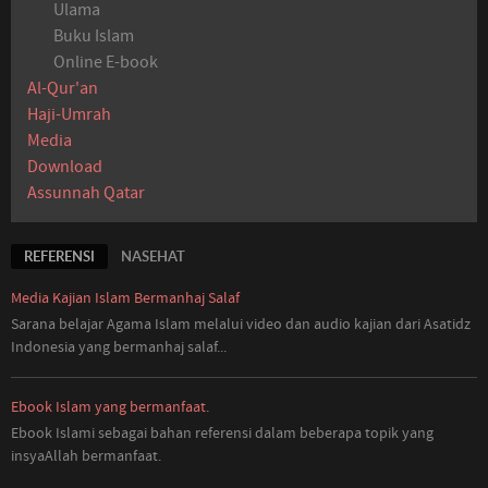
Ulama
Buku Islam
Online E-book
Al-Qur'an
Haji-Umrah
Media
Download
Assunnah Qatar
REFERENSI
NASEHAT
Media Kajian Islam Bermanhaj Salaf
Sarana belajar Agama Islam melalui video dan audio kajian dari Asatidz
Indonesia
yang
bermanhaj salaf...
Ebook Islam yang bermanfaat.
Ebook Islami sebagai bahan referensi dalam beberapa topik yang
insyaAllah bermanfaat.