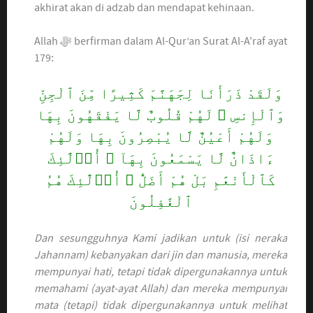
akhirat akan di adzab dan mendapat kehinaan.
Allah ﷻ berfirman dalam Al-Qur’an Surat Al-A'raf ayat
179:
وَلَقَدْ ذَرَأْنَا لِجَهَنَّمَ كَثِيرًا مِّنَ ٱلْجِنِّ
وَٱلْإِنسِ ۖ لَهُمْ قُلُوبٌ لَّا يَفْقَهُونَ بِهَا
وَلَهُمْ أَعْيُنٌ لَّا يُبْصِرُونَ بِهَا وَلَهُمْ
ءَاذَانٌ لَّا يَسْمَعُونَ بِهَآ ۚ أُو۟لَٰٓئِكَ
كَٱلْأَنْعَٰمِ بَلْ هُمْ أَضَلُّ ۚ أُو۟لَٰٓئِكَ هُمُ
ٱلْغَٰفِلُونَ
Dan sesungguhnya Kami jadikan untuk (isi neraka
Jahannam) kebanyakan dari jin dan manusia, mereka
mempunyai hati, tetapi tidak dipergunakannya untuk
memahami (ayat-ayat Allah) dan mereka mempunyai
mata (tetapi) tidak dipergunakannya untuk melihat