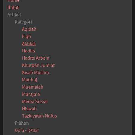
Home
Iftitah
Artikel
Kategori
Aqidah
Fiqh
Akhlak
Hadits
Hadits Arbain
Khutbah Jum'at
Kisah Muslim
Manhaj
Muamalah
Muraja'a
Media Sosial
Niswah
Tazkiyatun Nufus
Pilihan
Do'a - Dzikir