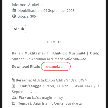
Informasi Artikel ini:
Dipublikasikan: 04 September 2025
Dibaca: 3054
Akhlak
ʙɪꜱᴍɪʟʟᴀʜ
Kajian Mukhtashar fii Khuluqil Muslim#4 |
Oleh:
Sulthan Bin Abdullah Al-‘Umary
Hafidzahullah
s-alamri.com
Download Kitab:
🎙|
Bersama:
Al Ustadz Abu Adib
Hafidzahullah
🗓 |
Hari/Tanggal:
Rabu, 11 Rabi'ul Awal 1447 / 3
September 2025
🕰 |
Waktu:
ba'da maghrib - isya
🕌 |
Tempat:
Jajar Islamic Center Surakarta