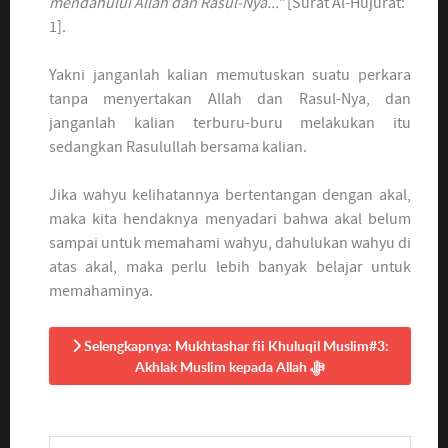
mendahului Allah dan Rasul-Nya..."
[Surat Al-Hujurat:
1].
Yakni janganlah kalian memutuskan suatu perkara
tanpa menyertakan Allah dan Rasul-Nya, dan
janganlah kalian terburu-buru melakukan itu
sedangkan Rasulullah bersama kalian.
Jika wahyu kelihatannya bertentangan dengan akal,
maka kita hendaknya menyadari bahwa akal belum
sampai untuk memahami wahyu, dahulukan wahyu di
atas akal, maka perlu lebih banyak belajar untuk
memahaminya.
Selengkapnya: Mukhtashar fii Khuluqil Muslim#3:
Akhlak Muslim kepada Allah ﷻ