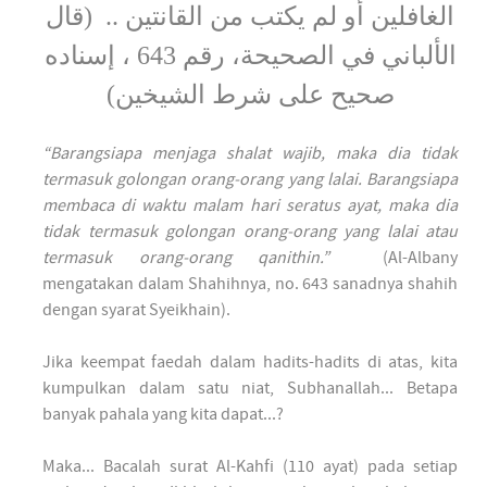
الغافلين أو لم يكتب من القانتين .. (قال
الألباني في الصحيحة، رقم 643 ، إسناده
صحيح على شرط الشيخين)
“Barangsiapa menjaga shalat wajib, maka dia tidak
termasuk golongan orang-orang yang lalai. Barangsiapa
membaca di waktu malam hari seratus ayat, maka dia
tidak termasuk golongan orang-orang yang lalai atau
termasuk orang-orang qanithin.”
(Al-Albany
mengatakan dalam Shahihnya, no. 643 sanadnya shahih
dengan syarat Syeikhain).
Jika keempat faedah dalam hadits-hadits di atas, kita
kumpulkan dalam satu niat, Subhanallah... Betapa
banyak pahala yang kita dapat...?
Maka... Bacalah surat Al-Kahfi (110 ayat) pada setiap