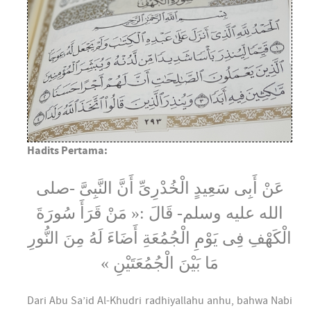
Hadits Pertama:
عَنْ أَبِى سَعِيدٍ الْخُدْرِىِّ أَنَّ النَّبِىَّ -صلى
الله عليه وسلم- قَالَ :« مَنْ قَرَأَ سُورَةَ
الْكَهْفِ فِى يَوْمِ الْجُمُعَةِ أَضَاءَ لَهُ مِنَ النُّورِ
مَا بَيْنَ الْجُمُعَتَيْنِ »
Dari Abu Sa’id Al-Khudri radhiyallahu anhu, bahwa Nabi