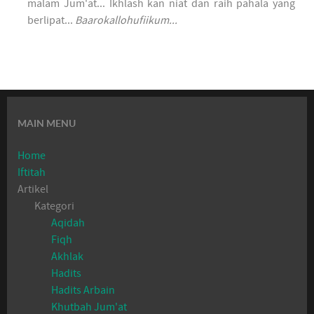
malam Jum'at... Ikhlash kan niat dan raih pahala yang
berlipat...
Baarokallohufiikum...
MAIN MENU
Home
Iftitah
Artikel
Kategori
Aqidah
Fiqh
Akhlak
Hadits
Hadits Arbain
Khutbah Jum'at