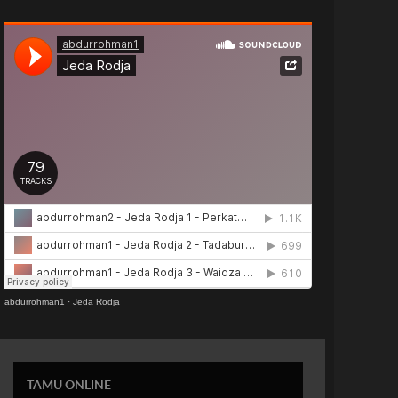
abdurrohman1
·
Jeda Rodja
TAMU ONLINE