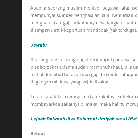
Apabila seorang muslim menjadi pegawai atau peke
mempunyai sumber penghasilan lain. Kemudian d
menghabiskan gaji bulanannya. Sedangkan pada b
disimpan untuk keperluan mendadak (tak terduga)
Jawab:
Seorang muslim yang dapat terkumpul padanya seju
bisa berzakat selama sudah memenuhi haul, bila u
nishab tersebut berasal) dari gaji itu sendiri atau
dagangan miliknya yang wajib dizakati.
Tetapi, apabila ia mengeluarkan zakatnya sebelu
membayarkan zakatnya di muka, maka hal itu merupa
Lajnah Da'imah lil al Buhuts al Ilmiyah wa al Ifta'
Ketua: