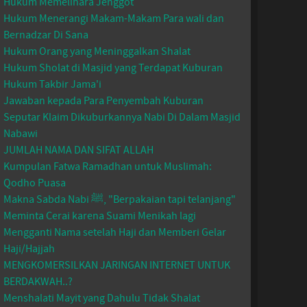
Hukum Memelihara Jenggot
Hukum Menerangi Makam-Makam Para wali dan
Bernadzar Di Sana
Hukum Orang yang Meninggalkan Shalat
Hukum Sholat di Masjid yang Terdapat Kuburan
Hukum Takbir Jama'i
Jawaban kepada Para Penyembah Kuburan
Seputar Klaim Dikuburkannya Nabi Di Dalam Masjid
Nabawi
JUMLAH NAMA DAN SIFAT ALLAH
Kumpulan Fatwa Ramadhan untuk Muslimah:
Qodho Puasa
Makna Sabda Nabi ﷺ, "Berpakaian tapi telanjang"
Meminta Cerai karena Suami Menikah lagi
Mengganti Nama setelah Haji dan Memberi Gelar
Haji/Hajjah
MENGKOMERSILKAN JARINGAN INTERNET UNTUK
BERDAKWAH..?
Menshalati Mayit yang Dahulu Tidak Shalat