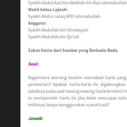
Syaikh Abdul Aziz bin Abdillah bin Baz rahimahullah
Wakil ketua Lajnah:
Syaikh Abdur razaq Afifi rahimahullah
Anggota:
Syaikh Abdullah bin Ghudayyan
Syaikh Abdullah bin Qu’ud
Zakat Harta dari Sumber yang Berbeda-Beda
Soal:
Bagaimana seorang muslim menzakati harta yang d
pemberian? Apakah harta-harta itu digabungkan 
zakatnya pada saat masing-masing harta tersebut 
ia memperoleh harta itu jika telah mencapai nisha
miliknya, tanpa menggunakan syarat haul?
Jawab: