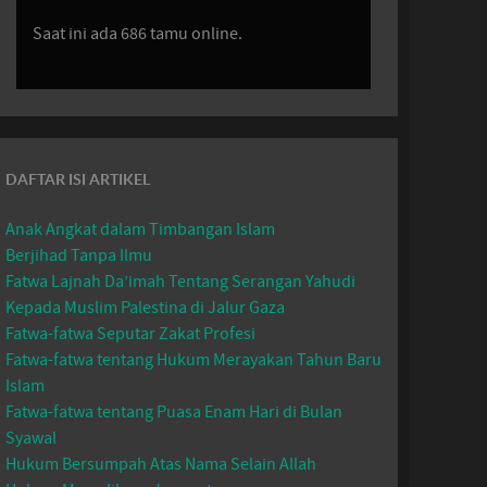
Saat ini ada 686 tamu online.
DAFTAR ISI ARTIKEL
Anak Angkat dalam Timbangan Islam
Berjihad Tanpa Ilmu
Fatwa Lajnah Da’imah Tentang Serangan Yahudi
Kepada Muslim Palestina di Jalur Gaza
Fatwa-fatwa Seputar Zakat Profesi
Fatwa-fatwa tentang Hukum Merayakan Tahun Baru
Islam
Fatwa-fatwa tentang Puasa Enam Hari di Bulan
Syawal
Hukum Bersumpah Atas Nama Selain Allah