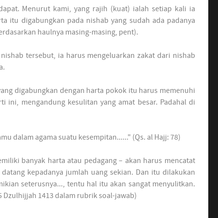
apat. Menurut kami, yang rajih (kuat) ialah setiap kali ia
a itu digabungkan pada nishab yang sudah ada padanya
erdasarkan haulnya masing-masing, pent).
nishab tersebut, ia harus mengeluarkan zakat dari nishab
a.
 yang digabungkan dengan harta pokok itu harus memenuhi
rti ini, mengandung kesulitan yang amat besar. Padahal di
kamu dalam agama suatu kesempitan......" (Qs. al Hajj: 78)
emiliki banyak harta atau pedagang – akan harus mencatat
ni datang kepadanya jumlah uang sekian. Dan itu dilakukan
ian seterusnya..., tentu hal itu akan sangat menyulitkan.
5 Dzulhijjah 1413 dalam rubrik soal-jawab)