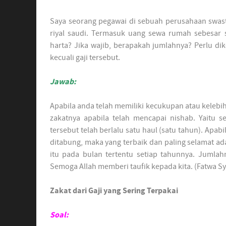
Saya seorang pegawai di sebuah perusahaan swasta
riyal saudi. Termasuk uang sewa rumah sebesar 
harta? Jika wajib, berapakah jumlahnya? Perlu d
kecuali gaji tersebut.
Jawab:
Apabila anda telah memiliki kecukupan atau kelebih
zakatnya apabila telah mencapai nishab. Yaitu se
tersebut telah berlalu satu haul (satu tahun). Apa
ditabung, maka yang terbaik dan paling selamat a
itu pada bulan tertentu setiap tahunnya. Jumlah
Semoga Allah memberi taufik kepada kita. (Fatwa Sya
Zakat dari Gaji yang Sering Terpakai
Soal: