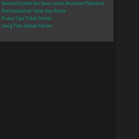
Nasihat Syaikh Ibn Baaz untuk Muslimin Palestina
Permasalahan Talak dan Rujuk
Puasa Tapi Tidak Shalat
Uang Tips adalah Haram