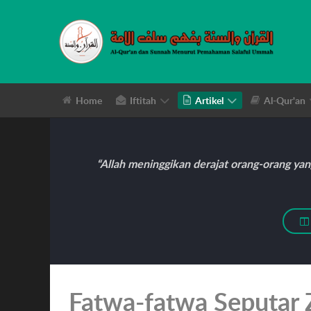
Home
Iftitah
Artikel
Al-Qur'an
“Allah meninggikan derajat orang-orang ya
Fatwa-fatwa Seputar 