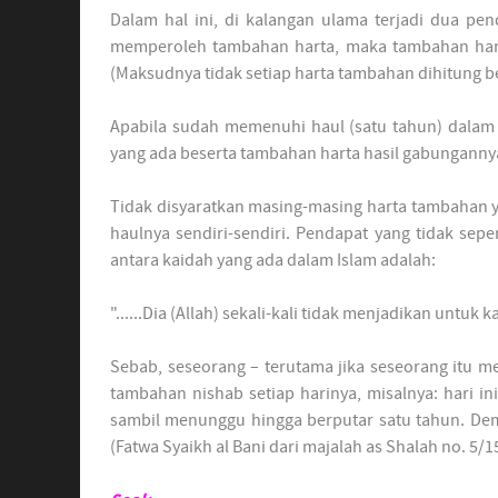
Dalam hal ini, di kalangan ulama terjadi dua pend
memperoleh tambahan harta, maka tambahan hart
(Maksudnya tidak setiap harta tambahan dihitung b
Apabila sudah memenuhi haul (satu tahun) dalam 
yang ada beserta tambahan harta hasil gabunganny
Tidak disyaratkan masing-masing harta tambahan
haulnya sendiri-sendiri. Pendapat yang tidak sepe
antara kaidah yang ada dalam Islam adalah:
"......Dia (Allah) sekali-kali tidak menjadikan untuk 
Sebab, seseorang – terutama jika seseorang itu m
tambahan nishab setiap harinya, misalnya: hari i
sambil menunggu hingga berputar satu tahun. Demik
(Fatwa Syaikh al Bani dari majalah as Shalah no. 5/1