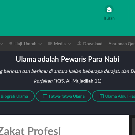
Iftitah
Haji-Umrah
Media
Download
Assunnah Qat
Ulama adalah Pewaris Para Nabi
ng beriman dan berilmu di antara kalian beberapa derajat, dan
kerjakan.”
(QS. Al-Mujadilah:11)
Biografi Ulama
Fatwa-fatwa Ulama
Ulama Ahlul Had
Zakat Profesi