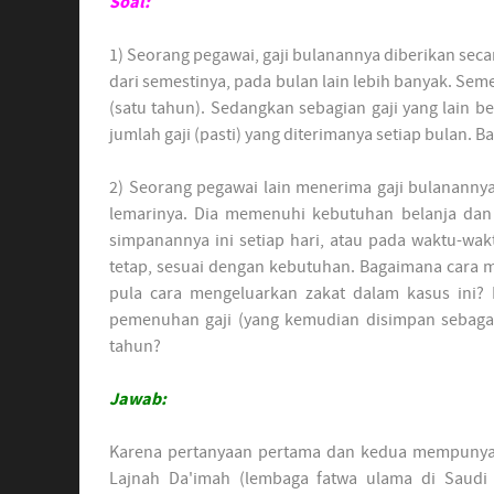
Soal:
1) Seorang pegawai, gaji bulanannya diberikan seca
dari semestinya, pada bulan lain lebih banyak. Sem
(satu tahun). Sedangkan sebagian gaji yang lain 
jumlah gaji (pasti) yang diterimanya setiap bulan.
2) Seorang pegawai lain menerima gaji bulanannya 
lemarinya. Dia memenuhi kebutuhan belanja dan 
simpanannya ini setiap hari, atau pada waktu-wak
tetap, sesuai dengan kebutuhan. Bagaimana cara 
pula cara mengeluarkan zakat dalam kasus ini? 
pemenuhan gaji (yang kemudian disimpan sebagai
tahun?
Jawab:
Karena pertanyaan pertama dan kedua mempunyai 
Lajnah Da'imah (lembaga fatwa ulama di Saudi