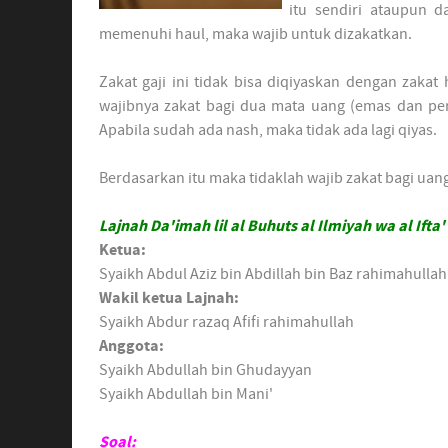
itu sendiri ataupun d
memenuhi haul, maka wajib untuk dizakatkan.
Zakat gaji ini tidak bisa diqiyaskan dengan zakat
wajibnya zakat bagi dua mata uang (emas dan pe
Apabila sudah ada nash, maka tidak ada lagi qiyas.
Berdasarkan itu maka tidaklah wajib zakat bagi uan
Lajnah Da'imah lil al Buhuts al Ilmiyah wa al Ifta'
Ketua:
Syaikh Abdul Aziz bin Abdillah bin Baz rahimahullah
Wakil ketua Lajnah:
Syaikh Abdur razaq Afifi rahimahullah
Anggota:
Syaikh Abdullah bin Ghudayyan
Syaikh Abdullah bin Mani'
Soal: