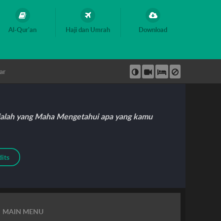
Al-Qur'an
Haji dan Umrah
Download
ar
 Dialah yang Maha Mengetahui apa yang kamu
its
MAIN MENU