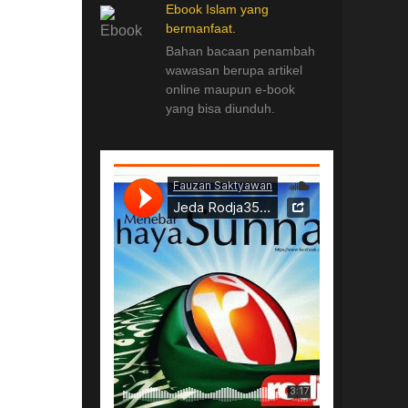
Ebook Islam yang
bermanfaat.
Bahan bacaan penambah
wawasan berupa artikel
online maupun e-book
yang bisa diunduh.