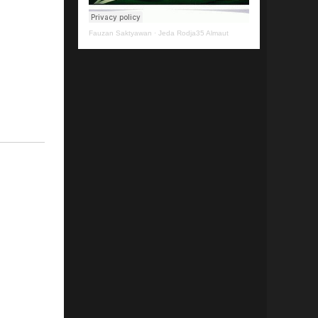
Fauzan Saktyawan
·
Jeda Rodja35 Almaut