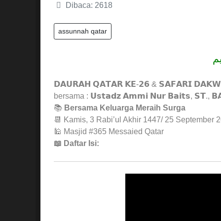
Dibaca: 2618
assunnah qatar
ب
𝗗𝗔𝗨𝗥𝗔𝗛 𝗤𝗔𝗧𝗔𝗥 𝗞𝗘-𝟮𝟲 & 𝗦𝗔𝗙𝗔𝗥𝗜 𝗗𝗔𝗞
bersama : 𝗨𝘀𝘁𝗮𝗱𝘇 𝗔𝗺𝗺𝗶 𝗡𝘂𝗿 𝗕𝗮𝗶𝘁𝘀, 𝗦𝗧., 𝗕𝗔 𝘏
📚
Bersama Keluarga Meraih Surga
📆 Kamis, 3 Rabi’ul Akhir 1447/ 25 September 
🕌 Masjid #365 Messaied Qatar
📖 Daftar Isi: