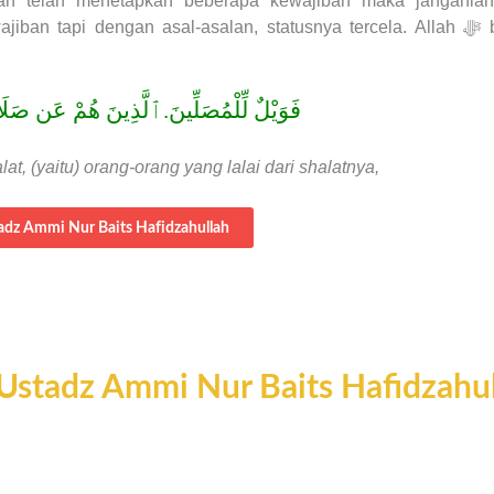
lah telah menetapkan beberapa kewajiban maka janganla
api dengan asal-asalan, statusnya tercela. Allah ﷻ berfirman
فَوَيْلٌ لِّلْمُصَلِّينَ.ٱلَّذِينَ هُمْ عَن صَل
, (yaitu) orang-orang yang lalai dari shalatnya,
adz Ammi Nur Baits Hafidzahullah
| Ustadz Ammi Nur Baits Hafidzahu