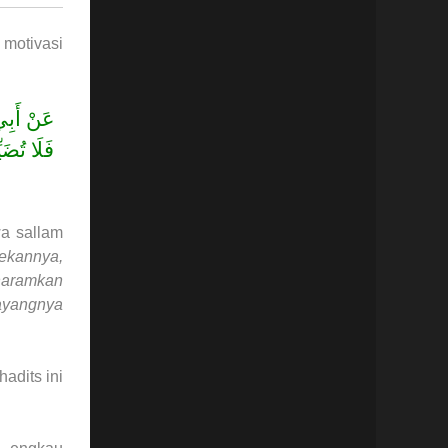
 motivasi
عَنْ أَبِ
فَلَا تُضَي
wa sallam
ekannya,
gharamkan
sayangnya
adits ini