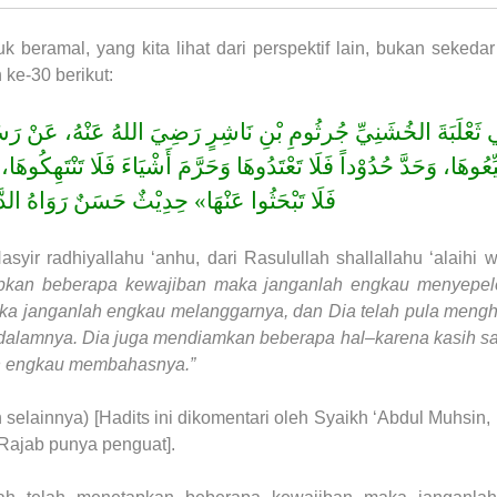
k beramal, yang kita lihat dari perspektif lain, bukan sekedar
 ke-30 berikut:
ي ثَعْلَبَةَ الخُشَنِيِّ جُرثُومِ بْنِ نَاشِرٍ رَضِيَ اللهُ عَنْهُ، عَنْ
ِّعُوهَا، وَحَدَّ حُدُوْداً فَلَا تَعْتَدُوهَا وَحَرَّمَ أَشْيَاءَ فَلَا تَنْتَهِكُو
فَلَا تَبْحَثُوا عَنْهَا» حِدِيْثٌ حَسَنٌ رَوَاهُ الدَّ.
syir radhiyallahu ‘anhu, dari Rasulullah shallallahu ‘alaihi 
pkan beberapa kewajiban maka janganlah engkau menyepel
ka janganlah engkau melanggarnya, dan Dia telah pula men
 dalamnya. Dia juga mendiamkan beberapa hal–karena kasih 
ah engkau membahasnya.”
elainnya) [Hadits ini dikomentari oleh Syaikh ‘Abdul Muhsin, h
 Rajab punya penguat].