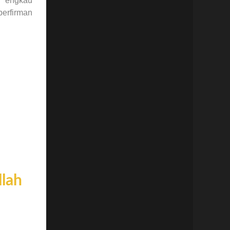
h engkau
llah