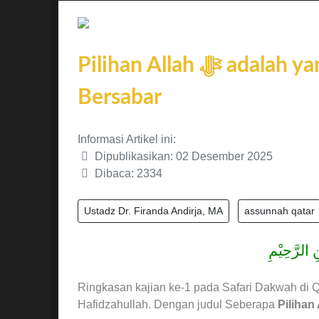
Pilihan Allah ﷻ adalah yang Terbaik bagi Hamba Allah ﷻ yang
Bersabar
Informasi Artikel ini:
Dipublikasikan: 02 Desember 2025
Dibaca: 2334
Ustadz Dr. Firanda Andirja, MA
assunnah qatar
 الرَّحِيْمِ
Ringkasan kajian ke-1 pada Safari Dakwah di Q
Hafidzahullah. Dengan judul Seberapa