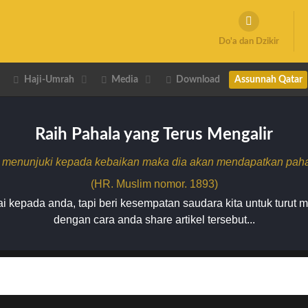
Do'a dan Dzikir
Haji-Umrah
Media
Download
Assunnah Qatar
Raih Pahala yang Terus Mengalir
 menunjuki kepada kebaikan maka dia akan mendapatkan pahala
(HR. Muslim nomor. 1893)
 kepada anda, tapi beri kesempatan saudara kita untuk turut 
dengan cara anda share artikel tersebut...