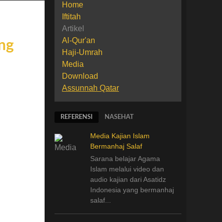
Home
Iftitah
Artikel
Al-Qur'an
Haji-Umrah
Media
Download
Assunnah Qatar
REFERENSI
NASEHAT
Media Kajian Islam
Bermanhaj Salaf
Sarana belajar Agama
Islam melalui video dan
audio kajian dari Asatidz
Indonesia
yang
bermanhaj
salaf...