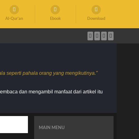
Al-Qur'an
Ebook
Download
 seperti pahala orang yang mengikutinya.”
membaca dan mengambil manfaat dari artikel itu
MAIN MENU