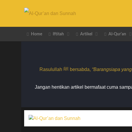
Home
Iftitah
Artikel
Al-Qur'an
Rasulullah ﷺ bersabda,
“Barangsiapa yang
Jangan hentikan artikel bermafaat cuma sampai