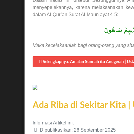
Dalam hadits ini disebut Sesungguhnya Al
menyepelekannya, karena melaksanakan kewajiban t
dalam Al-Qur’an Surat Al-Maun ayat 4-5:
َاتِهِمْ سَاهُونَ
Maka kecelakaanlah bagi orang-orang yang shalat
Selengkapnya: Amalan Sunnah itu Anugerah | Ust
Ada Riba di Sekitar Kita 
Informasi Artikel ini:
Dipublikasikan: 26 September 2025