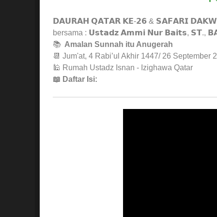
𝗗𝗔𝗨𝗥𝗔𝗛 𝗤𝗔𝗧𝗔𝗥 𝗞𝗘-𝟮𝟲 & 𝗦𝗔𝗙𝗔𝗥𝗜 𝗗𝗔𝗞
bersama : 𝗨𝘀𝘁𝗮𝗱𝘇 𝗔𝗺𝗺𝗶 𝗡𝘂𝗿 𝗕𝗮𝗶𝘁𝘀, 𝗦𝗧., 𝗕𝗔 𝘏
📚
Amalan Sunnah itu Anugerah
📆 Jum'at, 4 Rabi’ul Akhir 1447/ 26 September 
🕌 Rumah Ustadz Isnan - Izighawa Qatar
📖 Daftar Isi: