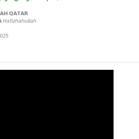
𝗔𝗛 𝗤𝗔𝗧𝗔𝗥
𝘧𝘪𝘻𝘩𝘢𝘩𝘶𝘭𝘭𝘢𝘩
2025