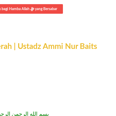
Selengkapnya: Pilihan Allah ﷻ adalah yang Terbaik bagi Hamba Allah ﷻ yang Bersabar
rah | Ustadz Ammi Nur Baits
بسم الله الرحمن الرحي