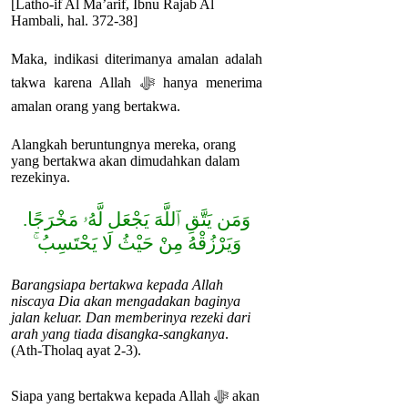
[Latho-if Al Ma’arif, Ibnu Rajab Al
Hambali, hal. 372-38]
Maka, indikasi diterimanya amalan adalah
takwa karena Allah ﷻ hanya menerima
amalan orang yang bertakwa.
Alangkah beruntungnya mereka, orang
yang bertakwa akan dimudahkan dalam
rezekinya.
وَمَن يَتَّقِ ٱللَّهَ يَجْعَل لَّهُۥ مَخْرَجًا.
وَيَرْزُقْهُ مِنْ حَيْثُ لَا يَحْتَسِبُ ۚ
Barangsiapa bertakwa kepada Allah
niscaya Dia akan mengadakan baginya
jalan keluar. Dan memberinya rezeki dari
arah yang tiada disangka-sangkanya
.
(Ath-Tholaq ayat 2-3).
Siapa yang bertakwa kepada Allah ﷻ akan