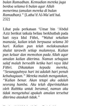
bulan Ramadhan. Kemudian mereka juga
berdoa selama 6 bulan agar Allah
menerima (amalan mereka di bulan
Ramadhan).”
[Latha’if Al-Ma’arif hal.
232]
Lihat pula perkataan ‘Umar bin ‘Abdul
Aziz berikut tatkala beliau berkhutbah pada
hari raya Idul Fithri, “
Wahai sekalian
manusia, kalian telah berpuasa selama 30
hari. Kalian pun telah melaksanakan
shalat tarawih setiap malamnya. Kalian
pun keluar dan memohon pada Allah agar
amalan kalian diterima. Namun sebagian
salaf malah bersedih ketika hari raya Idul
Fithri. Dikatakan kepada mereka,
“Sesungguhnya hari ini adalah hari penuh
kebahagiaan.” Mereka malah mengatakan,
“Kalian benar. Akan tetapi aku adalah
seorang hamba. Aku telah diperintahkan
oleh Rabbku untuk beramal, namun aku
tidak mengetahui apakah amalan tersebut
diterima ataukah tidak.”