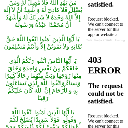
مَنْ يَهْدِ اللَّهُ فَلاَ مُضِلَّ لَهُ وَمَنْ
يُضْلِلْ فَلاَ هَادِيَ لَهُ وَأَشْهَدُ أَنْ لاَ إِلَهَ
إِلاَّ اللَّهُ وَحْدَهُ لاَ شَرِيْكَ لَهُ وَأَشْهَدُ
أَنَّ مُحَمَّدًا عَبْدُهُ وَرَسُولُهُ
يَا أَيُّهَا الَّذِينَ آمَنُوا اتَّقُوا اللَّهَ حَقَّ
Radio Rodja 756AM
·
Aku Ingin Berubah
تُقَاتِهِ وَلاَ تَمُوتُنَّ إِلاَّ وَأَنْتُمْ مُسْلِمُونَ
يَا أَيُّهَا النَّاسُ اتَّقُوا رَبَّكُمُ الَّذِي
خَلَقَكُمْ مِنْ نَفْسٍ وَاحِدَةٍ وَخَلَقَ
مِنْهَا زَوْجَهَا وَبَثَّ مِنْهُمَا رِجَالاً كَثِيرًا
وَنِسَاءً وَاتَّقُوا اللَّهَ الَّذِي تَسَاءَلُونَ
بِهِ وَالأََرْحَامَ إِنَّ اللَّهَ كَانَ عَلَيْكُمْ
رَقِيبًا
يَا أَيُّهَا الَّذِينَ آمَنُوا اتَّقُوا اللَّهَ
وَقُولُوا قَوْلاً سَدِيدًا يُصْلِحْ لَكُمْ
أَعْمَالَكُمْ وَيَغْفِرْ لَكُمْ ذُنُوبَكُمْ وَمَنْ