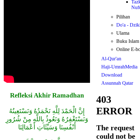
Taz
Nuf
Pilihan
Do'a - Dzik
Ulama
Buku Islam
Online E-b
Al-Qur'an
Haji-Umrah
Media
Download
Assunnah Qatar
Refleksi Akhir Ramadhan
إِنَّ الْحَمْدَ لِلَّهِ نَحْمَدُهُ وَنَسْتَعِينُهُ
وَنَسْتَغْفِرُهُ وَنَعُوذُ بِاللَّهِ مِنْ شُرُورِ
أَنْفُسِنَا وَسَيِّئَاتِ أَعْمَالِنَا