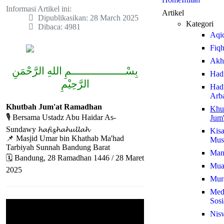
Informasi Artikel ini:
Artikel
Dipublikasikan: 28 March 2025
Kategori
Dibaca: 4981
Aqi
Fiq
Akh
بِسْــــــــــــــــــمِ اللهِ الرَّحْمَنِ
Hadi
الرَّحِيْمِ
Hadi
Arb
Khutbah Jum'at Ramadhan
Khu
🎙️ Bersama Ustadz Abu Haidar As-
Jum'
Sundawy 𝓱𝓪𝓯𝓲𝔃𝓱𝓪𝓱𝓾𝓵𝓵𝓪𝓱
Kis
📌 Masjid Umar bin Khathab Ma'had
Mus
Tarbiyah Sunnah Bandung Barat
Man
🗓️ Bandung, 28 Ramadhan 1446 / 28 Maret
Mua
2025
Mura
Med
Sosi
Nis