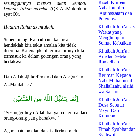
Kisah Kurban
sesungguhnya mereka akan kembali
Nabi Ibrahim
kepada Tuhan mereka,
(QS Al-Mukminun
'Alaihissalam dan
ayat 60).
Puteranya
Khutbah Jum'at - 3
Hadirin Rahimakumullah,
Wasiat yang
Menghimpun
Sebentar lagi Ramadhan akan usai
Semua Kebaikan
hendaklah kita takut amalan kita tidak
diterima. Karena jika diterima, artinya kita
Khutbah Jum'at:
termasuk ke dalam golongan orang yang
Amalan Setelah
bertakwa.
Ramadhan
Khutbah Jum'at:
Beriman Kepada
Dan Allah ﷻ berfirman dalam Al-Qur’an
Nabi Muhammad
Al-Maidah: 27:
Shallallaahu alaihi
wa Sallam
اِنَّمَا يَتَقَبَّلُ اللّٰهُ مِنَ الْمُتَّقِيْنَ
Khutbah Jum'at:
Dosa Seputar
Mayit Dan
"Sesungguhnya Allah hanya menerima dari
Kuburan
orang-orang yang bertakwa."
Khutbah Jum'at:
Fitnah Syubhat dan
Agar suatu amalan dapat diterima oleh
Syahwat