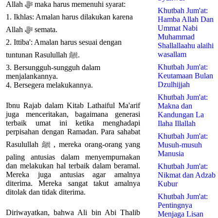
Allah ﷻ maka harus memenuhi syarat:
Khutbah Jum'at:
1. Ikhlas: Amalan harus dilakukan karena
Hamba Allah Dan
Ummat Nabi
Allah ﷻ semata.
Muhammad
2. Ittiba': Amalan harus sesuai dengan
Shallallaahu alaihi
wasallam
tuntunan Rasulullah ﷺ.
Khutbah Jum'at:
3. Bersungguh-sungguh dalam
Keutamaan Bulan
menjalankannya.
Dzulhijjah
4. Bersegera melakukannya.
Khutbah Jum'at:
Ibnu Rajab dalam Kitab Lathaiful Ma'arif
Makna dan
juga menceritakan, bagaimana generasi
Kandungan La
terbaik umat ini ketika menghadapi
Ilaha Illallah
perpisahan dengan Ramadan. Para sahabat
Khutbah Jum'at:
Rasulullah ﷺ , mereka orang-orang yang
Musuh-musuh
Manusia
paling antusias dalam menyempurnakan
dan melakukan hal terbaik dalam beramal.
Khutbah Jum'at:
Mereka juga antusias agar amalnya
Nikmat dan Adzab
diterima. Mereka sangat takut amalnya
Kubur
ditolak dan tidak diterima.
Khutbah Jum'at:
Pentingnya
Diriwayatkan, bahwa Ali bin Abi Thalib
Menjaga Lisan