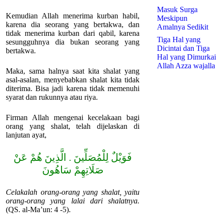
Masuk Surga
Kemudian Allah menerima kurban habil,
Meskipun
karena dia seorang yang bertakwa, dan
Amalnya Sedikit
tidak menerima kurban dari qabil, karena
Tiga Hal yang
sesungguhnya dia bukan seorang yang
Dicintai dan Tiga
bertakwa.
Hal yang Dimurkai
Allah Azza wajalla
Maka, sama halnya saat kita shalat yang
asal-asalan, menyebabkan shalat kita tidak
diterima. Bisa jadi karena tidak memenuhi
syarat dan rukunnya atau riya.
Firman Allah mengenai kecelakaan bagi
orang yang shalat, telah dijelaskan di
lanjutan ayat,
فَوَيْلٌ لِلْمُصَلِّينَ . الَّذِينَ هُمْ عَنْ
صَلَاتِهِمْ سَاهُونَ
Celakalah orang-orang yang shalat, yaitu
orang-orang yang lalai dari shalatnya.
(QS. al-Ma’un: 4 -5).