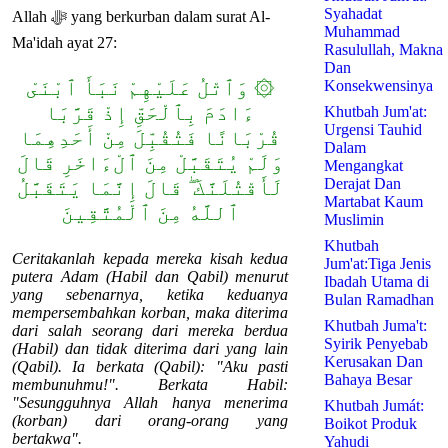
Syahadat
Allah ﷻ yang berkurban dalam surat Al-
Muhammad
Ma'idah ayat 27:
Rasulullah, Makna
Dan
۞ وَٱتْلُ عَلَيْهِمْ نَبَأَ ٱبْنَىْ
Konsekwensinya
ءَادَمَ بِٱلْحَقِّ إِذْ قَرَّبَا
Khutbah Jum'at:
Urgensi Tauhid
قُرْبَانًا فَتُقُبِّلَ مِنْ أَحَدِهِمَا
Dalam
وَلَمْ يُتَقَبَّلْ مِنَ ٱلْءَاخَرِ قَالَ
Mengangkat
Derajat Dan
لَأَقْتُلَنَّكَ ۖ قَالَ إِنَّمَا يَتَقَبَّلُ
Martabat Kaum
ٱللَّهُ مِنَ ٱلْمُتَّقِينَ
Muslimin
Khutbah
Ceritakanlah kepada mereka kisah kedua
Jum'at:Tiga Jenis
putera Adam (Habil dan Qabil) menurut
Ibadah Utama di
yang sebenarnya, ketika keduanya
Bulan Ramadhan
mempersembahkan korban, maka diterima
Khutbah Juma't:
dari salah seorang dari mereka berdua
Syirik Penyebab
(Habil) dan tidak diterima dari yang lain
Kerusakan Dan
(Qabil). Ia berkata (Qabil): "Aku pasti
Bahaya Besar
membunuhmu!". Berkata Habil:
"Sesungguhnya Allah hanya menerima
Khutbah Jumát:
(korban) dari orang-orang yang
Boikot Produk
bertakwa".
Yahudi