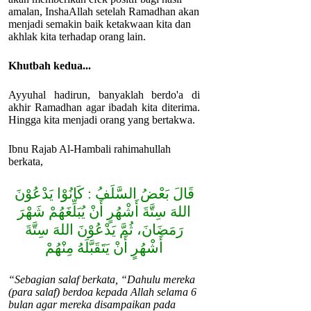
amalan, InshaAllah setelah Ramadhan akan
menjadi semakin baik ketakwaan kita dan
akhlak kita terhadap orang lain.
Khutbah kedua...
Ayyuhal hadirun, banyaklah berdo'a di
akhir Ramadhan agar ibadah kita diterima.
Hingga kita menjadi orang yang bertakwa.
Ibnu Rajab Al-Hambali rahimahullah
berkata,
ﻗَﺎﻝَ ﺑَﻌْﺾُ ﺍﻟﺴَّﻠَﻒُ : ﻛَﺎﻧُﻮْﺍ ﻳَﺪْﻋُﻮْﻥَ
ﺍﻟﻠﻪَ ﺳِﺘَّﺔَ ﺃَﺷْﻬُﺮٍ ﺃَﻥْ ﻳُﺒَﻠِّﻐَﻬُﻢْ ﺷَﻬْﺮَ
ﺭَﻣَﻀَﺎﻥَ، ﺛُﻢَّ ﻳَﺪْﻋُﻮْنَ اﻟﻠﻪَ ﺳِﺘَّﺔَ
ﺃَﺷْﻬُﺮٍ ﺃَﻥْ ﻳَﺘَﻘَﺒَّﻠَﻪُ ﻣِﻨْﻬُﻢْ
“Sebagian salaf berkata, “Dahulu mereka
(para salaf) berdoa kepada Allah selama 6
bulan agar mereka disampaikan pada