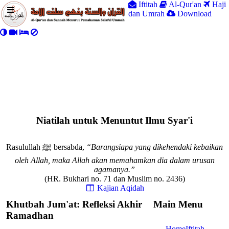
Iftitah
Al-Qur'an
Haji
dan Umrah
Download
Niatilah untuk Menuntut Ilmu Syar'i
Rasulullah ﷺ bersabda,
“Barangsiapa yang dikehendaki kebaikan
oleh Allah, maka Allah akan memahamkan dia dalam urusan
agamanya.”
(HR. Bukhari no. 71 dan Muslim no. 2436)
Kajian Aqidah
Khutbah Jum'at: Refleksi Akhir
Main Menu
Ramadhan
Home
Iftitah