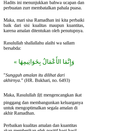
Hadits ini menunjukkan bahwa ucapan dan
perbuatan zurr membatalkan pahala puasa.
Maka, mari sisa Ramadhan ini kita perbaiki
baik dari sisi kualitas maupun kuantitas,
karena amalan ditentukan oleh penutupnya.
Rasulullah shallallahu alaihi wa sallam
bersabda:
وَإِنَّمَا الأَعْمَالُ بِخَوَاتِيمِهَا »
"
Sungguh amalan itu dilihat dari
akhirnya
.” (HR. Bukhari, no. 6493)
Maka, Rasulullah ﷺ mengencangkan ikat
pinggang dan membangunkan keluarganya
untuk mengoptimalkan segala amalan di
akhir Ramadhan.
Perbaikan kualitas amalan dan kuantitas
akan memberikan efek positif bagi hasil