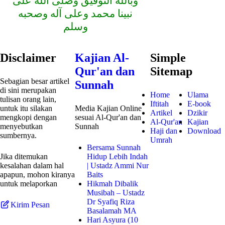
وبالله التوفيق وصلى الله على
نبينا محمد وعلى آله وصحبه
وسلم
Disclaimer
Kajian Al-
Simple
Qur'an dan
Sitemap
Sebagian besar artikel
Sunnah
di sini merupakan
Home
Ulama
tulisan orang lain,
Iftitah
E-book
untuk itu silakan
Media Kajian Online
Artikel
Dzikir
mengkopi dengan
sesuai Al-Qur'an dan
Al-Qur'an
Kajian
menyebutkan
Sunnah
Haji dan
Download
sumbernya.
Umrah
Bersama Sunnah
Jika ditemukan
Hidup Lebih Indah
kesalahan dalam hal
| Ustadz Ammi Nur
apapun, mohon kiranya
Baits
untuk melaporkan
Hikmah Dibalik
Musibah – Ustadz
Dr Syafiq Riza
Kirim Pesan
Basalamah MA
Hari Asyura (10