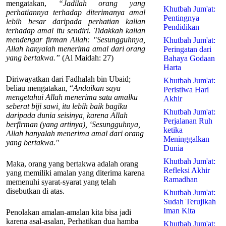
mengatakan,
“Jadilah orang yang
Khutbah Jum'at:
perhatiannya terhadap diterimanya amal
Pentingnya
lebih besar daripada perhatian kalian
Pendidikan
terhadap amal itu sendiri. Tidakkah kalian
mendengar firman Allah: "Sesungguhnya,
Khutbah Jum'at:
Allah hanyalah menerima amal dari orang
Peringatan dari
yang bertakwa.”
(Al Maidah: 27)
Bahaya Godaan
Harta
Diriwayatkan dari Fadhalah bin Ubaid;
Khutbah Jum'at:
beliau mengatakan, “
Andaikan saya
Peristiwa Hari
mengetahui Allah menerima satu amalku
Akhir
seberat biji sawi, itu lebih baik bagiku
Khutbah Jum'at:
daripada dunia seisinya, karena Allah
Perjalanan Ruh
berfirman (yang artinya), ‘Sesungguhnya,
ketika
Allah hanyalah menerima amal dari orang
Meninggalkan
yang bertakwa."
Dunia
Khutbah Jum'at:
Maka, orang yang bertakwa adalah orang
Refleksi Akhir
yang memiliki amalan yang diterima karena
Ramadhan
memenuhi syarat-syarat yang telah
disebutkan di atas.
Khutbah Jum'at:
Sudah Terujikah
Iman Kita
Penolakan amalan-amalan kita bisa jadi
karena asal-asalan, Perhatikan dua hamba
Khutbah Jum'at: