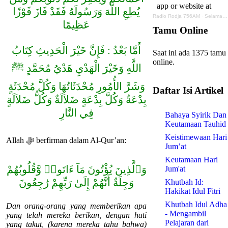
يُطِعِ اللَّهَ وَرَسُولَهُ فَقَدْ فَازَ فَوْزًا
Radio Rodja 756AM
·
Selamatkan Aku dari Neraka
عَظِيمًا
Tamu Online
أَمَّا بَعْدُ : فَإِنَّ خَيْرَ الْحَدِيثِ كِتَابُ
Saat ini ada 1375 tamu
online.
اللَّهِ وَخَيْرَ الْهَدْيِ هَدْيُ مُحَمَّدٍ ﷺ
وَشَرَّ الأُمُورِ مُحْدَثَاتُهَا وَكُلَّ مُحْدَثَةٍ
Daftar Isi Artikel
بِدْعَةٌ وَكُلَّ بِدْعَةٍ ضَلاَلَةٌ وَكُلُّ ضَلاَلَةٍ
فِي النَّارِ
Bahaya Syirik Dan
Keutamaan Tauhid
Keistimewaan Hari
Allah ﷻ berfirman dalam Al-Qur’an:
Jum’at
Keutamaan Hari
وَٱلَّذِينَ يُؤْتُونَ مَآ ءَاتَوا۟ وَّقُلُوبُهُمْ
Jum'at
وَجِلَةٌ أَنَّهُمْ إِلَىٰ رَبِّهِمْ رَٰجِعُونَ
Khutbah Id:
Hakikat Idul Fitri
Khutbah Idul Adha
Dan orang-orang yang memberikan apa
- Mengambil
yang telah mereka berikan, dengan hati
Pelajaran dari
yang takut, (karena mereka tahu bahwa)