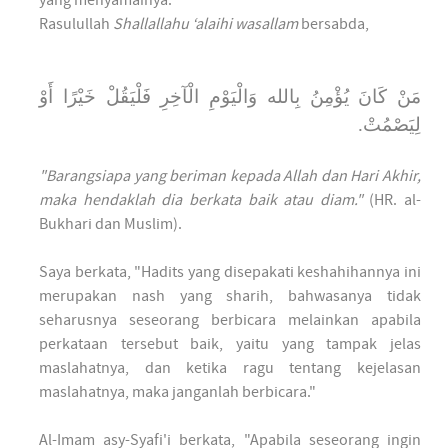
yang menyamainya."
Rasulullah
Shallallahu ‘alaihi wasallam
bersabda,
مَنْ كَانَ يُؤْمِنُ بِالله وَالْيَوْمِ الْآخِرِ فَلْيَقُلْ خَيْرًا أَوْ
لِيَصْمُتْ.
"Barangsiapa yang beriman kepada Allah dan Hari Akhir,
maka hendaklah dia berkata baik atau diam."
(HR. al-
Bukhari dan Muslim).
Saya berkata, "Hadits yang disepakati keshahihannya ini
merupakan nash yang sharih, bahwasanya tidak
seharusnya seseorang berbicara melainkan apabila
perkataan tersebut baik, yaitu yang tampak jelas
maslahatnya, dan ketika ragu tentang kejelasan
maslahatnya, maka janganlah berbicara."
Al-Imam asy-Syafi'i berkata, "Apabila seseorang ingin