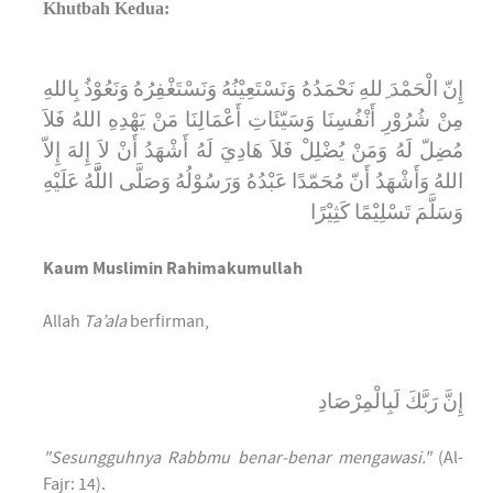
Khutbah Kedua:
إِنّ الْحَمْدَ ِللهِ نَحْمَدُهُ وَنَسْتَعِيْنُهُ وَنَسْتَغْفِرُهُ وَنَعُوْذُ بِاللهِ
مِنْ شُرُوْرِ أَنْفُسِنَا وَسَيّئَاتِ أَعْمَالِنَا مَنْ يَهْدِهِ اللهُ فَلاَ
مُضِلّ لَهُ وَمَنْ يُضْلِلْ فَلاَ هَادِيَ لَهُ أَشْهَدُ أَنْ لاَ إِلهَ إِلاّ
اللهُ وَأَشْهَدُ أَنّ مُحَمّدًا عَبْدُهُ وَرَسُوْلُهُ وَصَلَّى اللَّّهُ عَلَيْهِ
وَسَلَّمَ تَسْلِيْمًا كَثِيْرًا
Kaum Muslimin Rahimakumullah
Allah
Ta’ala
berfirman,
إِنَّ رَبَّكَ لَبِالْمِرْصَادِ
"Sesungguhnya Rabbmu benar-benar mengawasi."
(Al-
Fajr: 14).