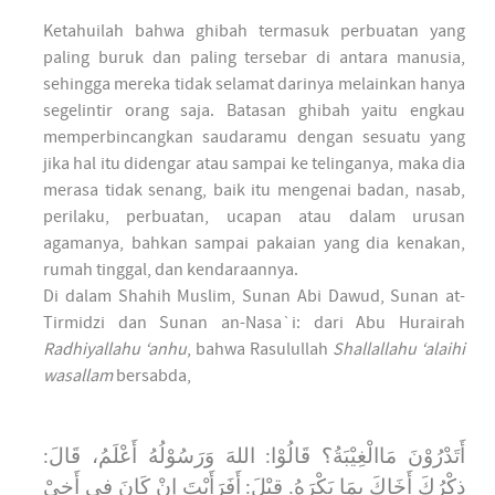
Ketahuilah bahwa ghibah termasuk perbuatan yang
paling buruk dan paling tersebar di antara manusia,
sehingga mereka tidak selamat darinya melainkan hanya
segelintir orang saja. Batasan ghibah yaitu engkau
memperbincangkan saudaramu dengan sesuatu yang
jika hal itu didengar atau sampai ke telinganya, maka dia
merasa tidak senang, baik itu mengenai badan, nasab,
perilaku, perbuatan, ucapan atau dalam urusan
agamanya, bahkan sampai pakaian yang dia kenakan,
rumah tinggal, dan kendaraannya.
Di dalam Shahih Muslim, Sunan Abi Dawud, Sunan at-
Tirmidzi dan Sunan an-Nasa`i: dari Abu Hurairah
Radhiyallahu ‘anhu
, bahwa Rasulullah
Shallallahu ‘alaihi
wasallam
bersabda,
أَتَدْرُوْنَ مَاالْغِيْبَةُ؟ قَالُوْا: اللهَ وَرَسُوْلُهُ أَعْلَمُ، قَالَ:
ذِكْرُكَ أَخَاكَ بِمَا يَكْرَهُ. قِيْلَ: أَفَرَأَيْتَ إِنْ كَانَ فِي أَخِيْ