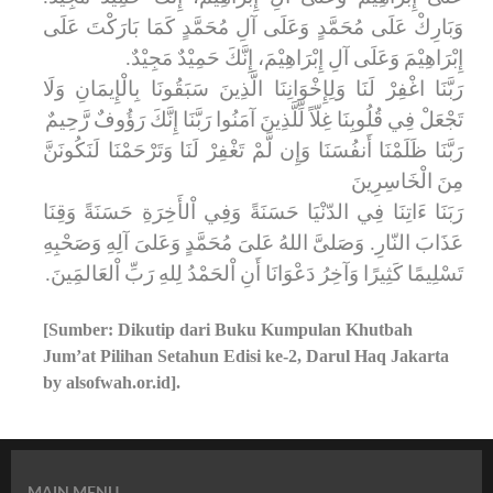
وَبَارِكْ عَلَى مُحَمَّدٍ وَعَلَى آلِ مُحَمَّدٍ كَمَا بَارَكْتَ عَلَى
إِبْرَاهِيْمَ وَعَلَى آلِ إِبْرَاهِيْمَ، إِنَّكَ حَمِيْدٌ مَجِيْدٌ.
رَبَّنَا اغْفِرْ لَنَا وَلِإِخْوَانِنَا الَّذِينَ سَبَقُونَا بِالْإِيمَانِ وَلَا
تَجْعَلْ فِي قُلُوبِنَا غِلّاً لِّلَّذِينَ آمَنُوا رَبَّنَا إِنَّكَ رَؤُوفٌ رَّحِيمٌ
رَبَّنَا ظَلَمْنَا أَنفُسَنَا وَإِن لَّمْ تَغْفِرْ لَنَا وَتَرْحَمْنَا لَنَكُونَنَّ
مِنَ الْخَاسِرِينَ
رَبَنَا ءَاتِنَا فِي الدّنْيَا حَسَنَةً وَفِي اْلأَخِرَةِ حَسَنَةً وَقِنَا
عَذَابَ النّارِ. وَصَلىَّ اللهُ عَلىَ مُحَمَّدٍ وَعَلىَ آلِهِ وَصَحْبِهِ
تَسْلِيمًا كَثِيرًا وَآخِرُ دَعْوَانَا أَنِ اْلحَمْدُ لِلهِ رَبِّ اْلعَالمَِينَ.
[Sumber: Dikutip dari Buku Kumpulan Khutbah
Jum’at Pilihan Setahun Edisi ke-2, Darul Haq Jakarta
by alsofwah.or.id].
MAIN MENU