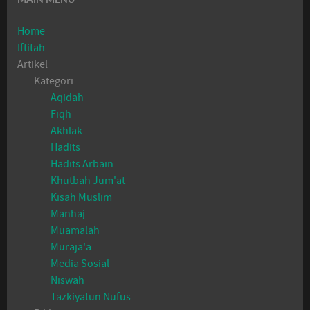
Home
Iftitah
Artikel
Kategori
Aqidah
Fiqh
Akhlak
Hadits
Hadits Arbain
Khutbah Jum'at
Kisah Muslim
Manhaj
Muamalah
Muraja'a
Media Sosial
Niswah
Tazkiyatun Nufus