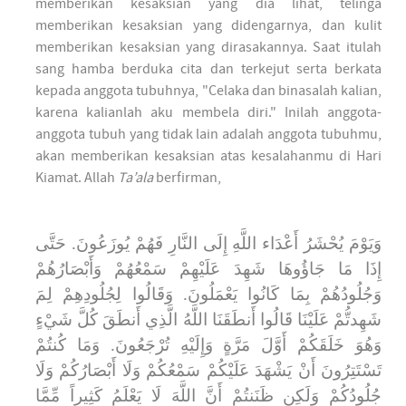
memberikan kesaksian yang dia lihat, telinga
memberikan kesaksian yang didengarnya, dan kulit
memberikan kesaksian yang dirasakannya. Saat itulah
sang hamba berduka cita dan terkejut serta berkata
kepada anggota tubuhnya, "Celaka dan binasalah kalian,
karena kalianlah aku membela diri." Inilah anggota-
anggota tubuh yang tidak lain adalah anggota tubuhmu,
akan memberikan kesaksian atas kesalahanmu di Hari
Kiamat. Allah
Ta’ala
berfirman,
وَيَوْمَ يُحْشَرُ أَعْدَاء اللَّهِ إِلَى النَّارِ فَهُمْ يُوزَعُونَ. حَتَّى
إِذَا مَا جَاؤُوهَا شَهِدَ عَلَيْهِمْ سَمْعُهُمْ وَأَبْصَارُهُمْ
وَجُلُودُهُمْ بِمَا كَانُوا يَعْمَلُونَ. وَقَالُوا لِجُلُودِهِمْ لِمَ
شَهِدتُّمْ عَلَيْنَا قَالُوا أَنطَقَنَا اللَّهُ الَّذِي أَنطَقَ كُلَّ شَيْءٍ
وَهُوَ خَلَقَكُمْ أَوَّلَ مَرَّةٍ وَإِلَيْهِ تُرْجَعُونَ. وَمَا كُنتُمْ
تَسْتَتِرُونَ أَنْ يَشْهَدَ عَلَيْكُمْ سَمْعُكُمْ وَلَا أَبْصَارُكُمْ وَلَا
جُلُودُكُمْ وَلَكِن ظَنَنتُمْ أَنَّ اللَّهَ لَا يَعْلَمُ كَثِيراً مِّمَّا