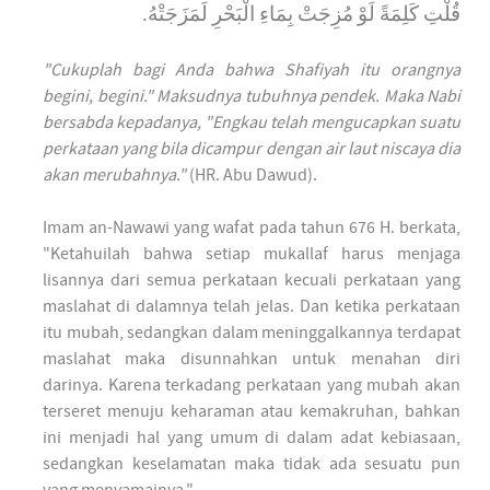
قُلْتِ كَلِمَةً لَوْ مُزِجَتْ بِمَاءِ الْبَحْرِ لَمَزَجَتْهُ.
"Cukuplah bagi Anda bahwa Shafiyah itu orangnya
begini, begini." Maksudnya tubuhnya pendek. Maka Nabi
bersabda kepadanya, "Engkau telah mengucapkan suatu
perkataan yang bila dicampur dengan air laut niscaya dia
akan merubahnya."
(HR. Abu Dawud).
Imam an-Nawawi yang wafat pada tahun 676 H. berkata,
"Ketahuilah bahwa setiap mukallaf harus menjaga
lisannya dari semua perkataan kecuali perkataan yang
maslahat di dalamnya telah jelas. Dan ketika perkataan
itu mubah, sedangkan dalam meninggalkannya terdapat
maslahat maka disunnahkan untuk menahan diri
darinya. Karena terkadang perkataan yang mubah akan
terseret menuju keharaman atau kemakruhan, bahkan
ini menjadi hal yang umum di dalam adat kebiasaan,
sedangkan keselamatan maka tidak ada sesuatu pun