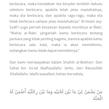
berbicara, maka hendaklah dia berpikir terlebih dahulu
sebelum berbicara, apabila telah jelas maslahatnya,
maka dia berbicara, dan apabila ragu-ragu, maka dia
tidak berbicara sampai jelas maslahatnya." Al-Imam asy-
Syafi'i juga pernah berpesan kepada muridnya ar-Rabi',
"Wahai ar-Rabi', janganlah kamu berbicara tentang
perkara yang tidak penting bagimu, karena apabila kamu
berbicara satu kata, maka ia akan memilikimu,
sedangkan kamu tidak dapat memilikinya."
Dan kami meriwayatkan dalam Shahih al-Bukhari: Dari
Sahal bin Sa'ad
Radhiyallahu ‘anhu
, dari Rasulullah
Shallallahu ‘alaihi wasallam
, beliau bersabda,
مَنْ يَضْمَنُ لِيْ مَا بَيْنَ لَحْيَيْهِ وَمَا بَيْنَ رِجْلَيْهِ أَضْمَنُ لَهُ
الْجَنَّةَ.