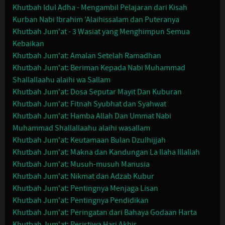
Khutbah Idul Adha - Mengambil Pelajaran dari Kisah
Kurban Nabi Ibrahim 'Alaihissalam dan Puteranya
Khutbah Jum'at - 3 Wasiat yang Menghimpun Semua
Kebaikan
Khutbah Jum'at: Amalan Setelah Ramadhan
Khutbah Jum'at: Beriman Kepada Nabi Muhammad
Shallallaahu alaihi wa Sallam
Khutbah Jum'at: Dosa Seputar Mayit Dan Kuburan
Khutbah Jum'at: Fitnah Syubhat dan Syahwat
Khutbah Jum'at: Hamba Allah Dan Ummat Nabi
Muhammad Shallallaahu alaihi wasallam
Khutbah Jum'at: Keutamaan Bulan Dzulhijjah
Khutbah Jum'at: Makna dan Kandungan La Ilaha Illallah
Khutbah Jum'at: Musuh-musuh Manusia
Khutbah Jum'at: Nikmat dan Adzab Kubur
Khutbah Jum'at: Pentingnya Menjaga Lisan
Khutbah Jum'at: Pentingnya Pendidikan
Khutbah Jum'at: Peringatan dari Bahaya Godaan Harta
Khutbah Jum'at: Peristiwa Hari Akhir