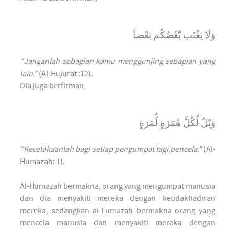
وَلَا يَغْتَب بَّعْضُكُم بَعْضاً
"Janganlah sebagian kamu menggunjing sebagian yang
lain."
(Al-Hujurat :12).
Dia juga berfirman,
وَيْلٌ لِّكُلِّ هُمَزَةٍ لُّمَزَةٍ
"Kecelakaanlah bagi setiap pengumpat lagi pencela."
(Al-
Humazah: 1).
Al-Humazah bermakna, orang yang mengumpat manusia
dan dia menyakiti mereka dengan ketidakhadiran
mereka, sedangkan al-Lumazah bermakna orang yang
mencela manusia dan menyakiti mereka dengan