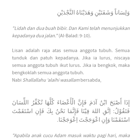
وَلِسَاناً وَشَفَتَيْنِ وَهَدَيْنَاهُ النَّجْدَيْنِ
"Lidah dan dua buah bibir. Dan Kami telah menunjukkan
kepadanya dua jalan."
(Al-Balad: 9-10).
Lisan adalah raja atas semua anggota tubuh. Semua
tunduk dan patuh kepadanya. Jika ia lurus, niscaya
semua anggota tubuh ikut lurus. Jika ia bengkok, maka
bengkoklah semua anggota tubuh.
Nabi
Shallallahu ‘alaihi wasallam
bersabda,
إِذَا أَصْبَحَ ابْنُ آدَمَ فَإِنَّ الْأَعْضَاءَ كُلَّهَا تُكَفِّرُ اللِّسَانَ
فَتَقُوْلُ: اِتَّقِ اللهَ فِيْنَا فَإِنَّمَا نَحْنُ بِكَ فَإِنِ اسْتَقَمْتَ
اسْتَقَمْنَا وَإِنِ اعْوَجَجْتَ اِعْوَجَجْنَا.
"Apabila anak cucu Adam masuk waktu pagi hari, maka