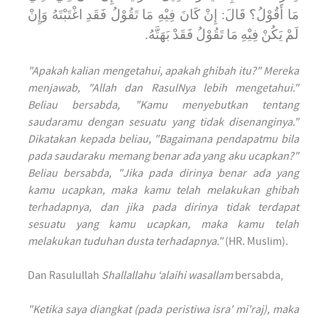
مَا أَقُوْلُ؟ قَالَ: إِنْ كَانَ فِيْهِ مَا تَقُوْلُ فَقَدِ اغْتَبْتَهُ وَإِنْ
لَمْ يَكُنْ فِيْهِ مَا تَقُوْلُ فَقَدْ بَهَتَّهُ.
"Apakah kalian mengetahui, apakah ghibah itu?" Mereka
menjawab, "Allah dan RasulNya lebih mengetahui."
Beliau bersabda, "Kamu menyebutkan tentang
saudaramu dengan sesuatu yang tidak disenanginya."
Dikatakan kepada beliau, "Bagaimana pendapatmu bila
pada saudaraku memang benar ada yang aku ucapkan?"
Beliau bersabda, "Jika pada dirinya benar ada yang
kamu ucapkan, maka kamu telah melakukan ghibah
terhadapnya, dan jika pada dirinya tidak terdapat
sesuatu yang kamu ucapkan, maka kamu telah
melakukan tuduhan dusta terhadapnya."
(HR. Muslim).
Dan Rasulullah
Shallallahu ‘alaihi wasallam
bersabda,
"Ketika saya diangkat (pada peristiwa isra' mi'raj), maka