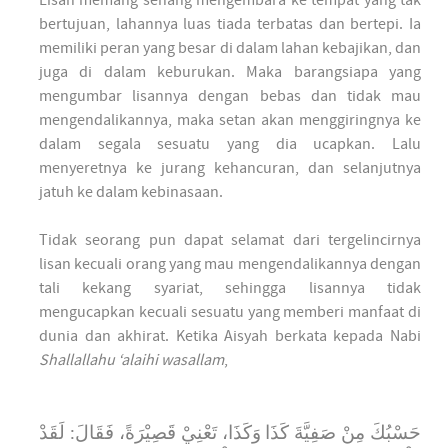
Lisan memang senang mengembara ke tempat yang tak
bertujuan, lahannya luas tiada terbatas dan bertepi. Ia
memiliki peran yang besar di dalam lahan kebajikan, dan
juga di dalam keburukan. Maka barangsiapa yang
mengumbar lisannya dengan bebas dan tidak mau
mengendalikannya, maka setan akan menggiringnya ke
dalam segala sesuatu yang dia ucapkan. Lalu
menyeretnya ke jurang kehancuran, dan selanjutnya
jatuh ke dalam kebinasaan.
Tidak seorang pun dapat selamat dari tergelincirnya
lisan kecuali orang yang mau mengendalikannya dengan
tali kekang syariat, sehingga lisannya tidak
mengucapkan kecuali sesuatu yang memberi manfaat di
dunia dan akhirat. Ketika Aisyah berkata kepada Nabi
Shallallahu ‘alaihi wasallam
,
حَسْبُكَ مِنْ صَفِيَّةَ كَذَا وَكَذَا، تَعْنِيْ قَصِيْرَةً، فَقَالَ: لَقَدْ