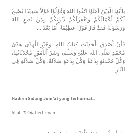
يَاأَيّهَا الّذِيْنَ آمَنُوْا اتّقُوا اللهَ وَقُوْلُوْا قَوْلاً سَدِيْدًا يُصْلِحْ
لَكُمْ أَعْمَالَكُمْ وَيَغْفِرْلَكُمْ ذُنُوْبَكُمْ وَمَنْ يُطِعِ اللهَ
وَرَسُوْلَهُ فَقَدْ فَازَ فَوْزًا عَظِيْمًا، أَمّا بَعْدُ ...
فَأِنّ أَصْدَقَ الْحَدِيْثِ كِتَابُ اللهِ، وَخَيْرَ الْهَدْىِ هَدْىُ
مُحَمّدٍ صَلّى الله عَلَيْهِ وَسَلّمَ، وَشَرّ اْلأُمُوْرِ مُحْدَثَاتُهَا،
وَكُلّ مُحْدَثَةٍ بِدْعَةٌ وَكُلّ بِدْعَةٍ ضَلاَلَةً، وَكُلّ ضَلاَلَةِ فِي
النّارِ.
Hadirin Sidang Jum’at yang Terhormat
..
Allah
Ta’ala
berfirman,