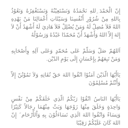
إِنّ الْحَمْدَ ِللهِ نَحْمَدُهُ وَنَسْتَعِيْنُهُ وَنَسْتَغْفِرُهُ وَنَعُوْذُ
بِاللهِ مِنْ شُرُوْرِ أَنْفُسِنَا وَسَيّئَاتِ أَعْمَالِنَا مَنْ يَهْدِهِ
اللهُ فَلاَ مُضِلّ لَهُ وَمَنْ يُضْلِلْ فَلاَ هَادِيَ لَهُ أَشْهَدُ أَنْ لاَ
إِلهَ إِلاّ اللهُ وَأَشْهَدُ أَنّ مُحَمّدًا عَبْدُهُ وَرَسُوْلُهُ
اَللهُمّ صَلّ وَسَلّمْ عَلى مُحَمّدٍ وَعَلى آلِهِ وِأَصْحَابِهِ
وَمَنْ تَبِعَهُمْ بِإِحْسَانٍ إِلَى يَوْمِ الدّيْن.
يَاأَيّهَا الّذَيْنَ آمَنُوْا اتّقُوا اللهَ حَقّ تُقَاتِهِ وَلاَ تَمُوْتُنّ إِلاّ
وَأَنْتُمْ مُسْلِمُوْنَ
يَاأَيّهَا النَاسُ اتّقُوْا رَبّكُمُ الّذِي خَلَقَكُمْ مِنْ نَفْسٍ
وَاحِدَةٍ وَخَلَقَ مِنْهَا زَوْجَهَا وَبَثّ مِنْهُمَا رِجَالاً كَثِيْرًا
وَنِسَاءً وَاتّقُوا اللهَ الَذِي تَسَاءَلُوْنَ بِهِ وَاْلأَرْحَام َ إِنّ
اللهَ كَانَ عَلَيْكُمْ رَقِيْبًا