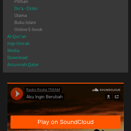
Pilihan
Do'a - Dzikir
Ulama
Buku Islam
Online E-book
Al-Qur'an
Haji-Umrah
Media
Download
Assunnah Qatar