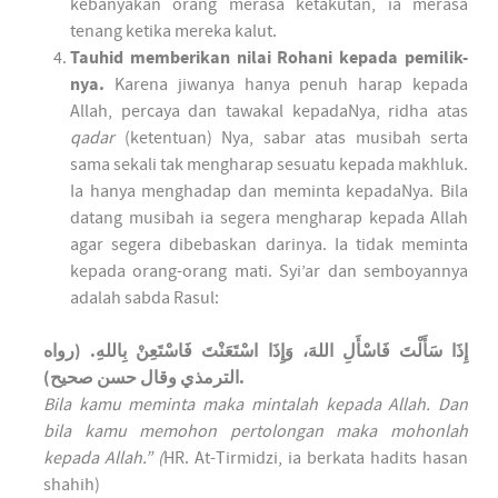
kebanyakan orang merasa ketakutan, ia merasa
tenang ketika mereka kalut.
Tauhid memberikan nilai Rohani kepada pemilik-
nya.
Karena jiwanya hanya penuh harap kepada
Allah, percaya dan tawakal kepadaNya, ridha atas
qadar
(ketentuan) Nya, sabar atas musibah serta
sama sekali tak mengharap sesuatu kepada makhluk.
Ia hanya menghadap dan meminta kepadaNya. Bila
datang musibah ia segera mengharap kepada Allah
agar segera dibebaskan darinya. Ia tidak meminta
kepada orang-orang mati. Syi’ar dan semboyannya
adalah sabda Rasul:
إِذَا سَأَلْتَ فَاسْأَلِ اللهَ، وَإِذَا اسْتَعَنْتَ فَاسْتَعِنْ بِاللهِ. (رواه
الترمذي وقال حسن صحيح).
Bila kamu meminta maka mintalah kepada Allah. Dan
bila kamu memohon pertolongan maka mohonlah
kepada Allah.” (
HR. At-Tirmidzi, ia berkata hadits hasan
shahih)