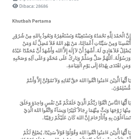
Dibaca: 28686
Khutbah Pertama
إِنَّ الْحَمْدَ لِلَّهِ نَحْمَدُهُ وَنَسْتَعِيْنُهُ وَنَسْتَغْفِرُهْ وَنَعُوذُ بِاللهِ مِنْ شُرُوْرِ
أَنْفُسِنَا وَمِنْ سَيِّئَاتِ أَعْمَالِنَا، مَنْ يَهْدِ اللهُ فَلاَ مُضِلَّ لَهُ وَمَنْ
يُضْلِلْ فَلاَ هَادِيَ لَهُ. أَشْهَدُ أَنْ لاَ إِلَهَ إِلاَّ الله وَأَشْهَدُ أَنَّ مُحَمَّدًا عَبْدُهُ
وَرَسُوْلُهُ. اَللَّهُمَّ صَلِّ وَسَلِّمْ وَبَارِكْ عَلَى مُحَمَّدٍ وَعَلَى آلِهِ وَصَحْبِهِ
وَمَنِ اهْتَدَى بِهُدَاهُ إِلَى يَوْمِ الْقِيَامَةِ.
يَا أَيُّهاَ الَّذِيْنَ ءَامَنُوا اتَّقُوا اللهَ حَقَّ تُقَاتِهِ وَلاَ تَمُوْتُنَّ إِلاَّ وَأَنتُمْ
مُّسْلِمُوْنَ.
يَا أَيُّهَا النَّاسُ اتَّقُوْا رَبَّكُمُ الَّذِيْ خَلَقَكُمْ مِّنْ نَفْسٍ وَاحِدَةٍ وَخَلَقَ
مِنْهَا زَوْجَهَا وَبَثَّ مِنْهُمَا رِجَالاً كَثِيْرًا وَنِسَآءً وَاتَّقُوا اللهَ الَّذِيْ
تَسَآءَلُوْنَ بِهِ وَاْلأَرْحَامَ إِنَّ اللهَ كَانَ عَلَيْكُمْ رَقِيْبًا.
يَا أَيُّهَا الَّذِيْنَ ءَامَنُوا اتَّقُوا اللهَ وَقُوْلُوْا قَوْلاً سَدِيْدًا. يُصْلِحْ لَكُمْ