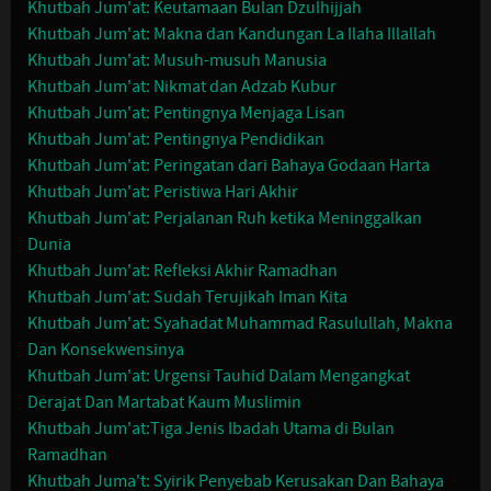
Khutbah Jum'at: Keutamaan Bulan Dzulhijjah
Khutbah Jum'at: Makna dan Kandungan La Ilaha Illallah
Khutbah Jum'at: Musuh-musuh Manusia
Khutbah Jum'at: Nikmat dan Adzab Kubur
Khutbah Jum'at: Pentingnya Menjaga Lisan
Khutbah Jum'at: Pentingnya Pendidikan
Khutbah Jum'at: Peringatan dari Bahaya Godaan Harta
Khutbah Jum'at: Peristiwa Hari Akhir
Khutbah Jum'at: Perjalanan Ruh ketika Meninggalkan
Dunia
Khutbah Jum'at: Refleksi Akhir Ramadhan
Khutbah Jum'at: Sudah Terujikah Iman Kita
Khutbah Jum'at: Syahadat Muhammad Rasulullah, Makna
Dan Konsekwensinya
Khutbah Jum'at: Urgensi Tauhid Dalam Mengangkat
Derajat Dan Martabat Kaum Muslimin
Khutbah Jum'at:Tiga Jenis Ibadah Utama di Bulan
Ramadhan
Khutbah Juma't: Syirik Penyebab Kerusakan Dan Bahaya