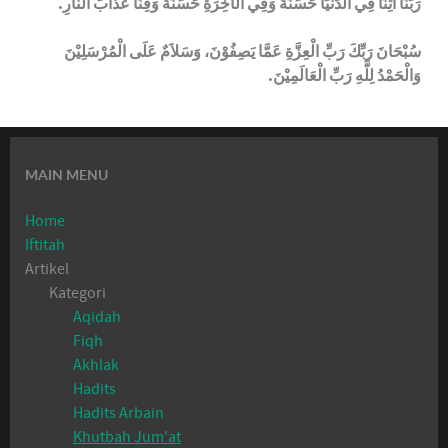
رَبَّنَا آتِنَا فِي الدُّنْيَا حَسَنَةً وَفِي الآخِرَةِ حَسَنَةً وَقِنَا عَذَابَ النَّارِ.
سُبْحَانَ رَبِّكَ رَبِّ الْعِزَّةِ عَمَّا يَصِفُوْنَ، وَسَلاَمٌ عَلَى الْمُرْسَلِيْنَ
وَالْحَمْدُ لِلَّهِ رَبِّ الْعَالَمِيْنَ.
MAIN MENU
Home
Iftitah
Artikel
Kategori
Aqidah
Fiqh
Akhlak
Hadits
Hadits Arbain
Khutbah Jum'at