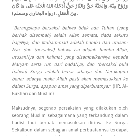
وَرُوْحٌ مِنْهُ، وَالْجَنَّةُ حَقٌّ وَالنَّارُ حَقٌّ، أَدْخَلَهُ اللهُ الْجَنَّهَ عَلَى مَا كَانَ
مِنَ الْعَمَلِ. (رواه البخاري ومسلم).
“Barangsiapa bersaksi bahwa tidak ada Tuhan (yang
berhak disembah) selain Allah semata, tiada sekutu
bagiNya, dan Muham-mad adalah hamba dan utusan-
Nya, dan (bersaksi) bahwa Isa adalah hamba Allah,
utusanNya dan kalimat yang disampaikanNya kepada
Maryam serta ruh dari padaNya, dan (bersaksi pula
bahwa) Surga adalah benar adanya dan Nerakapun
benar adanya maka Allah pasti akan memasukkan ke
dalam Surga, apapun amal yang diperbuatnya.
” (HR. Al-
Bukhari dan Muslim)
Maksudnya, segenap persaksian yang dilakukan oleh
seorang Muslim sebagaimana yang terkandung dalam
hadist tadi berhak memasukkan dirinya ke Surga.
Sekalipun dalam sebagian amal perbuatannya terdapat