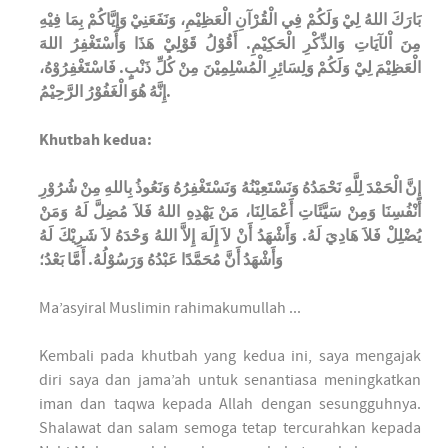
بَارَكَ اللهُ لِيْ وَلَكُمْ فِي الْقُرْآنِ الْعَظِيْمِ، وَنَفَعَنِيْ وَإِيَّاكُمْ بِمَا فِيْهِ
مِنَ اْلآيَاتِ وَالذِّكْرِ الْحَكِيْمِ. أَقُوْلُ قَوْلِيْ هَذَا وَأَسْتَغْفِرُ اللهَ
الْعَظِيْمَ لِيْ وَلَكُمْ وَلِسَائِرِ الْمُسْلِمِيْنَ مِنْ كُلِّ ذَنْبٍ. فَاسْتَغْفِرُوْهُ،
إِنَّهُ هُوَ الْغَفُوْرُ الرَّحِيْمُ.
Khutbah kedua:
إِنَّ الْحَمْدَ لِلَّهِ نَحْمَدُهُ وَنَسْتَعِيْنُهُ وَنَسْتَغْفِرُهُ وَنَعُوذُ بِاللهِ مِنْ شُرُوْرِ
أَنْفُسِنَا وَمِنْ سَيَّئَاتِ أَعْمَالِنَا، مَنْ يَهْدِهِ اللهُ فَلاَ مُضِلَّ لَهُ وَمَنْ
يُضْلِلْ فَلاَ هَادِيَ لَهُ. وَأَشْهَدُ أَنْ لاَ إِلَهَ إِلاَّ اللهُ وَحْدَهُ لاَ شَرِيْكَ لَهُ
وَأَشْهَدُ أَنَّ مُحَمَّدًا عَبْدُهُ وَرَسُوْلُهُ. أَمَّا بَعْدُ؛
Ma’asyiral Muslimin rahimakumullah ...
Kembali pada khutbah yang kedua ini, saya mengajak
diri saya dan jama’ah untuk senantiasa meningkatkan
iman dan taqwa kepada Allah dengan sesungguhnya.
Shalawat dan salam semoga tetap tercurahkan kepada