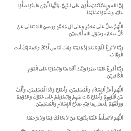
إِنَّ اللهَ وَمَلاَئِكَتَهُ يُصَلُّوْنَ عَلَى النَّبِيِّ، يَاأَيُّهاَ الَّذِيْنَ ءَامَنُوْا صَلُّوْا
عَلَيْهِ وَسَلِّمُوْا تَسْلِيْمًا.
اَللَّهُمَّ صَلِّ عَلَى مُحَمَّدٍ وَعَلَى آلِ مُحَمَّدٍ وَرَضِيَ اللهُ تَعَالَى عَنْ
كُلِّ صَحَابَةِ رَسُوْلِ اللهِ أَجْمَعِيْنَ.
رَبَّنَا لاَ تُزِغْ قُلُوْبَنَا بَعْدَ إِذْ هَدَيْتَنَا وَهَبْ لَنَا مِن لَّدُنْكَ رَحْمَةً إِنَّكَ أَنتَ
الْوَهَّابُ.
رَبَّنَا أَفْرِغْ عَلَيْنَا صَبْرًا وَثَبِّتْ أَقْدَامَنَا وَانْصُرْنَا عَلَى الْقَوْمِ
الْكَافِرِيْنَ.
اَللَّهُمَ أَعِزَّ اْلإِسْلاَمَ وَالْمُسْلِمِيْنَ، وَأَصْلِحْ وُلاَةَ الْمُسْلِمِيْنَ، وَأَلِّفْ
بَيْنَ قُلُوْبِهِمْ وَأَصْلِحْ ذَاتَ بَيْنِهِمْ وَانْصُرْهُمْ عَلَى عَدُوِّكَ وَعَدُوِّهِمْ
وَوَفِّقْهُمْ لِلْعَمَلِ بِمَا فِيْهِ صَلاَحُ اْلإِسْلاَمِ وَالْمُسْلِمِيْنَ.
اَللَّهُمَ لاَ تُسَلِّطْ عَلَيْنَا بِذُنُوْبِنَا مَنْ لاَ يَخَافُكَ فِيْنَا وَلاَ يَرْحَمُنَا.