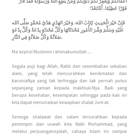
أَعْمَالَكُمْ وَيَغْفِرْ لَكُمْ ذُنُوْبَكُمْ وَمَنْ يُطِعِ اللهَ وَرَسُوْلَهُ فَقَدْ فَازَ
فَوْزًا عَظِيْمًا. أَمَّابَعْدُ؛
فَإِنْ خَيْرَ الْحَدِيثِ كِتَابُ اللهَ، وَخَيْرَ الهَدْيِ هَدْيُ مُحَمَّدٍ صَلَّى الله
عَلَيْهِ وَسَلَّمَ وَشَّرَ الأُمُورِ مُحْدَثَاتُهَا وَكُلَّ مُحْدَثَةٍ بِدْعَةٌ وَكُلَّ بِدْعَةٍ
ضَلاَلَةٌ وَكُلَّ ضَلاَلَةٍ فِي النَّارِ
.
Ma'asyirol Muslimin rahimakumullah ...
Segala puji bagi Allah, Rabb dan sesembahan sekalian
alam, yang telah mencurahkan kenikmatan dan
karuniaNya yang tak terhingga dan tak pernah putus
sepanjang zaman kepada makhluk-Nya. Baik yang
berupa kesehatan, kesempatan sehingga pada kali ini
kita dapat menunaikan kewajiban shalat Jum’at.
Semoga shalawat dan salam tercurahkan kepada
pemimpin dan uswah kita Nabi Muhammad, yang
melalui perjuangannyalah, cahaya Islam ini sampai