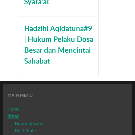
Syafa'at
Hadzihi Aqidatuna#9
| Hukum Pelaku Dosa
Besar dan Mencintai
Sahabat
MAIN MENU
Home
Iftitah
Hubungi Kami
No Debate