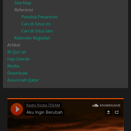
Site Map
Referensi
Pondok Pesantren
Cari di Situs ini
Cari di Situs lain
Kalender Kegiatan
Artikel
Al-Qur'an
Haji-Umrah
Media
Download
Assunnah Qatar