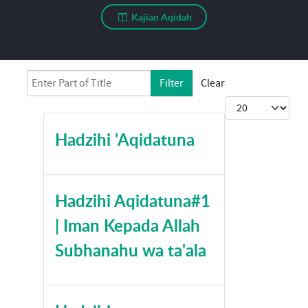
Kajian Aqidah
Enter Part of Title
Filter
Clear
Tampilkan #
Hadzihi 'Aqidatuna
Hadzihi Aqidatuna#1
| Iman Kepada Allah
Subhanahu wa ta'ala