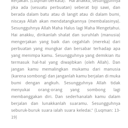
kerjakan. (Luqman berkata): “Hai anakku, sesungguhnya
jika ada (sesuatu perbuatan) seberat biji sawi, dan
berada dalam batu atau di langit atau di dalam bumi,
niscaya Allah akan mendatangkannya (membalasinya).
Sesungguhnya Allah Maha Halus lagi Maha Mengetahui.
Hai anakku, dirikanlah shalat dan suruhlah (manusia)
mengerjakan yang baik dan cegahlah (mereka) dari
perbuatan yang mungkar dan bersabar terhadap apa
yang menimpa kamu. Sesungguhnya yang demikian itu
termasuk hal-hal yang diwajibkan (oleh Allah). Dan
jangan kamu memalingkan mukamu dari manusia
(karena sombong) dan janganlah kamu berjalan di muka
bumi dengan angkuh. Sesungguhnya Allah tidak
menyukai orang-orang yang sombong lagi
membanggakan diri. Dan sederhanalah kamu dalam
berjalan dan lunakkanlah suaramu. Sesungguhnya
seburuk-buruk suara ialah suara keledai.” (Luqman: 13-
19)