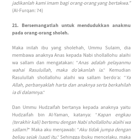
jadikanlah kami imam bagi orang-orang yang bertakwa.”
(Al-Furqan: 74)
21. Bersemangatlah untuk mendudukkan anakmu
pada orang-orang sholeh.
Maka inilah ibu yang sholehah, Ummu Sulaim, dia
membawa anaknya Anas kepada Nabi shollallohu alaihi
wa sallam dan mengatakan: “
Anas adalah pelayanmu
wahai Rasulullah, maka do’akanlah ia
.” Kemudian
Rasulullah shollallohu alaihi wa sallam berdo’a: “
Ya
Allah, perbanyaklah harta dan anaknya serta berkahilah
ia di dalamnya
.”
Dan Ummu Hudzaifah bertanya kepada anaknya yaitu
Hudzaifah bin Al-Yaman, katanya: “
Kapan engkau
(terakhir kali) bertemu dengan Nabi shollallohu alaihi wa
sallam?
” Maka aku menjawab: “
Aku tidak jumpa dengan
beliau sejak (saat) itu
.” Sehingga ibuku mencelaku, maka