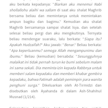
aku berkata kepadanya: “
Biarkan aku menemui Nabi
shollallohu alaihi wa sallam
di saat aku shalat Maghrib
bersama beliau dan memintanya untuk memintakan
ampun bagiku dan bagimu.” Kemudian aku shalat
Maghrib bersamanya sampai shalat Isya. dan setelah
selesai beliau pergi dan aku mengikutinya. Ternyata
beliau mendengar suaraku, lalu berkata: “
Siapa itu?
Apakah Hudzaifah?
” Aku jawab: “
Benar
.” Beliau berkata:
“
Apa keperluanmu? semoga Allah mengampunimu dan
ibumu.
” Beliau (kemudian) bersabda: “
Sesungguhnya
malaikat ini tidak pernah turun ke bumi sebelum malam
ini sama sekali. Dia meminta izin kepada Rabbnya untuk
memberi salam kepadaku dan memberi khabar gembira
kepadaku, bahwa Fatimah adalah pemimpin para wanita
penghuni surga.
” Dikeluarkan oleh At-Tirmidzi dan
disebutkan oleh Ayahanda di dalam Ash-Shahihul
Musnad (1/214).