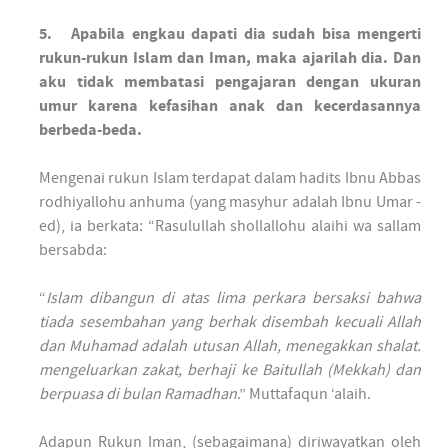
5. Apabila engkau dapati dia sudah bisa mengerti
rukun-rukun Islam dan Iman, maka ajarilah dia. Dan
aku tidak membatasi pengajaran dengan ukuran
umur karena kefasihan anak dan kecerdasannya
berbeda-beda.
Mengenai rukun Islam terdapat dalam hadits Ibnu Abbas
rodhiyallohu anhuma (yang masyhur adalah Ibnu Umar -
ed), ia berkata: “Rasulullah shollallohu alaihi wa sallam
bersabda:
“
Islam dibangun di atas lima perkara bersaksi bahwa
tiada sesembahan yang berhak disembah kecuali Allah
dan Muhamad adalah utusan Allah, menegakkan shalat.
mengeluarkan zakat, berhaji ke Baitullah (Mekkah) dan
berpuasa di bulan Ramadhan
.” Muttafaqun ‘alaih.
Adapun Rukun Iman, (sebagaimana) diriwayatkan oleh