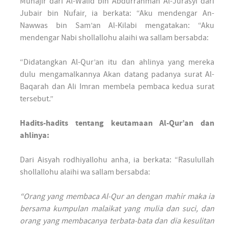
Muhajir dari Al-Walid bin Abdurrahman Al-Jurasyi dari
Jubair bin Nufair, ia berkata: “Aku mendengar An-
Nawwas bin Sam’an Al-Kilabi mengatakan: “Aku
mendengar Nabi shollallohu alaihi wa sallam bersabda:
“Didatangkan Al-Qur’an itu dan ahlinya yang mereka
dulu mengamalkannya Akan datang padanya surat Al-
Baqarah dan Ali Imran membela pembaca kedua surat
tersebut.”
Hadits-hadits tentang keutamaan Al-Qur’an dan
ahlinya:
Dari Aisyah rodhiyallohu anha, ia berkata: “Rasulullah
shollallohu alaihi wa sallam bersabda:
“Orang yang membaca Al-Qur an dengan mahir maka ia
bersama kumpulan malaikat yang mulia dan suci, dan
orang yang membacanya terbata-bata dan dia kesulitan