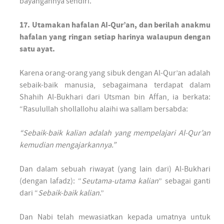
bayangannya sendiri.
17. Utamakan hafalan AI-Qur’an, dan berilah anakmu
hafalan yang ringan setiap harinya walaupun dengan
satu ayat.
Karena orang-orang yang sibuk dengan Al-Qur’an adalah
sebaik-baik manusia, sebagaimana terdapat dalam
Shahih Al-Bukhari dari Utsman bin Affan, ia berkata:
“Rasulullah shollallohu alaihi wa sallam bersabda:
“Sebaik-baik kalian adalah yang mempelajari Al-Qur’an
kemudian mengajarkannya.”
Dan dalam sebuah riwayat (yang lain dari) Al-Bukhari
(dengan lafadz): “
Seutama-utama kalian
” sebagai ganti
dari “
Sebaik-baik kalian
.”
Dan Nabi telah mewasiatkan kepada umatnya untuk