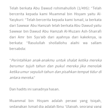
Telah berkata Abu Dawud rohimahulloh (1/495): “Telah
bercerita kepada kami Muammal bin Hisyam yaitu Al-
Yasykuri: “Telah bercerita kepada kami Ismail, ia berkata
dari Sawwar Abu Hamzah telah berkata Abu Dawud yaitu
Sawwar bin Dawud Abu Hamzah Al-Muzani Ash-Shairafi
dari Amr bin Syu’aib dari ayahnya dari kakeknya, ia
berkata: “Rasulullah shollallohu alaihi wa sallam
bersabda:
“
Perintahkan anak-anakmu untuk shalat ketika mereka
berumur tujuh tahun dan pukul mereka jika menolak
ketika umur sepuluh tahun dan pisahkan tempat tidur di
antara mereka
.”
Dan hadits ini sanadnya hasan.
Muammal bin Hisyam adalah perawi yang tsiqah,
sedangkan Ismail dia adalah Ibnu ‘Ulaiyah, seorang yang