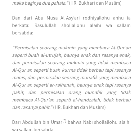
maka baginya dua pahala.”
(HR. Bukhari dan Muslim)
Dan dari Abu Musa Al-Asy’ari rodhiyallohu anhu ia
berkata: Rasulullah shollallohu alaihi wa sallam
bersabda:
“Permisalan seorang mukmin yang membaca Al-Qur’an
seperti buah al-utrujah, baunya enak dan rasanya enak,
dan permisalan seorang mukmin yang tidak membaca
Al-Qur an seperti buah kurma tidak berbau tapi rasanya
manis, dan permisalan seorang munafik yang membaca
Al-Qur an seperti ar-raihanah, baunya enak tapi rasanya
pahit, dan permisalan orang munafik yang tidak
membaca Al-Qur’an seperti al-handzalah, tidak berbau
dan rasanya pahit.”
(HR. Bukhari dan Muslim)
[*]
Dari Abdullah bin Umar
bahwa Nabi shollallohu alaihi
wa sallam bersabda: