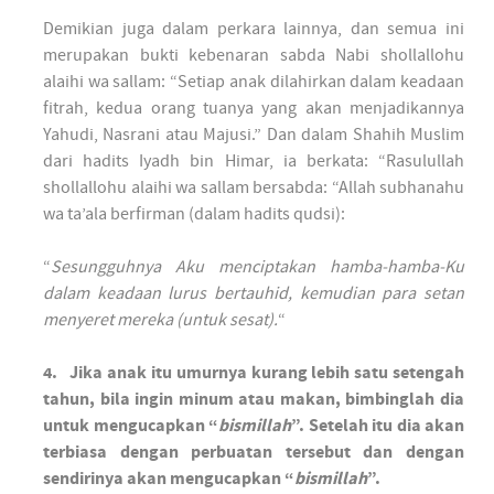
Demikian juga dalam perkara lainnya, dan semua ini
merupakan bukti kebenaran sabda Nabi shollallohu
alaihi wa sallam: “Setiap anak dilahirkan dalam keadaan
fitrah, kedua orang tuanya yang akan menjadikannya
Yahudi, Nasrani atau Majusi.” Dan dalam Shahih Muslim
dari hadits Iyadh bin Himar, ia berkata: “Rasulullah
shollallohu alaihi wa sallam bersabda: “Allah subhanahu
wa ta’ala berfirman (dalam hadits qudsi):
“
Sesungguhnya Aku menciptakan hamba-hamba-Ku
dalam keadaan lurus bertauhid, kemudian para setan
menyeret mereka (untuk sesat).
“
4. Jika anak itu umurnya kurang lebih satu setengah
tahun, bila ingin minum atau makan, bimbinglah dia
untuk mengucapkan “
bismillah
”. Setelah itu dia akan
terbiasa dengan perbuatan tersebut dan dengan
sendirinya akan mengucapkan “
bismillah
”.