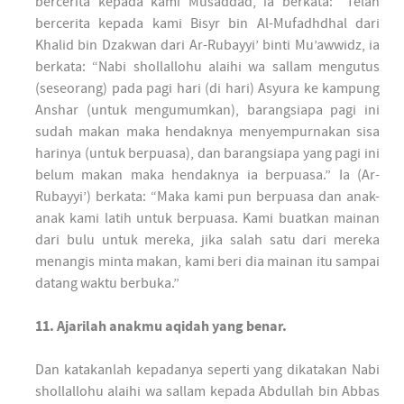
bercerita kepada kami Musaddad, ia berkata: “Telah
bercerita kepada kami Bisyr bin Al-Mufadhdhal dari
Khalid bin Dzakwan dari Ar-Rubayyi’ binti Mu’awwidz, ia
berkata: “Nabi shollallohu alaihi wa sallam mengutus
(seseorang) pada pagi hari (di hari) Asyura ke kampung
Anshar (untuk mengumumkan), barangsiapa pagi ini
sudah makan maka hendaknya menyempurnakan sisa
harinya (untuk berpuasa), dan barangsiapa yang pagi ini
belum makan maka hendaknya ia berpuasa.” Ia (Ar-
Rubayyi’) berkata: “Maka kami pun berpuasa dan anak-
anak kami latih untuk berpuasa. Kami buatkan mainan
dari bulu untuk mereka, jika salah satu dari mereka
menangis minta makan, kami beri dia mainan itu sampai
datang waktu berbuka.”
11. Ajarilah anakmu aqidah yang benar.
Dan katakanlah kepadanya seperti yang dikatakan Nabi
shollallohu alaihi wa sallam kepada Abdullah bin Abbas