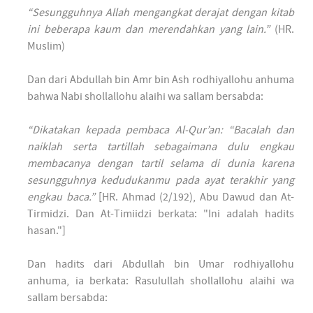
“Sesungguhnya Allah mengangkat derajat dengan kitab
ini beberapa kaum dan merendahkan yang lain.”
(HR.
Muslim)
Dan dari Abdullah bin Amr bin Ash rodhiyallohu anhuma
bahwa Nabi shollallohu alaihi wa sallam bersabda:
“Dikatakan kepada pembaca Al-Qur’an: “Bacalah dan
naiklah serta tartillah sebagaimana dulu engkau
membacanya dengan tartil selama di dunia karena
sesungguhnya kedudukanmu pada ayat terakhir yang
engkau baca.”
[HR. Ahmad (2/192), Abu Dawud dan At-
Tirmidzi. Dan At-Timiidzi berkata: "Ini adalah hadits
hasan."]
Dan hadits dari Abdullah bin Umar rodhiyallohu
anhuma, ia berkata: Rasulullah shollallohu alaihi wa
sallam bersabda: