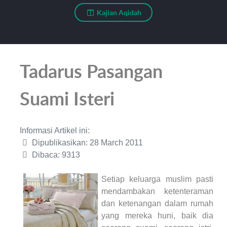
Kajian Aqidah
Tadarus Pasangan
Suami Isteri
Informasi Artikel ini:
Dipublikasikan: 28 March 2011
Dibaca: 9313
Setiap keluarga muslim pasti
mendambakan ketenteraman
dan ketenangan dalam rumah
yang mereka huni, baik dia