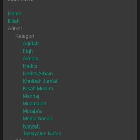
Home
Iftitah
Artikel
Kategori
Aqidah
Fiqh
Akhlak
Hadits
Hadits Arbain
Khutbah Jum'at
Kisah Muslim
Manhaj
Muamalah
Muraja'a
Media Sosial
Niswah
Tazkiyatun Nufus