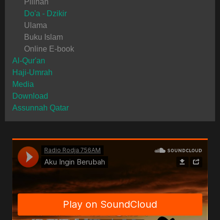
Pilihan
Do'a - Dzikir
Ulama
Buku Islam
Online E-book
Al-Qur'an
Haji-Umrah
Media
Download
Assunnah Qatar