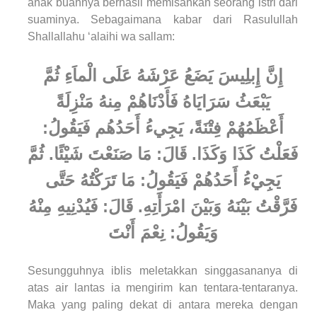
anak buahnya berhasil memisahkan seorang istri dari
suaminya. Sebagaimana kabar dari Rasulullah
Shallallahu ‘alaihi wa sallam:
إِنَّ إِبلِيسَ يَضَعُ عَرْشَهُ عَلَى الْماَءِ ثُمَّ
يَبْعَثُ سَرَايَاهُ فَأَدْنَاهُمْ مِنهُ مَنْزِلَةً
أَعْظَمُهُمْ فِتْنَةً، يَجِيءُ أَحَدُهُم فَيَقُولُ:
فَعَلْتُ كَذَا وَكَذَا. قَالَ: مَا صَنَعْتَ شَيْئًا. ثُمَّ
يَجِيْءُ أَحَدُهُمْ فَيَقُولُ: مَا تَرَكْتُهُ حَتَّى
فَرَّقْتُ بَيْنَهُ وَبَيْنَ امْرَأَتِهِ. قَالَ: فَيُدْنِيهِ مِنْهُ
وَيَقُولُ: نِعْمَ أَنْتَ
Sesungguhnya iblis meletakkan singgasananya di
atas air lantas ia mengirim kan tentara-tentaranya.
Maka yang paling dekat di antara mereka dengan