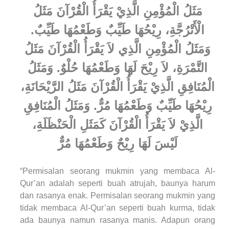
مَثَلُ الْمُؤْمِنِ الَّذِيْ يَقْرَأُ الْقُرْآنَ مَثَلُ
الْأَتْرُجَّةِ، رِيْحُهَا طَيِّبٌ وَطَعْمُهَا طَيِّبٌ.
وَمَثَلُ الْمُؤْمِنِ الَّذِي لاَ يَقْرَأُ الْقُرْآنَ مَثَلُ
التَّمْرَةِ، لاَ رِيْحَ لَهَا وَطَعْمُهَا حُلْوٌ. وَمَثَلُ
الْمُنَافِقِ الَّذِيْ يَقْرَأُ الْقُرْآنَ مَثَلُ الرَّيْحَانَةِ،
رِيْحُهَا طَيِّبٌ وَطَعْمُهَا مُرٌّ. وَمَثَلُ الْمُنَافِقِ
الَّذِيْ لاَ يَقْرَأُ الْقُرْآنَ كَمَثَلِ الْحَنْظَلَةِ،
لَيْسَ لَهَا رِيْحٌ وَطَعْمُهَا مُرٌّ
“Permisalan seorang mukmin yang membaca Al-
Qur’an adalah seperti buah atrujah, baunya harum
dan rasanya enak. Permisalan seorang mukmin yang
tidak membaca Al-Qur’an seperti buah kurma, tidak
ada baunya namun rasanya manis. Adapun orang