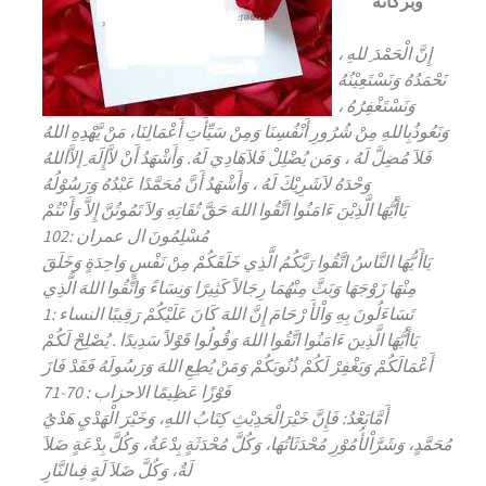
وبركاته
إِنَّ الْحَمْدَ ِللهِ ،
نَحْمَدُهُ وَنَسْتَعِيْنُهُ
وَنَسْتَغْفِرُهُ ،
وَنَعُوذُبِاللهِ مِنْ شُرُورِ أَنْفُسِنَا وَمِنْ سَيِّأَتِ أَعْمَالِنَا، مَنْ يَّهْدِهِ اللهُ
فَلاَ مُضِلَّ لَهُ ، وَمَن يُضْلِلْ فَلاَهَادِيَ لَهُ. وَأَشْهَدُ أَنْ لاَّإِلَهَ ِإلاَّاللهُ
وَحْدَهُ لاَشَرِيْكَ لَهُ ، وَأَشْهَدُ أَنَّ مُحَمَّدًا عَبْدُهُ وَرَسُوْلُهُ
يَاأَيُّهَا الَّذِيْنَ ءَامَنُوا اتَّقُوا اللهَ حَقَّ تُقَاتِهِ وَلاَ تَمُوتُنَّ إِلاَّ وَأَ نْتُمْ
مُسْلِمُونَ ال عمران :102
يَاأَ يُّهَا النَّاسُ اتَّقُوا رَبَّكُمُ الَّذِي خَلَقَكُمْ مِنْ نَفْسٍ وَاحِدَةٍ وَخَلَقَ
مِنْهَا زَوْجَهَا وَبَثَّ مِنْهُمَا رِجَالاً كَثِيرًا وَنِسَاءً وَاتَّقُوا اللهَ الَّذِي
تَسَاءَلُونَ بِهِ وَاْلأَ رْحَامَ إِنَّ اللهَ كَانَ عَلَيْكُمْ رَقِيبًا النساء :1
يَاأَيُّهَا الَّذِينَ ءَامَنُوا اتَّقُوا اللهَ وَقُولُوا قَوْلاً سَدِيدًا . يُصْلِحْ لَكُمْ
أَعْمَالَكُمْ وَيَغْفِرْ لَكُمْ ذُنُوبَكُمْ وَمَنْ يُطِعِ اللهَ وَرَسُولَهُ فَقَدْ فَازَ
فَوْزًا عَظِيمًا الاحزاب : 70-71
أَمَّابَعْدُ: فَإِنَّ خَيْرَالْحَدِيْثِ كِتَابُ اللهِ، وَخَيْرَ الْهَدْيِ هَدْيُ
مُحَمَّدٍ، وَشَرَّاْلأُمُوْرِ مُحْدَثَاتُهَا، وَكُلَّ مُحْدَثَةٍ بِدْعَةٌ، وَكُلَّ بِدْعَةٍ ضَلاَ
لَةٌ، وَكُلَّ ضَلاَ لَةٍ فِىالنَّارِ