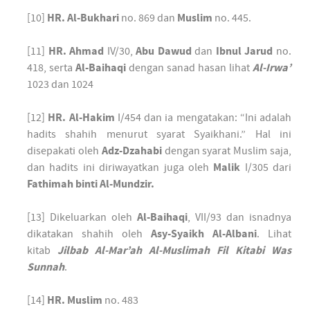
[10]
HR. Al-Bukhari
no. 869 dan
Muslim
no. 445.
[11]
HR. Ahmad
IV/30,
Abu Dawud
dan
Ibnul Jarud
no.
418, serta
Al-Baihaqi
dengan sanad hasan lihat
Al-Irwa’
1023 dan 1024
[12]
HR. Al-Hakim
I/454 dan ia mengatakan: “Ini adalah
hadits shahih menurut syarat Syaikhani.” Hal ini
disepakati oleh
Adz-Dzahabi
dengan syarat Muslim saja,
dan hadits ini diriwayatkan juga oleh
Malik
I/305 dari
Fathimah binti Al-Mundzir.
[13] Dikeluarkan oleh
Al-Baihaqi
, VII/93 dan isnadnya
dikatakan shahih oleh
Asy-Syaikh Al-Albani
. Lihat
kitab
Jilbab Al-Mar’ah Al-Muslimah Fil Kitabi Was
Sunnah
.
[14]
HR. Muslim
no. 483