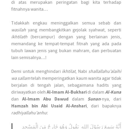
di atas merupakan peringatan bagi kita terhadap
fitnahnya wanita…
Tidakkah engkau meninggalkan semua sebab dan
wasilah
yang membangkitkan gejolak syahwat, seperti
ikhtilath
(bercampur) dengan yang berlainan jenis,
memandang ke tempat-tempat fitnah yang ada pada
tubuh lawan jenis yang bukan mahram, dan perbuatan
lain semisalnya…!
Demi untuk menghindari
ikhtilat
, Nabi
shallallahu’alaihi
wa sallam
telah memperingatkan kaum wanita agar tidak
berjalan di tengah jalan, sebagaimana hadits yang
diriwayatkan oleh
Al-Imam Al-Bukhari
di dalam
Al-Kuna
dan
Al-Imam
Abu Dawud
dalam
Sunan
-nya, dari
Hamzah bin Abi Usaid Al-Anshari
, dari bapaknya
radhiyallahu’anhu
:
أَنَّهُ سَمِعَ رَسُوْلَ اللهِ يَقُولُ وَهُوَ خَارِجٌ مَنَ الْمَسْجِدِ