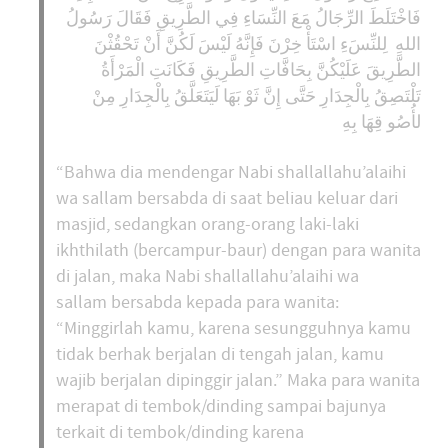
فَاخْتَلَطَ الرِّجَالُ مَعَ النِّسَاءِ فِي الطَّرِيقِ فَقَالَ رَسُولُ
اللهِ لِلنِّسَءِ اسْتَأْ خِرْنَ فَإِنَّهُ لَيْسَ لَكُنَّ أَنْ تَحْقُثْنَ
الطَّرِيقَ عَلَيْكُنَّ بِحَافَّاتِ الطَّرِيقِ فَكَانَتِ الْمَرْأَةُ
تَلْتَصِقُ بِالْجِدَارِ حَتَّى إِنَّ ثَوْ بَهَا لَيَتَعَلَّقُ بِالْجِدَارِ مِنْ
لأُصُو قِهَا بِهِ
“Bahwa dia mendengar Nabi shallallahu’alaihi
wa sallam bersabda di saat beliau keluar dari
masjid, sedangkan orang-orang laki-laki
ikhthilath (bercampur-baur) dengan para wanita
di jalan, maka Nabi shallallahu’alaihi wa
sallam bersabda kepada para wanita:
“Minggirlah kamu, karena sesungguhnya kamu
tidak berhak berjalan di tengah jalan, kamu
wajib berjalan dipinggir jalan.” Maka para wanita
merapat di tembok/dinding sampai bajunya
terkait di tembok/dinding karena