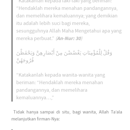
“Katakanlah kepada laki-laki yang beriman:
“Hendaklah mereka menahan pandangannya,
dan memelihara kemaluannya; yang demikian
itu adalah lebih suci bagi mereka,
sesungguhnya Allah Maha Mengetahui apa yang
An-Nur: 30
mereka perbuat.”
(
)
وَقُلْ لِلْمُؤْمِنَاتِ يَغْضُضْنَ مِنْ أَبْصَارِهِنَّ وَيَحْفَظْنَ
فُرُوجَهُنَّ
“Katakanlah kepada wanita-wanita yang
beriman: “Hendaklah mereka menahan
pandangannya, dan memelihara
kemaluannya…,”
Tidak hanya sampai di situ, bagi wanita, Allah Ta’ala
melanjutkan firman-Nya: