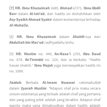
[7]
HR. Ibnu Khuzaimah
1689,
Ahmad
6/371,
Ibnu Abdil
Barr
dalam
Al-Isti’ab
, dan hadits ini dishahihkan oleh
Asy-Syaikh Ahmad Syakir
dalam komentarnya terhadap
Al-Muhalla.
[8]
HR. Ibnu Khuzaimah
dalam
Shahih
-nya dari
Abdullah bin Mas’ud
radhiyallahu’anhu.
[9]
HR. Muslim
no. 440,
An-Nasa’i
2/93,
Abu Daud
no. 678,
At-Tirmidzi
no. 224, dan ia berkata: “Hadits
hasan shahih.”
Ibnu Majah
juga meriwayatkan hadits ini
no. 1000.
Faidah
:
Berkata
Al-Imam Nawawi
rahimahullah
dalam
Syarah Muslim
:
“
Adapun shaf pria maka secara
umum selamanya yang terbaik adalah shaf yang pertama
dan yang paling jelek adalah yang terakhir. Adapun shaf
wanita maka yang dimaksudkan dalam hadits adalah