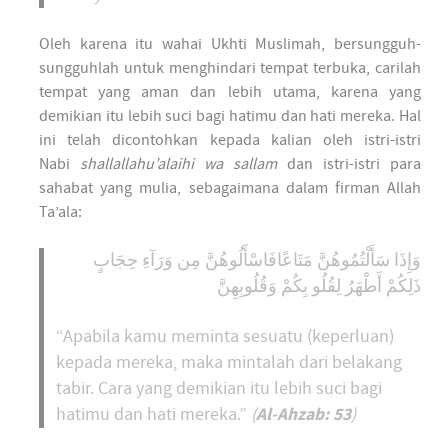
Oleh karena itu wahai Ukhti Muslimah, bersungguh-
sungguhlah untuk menghindari tempat terbuka, carilah
tempat yang aman dan lebih utama, karena yang
demikian itu lebih suci bagi hatimu dan hati mereka. Hal
ini telah dicontohkan kepada kalian oleh istri-istri
Nabi
shallallahu’alaihi wa sallam
dan istri-istri para
sahabat yang mulia, sebagaimana dalam firman Allah
Ta’ala:
وَإِذَا سَأَلْتُمُوهُنَّ مَتَاعًافَاسْأَلُوهُنَّ مِن وَرَآءِ حِجَابٍ
ذَلِكُمْ أَطْهَرُ لِقُلُو بِكُمْ وَقُلُوبِهِنَّ
“Apabila kamu meminta sesuatu (keperluan)
kepada mereka, maka mintalah dari belakang
tabir. Cara yang demikian itu lebih suci bagi
Al-Ahzab: 53
hatimu dan hati mereka.”
(
)