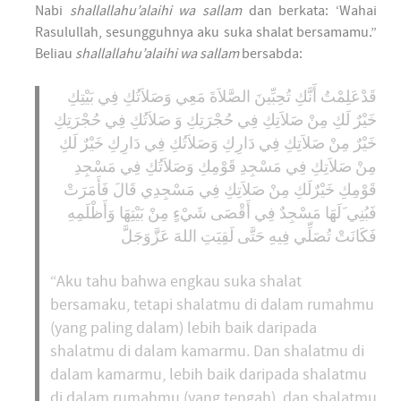
Nabi
shallallahu’alaihi wa sallam
dan berkata: ‘Wahai
Rasulullah, sesungguhnya aku suka shalat bersamamu.”
Beliau
shallallahu’alaihi wa sallam
bersabda:
قَدْعَلِمْتُ أَنَّكِ تُحِبِّينَ الصَّلاَةَ مَعِي وَصَلاَتُكِ فِي بَيْتِكِ
خَيْرٌ لَكِ مِنْ صَلاَتِكِ فِي حُجْرَتِكِ وَ صَلاَتُكِ فِي حُجْرَتِكِ
خَيْرٌ مِنْ صَلاَتِكِ فِي دَارِكِ وَصَلاَتُكِ فِي دَارِكِ خَيْرٌ لَكِ
مِنْ صَلاَتِكِ فِي مَسْجِدِ قَوْمِكِ وَصَلاَتُكِ فِي مَسْجِدِ
قَوْمِكِ خَيْرٌلَكِ مِنْ صَلاَتِكِ فِي مَسْجِدِي قَالَ فَأَمَرَتْ
فَبُنِي َلَهَا مَسْجِدٌ فِي أَقْصَى شَيْءٍ مِنْ بَيْتِهَا وَأَظْلَمِهِ
فَكَانَتْ تُصَلِّي فِيهِ حَتَّى لَقِيَتِ اللهَ عَزَّوَجَلَّ
“Aku tahu bahwa engkau suka shalat
bersamaku, tetapi shalatmu di dalam rumahmu
(yang paling dalam) lebih baik daripada
shalatmu di dalam kamarmu. Dan shalatmu di
dalam kamarmu, lebih baik daripada shalatmu
di dalam rumahmu (yang tengah), dan shalatmu