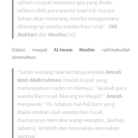
sallam sempat menemui apa yang diada-
adakan oleh para wanita (saat ini) niscaya
beliau akan melarang mereka sebagaimana
HR.
dilarangnya wanita-wanita Bani Israil.”
(
Bukhari
Muslim
dan
)[10]
Dalam riwayat
Al-Imam Muslim
rahimahullah
disebutkan:
Amrah
“Salah seorang rawi bertanya kepada
binti Abdirrahman
(murid Aisyah yang
meriwayatkan hadits ini darinya): “Apakah para
Amrah
wanita Bani Israil dilarang ke Masjid?”
menjawab: “Ya, Adapun hal-hal baru yang
diada-adakan oleh wanita Bani Israil,
diantaranya memakai wangi-wangian, berhias,
tabarruj, ikhtilath dan kerusakan-kerusakan
lainnya.”