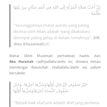
إِنَّ أَحَبَّ صَلاَةِ الْمَرْأَةِ إِلَي اللهِ فِي أَشَدِ مَكَانٍ مِنْ بَيْتِهَا
ظُلْمَةً
“Sesungguhnya shalat wanita yang paling
dicintai oleh Allah adalah (yang dilakukan)
HR.
ditempat paling gelap di dalam rumahnya”.
(
Ibnu Khuzaimah
)[8]
Wahai Ukhti Muslimah perhatikan hadits dari
Abu Hurairah
radhiyallahu’anhu
ini, dimana beliau
mendengar Rasulullah
shallallahu’alaihi wa sallam
bersabda:
خَيْرُ صُفُوفِ الرِّجَالِ أَوَّلُهَاوَشَرُّهَا آخِرُهَا، وَخَيْرُ
صُفُوفِ النِّسَاءِ آخِرُهَاوَشَرُّهاَ أَوَّلُهَا
“Sebaik-baik shaf pria adalah shaf yang pertama