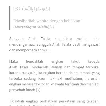
إِسْتَوْ صُوْا بِالنِّسَآءِ خَيْرًا
“Nasihatilah wanita dengan kebaikan.”
Muttafaqun ‘alaihi
(
)
[1]
Sungguh Allah Ta’ala senantiasa melihat dan
mendengarmu…Sungguh Allah Ta’ala pasti mengawasi
dan memperhatikanmu…
Maka hendaklah engkau takut kepada
Allah Ta’ala, hindarilah jalanan dan tempat terbuka,
karena sungguh jika engkau berada dalam tempat yang
terbuka sedang kaum laki-laki melihatmu, haruslah
engkau merasa takut dan khawatir terfitnah dan menjadi
penyebab fitnah.[2]
Tidakkah engkau perhatikan perkataan sang teladan,