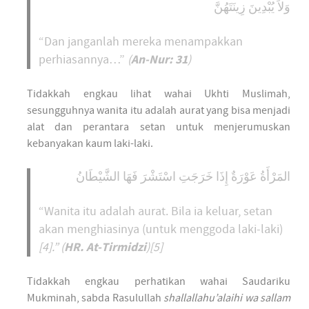
وَلاَ يُبْدِينَ زِينَتَهُنَّ
“Dan janganlah mereka menampakkan
An-Nur: 31
perhiasannya…”
(
)
Tidakkah engkau lihat wahai Ukhti Muslimah,
sesungguhnya wanita itu adalah aurat yang bisa menjadi
alat dan perantara setan untuk menjerumuskan
kebanyakan kaum laki-laki.
المَرْأَةُ عَوْرَةٌ إِذَا خَرَجَتِ اسْتَشْرَ فَهَا الشَّيْطَانُ
“Wanita itu adalah aurat. Bila ia keluar, setan
akan menghiasinya (untuk menggoda laki-laki)
HR. At-Tirmidzi
[4]
.” (
)[5]
Tidakkah engkau perhatikan wahai Saudariku
Mukminah, sabda Rasulullah
shallallahu’alaihi wa sallam