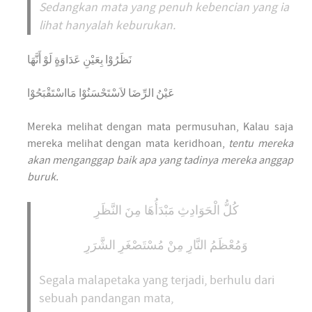
Sedangkan mata yang penuh kebencian yang ia
lihat hanyalah keburukan.
نَظَرُوْا بِعَيْنِ عَدَاوَةٍ لَوْ أَنَّهَا
عَيْنُ الرِّضَا لاَسْتَحْسَنُوْا مَااسْتَقْبَحُوْا
Mereka melihat dengan mata permusuhan, Kalau saja
mereka melihat dengan mata keridhoan,
tentu mereka
akan menganggap baik apa yang tadinya mereka anggap
buruk.
كُلُّ الْحَوَادِثِ مَبْدَأُهَا مِنَ النَّظَرِ
وَمُعْظَمُ النَّارِ مِنْ مُسْتَصْغَرِ الشَّرَرِ
Segala malapetaka yang terjadi, berhulu dari
sebuah pandangan mata,