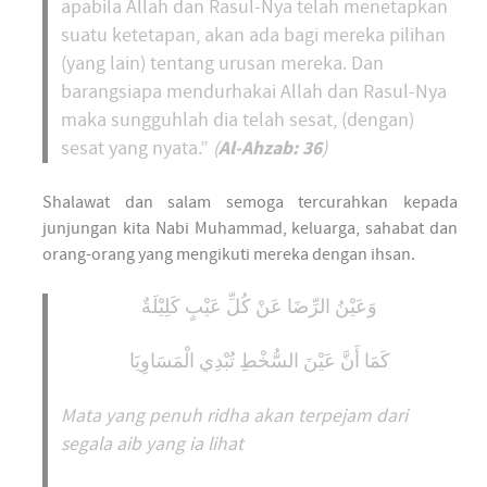
apabila Allah dan Rasul-Nya telah menetapkan
suatu ketetapan, akan ada bagi mereka pilihan
(yang lain) tentang urusan mereka. Dan
barangsiapa mendurhakai Allah dan Rasul-Nya
maka sungguhlah dia telah sesat, (dengan)
Al-Ahzab: 36
sesat yang nyata.”
(
)
Shalawat dan salam semoga tercurahkan kepada
junjungan kita Nabi Muhammad, keluarga, sahabat dan
orang-orang yang mengikuti mereka dengan ihsan.
وَعَيْنُ الرِّضَا عَنْ كُلِّ عَيْبٍ كَلِيْلَةٌ
كَمَا أَنَّ عَيْنَ السُّخْطِ تُبْدِي الْمَسَاوِيَا
Mata yang penuh ridh
a akan terpejam dari
segala aib yang ia lihat