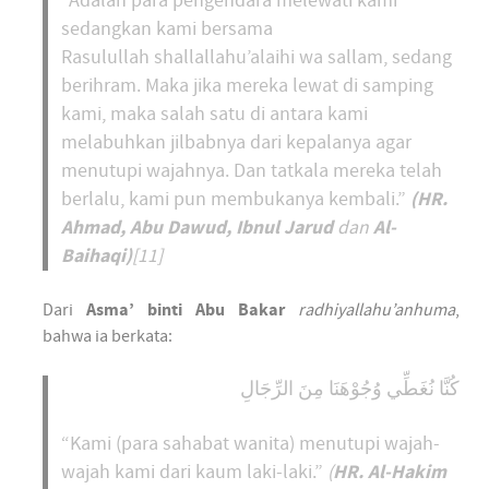
“Adalah para pengendara melewati kami
sedangkan kami bersama
Rasulullah shallallahu’alaihi wa sallam, sedang
berihram. Maka jika mereka lewat di samping
kami, maka salah satu di antara kami
melabuhkan jilbabnya dari kepalanya agar
menutupi wajahnya. Dan tatkala mereka telah
(HR.
berlalu, kami pun membukanya kembali.”
Ahmad, Abu Dawud, Ibnul Jarud
Al-
dan
Baihaqi)
[11]
Dari
Asma’ binti Abu Bakar
radhiyallahu’anhuma
,
bahwa ia berkata:
كُنَّا نُغَطِّي وُجُوْهَنَا مِنَ الرِّجَالِ
“Kami (para sahabat wanita) menutupi wajah-
HR. Al-Hakim
wajah kami dari kaum laki-laki.”
(