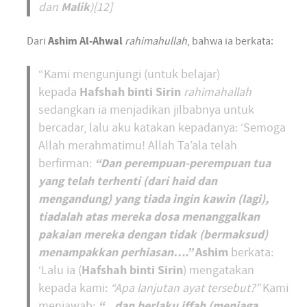
Malik
dan
)[12]
Dari
Ashim Al-Ahwal
rahimahullah
, bahwa ia berkata:
“Kami mengunjungi (untuk belajar)
Hafshah binti Sirin
kepada
rahimahallah
sedangkan ia menjadikan jilbabnya untuk
bercadar, lalu aku katakan kepadanya: ‘Semoga
Allah merahmatimu! Allah Ta’ala telah
“Dan perempuan-perempuan tua
berfirman:
yang telah terhenti (dari haid dan
mengandung) yang tiada ingin kawin (lagi),
tiadalah atas mereka dosa menanggalkan
pakaian mereka dengan tidak (bermaksud)
menampakkan perhiasan….”
Ashim
berkata:
Hafshah binti Sirin
‘Lalu ia (
) mengatakan
kepada kami:
“Apa lanjutan ayat tersebut?”
Kami
“…dan berlaku iffah (menjaga
menjawab: