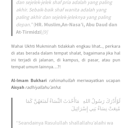
dan sejelek-jelek shaf pria adalah yang paling
akhir. Sebaik-baik shaf wanita adalah yang
paling akhir dan sejelek-jeleknya yang paling
HR. Muslim,
An-
Nasa’i, Abu Daud
dan
depan.”
(
At-
Tirmidzi
)
[9]
Wahai Ukhti Mukminah tidakkah engkau lihat.., perkara
di atas berada dalam tempat shalat, bagaimana jika hal
ini terjadi di jalanan, di kampus, di pasar, atau pun
tempat umum lainnya…?!
Al-Imam Bukhari
rahimahullah
meriwayatkan ucapan
Aisyah
radhiyallahu’anha
:
لَوْأَدْرَكَ رَسُولُ اللهِ مَاأَحْدَثَ النِّسَاءُ لَمَنَعَهُنَّ كَمَا
مُنِعَتْ نِسَاءُ بَنِي إِسْرَائِيلَ
“Seandainya Rasulullah shallallahu’alaihi wa