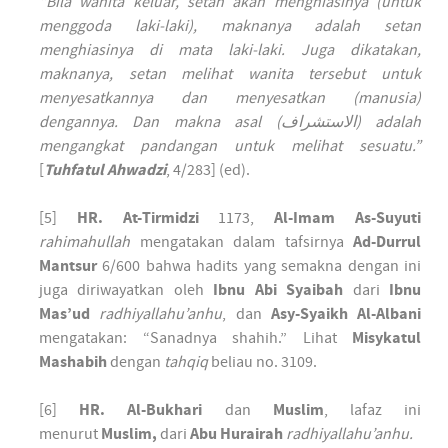
“Bila wanita keluar, setan akan menghiasinya
(untuk
menggoda laki-laki)
,
maknanya adalah setan
menghiasinya di mata laki-laki. Juga dikatakan,
maknanya, setan melihat wanita tersebut untuk
menyesatkannya dan menyesatkan (manusia)
dengannya. Dan makna asal (
الاستشراف
) adalah
mengangkat pandangan untuk melihat sesuatu.”
[
Tuhfatul Ahwadzi
, 4/283] (ed).
[5]
HR. At-Tirmidzi
1173,
Al-Imam As-Suyuti
rahimahullah
mengatakan dalam tafsirnya
Ad-Durrul
Mantsur
6/600 bahwa hadits yang semakna dengan ini
juga diriwayatkan oleh
Ibnu Abi Syaibah
dari
Ibnu
Mas’ud
radhiyallahu’anhu
, dan
Asy-Syaikh Al-Albani
mengatakan: “Sanadnya shahih.” Lihat
Misykatul
Mashabih
dengan
tahqiq
beliau no. 3109.
[6]
HR. Al-Bukhari
dan
Muslim
, lafaz ini
menurut
Muslim,
dari
Abu Hurairah
radhiyallahu’anhu.