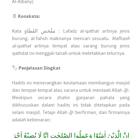
Al-Albany).
📄
Kosakata:
Kata مَفْحَصِ القَطَاةٍ : Lafadz al-qathat artinya jenis
burung. al-fahsh maknanya mencari sesuatu.
Mafhash
al-qathat
artinya tempat atau sarang burung jenis
qathdat ini menggali tanah untuk meletakkan telurnya.
🏷️
Penjelasan Singkat
Hadits ini menerangkan keutamaan membangun masjid
dan tempat-tempat atau sarana untuk mentaati Allah ﷻ.
Meskipun secara zhahir ganjaran pahala yang
dikhususkan dalam hadits ini tidak ditetapkan pada
selain masjid. Tetapi Allah ﷻ berfirman, dan firmannya
adalah kebenaran:
اِنَّ الَّذِيْنَ اٰمَنُوْا وَعَمِلُوا الصّٰلِحٰتِ اِنَّا لَا نُضِيْعُ اَجْرَ