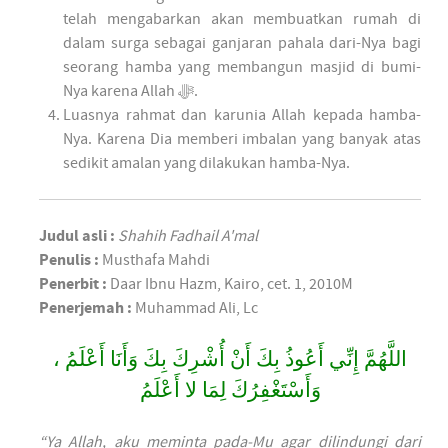
telah mengabarkan akan membuatkan rumah di
dalam surga sebagai ganjaran pahala dari-Nya bagi
seorang hamba yang membangun masjid di bumi-
Nya karena Allah ﷻ.
Luasnya rahmat dan karunia Allah kepada hamba-
Nya. Karena Dia memberi imbalan yang banyak atas
sedikit amalan yang dilakukan hamba-Nya.
Judul asli :
Shahih Fadhail A'mal
Penulis :
Musthafa Mahdi
Penerbit :
Daar Ibnu Hazm, Kairo, cet. 1, 2010M
Penerjemah :
Muhammad Ali, Lc
اللَّهُمَّ إِنِّي أَعُوذُ بِكَ أَنْ أُشْرِكَ بِكَ وَأَنَا أَعْلَمُ ،
وَأَسْتَغْفِرُكَ لِمَا لا أَعْلَمُ
“Ya Allah, aku meminta pada-Mu agar dilindungi dari