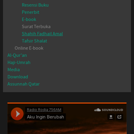
Resensi Buku
Penerbit
E-book
Surat Terbuka
Shahih Fadhail Amal
Tafsir Shalat
Online E-book
Al-Qur'an
Haji-Umrah
Media
Download
Assunnah Qatar