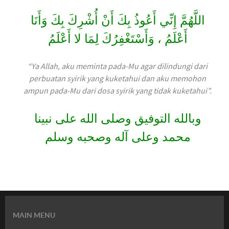
اللَّهُمَّ إِنِّي أَعُوذُ بِكَ أَنْ أُشْرِكَ بِكَ وَأَنَا
أَعْلَمُ ، وَأَسْتَغْفِرُكَ لِمَا لا أَعْلَمُ
“Ya Allah, aku meminta pada-Mu agar dilindungi dari
perbuatan syirik yang kuketahui dan aku memohon
ampun pada-Mu dari dosa syirik yang tidak kuketahui”.
وبالله التوفيق وصلى الله على نبينا
محمد وعلى آله وصحبه وسلم
MAIN MENU