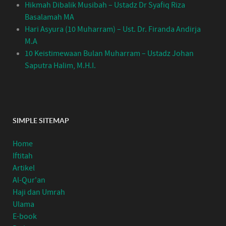
Hikmah Dibalik Musibah – Ustadz Dr Syafiq Riza
Basalamah MA
Hari Asyura (10 Muharram) – Ust. Dr. Firanda Andirja
M.A
10 Keistimewaan Bulan Muharram – Ustadz Johan
Saputra Halim, M.H.I.
SIMPLE SITEMAP
Home
Iftitah
Artikel
Al-Qur'an
Haji dan Umrah
Ulama
E-book