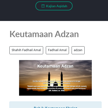
Kajian Aqidah
Keutamaan Adzan
Shahih Fadhail Amal
Fadhail Amal
adzan