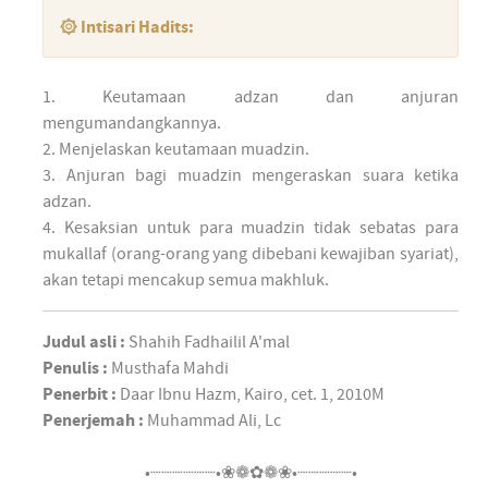
۞ Intisari Hadits:
1. Keutamaan adzan dan anjuran
mengumandangkannya.
2. Menjelaskan keutamaan muadzin.
3. Anjuran bagi muadzin mengeraskan suara ketika
adzan.
4. Kesaksian untuk para muadzin tidak sebatas para
mukallaf (orang-orang yang dibebani kewajiban syariat),
akan tetapi mencakup semua makhluk.
Judul asli :
Shahih Fadhailil A'mal
Penulis :
Musthafa Mahdi
Penerbit :
Daar Ibnu Hazm, Kairo, cet. 1, 2010M
Penerjemah :
Muhammad Ali, Lc
•┈┈┈┈┈┈•❀❁✿❁❀•┈┈┈┈┈•