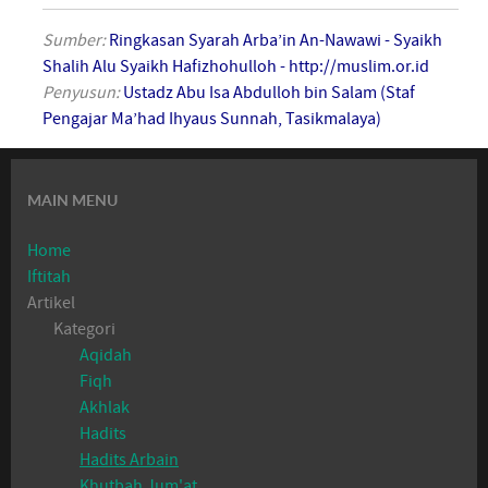
Sumber:
Ringkasan Syarah Arba’in An-Nawawi - Syaikh
Shalih Alu Syaikh Hafizhohulloh
- http://muslim.or.id
Penyusun:
Ustadz Abu Isa Abdulloh bin Salam (Staf
Pengajar Ma’had Ihyaus Sunnah, Tasikmalaya)
MAIN MENU
Home
Iftitah
Artikel
Kategori
Aqidah
Fiqh
Akhlak
Hadits
Hadits Arbain
Khutbah Jum'at