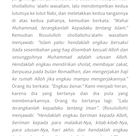
shollallohu ‘alaihi wasallam, lalu mendempetkan kedua
lututnya ke lutut Nabi, dan meletakkan kedua tangannya
di atas kedua pahanya, kemudian berkata:
”Wahai
Muhammad, terangkanlah kepadaku tentang Islam.”
Kemudian Rosululloh shollallohu’alaihi wasallam
menjawab:
”Islam yaitu: hendaklah engkau bersaksi
tiada sesembahan yang haq disembah kecuali Alloh dan
sesungguhnya Muhammad adalah utusan Alloh.
Hendaklah engkau mendirikan sholat, membayar zakat,
berpuasa pada bulan Romadhon, dan mengerjakan haji
ke rumah Alloh jika engkau mampu mengerjakannya.”
Orang itu berkata:
”Engkau benar.”
Kami menjadi heran,
karena dia yang bertanya dan dia pula yang
membenarkannya. Orang itu bertanya lagi:
”Lalu
terangkanlah kepadaku tentang iman”
. (Rosululloh)
menjawab:
”Hendaklah engkau beriman kepada Alloh,
beriman kepada para malaikat-Nya, kitab-kitab-Nya,
para utusan-Nya, hari akhir, dan hendaklah engkau