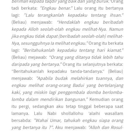
beriman kepada taqdir yang baik dan yang buruk.”
Orang
tadi berkata:
”Engkau benar.”
Lalu orang itu bertanya
lagi:
”Lalu terangkanlah kepadaku tentang ihsan.”
(Beliau) menjawab:
“Hendaklah engkau beribadah
kepada Alloh seolah-olah engkau melihat-Nya. Namun
jika engkau tidak dapat (beribadah seolah-olah) melihat-
Nya, sesungguhnya Ia melihat engkau.”
Orang itu berkata
lagi:
”Beritahukanlah kepadaku tentang hari kiamat.”
(Beliau) mejawab:
“Orang yang ditanya tidak lebih tahu
daripada yang bertanya.”
Orang itu selanjutnya berkata:
”Beritahukanlah kepadaku tanda-tandanya.” (Beliau)
menjawab:
”Apabila budak melahirkan tuannya, dan
engkau melihat orang-orang Badui yang bertelanjang
kaki, yang miskin lagi penggembala domba berlomba-
lomba dalam mendirikan bangunan.”
Kemudian orang
itu pergi, sedangkan aku tetap tinggal beberapa saat
lamanya. Lalu Nabi shollallohu ’alaihi wasallam
bersabda:
”Wahai Umar, tahukah engkau siapa orang
yang bertanya itu ?”
. Aku menjawab:
”Alloh dan Rosul-