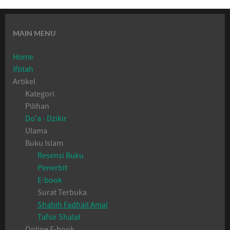
MAIN MENU
Home
Iftitah
Artikel
Kategori
Pilihan
Do'a - Dzikir
Ulama
Buku Islam
Resensi Buku
Penerbit
E-book
Surat Terbuka
Shahih Fadhail Amal
Tafsir Shalat
Online E-book