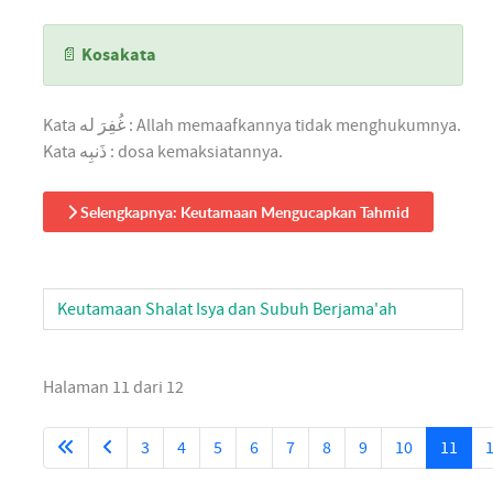
📄
Kosakata
Kata غُفِرَ له : Allah memaafkannya tidak menghukumnya.
Kata ذَنبِه : dosa kemaksiatannya.
Selengkapnya: Keutamaan Mengucapkan Tahmid
Keutamaan Shalat Isya dan Subuh Berjama'ah
Halaman 11 dari 12
3
4
5
6
7
8
9
10
11