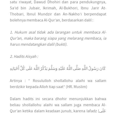
satu riwayat, Dawud Dhohiri dan para pendukungnya,
Sa’id bin Jubair, Ikrimah, Al-Bukhori, Ibnu Jarir At-
Thobari, Ibnul Mundzir dan An-Nakho’i berpendapat
bolehnya membaca Al-Qur’an, berdasarkan dalil :
1. Hukum asal tidak ada larangan untuk membaca Al-
Qur’an, maka barang siapa yang melarang membaca, ia
harus mendatangkan dalil (bukti).
2. Hadits Aisyah :
كَانَ رَسُولُ اللَّهِ صَلَّى اللَّهُ عَلَيْهِ وَسَلَّمَ يَذْكُرُ اللَّهَ عَلَى كُلِّ أَحْيَانِهِ
Artinya : “ Rosululloh shollallohu alaihi wa sallam
berdzikir kepada Alloh tiap saat” (HR. Muslim)
Dalam hadits ini secara dhohir menunjukkan bahwa
beliau shollallohu alaihi wa sallam juga membaca Al-
Qur’an ketika dalam keadaan junub, karena lafadz (عَلَى