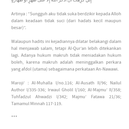
إِنِّي كَرِهْتُ أَنْ أَذْكُرَ اللَّهَ إِلَّا عَلَى طُهْرٍ أَوْ طَهَارَةٍ
Artinya : “Sungguh aku tidak suka berdzikir kepada Alloh
dalam keadaan tidak suci (dari hadats kecil maupun
besar)”.
Walaupun hadits ini kejadiannya dilatar belakangi dalam
hal menjawab salam, tetapi Al-Qur’an lebih ditekankan
lagi. Adanya hukum makruh tidak meniadakan hukum
boleh, karena makruh adalah meninggalkan perkara
yang afdol (utama) sebagaimana perkataan An-Nawawi.
Maroji’ : Al-Muhalla I/no.116; Al-Ausath II/96; Nailul
Author I/335-336; Irwaul Gholil I/160; Al-Majmu’ II/358;
Tuhfadzul Ahwadzi I/342; Majmu’ Fatawa 21/36;
Tamamul Minnah 117-119.
***