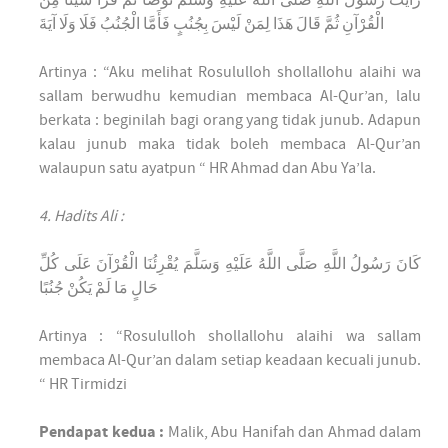
رَأَيْتُ رَسُولَ اللَّهِ صَلَّى اللَّهُ عَلَيْهِ وَسَلَّمَ تَوَضَّأَ ثُمَّ قَرَأَ شَيْئًا مِنْ
الْقُرْآنِ ثُمَّ قَالَ هَذَا لِمَنْ لَيْسَ بِجُنُبٍ فَأَمَّا الْجُنُبُ فَلَا وَلَا آيَةَ
Artinya : “Aku melihat Rosululloh shollallohu alaihi wa
sallam berwudhu kemudian membaca Al-Qur’an, lalu
berkata : beginilah bagi orang yang tidak junub. Adapun
kalau junub maka tidak boleh membaca Al-Qur’an
walaupun satu ayatpun “ HR Ahmad dan Abu Ya’la.
4. Hadits Ali :
كَانَ رَسُولُ اللَّهِ صَلَّى اللَّهُ عَلَيْهِ وَسَلَّمَ يُقْرِئُنَا الْقُرْآنَ عَلَى كُلِّ
حَالٍ مَا لَمْ يَكُنْ جُنُبًا
Artinya : “Rosululloh shollallohu alaihi wa sallam
membaca Al-Qur’an dalam setiap keadaan kecuali junub.
“ HR Tirmidzi
Pendapat kedua :
Malik, Abu Hanifah dan Ahmad dalam