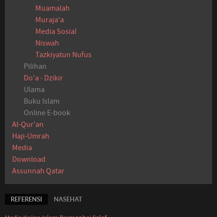
Muamalah
Muraja'a
Media Sosial
Niswah
Tazkiyatun Nufus
Pilihan
Do'a - Dzikir
Ulama
Buku Islam
Online E-book
Al-Qur'an
Haji-Umrah
Media
Download
Assunnah Qatar
REFERENSI
NASEHAT