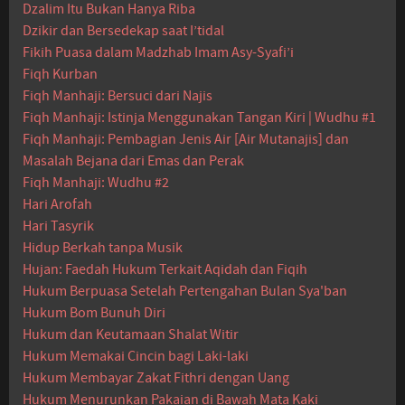
Dzalim Itu Bukan Hanya Riba
Dzikir dan Bersedekap saat I’tidal
Fikih Puasa dalam Madzhab Imam Asy-Syafi’i
Fiqh Kurban
Fiqh Manhaji: Bersuci dari Najis
Fiqh Manhaji: Istinja Menggunakan Tangan Kiri | Wudhu #1
Fiqh Manhaji: Pembagian Jenis Air [Air Mutanajis] dan
Masalah Bejana dari Emas dan Perak
Fiqh Manhaji: Wudhu #2
Hari Arofah
Hari Tasyrik
Hidup Berkah tanpa Musik
Hujan: Faedah Hukum Terkait Aqidah dan Fiqih
Hukum Berpuasa Setelah Pertengahan Bulan Sya'ban
Hukum Bom Bunuh Diri
Hukum dan Keutamaan Shalat Witir
Hukum Memakai Cincin bagi Laki-laki
Hukum Membayar Zakat Fithri dengan Uang
Hukum Menurunkan Pakaian di Bawah Mata Kaki