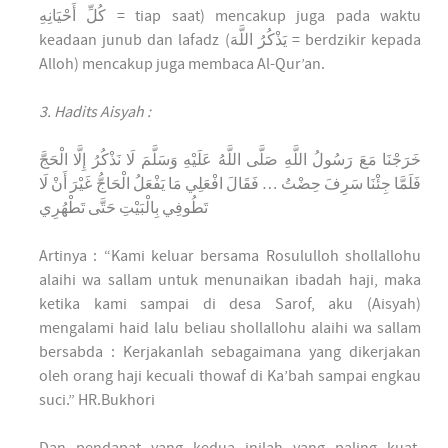
كُلِّ أَحْيَانِهِ = tiap saat) mencakup juga pada waktu
keadaan junub dan lafadz (يَذْكُرُ اللَّهَ = berdzikir kepada
Alloh) mencakup juga membaca Al-Qur’an.
3. Hadits Aisyah :
خَرَجْنَا مَعَ رَسُولُ اللَّهِ صَلَّى اللَّهُ عَلَيْهِ وَسَلَّمَ لَا نَذْكُرُ إِلَّا الْحَجَّ
فَلَمَّا جِئْنَا سَرِفَ حِضْتُ … فَقَالَ افْعَلِي مَا يَفْعَلُ الْحَاجُّ غَيْرَ أَنْ لَا
تَطُوفِي بِالْبَيْتِ حَتَّى تَطْهُرِي
Artinya : “Kami keluar bersama Rosululloh shollallohu
alaihi wa sallam untuk menunaikan ibadah haji, maka
ketika kami sampai di desa Sarof, aku (Aisyah)
mengalami haid lalu beliau shollallohu alaihi wa sallam
bersabda : Kerjakanlah sebagaimana yang dikerjakan
oleh orang haji kecuali thowaf di Ka’bah sampai engkau
suci.” HR.Bukhori