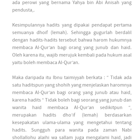
ada perowi yang bernama Yahya bin Abi Anisah yang
pendusta,.
Kesimpulannya hadits yang dipakai pendapat pertama
semuanya dhoif (lemah). Sehingga gugurlah berdalil
dengan hadits-hadits tersebut bahwa harom hukumnya
membaca Al-Qur’an bagi orang yang junub dan haid.
Oleh karena itu, wajib merujuk kembali pada hukum asal
yaitu boleh membaca Al-Qur’an.
Maka daripada itu Ibnu taimiyyah berkata : “ Tidak ada
satu haditspun yang shohih yang menjelaskan haromnya
membaca Al-Qur’an bagi orang yang junub atau haid,
karena hadits “ Tidak boleh bagi seorang yang junub dan
wanita haid membaca Al-Qur’an sedikitpun “,
merupakan hadits dho’if (lemah) berdasarkan
kesepakatan ulama-ulama yang mengetahui tentang
hadits. Sungguh para wanita pada zaman Nabi
shollallohu alaihi wa sallam juga mengalami haid, jadi