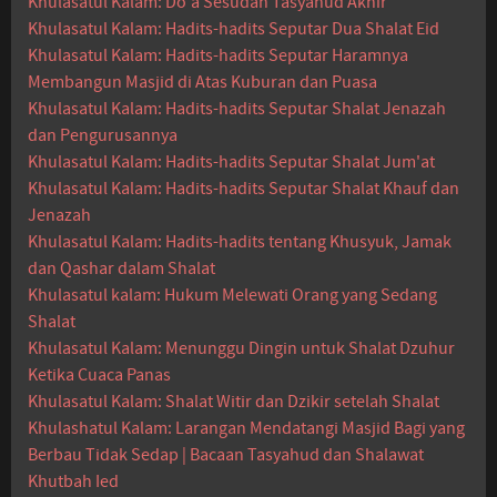
Khulasatul Kalam: Do'a Sesudah Tasyahud Akhir
Khulasatul Kalam: Hadits-hadits Seputar Dua Shalat Eid
Khulasatul Kalam: Hadits-hadits Seputar Haramnya
Membangun Masjid di Atas Kuburan dan Puasa
Khulasatul Kalam: Hadits-hadits Seputar Shalat Jenazah
dan Pengurusannya
Khulasatul Kalam: Hadits-hadits Seputar Shalat Jum'at
Khulasatul Kalam: Hadits-hadits Seputar Shalat Khauf dan
Jenazah
Khulasatul Kalam: Hadits-hadits tentang Khusyuk, Jamak
dan Qashar dalam Shalat
Khulasatul kalam: Hukum Melewati Orang yang Sedang
Shalat
Khulasatul Kalam: Menunggu Dingin untuk Shalat Dzuhur
Ketika Cuaca Panas
Khulasatul Kalam: Shalat Witir dan Dzikir setelah Shalat
Khulashatul Kalam: Larangan Mendatangi Masjid Bagi yang
Berbau Tidak Sedap | Bacaan Tasyahud dan Shalawat
Khutbah Ied