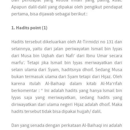
Dan pendapat yang kedua inilah yang paling kuat.
Apapun dalil-dalil yang dipakai oleh pengikut pendapat
pertama, bisa dijawab sebagai berikut :
1. Hadits point (1)
Hadits tersebut dikeluarkan oleh At-Tirmidzi no 131 dan
selainnya, yaitu dari jalan periwayatan Ismail bin Iyyas
dari Musa bin Uqbah dari Nafi’ dari Ibnu Umar secara
marfu’. Tetapi jika Ismail bin Iyyas meriwayatkan dari
selain ulama dari Syam, haditsnya dhoif. Sedang Musa
bukan termasuk ulama dari Syam tetapi dari Hijaz. Oleh
karena itulah Al-Baihaqi dalam kitab Al-Ma’rifah
berkomentar : “ Ini adalah hadits yang hanya Ismail bin
Iyyas saja yang meriwayatkan, sedang hadits yang
diriwayatkan dari ulama negeri Hijaz adalah dhoif. Maka
hadits tersebut tidak bisa dipakai hujjah/ dalil.
Dan yang senada dengan perkataan Al-Baihaqi ini adalah