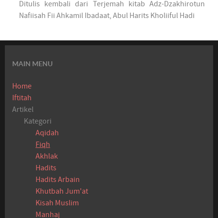
Ditulis kembali dari Terjemah kitab Adz-Dzakhirotun
Nafiisah Fii Ahkamil Ibadaat, Abul Harits Kholiiful Hadi
MAIN MENU
Home
Iftitah
Artikel
Kategori
Aqidah
Fiqh
Akhlak
Hadits
Hadits Arbain
Khutbah Jum'at
Kisah Muslim
Manhaj