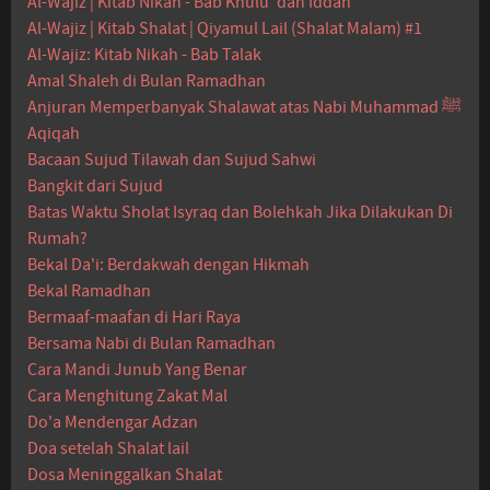
Al-Wajiz | Kitab Nikah - Bab Khulu' dan Iddah
Al-Wajiz | Kitab Shalat | Qiyamul Lail (Shalat Malam) #1
Al-Wajiz: Kitab Nikah - Bab Talak
Amal Shaleh di Bulan Ramadhan
Anjuran Memperbanyak Shalawat atas Nabi Muhammad ﷺ
Aqiqah
Bacaan Sujud Tilawah dan Sujud Sahwi
Bangkit dari Sujud
Batas Waktu Sholat Isyraq dan Bolehkah Jika Dilakukan Di
Rumah?
Bekal Da'i: Berdakwah dengan Hikmah
Bekal Ramadhan
Bermaaf-maafan di Hari Raya
Bersama Nabi di Bulan Ramadhan
Cara Mandi Junub Yang Benar
Cara Menghitung Zakat Mal
Do'a Mendengar Adzan
Doa setelah Shalat lail
Dosa Meninggalkan Shalat