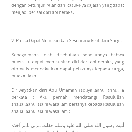
dengan petunjuk Allah dan Rasul-Nya sajalah yang dapat
menjadi perisai dari api neraka.
2. Puasa Dapat Memasukkan Seseorang ke dalam Surga
Sebagaimana telah disebutkan sebelumnya bahwa
puasa itu dapat menjauhkan diri dari api neraka, yang
otomatis mendekatkan dapat pelakunya kepada surga,
bi-idznillaah.
Diriwayatkan dari Abu Umamah radliyallaahu ‘anhu, ia
berkata : Aku pernah mendatangi Rasulullah
shallallaahu ’alaihi wasallam bertanya kepada Rasulullah
shallallaahu ‘alaihi wasallam :
أتيت رسول الله صلى الله عليه وسلم فقلت مرني بأمر آخذه