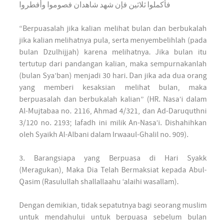
فأكملوا ثلاثين فإن شهد شاهدان فصوموا وأفطروا
“Berpuasalah jika kalian melihat bulan dan berbukalah
jika kalian melihatnya pula, serta menyembelihlah (pada
bulan Dzulhijjah) karena melihatnya. Jika bulan itu
tertutup dari pandangan kalian, maka sempurnakanlah
(bulan Sya’ban) menjadi 30 hari. Dan jika ada dua orang
yang memberi kesaksian melihat bulan, maka
berpuasalah dan berbukalah kalian” (HR. Nasa’i dalam
Al-Mujtabaa no. 2116, Ahmad 4/321, dan Ad-Daruquthni
3/120 no. 2193; lafadh ini milik An-Nasa’i. Dishahihkan
oleh Syaikh Al-Albani dalam Irwaaul-Ghalil no. 909).
3. Barangsiapa yang Berpuasa di Hari Syakk
(Meragukan), Maka Dia Telah Bermaksiat kepada Abul-
Qasim (Rasulullah shallallaahu ‘alaihi wasallam).
Dengan demikian, tidak sepatutnya bagi seorang muslim
untuk mendahului untuk berpuasa sebelum bulan