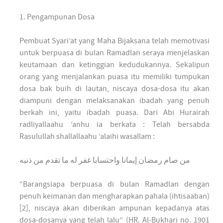
1. Pengampunan Dosa
Pembuat Syari’at yang Maha Bijaksana telah memotivasi
untuk berpuasa di bulan Ramadlan seraya menjelaskan
keutamaan dan ketinggian kedudukannya. Sekalipun
orang yang menjalankan puasa itu memiliki tumpukan
dosa bak buih di lautan, niscaya dosa-dosa itu akan
diampuni dengan melaksanakan ibadah yang penuh
berkah ini, yaitu ibadah puasa. Dari Abi Hurairah
radliyallaahu ‘anhu ia berkata : Telah bersabda
Rasulullah shallallaahu ‘alaihi wasallam :
من صام رمضان إيمانا واحتسابا غفر له ما تقدم من ذنبه
“Barangsiapa berpuasa di bulan Ramadlan dengan
penuh keimanan dan mengharapkan pahala (ihtisaaban)
[2], niscaya akan diberikan ampunan kepadanya atas
dosa-dosanya yang telah lalu” (HR. Al-Bukhari no. 1901