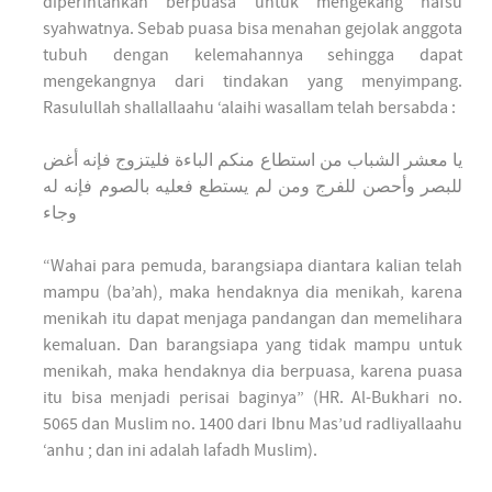
diperintahkan berpuasa untuk mengekang nafsu
syahwatnya. Sebab puasa bisa menahan gejolak anggota
tubuh dengan kelemahannya sehingga dapat
mengekangnya dari tindakan yang menyimpang.
Rasulullah shallallaahu ‘alaihi wasallam telah bersabda :
يا معشر الشباب من استطاع منكم الباءة فليتزوج فإنه أغض
للبصر وأحصن للفرج ومن لم يستطع فعليه بالصوم فإنه له
وجاء
“Wahai para pemuda, barangsiapa diantara kalian telah
mampu (ba’ah), maka hendaknya dia menikah, karena
menikah itu dapat menjaga pandangan dan memelihara
kemaluan. Dan barangsiapa yang tidak mampu untuk
menikah, maka hendaknya dia berpuasa, karena puasa
itu bisa menjadi perisai baginya” (HR. Al-Bukhari no.
5065 dan Muslim no. 1400 dari Ibnu Mas’ud radliyallaahu
‘anhu ; dan ini adalah lafadh Muslim).