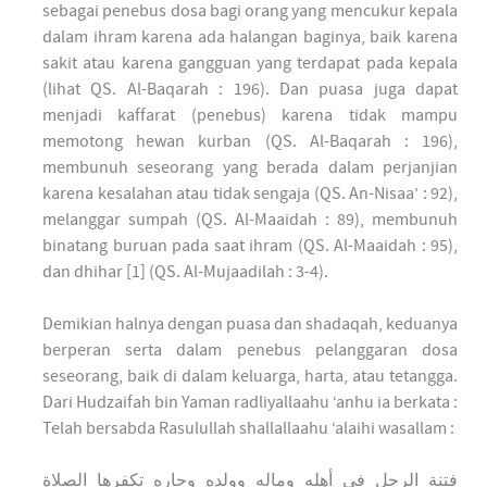
sebagai penebus dosa bagi orang yang mencukur kepala
dalam ihram karena ada halangan baginya, baik karena
sakit atau karena gangguan yang terdapat pada kepala
(lihat QS. Al-Baqarah : 196). Dan puasa juga dapat
menjadi kaffarat (penebus) karena tidak mampu
memotong hewan kurban (QS. Al-Baqarah : 196),
membunuh seseorang yang berada dalam perjanjian
karena kesalahan atau tidak sengaja (QS. An-Nisaa’ : 92),
melanggar sumpah (QS. Al-Maaidah : 89), membunuh
binatang buruan pada saat ihram (QS. Al-Maaidah : 95),
dan dhihar [1] (QS. Al-Mujaadilah : 3-4).
Demikian halnya dengan puasa dan shadaqah, keduanya
berperan serta dalam penebus pelanggaran dosa
seseorang, baik di dalam keluarga, harta, atau tetangga.
Dari Hudzaifah bin Yaman radliyallaahu ‘anhu ia berkata :
Telah bersabda Rasulullah shallallaahu ‘alaihi wasallam :
فتنة الرجل في أهله وماله وولده وجاره تكفرها الصلاة