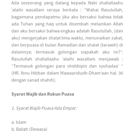
Ada seseorang yang datang kepada Nabi shallallaahu
‘alaihi wasallam seraya berkata : “Wahai Rasulullah,
bagaimana pendapatmu jika aku bersaksi bahwa tidak
ada Tuhan yang haq untuk disembah melainkan Allah
dan aku bersaksi bahwa engkau adalah Rasulullah, (dan
aku) mengerjakan shalat lima waktu, menunaikan zakat,
dan berpuasa di bulan Ramadlan dan shalat (tarawih) di
dalamnya; termasuk golongan siapakah aku ini?”.
Rasulullah shallallaahu ‘alaihi wasallam menjawab :
“Termasuk golongan para shiddiqiin dan syuhadaa’ “
(HR. Ibnu Hibban dalam Mawaaridudh-Dham’aan hal. 36
dengan sanad shahih).
Syarat Wajib dan Rukun Puasa
1. Syarat Wajib Puasa Ada Empat :
a. Islam
b. Baligh (Dewasa)