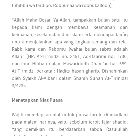
tuhibbu wa tardloo. Robbunaa wa robbukallooh]
“Allah Maha Besar. Ya Allah, tampakkan bulan satu itu
kepada kami dengan membawa keamanan dan
keimanan, keselamatan dan Islam serta mendapat taufiq
untuk menjalankan apa yang Engkau senang dan rela.
Rabb kami dan Rabbmu (wahai bulan sabit) adalah
Allah” (HR. At-Tirmidzi no. 3451, Ad-Daarimi no. 1730,
dan Ibnu Hibban dalam Mawaridudh-Dham’an hal. 589.
At-Tirmidzi berkata : Hadits hasan gharib. Dishahihkan
oleh Syaikh Al-Albani dalam Shahih Sunan At-Tirmidzi
3/423).
Menetapkan Niat Puasa
Wajib menetapkan niat untuk puasa fardlu (Ramadlan)
pada malam harinya, yaitu sebelum terbit fajar shadiq.
Yang demikian itu berdasarkan sabda Rasulullah