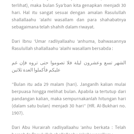
terlihat), maka bulan Sya’ban kita genapkan menjadi 30
hari. Hal itu sangat sesuai dengan amalan Rasulullah
shallallaahu ‘alaihi wasallam dan para shahabatnya
sebagaimana telah shahih dalam riwayat.
Dari Ibnu ’Umar radliyallaahu ’anhuma, bahwasannya
Rasulullah shallallaahu ’alaihi wasallam bersabda :
الشهر تسع وعشرون ليلة فلا تصوموا حتى تروه فإن غم
عليكم فأكملوا العدة ثلاثين
”Bulan itu ada 29 malam (hari). Janganlh kalian mulai
berpuasa hingga melihat bulan. Apabila ia tertutup dari
pandangan kalian, maka sempurnakanlah hitungan hari
(dalam satu bulan) menjadi 30 hari” (HR. Al-Bukhari no.
1907).
Dari Abu Hurairah radliyallaahu ‘anhu berkata : Telah