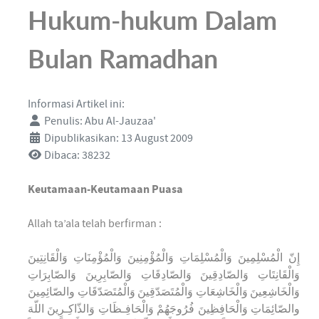
Hukum-hukum Dalam
Bulan Ramadhan
Informasi Artikel ini:
Penulis:
Abu Al-Jauzaa'
Dipublikasikan: 13 August 2009
Dibaca: 38232
Keutamaan-Keutamaan Puasa
Allah ta’ala telah berfirman :
إِنّ الْمُسْلِمِينَ وَالْمُسْلِمَاتِ وَالْمُؤْمِنِينَ وَالْمُؤْمِنَاتِ وَالْقَانِتِينَ
وَالْقَانِتَاتِ وَالصّادِقِينَ وَالصّادِقَاتِ وَالصّابِرِينَ وَالصّابِرَاتِ
وَالْخَاشِعِينَ وَالْخَاشِعَاتِ وَالْمُتَصَدّقِينَ وَالْمُتَصَدّقَاتِ والصّائِمِينَ
والصّائِمَاتِ وَالْحَافِظِينَ فُرُوجَهُمْ وَالْحَافِـظَاتِ وَالذّاكِـرِينَ اللّهَ