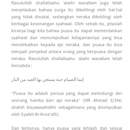
Rasulullah shallallaahu ‘alaihi wasallam juga telah
menjelaskan bahwa surga itu dikelilingi oleh hal-hal
yang tidak disukai, sedangkan neraka dikelilingi oleh
berbagai kesenangan syahwat. Oleh sebab itu, jelaslah
kiranya bagi kita bahwa puasa itu dapat mementahkan
syahwat dan menumpulkan ketajamannya yang bisa
mendekatkan kepada api neraka, dan puasa itu bisa
menjadi penyekat antara orang yang berpuasa dengan
neraka. Rasulullah shallallaahu ‘alaihi wasallam telah
bersabda :
إنما الصيام جنة يستجن بها العبد من النار
“Puasa itu adalah perisai yang dapat melindungi diri
seorang hamba dari api neraka” (HR. Ahmad 3/396;
shahih bisyawaahidihi sebagaimana yang disimpulkan
oleh Syaikh Al-Arna’uth).
Dan tentunya, hanya puasa yang ikhlash dan sesuai