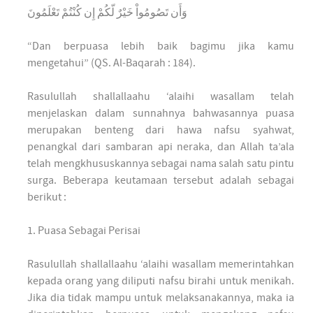
وَأَن تَصُومُواْ خَيْرٌ لّكُمْ إِن كُنْتُمْ تَعْلَمُونَ
“Dan berpuasa lebih baik bagimu jika kamu
mengetahui” (QS. Al-Baqarah : 184).
Rasulullah shallallaahu ‘alaihi wasallam telah
menjelaskan dalam sunnahnya bahwasannya puasa
merupakan benteng dari hawa nafsu syahwat,
penangkal dari sambaran api neraka, dan Allah ta’ala
telah mengkhususkannya sebagai nama salah satu pintu
surga. Beberapa keutamaan tersebut adalah sebagai
berikut :
1. Puasa Sebagai Perisai
Rasulullah shallallaahu ‘alaihi wasallam memerintahkan
kepada orang yang diliputi nafsu birahi untuk menikah.
Jika dia tidak mampu untuk melaksanakannya, maka ia