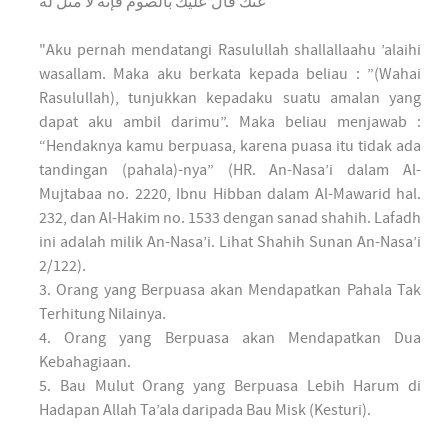
عنك قال عليك بالصوم فإنه لا مثل له
"Aku pernah mendatangi Rasulullah shallallaahu ’alaihi
wasallam. Maka aku berkata kepada beliau : ”(Wahai
Rasulullah), tunjukkan kepadaku suatu amalan yang
dapat aku ambil darimu”. Maka beliau menjawab :
“Hendaknya kamu berpuasa, karena puasa itu tidak ada
tandingan (pahala)-nya” (HR. An-Nasa’i dalam Al-
Mujtabaa no. 2220, Ibnu Hibban dalam Al-Mawarid hal.
232, dan Al-Hakim no. 1533 dengan sanad shahih. Lafadh
ini adalah milik An-Nasa’i. Lihat Shahih Sunan An-Nasa’i
2/122).
3. Orang yang Berpuasa akan Mendapatkan Pahala Tak
Terhitung Nilainya.
4. Orang yang Berpuasa akan Mendapatkan Dua
Kebahagiaan.
5. Bau Mulut Orang yang Berpuasa Lebih Harum di
Hadapan Allah Ta’ala daripada Bau Misk (Kesturi).