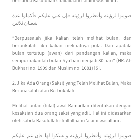
bersabda Rasulullah shallallaahu ‘alaihi wasallam :
صوموا لرؤيته وأفطروا لرؤيته فإن غبي عليكم فأكملوا عدة
شعبان ثلاثين
“Berpuasalah jika kalian telah melihat bulan, dan
berbukalah jika kalian melihatnya pula. Dan apabila
bulan tertutup (awan) dari pandangan kalian, maka
sempurnakanlah bulan Sya’ban menjadi 30 hari” (HR. Al-
Bukhari no. 1909 dan Muslim no. 1081) [5].
2. Jika Ada Orang (Saksi) yang Telah Melihat Bulan, Maka
Berpuasalah atau Berbukalah
Melihat bulan (hilal) awal Ramadlan ditentukan dengan
kesaksian dua orang saksi yang adil. Hal ini didasarkan
oleh sabda Rasulullah shallallaahu ‘alaihi wasallam :
صوموا لرؤيته وأفطروا لرؤيته وانسكوا لها فإن غم عليكم