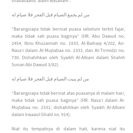
shallallaahu ‘alaihi wasallam :
من لم يجمع الصيام قبل الفجر فلا صيام له
“Barangsiapa tidak berniat puasa sebelum terbit fajar,
maka tidak sah puasa baginya” (HR. Abu Dawud no.
2454, Ibnu Khuzaimah no. 1933, Al-Baihaqi 4/202, An-
Nasa’i dalam Al-Mujtabaa no. 2333, dan At-Tirmidzi no.
730. Dishahihkan oleh Syaikh Al-Albani dalam Shahih
Sunan Abi Dawud 3/82).
من لم يبيت الصيام قبل الفجر فلا صيام له
“Barangsiapa tidak berniat atas puasanya di malam hari,
maka tidak sah puasa baginya” (HR. Nasa’i dalam Al-
Mujtabaa no. 2331; dishahihkan oleh Syaikh Al-Albani
dalam Irwaaul-Ghalil no. 914).
Niat itu tempatnya di dalam hati, karena niat itu