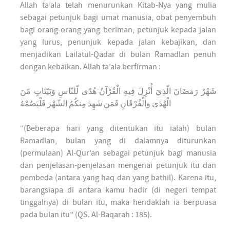
Allah ta’ala telah menurunkan Kitab-Nya yang mulia
sebagai petunjuk bagi umat manusia, obat penyembuh
bagi orang-orang yang beriman, petunjuk kepada jalan
yang lurus, penunjuk kepada jalan kebajikan, dan
menjadikan Lailatul-Qadar di bulan Ramadlan penuh
dengan kebaikan. Allah ta’ala berfirman :
شَهْرُ رَمَضَانَ الّذِيَ أُنْزِلَ فِيهِ الْقُرْآنُ هُدًى لّلنّاسِ وَبَيّنَاتٍ مّنَ
الْهُدَىَ وَالْفُرْقَانِ فَمَن شَهِدَ مِنكُمُ الشّهْرَ فَلْيَصُمْهُ
“(Beberapa hari yang ditentukan itu ialah) bulan
Ramadlan, bulan yang di dalamnya diturunkan
(permulaan) Al-Qur’an sebagai petunjuk bagi manusia
dan penjelasan-penjelasan mengenai petunjuk itu dan
pembeda (antara yang haq dan yang bathil). Karena itu,
barangsiapa di antara kamu hadir (di negeri tempat
tinggalnya) di bulan itu, maka hendaklah ia berpuasa
pada bulan itu” (QS. Al-Baqarah : 185).