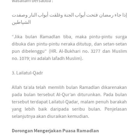
wasallam bersabda :
إذا جاء رمضان فتحت أبواب الجنة وغلقت أبواب النار وصفدت
الشياطين
“Jika bulan Ramadlan tiba, maka pintu-pintu surga
dibuka dan pintu-pintu neraka ditutup, dan setan-setan
pun dibelenggu” (HR. Al-Bukhari no. 3277 dan Muslim
no. 1079; ini adalah lafadh Muslim).
3. Lailatul-Qadr
Allah ta’ala telah memilih bulan Ramadlan dikarenakan
pada bulan tersebut Al-Qur’an diturunkan. Pada bulan
tersebut terdapat Lailatul-Qadar, malam penuh barakah
yang lebih baik daripada seribu bulan. Penjelasan
selanjutnya akan diuraikan kemudian.
Dorongan Mengerjakan Puasa Ramadlan