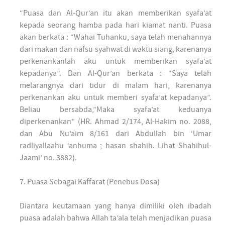
“Puasa dan Al-Qur’an itu akan memberikan syafa’at
kepada seorang hamba pada hari kiamat nanti. Puasa
akan berkata : “Wahai Tuhanku, saya telah menahannya
dari makan dan nafsu syahwat di waktu siang, karenanya
perkenankanlah aku untuk memberikan syafa’at
kepadanya”. Dan Al-Qur’an berkata : “Saya telah
melarangnya dari tidur di malam hari, karenanya
perkenankan aku untuk memberi syafa’at kepadanya”.
Beliau bersabda,”Maka syafa’at keduanya
diperkenankan” (HR. Ahmad 2/174, Al-Hakim no. 2088,
dan Abu Nu’aim 8/161 dari Abdullah bin ‘Umar
radliyallaahu ‘anhuma ; hasan shahih. Lihat Shahihul-
Jaami’ no. 3882).
7. Puasa Sebagai Kaffarat (Penebus Dosa)
Diantara keutamaan yang hanya dimiliki oleh ibadah
puasa adalah bahwa Allah ta’ala telah menjadikan puasa