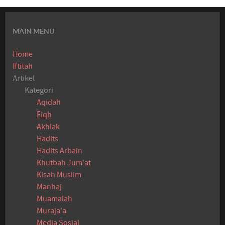
MAIN MENU
Home
Iftitah
Artikel
Kategori
Aqidah
Fiqh
Akhlak
Hadits
Hadits Arbain
Khutbah Jum'at
Kisah Muslim
Manhaj
Muamalah
Muraja'a
Media Sosial