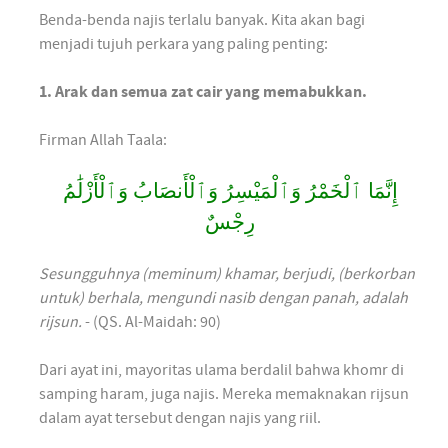
Benda-benda najis terlalu banyak. Kita akan bagi
menjadi tujuh perkara yang paling penting:
1. Arak dan semua zat cair yang memabukkan.
Firman Allah Taala:
إِنَّمَا ٱلْخَمْرُ وَٱلْمَيْسِرُ وَٱلْأَنصَابُ وَٱلْأَزْلَٰمُ
رِجْسٌ
Sesungguhnya (meminum) khamar, berjudi, (berkorban
untuk) berhala, mengundi nasib dengan panah, adalah
rijsun.
- (QS. Al-Maidah: 90)
Dari ayat ini, mayoritas ulama berdalil bahwa khomr di
samping haram, juga najis. Mereka memaknakan rijsun
dalam ayat tersebut dengan najis yang riil.