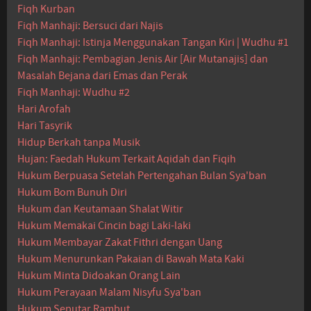
Fiqh Kurban
Fiqh Manhaji: Bersuci dari Najis
Fiqh Manhaji: Istinja Menggunakan Tangan Kiri | Wudhu #1
Fiqh Manhaji: Pembagian Jenis Air [Air Mutanajis] dan
Masalah Bejana dari Emas dan Perak
Fiqh Manhaji: Wudhu #2
Hari Arofah
Hari Tasyrik
Hidup Berkah tanpa Musik
Hujan: Faedah Hukum Terkait Aqidah dan Fiqih
Hukum Berpuasa Setelah Pertengahan Bulan Sya'ban
Hukum Bom Bunuh Diri
Hukum dan Keutamaan Shalat Witir
Hukum Memakai Cincin bagi Laki-laki
Hukum Membayar Zakat Fithri dengan Uang
Hukum Menurunkan Pakaian di Bawah Mata Kaki
Hukum Minta Didoakan Orang Lain
Hukum Perayaan Malam Nisyfu Sya'ban
Hukum Seputar Rambut