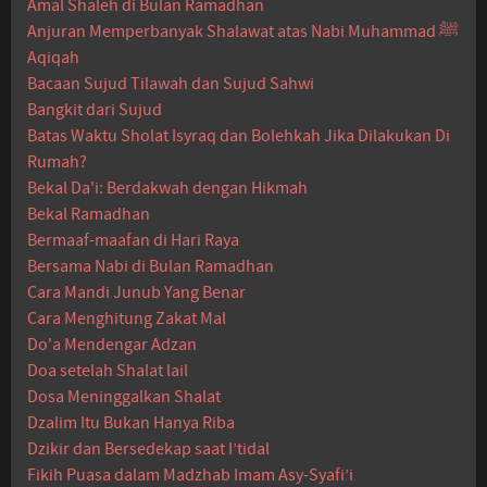
Amal Shaleh di Bulan Ramadhan
Anjuran Memperbanyak Shalawat atas Nabi Muhammad ﷺ
Aqiqah
Bacaan Sujud Tilawah dan Sujud Sahwi
Bangkit dari Sujud
Batas Waktu Sholat Isyraq dan Bolehkah Jika Dilakukan Di
Rumah?
Bekal Da'i: Berdakwah dengan Hikmah
Bekal Ramadhan
Bermaaf-maafan di Hari Raya
Bersama Nabi di Bulan Ramadhan
Cara Mandi Junub Yang Benar
Cara Menghitung Zakat Mal
Do'a Mendengar Adzan
Doa setelah Shalat lail
Dosa Meninggalkan Shalat
Dzalim Itu Bukan Hanya Riba
Dzikir dan Bersedekap saat I’tidal
Fikih Puasa dalam Madzhab Imam Asy-Syafi’i