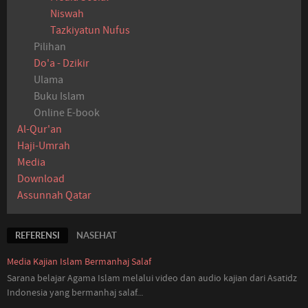
Niswah
Tazkiyatun Nufus
Pilihan
Do'a - Dzikir
Ulama
Buku Islam
Online E-book
Al-Qur'an
Haji-Umrah
Media
Download
Assunnah Qatar
REFERENSI
NASEHAT
Media Kajian Islam Bermanhaj Salaf
Sarana belajar Agama Islam melalui video dan audio kajian dari Asatidz
Indonesia
yang
bermanhaj salaf...