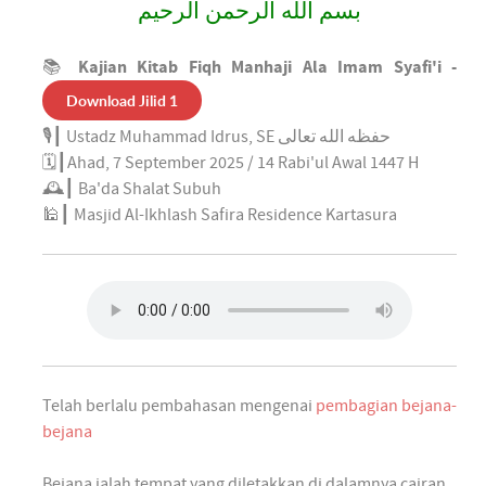
بسم الله الرحمن الرحيم
📚
Kajian Kitab Fiqh Manhaji Ala Imam Syafi'i -
Download Jilid 1
🎙┃ Ustadz Muhammad Idrus, SE حفظه الله تعالى
🗓┃Ahad, 7 September 2025 / 14 Rabi'ul Awal 1447 H
🕰┃ Ba'da Shalat Subuh
🕌┃ Masjid Al-Ikhlash Safira Residence Kartasura
Telah berlalu pembahasan mengenai
pembagian bejana-
bejana
Bejana ialah tempat yang diletakkan di dalamnya cairan