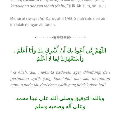
kedelapan dengan tanah (debu)”
(HR. Muslim, no. 280).
Menurut riwayat Ad-Daruqutni 1/65: Salah satu dari air
itu ialah dengan air tanah.
•┈┈┈┈┈┈•❀❁✿❁❀•┈┈┈┈┈•
اللَّهُمَّ إِنِّي أَعُوذُ بِكَ أَنْ أُشْرِكَ بِكَ وَأَنَا أَعْلَمُ ،
وَأَسْتَغْفِرُكَ لِمَا لا أَعْلَمُ
“Ya Allah, aku meminta pada-Mu agar dilindungi dari
perbuatan syirik yang kuketahui dan aku memohon
ampun pada-Mu dari dosa syirik yang tidak kuketahui”.
وبالله التوفيق وصلى الله على نبينا محمد
وعلى آله وصحبه وسلم