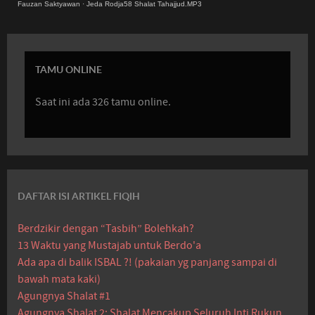
Fauzan Saktyawan
·
Jeda Rodja58 Shalat Tahajjud.MP3
TAMU ONLINE
Saat ini ada 326 tamu online.
DAFTAR ISI ARTIKEL FIQIH
Berdzikir dengan “Tasbih” Bolehkah?
13 Waktu yang Mustajab untuk Berdo'a
Ada apa di balik ISBAL ?! (pakaian yg panjang sampai di
bawah mata kaki)
Agungnya Shalat #1
Agungnya Shalat 2: Shalat Mencakup Seluruh Inti Rukun